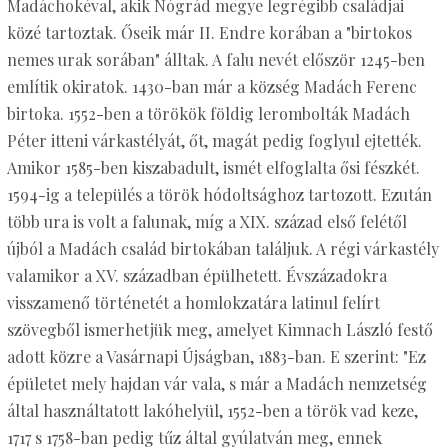
Madáchokéval, akik Nógrád megye legrégibb családjai
közé tartoztak. Őseik már II. Endre korában a "birtokos
nemes urak sorában" álltak. A falu nevét először 1245-ben
említik okiratok. 1430-ban már a község Madách Ferenc
birtoka. 1552-ben a törökök földig lerombolták Madách
Péter itteni várkastélyát, őt, magát pedig foglyul ejtették.
Amikor 1585-ben kiszabadult, ismét elfoglalta ősi fészkét.
1594-ig a település a török hódoltsághoz tartozott. Ezután
több ura is volt a falunak, míg a XIX. század első felétől
újból a Madách család birtokában találjuk. A régi várkastély
valamikor a XV. században épülhetett. Évszázadokra
visszamenő történetét a homlokzatára latinul felírt
szövegből ismerhetjük meg, amelyet Kimnach László festő
adott közre a Vasárnapi Újságban, 1883-ban. E szerint: "Ez
épületet mely hajdan vár vala, s már a Madách nemzetség
által használtatott lakóhelyül, 1552-ben a török vad keze,
1717 s 1758-ban pedig tűz által gyúlatván meg, ennek