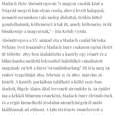
Madách élete Alsósztregován "A magyar csodák közt a
Nógrád megyei ház olyan csoda, ahová levett kalappal,
nemzeti sorsunkon való meleg áhítattal, örökös hittel
gondolhatunk, Költeményt írtak itt, amely költemény örök
büszkesége a magyarnak," - írja Krúdy Gyula.
Alsósztregova a XV. század óta a Madách család birtoka.
Néhány évet leszámítva Madách Imre csaknem egész életét
itt töltötte. 1855-ben átalakította a kastély egy részét és a
biliárdszoba melletti folyosóból hálófülkét csináltatott
magának: ez lett a híres "oroszlánbarlang". Itt írta meg Az
ember tragédiáját 1859. február 17. és 1860. március 26.
között. A kastély parkjában található a költő 1936-ban
átadott, Rigele Alajos által tervezett síremléke is. Az épület
ma a kékkői Múzeum részeként, Madách Imre életművének
és a régió kiemelkedő irodalmi személyiségeiről szóló
kiállításnak ad otthont. A falu története összeforrott a