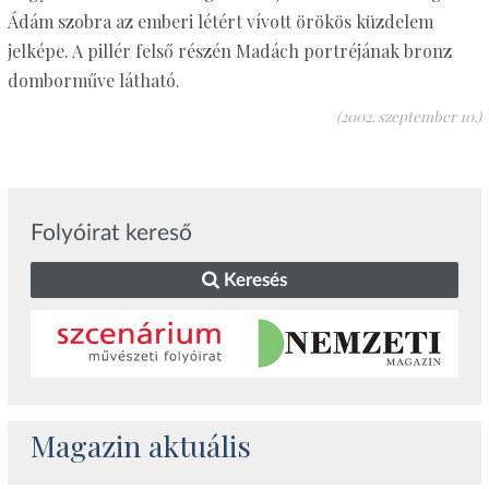
Ádám szobra az emberi létért vívott örökös küzdelem
jelképe. A pillér felső részén Madách portréjának bronz
domborműve látható.
(2002. szeptember 10.)
Folyóirat kereső
Keresés
Magazin aktuális