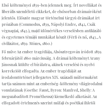
Első költeményei 1839-ben jelennek meg. Írt novellákat és
liberális szemléletű cikkeket, de elsősorban drámaíróként
jelentős. Először magyar történelmi tárgyú drámákat írt
prózában (Commodus, 1839, Nápolyi Endre, 1842, Csák
végnapjai, 1843.), majd időmértékes verselésben antikizáló
és egyetemes témájú munkákat készít (Férfi és nő, 1843., A
civilizátor, 1859. Mózes, 1860.)
Fő műve Az ember tragédiája, Alsósztregován íródott 1859.
februárjától 1860 márciusáig. A drámai költeményt Arany
Jánosnak küldte el bírálatra, akinek verselési és nyelvi
korrekcióit elfogadta. Az ember tragédiáját az
irodalomtörténet jellegzetes XIX. századi műformaként
tartja számon mint az emberiség-költemény világirodalmi
vonulatának (Goethe: Faust, Byron: Manfred, Shelly: A
megszabadított Prométheusz) kiemelkedő alkotását. Az
elfogadott értelmezés szerint műfaji és poétikai ihletői