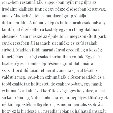
1984-ben restaurálták, s 1996-ban nyílt meg újra az
irodalmi kiállítás. Ennek egy része elsősorban képanyag,
amely Madách életét és munkásságát próbálja
dokumentálni. A néhány kép és bútordarab csak halvány
kontúrjait érzékelteti a kastély egykori hangulatának,
életének. Nem messze az épülettől, a megcsonkított park
egyik részében áll Madách síremléke és az új családi
sírbolt. Madách földi maradványai eredetileg a község
temetőjében, a régi családi sírboltban voltak. Egy új és
tisztességes síremlék építésének gondolata már a
századforduló táján felmerült, ám csak jóval később
valósult meg. 1934-ben exhumálták először Madách és a
többi családtag holttestét, de csak 1936-ban, egy másik
exhumálás alkalmával kerültek végleges helyükre, a mai
sírkamrába. 1936. december 19-én ünnepélyes külsőségek
nélkül leplezték le Rigele Alajos monumentális szobrát,
hogy ez is hirdesse a Tragédia írójának halhatatlanságát.