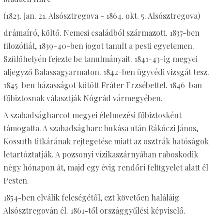
(1823. jan. 21. Alsósztregova - 1864. okt. 5. Alsósztregova)
drámaíró, költő. Nemesi családból származott. 1837-ben
filozófiát, 1839-40-ben jogot tanult a pesti egyetemen.
Szülőhelyén fejezte be tanulmányait. 1841-43-ig megyei
aljegyző Balassagyarmaton. 1842-ben ügyvédi vizsgát tesz.
1845-ben házasságot kötött Fráter Erzsébettel. 1846-ban
főbiztosnak választják Nógrád vármegyében.
A szabadságharcot megyei élelmezési főbiztosként
támogatta. A szabadságharc bukása után Rákóczi János,
Kossuth titkárának rejtegetése miatt az osztrák hatóságok
letartóztatják. A pozsonyi vízikaszárnyában raboskodik
négy hónapon át, majd egy évig rendőri felügyelet alatt él
Pesten.
1854-ben elválik feleségétől, ezt követően haláláig
Alsósztregován él. 1861-től országgyűlési képviselő.