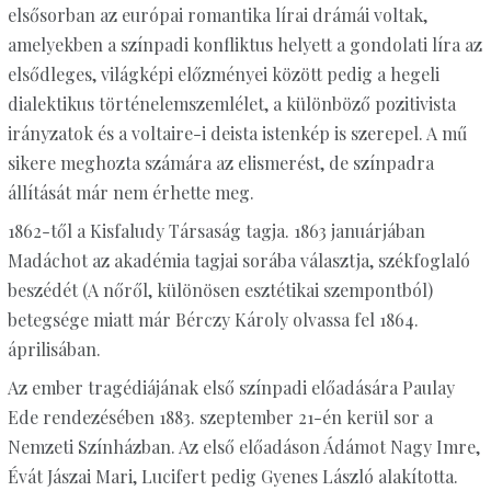
elsősorban az európai romantika lírai drámái voltak,
amelyekben a színpadi konfliktus helyett a gondolati líra az
elsődleges, világképi előzményei között pedig a hegeli
dialektikus történelemszemlélet, a különböző pozitivista
irányzatok és a voltaire-i deista istenkép is szerepel. A mű
sikere meghozta számára az elismerést, de színpadra
állítását már nem érhette meg.
1862-től a Kisfaludy Társaság tagja. 1863 januárjában
Madáchot az akadémia tagjai sorába választja, székfoglaló
beszédét (A nőről, különösen esztétikai szempontból)
betegsége miatt már Bérczy Károly olvassa fel 1864.
áprilisában.
Az ember tragédiájának első színpadi előadására Paulay
Ede rendezésében 1883. szeptember 21-én kerül sor a
Nemzeti Színházban. Az első előadáson Ádámot Nagy Imre,
Évát Jászai Mari, Lucifert pedig Gyenes László alakította.