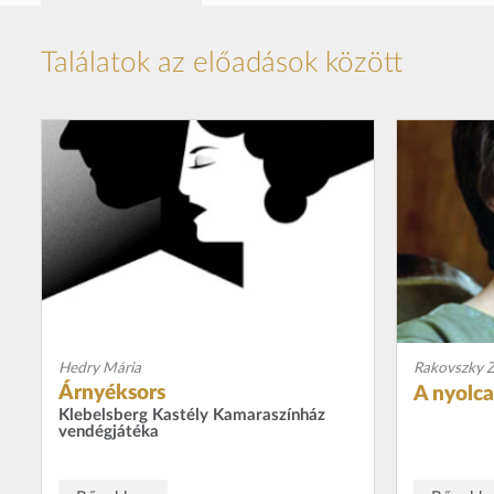
Találatok az előadások között
Hedry Mária
Rakovszky 
Árnyéksors
A nyolc
Klebelsberg Kastély Kamaraszínház
vendégjátéka