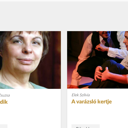
Elek Szilvia
Zsuzsa
A varázsló kertje
adik