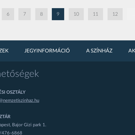
6
7
8
9
10
11
12
..
ZEK
JEGYINFORMÁCIÓ
A SZÍNHÁZ
AK
hetőségek
SI OSZTÁLY
@nemzetiszinhaz.hu
ZTÁR
est, Bajor Gizi park 1.
1/476-6868