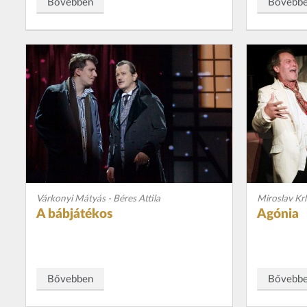
Bővebben
Bővebb
Várkonyi Mátyás - Béres Attila
Miroslav Kr
A bábjátékos
Agónia
Bővebben
Bővebb