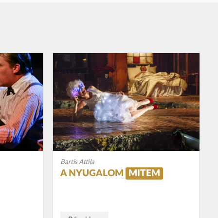
Bartis Attila
A NYUGALOM
MITEM