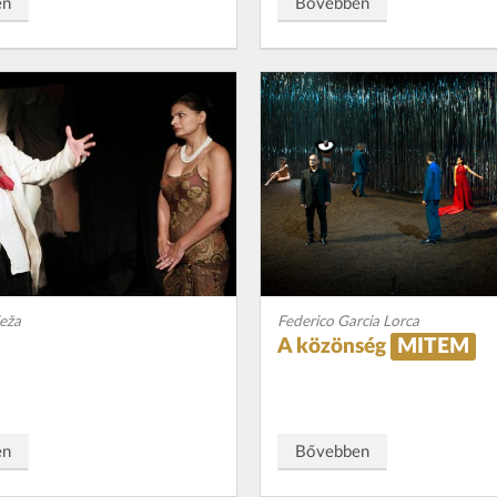
en
Bővebben
leža
Federico Garcia Lorca
A közönség
MITEM
en
Bővebben