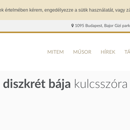
ek értelmében kérem, engedélyezze a sütik használatát, vagy zá
1095 Budapest, Bajor Gizi park
MITEM
MŰSOR
HÍREK
T
 diszkrét bája
kulcsszóra