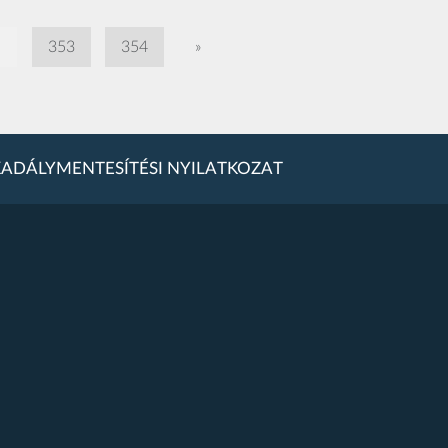
.
353
354
»
ADÁLYMENTESÍTÉSI NYILATKOZAT