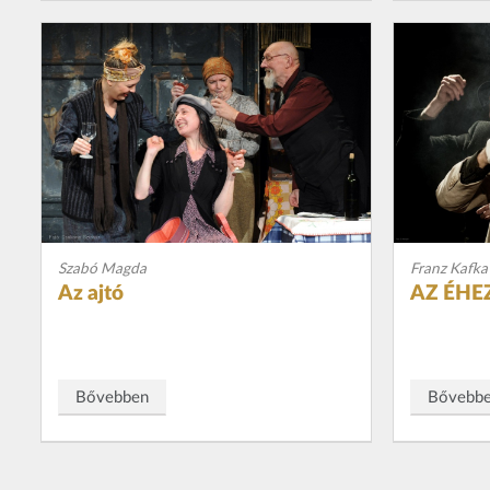
Szabó Magda
Franz Kafka
Az ajtó
AZ ÉH
Bővebben
Bővebb