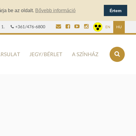
rja be az oldalt.
Bővebb információ
Értem
 1.
+361/476-6800
EN
HU
ÁRSULAT
JEGY/BÉRLET
A SZÍNHÁZ