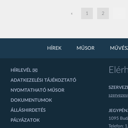
«
1
2
...
HÍREK
MŰSOR
MŰVÉS
Elér
HÍRLEVÉL ✉️
ADATKEZELÉSI TÁJÉKOZTATÓ
SZERVEZÉ
NYOMTATHATÓ MŰSOR
szervezes
DOKUMENTUMOK
ÁLLÁSHIRDETÉS
JEGYPÉN
1095 Budap
PÁLYÁZATOK
Telefon: 