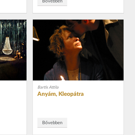
Bővebben
Bartis Attila
Anyám, Kleopátra
Bővebben