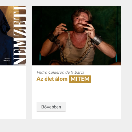
Pedro Calderón de la Barca
Az élet álom
MITEM
Bővebben