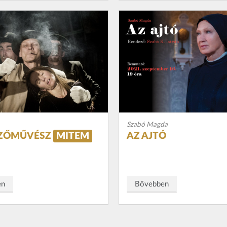
Szabó Magda
EZŐMŰVÉSZ
MITEM
AZ AJTÓ
en
Bővebben