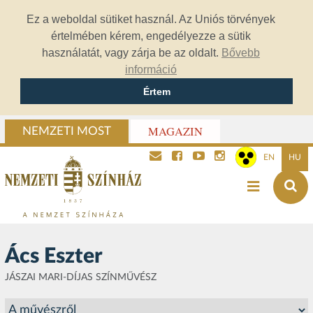
Ez a weboldal sütiket használ. Az Uniós törvények
értelmében kérem, engedélyezze a sütik
használatát, vagy zárja be az oldalt.
Bővebb
információ
Értem
MAGAZIN
NEMZETI MOST
EN
HU
Ács Eszter
JÁSZAI MARI-DÍJAS SZÍNMŰVÉSZ