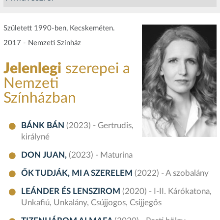
Született 1990-ben, Kecskeméten.
2017 - Nemzeti Színház
Jelenlegi
szerepei a
Nemzeti
Színházban
BÁNK BÁN
(2023) - Gertrudis,
királyné
DON JUAN,
(2023) - Maturina
ŐK TUDJÁK, MI A SZERELEM
(2022) - A szobalány
LEÁNDER ÉS LENSZIROM
(2020) - I-II. Kárókatona,
Unkafiú, Unkalány, Csújjogos, Csijjegős