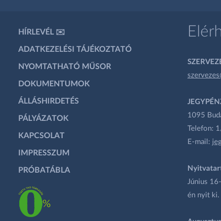
Elér
HÍRLEVÉL ✉️
ADATKEZELÉSI TÁJÉKOZTATÓ
SZERVEZÉ
NYOMTATHATÓ MŰSOR
szervezes
DOKUMENTUMOK
ÁLLÁSHIRDETÉS
JEGYPÉN
1095 Budap
PÁLYÁZATOK
Telefon: 
KAPCSOLAT
E-mail:
je
IMPRESSZUM
Nyitvatar
PRÓBATÁBLA
Június 16-
én nyit ki.