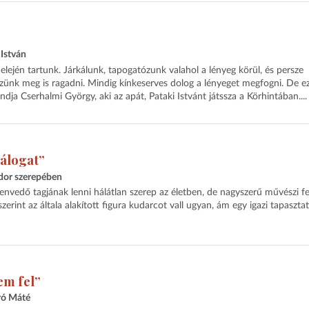
 István
 elején tartunk. Járkálunk, tapogatózunk valahol a lényeg körül, és persze
zünk meg is ragadni. Mindig kínkeserves dolog a lényeget megfogni. De e
ja Cserhalmi György, aki az apát, Pataki Istvánt játssza a Körhintában....
álogat”
dor szerepében
nvedő tagjának lenni hálátlan szerep az életben, de nagyszerű művészi fe
erint az általa alakított figura kudarcot vall ugyan, ám egy igazi tapasztat
em fel”
író Máté