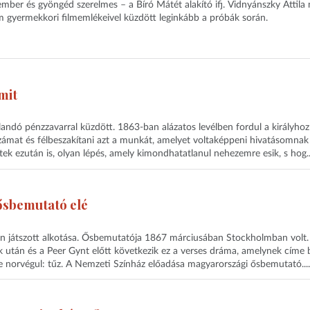
mber és gyöngéd szerelmes – a Bíró Mátét alakító ifj. Vidnyánszky Attila
m gyermekkori filmemlékeivel küzdött leginkább a próbák során.
mit
landó pénzzavarral küzdött. 1863-ban alázatos levélben fordul a királyhoz
ámat és félbeszakítani azt a munkát, amelyet voltaképpeni hivatásomnak
tek ezután is, olyan lépés, amely kimondhatatlanul nehezemre esik, s hog..
ősbemutató elé
án játszott alkotása. Ősbemutatója 1867 márciusában Stockholmban volt.
 után és a Peer Gynt előtt következik ez a verses dráma, amelynek címe 
se norvégul: tűz. A Nemzeti Színház előadása magyarországi ősbemutató....