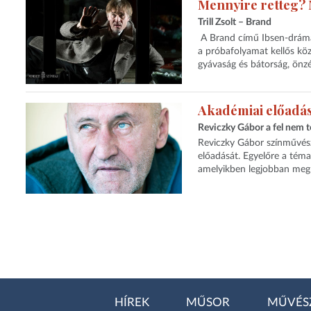
Mennyire retteg?
Trill Zsolt – Brand
A Brand című Ibsen-dráma k
a próbafolyamat kellős kö
gyávaság és bátorság, önzé
Akadémiai előadás 
Reviczky Gábor a fel nem te
Reviczky Gábor színművés
előadását. Egyelőre a témav
amelyikben legjobban megm
HÍREK
MŰSOR
MŰVÉS