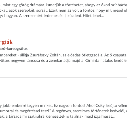
, mint egy görög drámára. Ismerjük a történetet, ahogy az ókori színházba
at, azok szereplőit, sorsát. Ezért nem az volt a fontos, hogy mit mesél el
y hogyan. A szerelemért érdemes élni, küzdeni. Hitet lehet...
rgiák
dező-koreográfus
ereket - állítja Zsuráfszky Zoltán, az előadás ötletgazdája. Az ő csapata
ttes negyven táncosa és a zenekar adja majd a Körhinta fiatalos lendület
 jobb emberré tegyen minket. Ez nagyon fontos! Ahol Csiky lesújtó véle
 humorral és megértéssel teszi.” A regényes, szerelmes történetek kedvelői, 
k, a társadalmi szatírákra kiéhezettek is találnak majd izgalmasat...