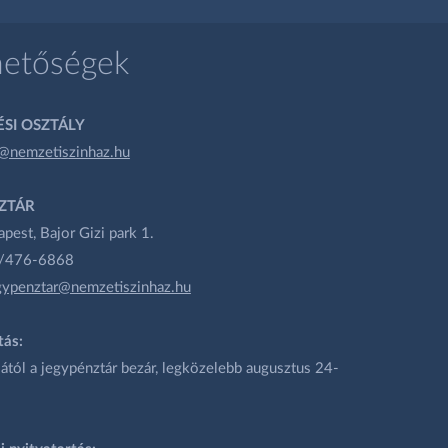
hetőségek
SI OSZTÁLY
@nemzetiszinhaz.hu
ZTÁR
est, Bajor Gizi park 1.
1/476-6868
gypenztar@nemzetiszinhaz.hu
tás:
ától a jegypénztár bezár, legközelebb augusztus 24-