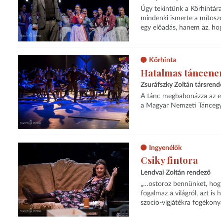
Úgy tekintünk a Körhintára
mindenki ismerte a mítoszok
egy előadás, hanem az, hog
Körhinta
Hatalmas táncene
Zsuráfszky Zoltán társren
A tánc megbabonázza az emb
a Magyar Nemzeti Táncegyü
Ingyenélők
Csiky fintora
Lendvai Zoltán rendező
„…ostoroz bennünket, hogy
fogalmaz a világról, azt is
szocio-vígjátékra fogékonya