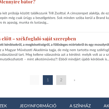
 Mennyire bátor?
ét próbája között találkozunk Trill Zsolttal. A címszerepet alakítja, de e
zepén még csak ürügy a beszélgetésre. Sok minden szóba kerül a Brand k
s és apaság, munka és lustaság...
előtt – székfoglaló saját szerepben
tt kérdésekről, a megkésettségről, a fölösleges miértekről és egy mosolyról
z a Magyar Művészeti Akadémia tagja, de még nem tartotta meg székfogl
álasztásnál tart. Meg kellene válaszolnia azt a kérdést: melyik volt az a s
utatkozhatott – mint alkotóművész?! Ebből mindjárt újabb kérdések is..
«
1
2
»
ZEK
JEGYINFORMÁCIÓ
A SZÍNHÁZ
AK