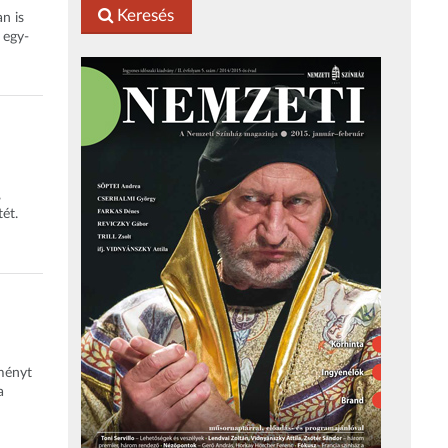
Keresés
n is
 egy-
,
ét.
ményt
a