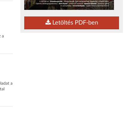
Letöltés PDF-ben
z a
ladat a
tal