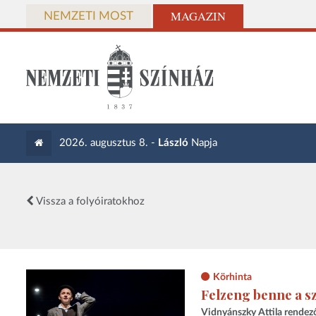
MAGAZIN
NEMZETI MOST
2026. augusztus 8. -
László
Napja
Vissza a folyóiratokhoz
Körhinta
Felzeng benne a s
Vidnyánszky Attila rendez