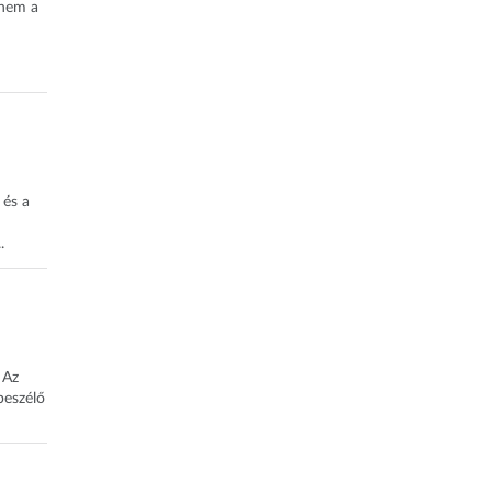
 nem a
 és a
.
 Az
beszélő