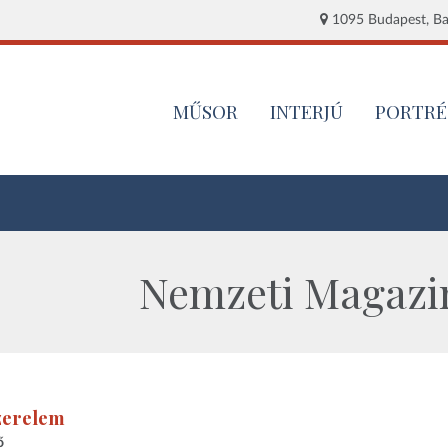
1095 Budapest, Baj
MŰSOR
INTERJÚ
PORTRÉ
Nemzeti Magazin
zerelem
ő