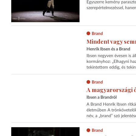
Egyszerre kemény paraszte
szerepértelmezéssel, hane
Brand
Mindent vagy sem
Henrik Ibsen és a Brand
Ibsen negyven évesen is ál
kormányhoz: „Elhagyni haz
tekintettem eddig, és tekin
Brand
A magyarországi 
Ibsen a Brandról
A Brand Henrik Ibsen ritk
életműben A trónkövetelők
név, a „brand” szó jelenté
Brand