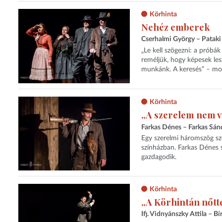
Körhinta
Nehéz emberek
Cserhalmi György – Pataki
„Le kell szögezni: a próbák
reméljük, hogy képesek les
munkánk. A keresés” – mond
Körhinta
„A szerelem nem v
Farkas Dénes – Farkas Sán
Egy szerelmi háromszög sze
színházban. Farkas Dénes sz
gazdagodik.
Körhinta
„A Körhintán nőtt
Ifj. Vidnyánszky Attila – B