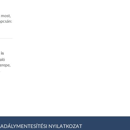
z most,
apcsán:
 is
aló
zerepe,
.
ADÁLYMENTESÍTÉSI NYILATKOZAT