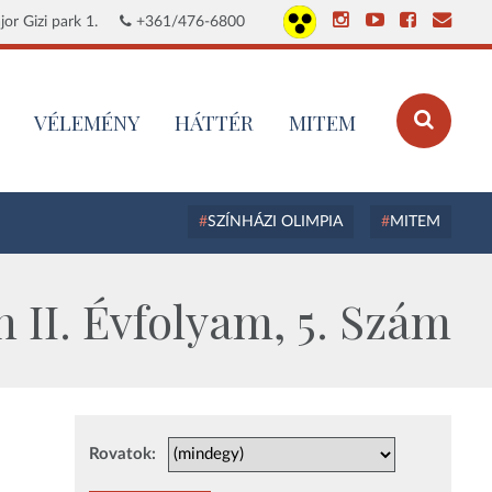
or Gizi park 1.
+361/476-6800
VÉLEMÉNY
HÁTTÉR
MITEM
SZÍNHÁZI OLIMPIA
MITEM
 II. Évfolyam, 5. Szám
Rovatok: