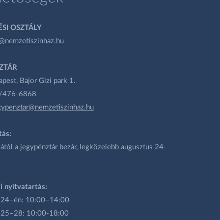
SI OSZTÁLY
@nemzetiszinhaz.hu
ZTÁR
est, Bajor Gizi park 1.
1/476-6868
gypenztar@nemzetiszinhaz.hu
tás:
ától a jegypénztár bezár, legközelebb augusztus 24-
i nyitvatartás:
 24–én: 10:00–14:00
 25–28: 10:00-18:00