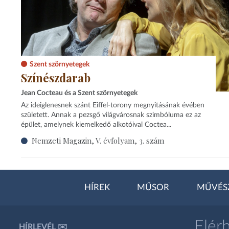
Szent szörnyetegek
Színészdarab
Jean Cocteau és a Szent szörnyetegek
Az ideiglenesnek szánt Eiffel-torony megnyitásának évében
született. Annak a pezsgő világvárosnak szimbóluma ez az
épület, amelynek kiemelkedő alkotóival Coctea...
Nemzeti Magazin, V. évfolyam, 3. szám
HÍREK
MŰSOR
MŰVÉS
Elér
HÍRLEVÉL ✉️