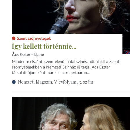
Szent szörnyetegek
Így kellett történnie...
Ács Eszter – Liane
Mindenre elszánt, szemtelenül fiatal színésznőt alakít a Szent
szörnyetegekben a Nemzeti Színház új tagja. Ács Eszter
társulati újoncként már kilenc repertoáron...
Nemzeti Magazin, V. évfolyam, 3. szám