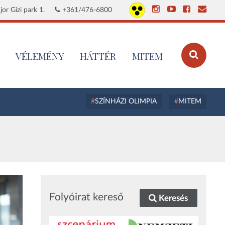
or Gizi park 1.
+361/476-6800
VÉLEMÉNY
HÁTTÉR
MITEM
SZÍNHÁZI OLIMPIA
MITEM
Folyóirat kereső
Keresés