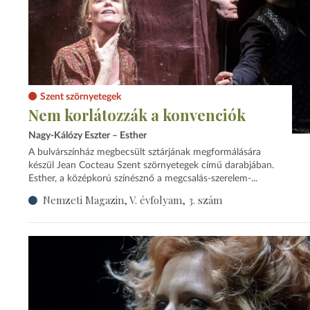
Szent szörnyetegek
Nem korlátozzák a konvenciók
Nagy-Kálózy Eszter – Esther
A bulvárszínház megbecsült sztárjának megformálására
készül Jean Cocteau Szent szörnyetegek című darabjában.
Esther, a középkorú színésznő a megcsalás-szerelem-...
Nemzeti Magazin, V. évfolyam, 3. szám