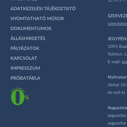
ADATKEZELÉSI TÁJÉKOZTATÓ
SZERVEZÉ
NYOMTATHATÓ MŰSOR
szervezes
DOKUMENTUMOK
ÁLLÁSHIRDETÉS
JEGYPÉN
1095 Budap
PÁLYÁZATOK
Telefon: 
KAPCSOLAT
E-mail:
je
IMPRESSZUM
Nyitvatar
PRÓBATÁBLA
Június 16-
én nyit ki.
Augusztus
augusztus
augusztus