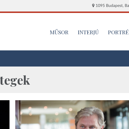
1095 Budapest, Baj
MŰSOR
INTERJÚ
PORTRÉ
etegek