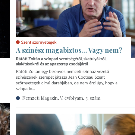
Szent szörnyetegek
A színész magabiztos… Vagy nem?
Rátóti Zoltán a színpad szentségéről, skatulyákról,
alakításokról és az apaszerep csodájáról
Rátóti Zoltán egy bizonyos nemzeti színház vezető
színészének szerepét játssza Jean Cocteau Szent
szörnyetegek című darabjában, de nem érzi úgy, hogy a
színpado...
Nemzeti Magazin, V. évfolyam, 3. szám