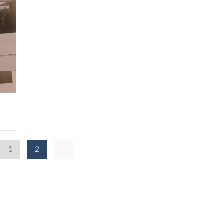
1
2
»