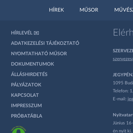
HÍREK
MŰSOR
MŰVÉS
Elér
HÍRLEVÉL ✉️
ADATKEZELÉSI TÁJÉKOZTATÓ
SZERVEZÉ
NYOMTATHATÓ MŰSOR
szervezes
DOKUMENTUMOK
ÁLLÁSHIRDETÉS
JEGYPÉN
1095 Budap
PÁLYÁZATOK
Telefon: 
KAPCSOLAT
E-mail:
je
IMPRESSZUM
Nyitvatar
PRÓBATÁBLA
Június 16-
én nyit ki.