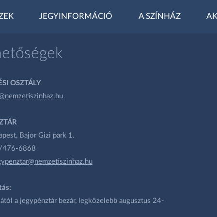
ZEK
JEGYINFORMÁCIÓ
A SZÍNHÁZ
AK
hetőségek
SI OSZTÁLY
@nemzetiszinhaz.hu
ZTÁR
est, Bajor Gizi park 1.
1/476-6868
gypenztar@nemzetiszinhaz.hu
tás:
ától a jegypénztár bezár, legközelebb augusztus 24-