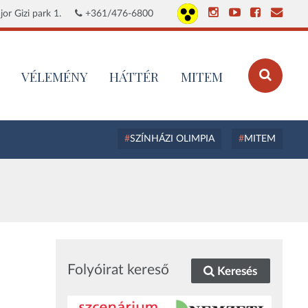
or Gizi park 1.
+361/476-6800
VÉLEMÉNY
HÁTTÉR
MITEM
SZÍNHÁZI OLIMPIA
MITEM
Folyóirat kereső
Keresés