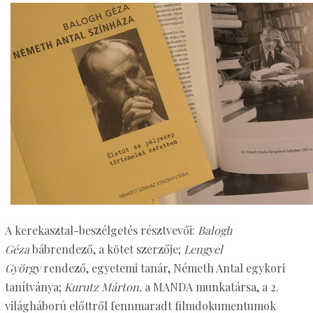
A kerekasztal-beszélgetés résztvevői:
Balogh
Géza
bábrendező, a kötet szerzője;
Lengyel
György
rendező, egyetemi tanár, Németh Antal egykori
tanítványa;
Kurutz Márton,
a MANDA munkatársa, a 2.
világháború előttről fennmaradt filmdokumentumok