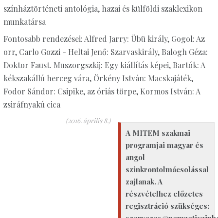
színháztörténeti antológia, hazai és külföldi szaklexikon
munkatársa
Fontosabb rendezései: Alfred Jarry: Übü király, Gogol: Az
orr, Carlo Gozzi - Heltai Jenő: Szarvaskirály, Balogh Géza:
Doktor Faust. Muszorgszkij: Egy kiállítás képei, Bartók: A
kékszakállú herceg vára, Örkény István: Macskajáték,
Fodor Sándor: Csipike, az óriás törpe, Kormos István: A
zsiráfnyakú cica
(2016. április 8.)
A MITEM szakmai
programjai magyar és
angol
szinkrontolmácsolással
zajlanak. A
részvételhez előzetes
regisztráció szükséges:
szervezes@nemzetiszinh