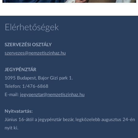
Elérhetőségek
SZERVEZÉSI OSZTÁLY
szervezes@nemzetiszinhaz.hu
JEGYPÉNZTÁR
1095 Budapest, Bajor Gizi park 1.
Telefon: 1/476-6868
E-mail:
jegypenztar@nemzetiszinhaz.hu
Nyitvatartás:
Június 16-ától a jegypénztár bezár, legközelebb augusztus 24-én
nyit ki.