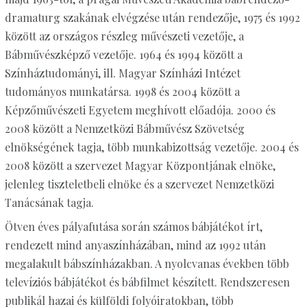
dramaturg szakának elvégzése után rendezője, 1975 és 1992
között az országos részleg művészeti vezetője, a
Bábművészképző vezetője. 1964 és 1994 között a
Színháztudományi, ill. Magyar Színházi Intézet
tudományos munkatársa. 1998 és 2004 között a
Képzőművészeti Egyetem meghívott előadója. 2000 és
2008 között a Nemzetközi Bábművész Szövetség
elnökségének tagja, több munkabizottság vezetője. 2004 és
2008 között a szervezet Magyar Központjának elnöke,
jelenleg tiszteletbeli elnöke és a szervezet Nemzetközi
Tanácsának tagja.
Ötven éves pályafutása során számos bábjátékot írt,
rendezett mind anyaszínházában, mind az 1992 után
megalakult bábszínházakban. A nyolcvanas években több
televíziós bábjátékot és bábfilmet készített. Rendszeresen
publikál hazai és külföldi folyóiratokban, több