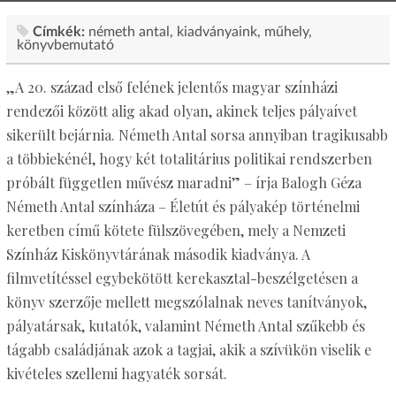
Címkék:
németh antal
kiadványaink
műhely
könyvbemutató
„A 20. század első felének jelentős magyar színházi
rendezői között alig akad olyan, akinek teljes pályaívet
sikerült bejárnia. Németh Antal sorsa annyiban tragikusabb
a többiekénél, hogy két totalitárius politikai rendszerben
próbált független művész maradni” – írja Balogh Géza
Németh Antal színháza – Életút és pályakép történelmi
keretben című kötete fülszövegében, mely a Nemzeti
Színház Kiskönyvtárának második kiadványa. A
filmvetítéssel egybekötött kerekasztal-beszélgetésen a
könyv szerzője mellett megszólalnak neves tanítványok,
pályatársak, kutatók, valamint Németh Antal szűkebb és
tágabb családjának azok a tagjai, akik a szívükön viselik e
kivételes szellemi hagyaték sorsát.