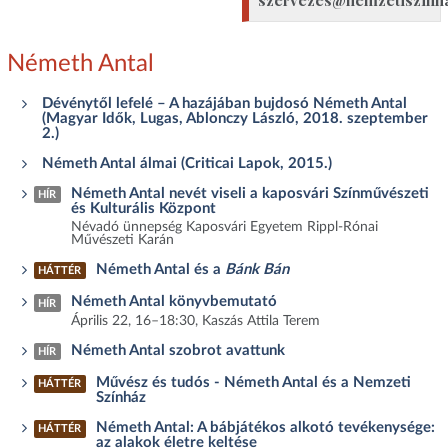
Németh Antal
Dévénytől lefelé – A hazájában bujdosó Németh Antal
(Magyar Idők, Lugas, Ablonczy László, 2018. szeptember
2.)
Németh Antal álmai (Criticai Lapok, 2015.)
Németh Antal nevét viseli a kaposvári Színművészeti
HÍR
és Kulturális Központ
Névadó ünnepség Kaposvári Egyetem Rippl-Rónai
Művészeti Karán
Németh Antal és a
Bánk Bán
HÁTTÉR
Németh Antal könyvbemutató
HÍR
Április 22, 16–18:30, Kaszás Attila Terem
Németh Antal szobrot avattunk
HÍR
Művész és tudós - Németh Antal és a Nemzeti
HÁTTÉR
Színház
Németh Antal: A bábjátékos alkotó tevékenysége:
HÁTTÉR
az alakok életre keltése