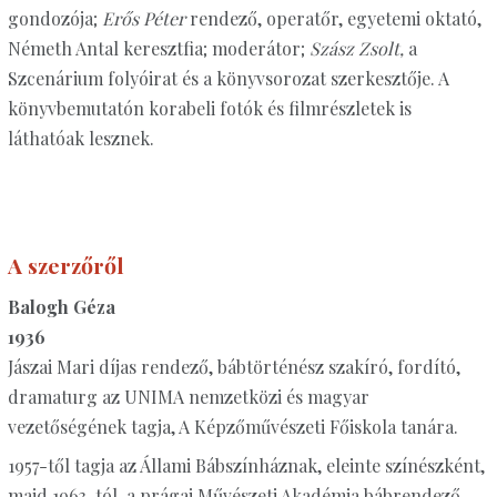
gondozója;
Erős Péter
rendező, operatőr, egyetemi oktató,
Németh Antal keresztfia; moderátor;
Szász Zsolt,
a
Szcenárium folyóirat és a könyvsorozat szerkesztője. A
könyvbemutatón korabeli fotók és filmrészletek is
láthatóak lesznek.
A szerzőről
Balogh Géza
1936
Jászai Mari díjas rendező, bábtörténész szakíró, fordító,
dramaturg az UNIMA nemzetközi és magyar
vezetőségének tagja, A Képzőművészeti Főiskola tanára.
1957-től tagja az Állami Bábszínháznak, eleinte színészként,
majd 1963-tól, a prágai Művészeti Akadémia bábrendező-