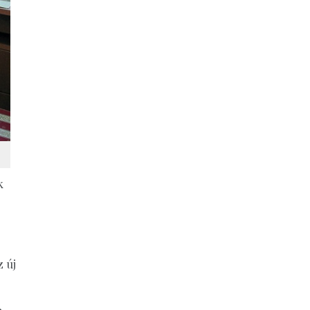
k
z új
a