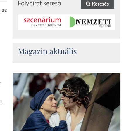
Folyóirat kereső
Keresés
a az
Magazin aktuális
g
i.