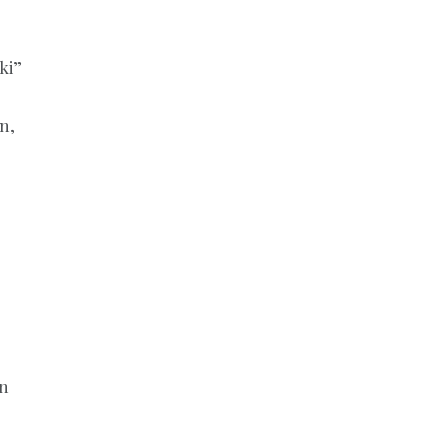
ki”
n,
an