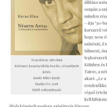
állítása nat
csupán a sz
minden részl
– írja ’30-b
korszerű vo
hogy nem ér
színészt, ő
túlment, ös
legkorszerű
Terjedelem: 288 oldal
Kölnben és P
Kötészet: keménytáblás borító, cérnafűzött
Tairov, a né
kötés
Kiadó: MMA Kiadó
akart. „Le a
Kiadás éve: 2018
rendezőkkel
ISBN 9786155869266
végső értelm
kell kifejez
általa képviselt modern színjátszás lényege.