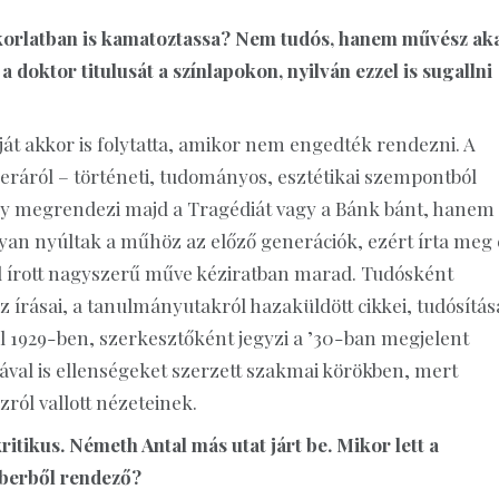
akorlatban is kamatoztassa? Nem tudós, hanem művész ak
doktor titulusát a színlapokon, nyilván ezzel is sugallni
áját akkor is folytatta, amikor nem engedték rendezni. A
peráról – történeti, tudományos, esztétikai szempontból
gy megrendezi majd a Tragédiát vagy a Bánk bánt, hanem
yan nyúltak a műhöz az előző generációk, ezért írta meg 
ől írott nagyszerű műve kéziratban marad. Tudósként
írásai, a tanulmányutakról hazaküldött cikkei, tudósítása
rál 1929-ben, szerkesztőként jegyzi a ’30-ban megjelent
jával is ellenségeket szerzett szakmai körökben, mert
ról vallott nézeteinek.
ritikus. Németh Antal más utat járt be. Mikor lett a
emberből rendező?