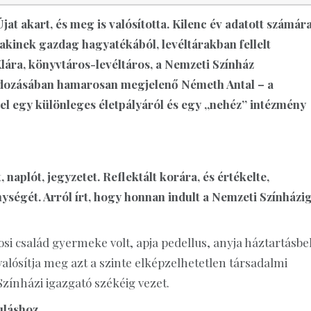
Újat akart, és meg is valósította. Kilenc év adatott számár
 akinek gazdag hagyatékából, levéltárakban fellelt
ára, könyvtáros-levéltáros, a Nemzeti Színház
dozásában hamarosan megjelenő Németh Antal – a
l egy különleges életpályáról és egy „nehéz” intézmény
naplót, jegyzetet. Reflektált korára, és értékelte,
ységét. Arról írt, hogy honnan indult a Nemzeti Színházi
si család gyermeke volt, apja pedellus, anyja háztartásbel
 valósítja meg azt a szinte elképzelhetetlen társadalmi
Színházi igazgató székéig vezet.
uláshoz.