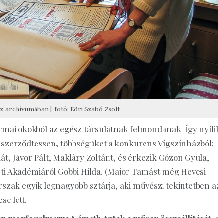
z archívumában | fotó: Eöri Szabó Zsolt
formai okokból az egész társulatnak felmondanak. Így nyíli
 szerződtessen, többségüket a konkurens Vígszínházból:
át, Jávor Pált, Makláry Zoltánt, és érkezik Gózon Gyula,
ti Akadémiáról Gobbi Hilda. (Major Tamást még Hevesi
korszak egyik legnagyobb sztárja, aki művészi tekintetben a
se lett.
san megfogalmazza Németh Antal: a műsor összeállítását, 