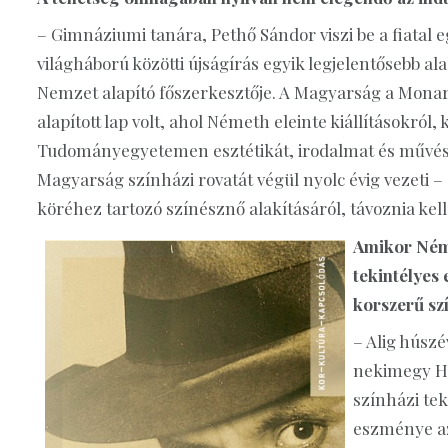
– Gimnáziumi tanára, Pethő Sándor viszi be a fiatal 
világháború közötti újságírás egyik legjelentősebb al
Nemzet alapító főszerkesztője. A Magyarság a Monarch
alapított lap volt, ahol Németh eleinte kiállításokról
Tudományegyetemen esztétikát, irodalmat és művészet
Magyarság színházi rovatát végül nyolc évig vezeti –
köréhez tartozó színésznő alakításáról, távoznia kell
Amikor Néme
tekintélyes
korszerű sz
– Alig húsz
nekimegy He
színházi te
eszménye az