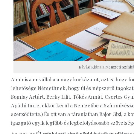
Kávási Klára a Nemzeti Színhá
A miniszter vállalja a nagy kockázatot, azt is, hogy 
lehetősége Némethnek, hogy új és népszerű tagokat
Somlay Artúrt, Berky Lilit, Tőkés Annát, Csortos Gyul
Apáthi Imre, ekkor kerül a Nemzetibe a Színművésze
szerződtette.) És ott van a társulatban Bajor Gizi, a 
igazgató egyik legfőbb és legbefolyásosabb szövetsége
Az 1931-es Új színházat! című rövid írásában világo