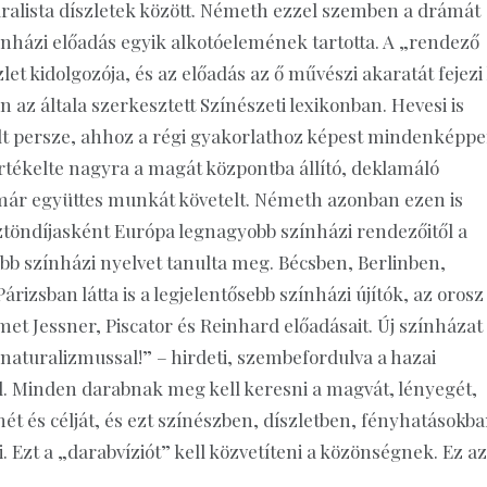
uralista díszletek között. Németh ezzel szemben a drámát
ínházi előadás egyik alkotóelemének tartotta. A „rendező
et kidolgozója, és az előadás az ő művészi akaratát fejezi 
an az általa szerkesztett Színészeti lexikonban. Hevesi is
lt persze, ahhoz a régi gyakorlathoz képest mindenképpe
tékelte nagyra a magát központba állító, deklamáló
 már együttes munkát követelt. Németh azonban ezen is
ztöndíjasként Európa legnagyobb színházi rendezői­től a
bb színházi nyelvet tanulta meg. Bécsben, Berlinben,
árizsban látta is a legjelentősebb színházi újítók, az orosz
met Jessner, Piscator és Reinhard előadásait. Új színházat
 naturalizmussal!” – hirdeti, szembefordulva a hazai
. Minden darabnak meg kell keresni a magvát, lényegét,
ét és célját, és ezt színészben, díszletben, fényhatásokb
ni. Ezt a „darabvíziót” kell közvetíteni a közönségnek. Ez az