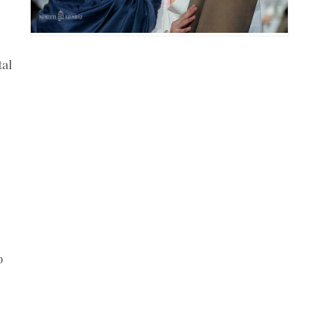
tal
b