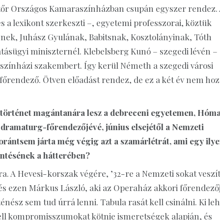
matőr Országos Kamaraszínházban csupán egyszer rendez.
s a lexikont szerkeszti –, egyetemi professzorai, köztük
jének, Juhász Gyulának, Babitsnak, Kosztolányinak, Tóth
tatásügyi miniszternél. Klebelsberg Kunó – szegedi lévén –
 színházi szakembert. Így kerül Németh a szegedi városi
főrendező. Ötven előadást rendez, de ez a két év nem hoz
áztörténet magántanára lesz a debreceni egyetemen, Hóm
 dramaturg-főrendezőjévé, június elsejétől a Nemzeti
orántsem járta még végig azt a szamárlétrát, ami egy ily
öntésének a hátterében?
. A Hevesi-korszak végére, ’32-re a Nemzeti sokat veszí
és ezen Márkus László, aki az Operaház akkori főrendezőj
nész sem tud úrrá lenni. Tabula rasát kell csinálni. Ki leh
 kell kompromisszumokat kötnie ismeretségek alapján, és