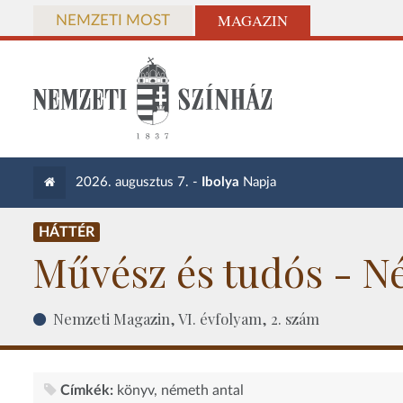
MAGAZIN
NEMZETI MOST
2026. augusztus 7. -
Ibolya
Napja
HÁTTÉR
Művész és tudós - N
Nemzeti Magazin, VI. évfolyam, 2. szám
Címkék:
könyv
németh antal