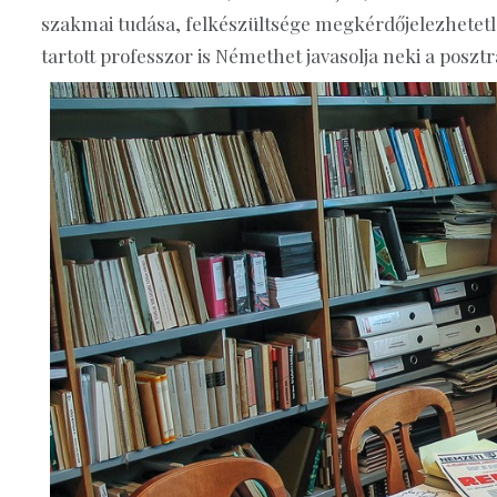
szakmai tudása, felkészültsége megkérdőjelezhetetle
tartott professzor is Némethet javasolja neki a posztr