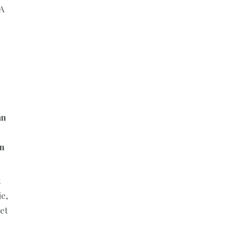
 A
an
en
t
e,
et