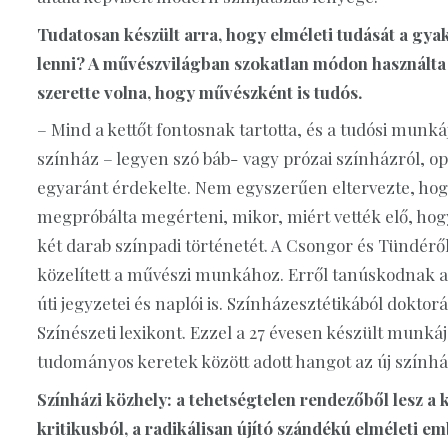
Tudatosan készült arra, hogy elméleti tudását a gy
lenni? A művészvilágban szokatlan módon használta a 
szerette volna, hogy művészként is tudós.
– Mind a kettőt fontosnak tartotta, és a tudósi munk
színház – legyen szó báb- vagy prózai színházról, o
egyaránt érdekelte. Nem egyszerűen eltervezte, ho
megpróbálta megérteni, mikor, miért vették elő, hog
két darab színpadi történetét. A Csongor és Tündér
közelített a művészi munkához. Erről tanúskodnak az 
úti jegyzetei és naplói is. Színházesztétikából dokto
Színészeti lexikont. Ezzel a 27 évesen készült munká
tudományos keretek között adott hangot az új színház
Színházi közhely: a tehetségtelen rendezőből lesz a k
kritikusból, a radikálisan újító szándékú elméleti 