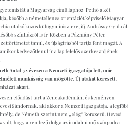
egyetemistát a Magyarság című laphoz. Pethő a két
akja, később a németellenes orientációt képviselő Magyar
ia utolsó közös külügyminisztere, ifj. Andrássy Gyula ál
, később színházról is ír. Közben a Pázmány Péter
történetet tanul, és újságírásból tartja fent magát. A
 amikor kedvezőtlenül ír a lap felelős szerkesztőjének
.
th Antal 32 évesen a Nemzeti igazgatója lett, már
 elméleti munkásság van mögötte. Új utakat keresett,
ínházat akart.
évesen előadást tart a Zeneakadémián, és keményen
vesi Sándornak, aki akkor a Nemzeti igazgatója, a legfőb
kintély, de Németh szerint nem „elég” korszerű. Hevesi
 volt, hogy a rendező dolga az irodalmi mű színpadra