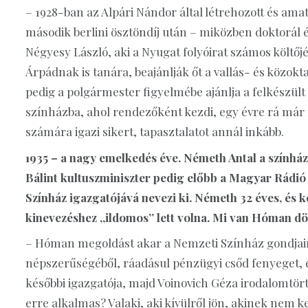
– 1928-ban az Alpári Nándor által létrehozott és a
második berlini ösztöndíj után – miközben doktorál é
Négyesy László, aki a Nyugat folyóirat számos költő
Árpádnak is tanára, beajánlják őt a vallás- és közok
pedig a polgármester figyelmébe ajánlja a felkészült
színházba, ahol rendezőként kezdi, egy évre rá már 
számára igazi sikert, tapasztalatot annál inkább.
1935 – a nagy emelkedés éve. Németh Antal a szính
Bálint kultuszminiszter pedig előbb a Magyar Rádió
Színház igazgatójává nevezi ki. Németh 32 éves, és k
kinevezéshez „ildomos” lett volna. Mi van Hóman d
– Hóman megoldást akar a Nemzeti Színház gondjaira
népszerűségéből, ráadásul pénzügyi csőd fenyeget, 
későbbi igazgatója, majd Voinovich Géza irodalomtörté
erre alkalmas? Valaki, aki kívülről jön, akinek nem