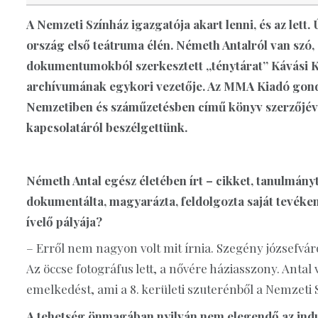
A Nemzeti Színház igazgatója akart lenni, és az lett. 
ország első teátruma élén. Németh Antalról van szó,
dokumentumokból szerkesztett „ténytárat” Kávási Kl
archívumának egykori vezetője. Az MMA Kiadó gon
Nemzetiben és száműzetésben című könyv szerzőjéve
kapcsolatáról beszélgettünk.
Németh Antal egész életében írt – cikket, tanulmányt, 
dokumentálta, magyarázta, feldolgozta saját tevéken
ívelő pályája?
– Erről nem nagyon volt mit írnia. Szegény józsefváro
Az öccse fotográfus lett, a nővére háziasszony. Antal
emelkedést, ami a 8. kerületi szuterénből a Nemzeti 
A tehetség önmagában nyilván nem elegendő az ind