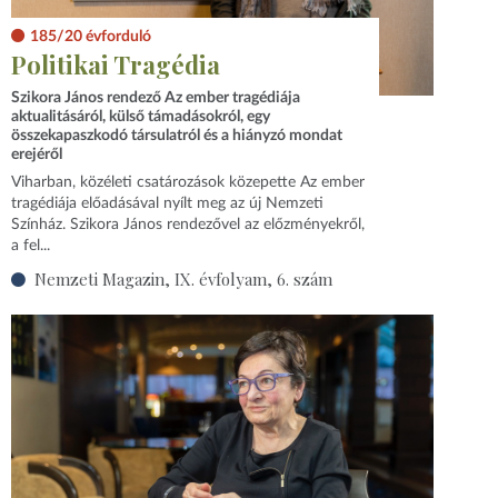
185/20 évforduló
Politikai Tragédia
Szikora János rendező Az ember tragédiája
aktualitásáról, külső támadásokról, egy
összekapaszkodó társulatról és a hiányzó mondat
erejéről
Viharban, közéleti csatározások közepette Az ember
tragédiája előadásával nyílt meg az új Nemzeti
Színház. Szikora János rendezővel az előzményekről,
a fel...
Nemzeti Magazin, IX. évfolyam, 6. szám