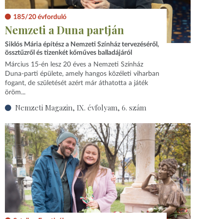
185/20 évforduló
Nemzeti a Duna partján
Siklós Mária építész a Nemzeti Színház tervezéséről,
össztűzről és tizenkét kőműves balladájáról
Március 15-én lesz 20 éves a Nemzeti Színház
Duna-parti épülete, amely hangos közéleti viharban
fogant, de születését azért már áthatotta a játék
öröm...
Nemzeti Magazin, IX. évfolyam, 6. szám