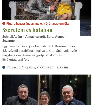
Figaro házassága avagy egy őrült nap emléke
Szerelem és hatalom
Schnell Ádám – Almaviva gróf, Barta Ágnes –
Suzanne
Egy nem túl távoli jövőben játszódik Beaumarchais
18. századi darabjának mai változata: Spanyolország
nagyhatalom, Almaviva grófja az álom- és
jövőkutatással fo...
Nemzeti Magazin, V. évfolyam, 2. szám