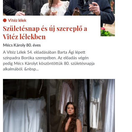
Vitéz lélek
Születésnap és új szereplő a
Vitéz lélekben
Mécs Károly 80. éves
A Vitéz Lélek 54. előadásában Barta Ági lépett
színpadra Boróka szerepében. Az előadás végén
pedig Mécs Károlyt köszöntöttük 80. születésnapja
alkalmából. &nbsp...