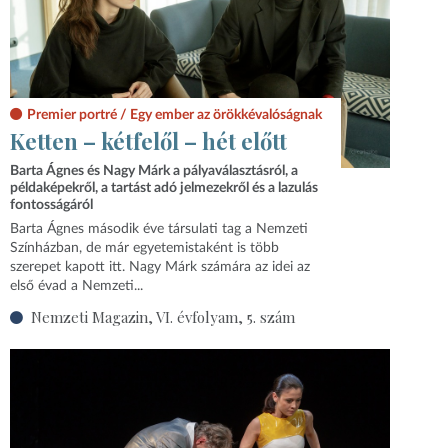
Premier portré / Egy ember az örökkévalóságnak
Ketten – kétfelől – hét előtt
Barta Ágnes és Nagy Márk a pályaválasztásról, a
példaképekről, a tartást adó jelmezekről és a lazulás
fontosságáról
Barta Ágnes második éve társulati tag a Nemzeti
Színházban, de már egyetemistaként is több
szerepet kapott itt. Nagy Márk számára az idei az
első évad a Nemzeti...
Nemzeti Magazin, VI. évfolyam, 5. szám