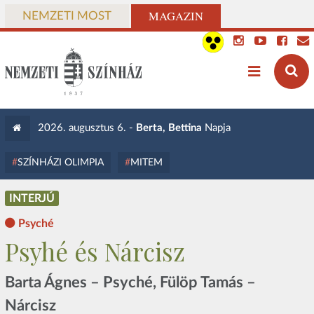
MAGAZIN
NEMZETI MOST
2026. augusztus 6. -
Berta, Bettina
Napja
SZÍNHÁZI OLIMPIA
MITEM
INTERJÚ
Psyché
Psyhé és Nárcisz
Barta Ágnes – Psyché, Fülöp Tamás –
Nárcisz