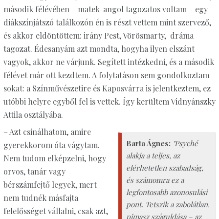
második félévében – matek-angol tagozatos voltam – egy
diákszínjátszó találkozón én is részt vettem mint szervező,
és akkor eldöntöttem: irány Pest, Vörösmarty, dráma
tagozat. Édesanyám azt mondta, hogyha ilyen elszánt
vagyok, akkor ne várjunk. Segített intézkedni, és a második
félévet már ott kezdtem. A folytatáson sem gondolkoztam
sokat: a Színművészetire és Kaposvárra is jelentkeztem, ez
utóbbi helyre egyből fel is vettek. Így kerültem Vidnyánszky
Attila osztályába.
– Azt csinálhatom, amire
Barta Ágnes:
"Psyché
gyerekkorom óta vágytam.
alakja a teljes, az
Nem tudom elképzelni, hogy
elérhetetlen szabadság,
orvos, tanár vagy
és számomra ez a
bérszámfejtő legyek, mert
legfontosabb azonosulási
nem tudnék másfajta
pont. Tetszik a zabolátlan,
felelősséget vállalni, csak azt,
pimasz száguldása – az