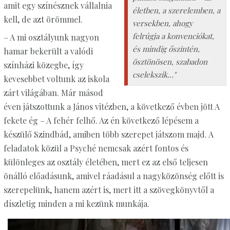
amit egy színésznek vállalnia
életben, a szerelemben, a
kell, de azt örömmel.
versekben, ahogy
felrúgja a konvenciókat,
– A mi osztályunk nagyon
és mindig őszintén,
hamar bekerült a valódi
ösztönösen, szabadon
színházi közegbe, így
cselekszik…"
kevesebbet voltunk az iskola
zárt világában. Már másod
éven játszottunk a János vitézben, a következő évben jött A
fekete ég – A fehér felhő. Az én következő lépésem a
készülő Szindbád, amiben több szerepet játszom majd. A
feladatok közül a Psyché nemcsak azért fontos és
különleges az osztály életében, mert ez az első teljesen
önálló előadásunk, amivel ráadásul a nagyközönség előtt is
szerepelünk, hanem azért is, mert itt a szövegkönyvtől a
díszletig minden a mi kezünk munkája.