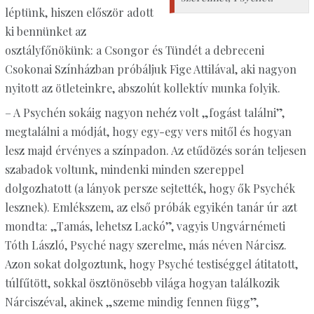
léptünk, hiszen először adott
ki bennünket az
osztályfőnökünk: a Csongor és Tündét a debreceni
Csokonai Színházban próbáljuk Fige Attilával, aki nagyon
nyitott az ötleteinkre, abszolút kollektív munka folyik.
– A Psychén sokáig nagyon nehéz volt „fogást találni”,
megtalálni a módját, hogy egy-egy vers mitől és hogyan
lesz majd érvényes a színpadon. Az etűdözés során teljesen
szabadok voltunk, mindenki minden szereppel
dolgozhatott (a lányok persze sejtették, hogy ők Psychék
lesznek). Emlékszem, az első próbák egyikén tanár úr azt
mondta: „Tamás, lehetsz Lackó”, vagyis Ungvárnémeti
Tóth László, Psyché nagy szerelme, más néven Nárcisz.
Azon sokat dolgoztunk, hogy Psyché testiséggel átitatott,
túlfűtött, sokkal ösztönösebb világa hogyan találkozik
Nárciszéval, akinek „szeme mindig fennen függ”,