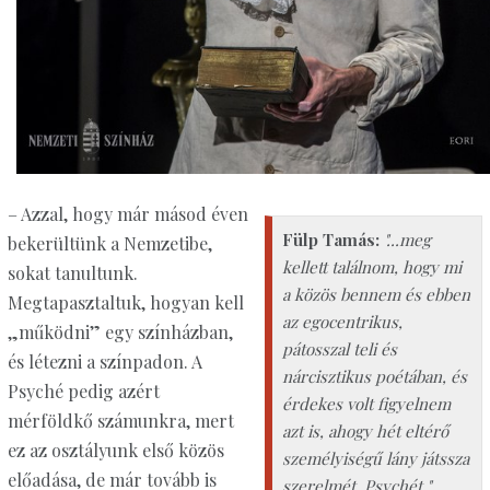
– Azzal, hogy már másod éven
Fülp Tamás:
"...meg
bekerültünk a Nemzetibe,
kellett találnom, hogy mi
sokat tanultunk.
a közös bennem és ebben
Megtapasztaltuk, hogyan kell
az egocentrikus,
„működni” egy színházban,
pátosszal teli és
és létezni a színpadon. A
nárcisztikus poé­tában, és
Psyché pedig azért
érdekes volt figyelnem
mérföldkő számunkra, mert
azt is, ahogy hét eltérő
ez az osztályunk első közös
személyiségű lány játssza
előadása, de már tovább is
szerelmét, Psychét."