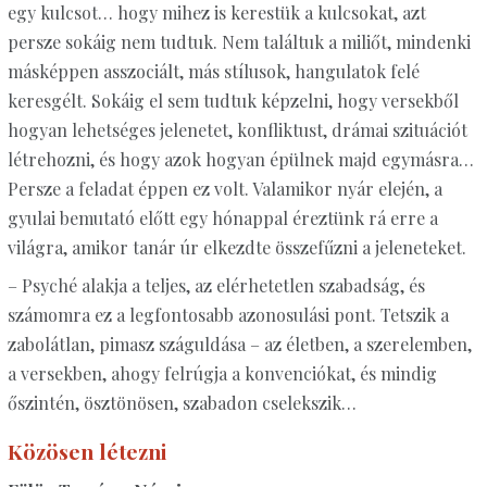
egy kulcsot… hogy mihez is kerestük a kulcsokat, azt
persze sokáig nem tudtuk. Nem találtuk a miliőt, mindenki
másképpen asszociált, más stílusok, hangulatok felé
keresgélt. Sokáig el sem tudtuk képzelni, hogy versekből
hogyan lehetséges jelenetet, konfliktust, drámai szituációt
létrehozni, és hogy azok hogyan épülnek majd egymásra…
Persze a feladat éppen ez volt. Valamikor nyár elején, a
gyulai bemutató előtt egy hónappal éreztünk rá erre a
világra, amikor tanár úr elkezdte összefűzni a jeleneteket.
– Psyché alakja a teljes, az elérhetetlen szabadság, és
számomra ez a legfontosabb azonosulási pont. Tetszik a
zabolátlan, pimasz száguldása – az életben, a szerelemben,
a versekben, ahogy felrúgja a konvenciókat, és mindig
őszintén, ösztönösen, szabadon cselekszik…
Közösen létezni