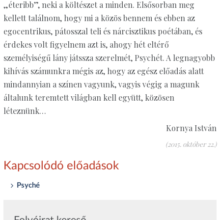
„éteribb”, neki a költészet a minden. Elsősorban meg
kellett találnom, hogy mi a közös bennem és ebben az
egocentrikus, pátosszal teli és nárcisztikus poé­tában, és
érdekes volt figyelnem azt is, ahogy hét eltérő
személyiségű lány játssza szerelmét, Psychét. A legnagyobb
kihívás számunkra mégis az, hogy az egész előadás alatt
mindannyian a színen vagyunk, vagyis végig a magunk
általunk teremtett világban kell együtt, közösen
léteznünk…
Kornya István
(2015. október 22.)
Kapcsolódó előadások
Psyché