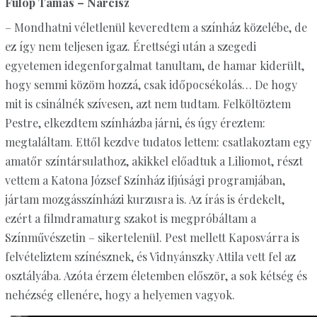
Fülöp Tamás – Nárcisz
– Mondhatni véletlenül keveredtem a színház közelébe, de
ez így nem teljesen igaz. Érettségi után a szegedi
egyetemen idegenforgalmat tanultam, de hamar kiderült,
hogy semmi közöm hozzá, csak időpocsékolás… De hogy
mit is csinálnék szívesen, azt nem tudtam. Felköltöztem
Pestre, elkezdtem színházba járni, és úgy éreztem:
megtaláltam. Ettől kezdve tudatos lettem: csatlakoztam egy
amatőr színtársulathoz, akikkel előadtuk a Liliomot, részt
vettem a Katona József Színház ifjúsági programjában,
jártam mozgásszínházi kurzusra is. Az írás is érdekelt,
ezért a filmdramaturg szakot is megpróbáltam a
Színművészetin – sikertelenül. Pest mellett Kaposvárra is
felvételiztem színésznek, és Vidnyánszky Attila vett fel az
osztályába. Azóta érzem életemben először, a sok kétség és
nehézség ellenére, hogy a helyemen vagyok.