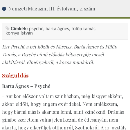
Nemzeti Magazin, III. évfolyam, 2. szám
Címkék:
psyché
barta ágnes
fülöp tamás
kornya istván
Egy Psyché a hét közül és Nárcisz, Barta Ágnes és Fülöp
Tamás, a Psyché című előadás kétszereplje mesél
alakításról, élményekről, a közös munkáról.
Száguldás
Barta Ágnes – Psyché
– Amikor először voltam színházban, még kisgyerekként,
akkor eldőlt, hogy engem ez érdekel. Nem emlékszem,
hogy bármi más is akartam lenni, mint színésznő. Drámás
gimibe szerettem volna jelentkezni, de édesanyám nem
akarta, hogy elkerüljek otthonról, Szolnokról. A 10. osztály