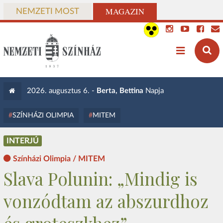
MAGAZIN
NEMZETI MOST
2026. augusztus 6. -
Berta, Bettina
Napja
SZÍNHÁZI OLIMPIA
MITEM
INTERJÚ
Színházi Olimpia / MITEM
Slava Polunin: „Mindig is
vonzódtam az abszurdhoz