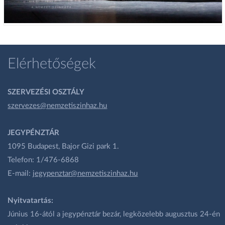
Elérhetőségek
SZERVEZÉSI OSZTÁLY
szervezes@nemzetiszinhaz.hu
JEGYPÉNZTÁR
1095 Budapest, Bajor Gizi park 1.
Telefon: 1/476-6868
E-mail:
jegypenztar@nemzetiszinhaz.hu
Nyitvatartás:
Június 16-ától a jegypénztár bezár, legközelebb augusztus 24-én