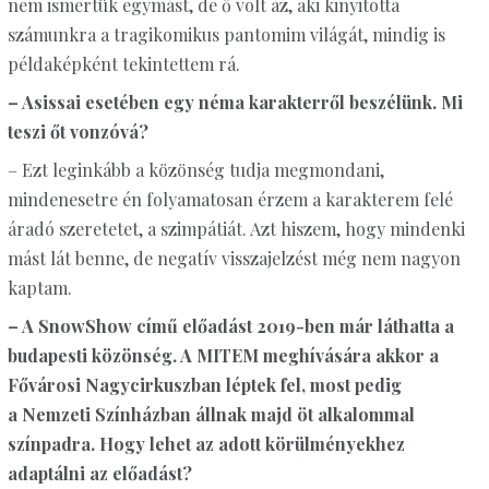
nem ismertük egymást, de ő volt az, aki kinyitotta
számunkra a tragikomikus pantomim világát, mindig is
példaképként tekintettem rá.
– Asissai esetében egy néma karakterről beszélünk. Mi
teszi őt vonzóvá?
– Ezt leginkább a közönség tudja megmondani,
mindenesetre én folyamatosan érzem a karakterem felé
áradó szeretetet, a szimpátiát. Azt hiszem, hogy mindenki
mást lát benne, de negatív visszajelzést még nem nagyon
kaptam.
– A SnowShow című előadást 2019-ben már láthatta a
budapesti közönség. A MITEM meghívására akkor a
Fővárosi Nagycirkuszban léptek fel, most pedig
a Nemzeti Színházban állnak majd öt alkalommal
színpadra. Hogy lehet az adott körülményekhez
adaptálni az előadást?