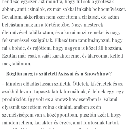
rendező egyszer azt mondta, hogy túl sok a groteszk
abban, amit csinálok, ez már sokkal inkább bohócművészet.
Bevallom, akkoriban nem szerettem a cirkuszt, de aztán
beleástam magam a történetébe. Nagy mesterek
életművével találkoztam, és a korai mozi remekei is nagy
felismeréssel szolgáltak. Elkezdtem tanulmányozni, hogy
mi a bohóc, és rájöttem, hogy nagyon is közel áll hozzám.
Ezután már csak a saját karakteremet és álarcomat kellett
megtalálnom.
– Rögtön meg is született Asissai és a SnowShow?
– Minden előadás lassan születik. Ötletek, kísérletek és az
azokból levont tapasztalatok formálnak, érlelnek egy-egy
produkciót. Így volt ez a SnowShow esetében is. Valami
olyasmit szerettem volna csinálni, amiben az én
személyiségem van a középpontban, pusztán azért, hogy
minden jellem, karakter és érzés, amit fontosnak tartok