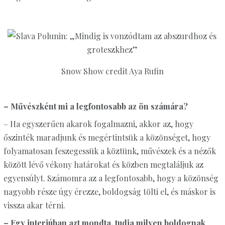
Snow Show credit Aya Rufin
– Művészként mi a legfontosabb az ön számára?
– Ha egyszerűen akarok fogalmazni, akkor az, hogy
őszinték maradjunk és megértintsük a közönséget, hogy
folyamatosan feszegessük a köztünk, művészek és a nézők
között lévő vékony határokat és közben megtaláljuk az
egyensúlyt. Számomra az a legfontosabb, hogy a közönség
nagyobb része úgy érezze, boldogság tölti el, és máskor is
vissza akar térni.
– Egy interjúban azt mondta, tudja milyen boldognak