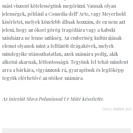
mást viszont kötelességünk megőrizni. Vannak olyan
jelenségek, például a Comedia dell’ Arte, vagy Meyerhold
kísérletei, melyek közelebb állnak hozzám, de ez nem azt
jeleni, hogy az ókori görög tragédiára vagy a kabuki
színházra ne lenne szükség. Az emberiség kultúrájának
elemei olyanok mint a felfűzött drágakövek, melyek
mindegyike utánozhatatlan, azok számára pedig, akik
alkotni akarnak, létfontosságú. Tegyünk fel tehát mindent
arra a bárkára, vigyázzunk rá, gyarapítsuk és legfőképp
tegyük elérhetővé az utókor számára.
Az interjút Slava Poluninnal Ur Máté készítette.
(2023. május 30.)