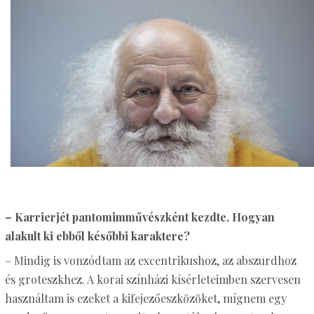
– Karrierjét pantomimművészként kezdte. Hogyan
alakult ki ebből későbbi karaktere?
– Mindig is vonzódtam az excentrikushoz, az abszurdhoz
és groteszkhez. A korai színházi kísérleteimben szervesen
használtam is ezeket a kifejezőeszközöket, mígnem egy