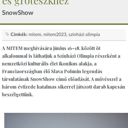
és groteszkhez”
SnowShow
Címkék:
mitem
mitem2023
színházi olimpia
A MITEM meghívására június 16–18. között öt
alkalommal is láthatjuk a Színházi Olimpia részeként a
nemzetközi kulturális élet ikonikus alakja, a
Franciaországban élő Slava Polunin legendás
társulatának SnowShow című előadását. A művésszel a
három évtizede hatalmas sikerrel játszott darab kapcsán
beszélgettünk.