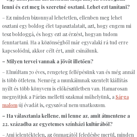
lenni és ezt meg is szeretné osztani. Lehet ezt tanítani?
– Ez minden bizonnyal lehetetlen, ellenben meg lehet
osztani egy boldog élet tapasztalatait, azt, hogy engem mi
tesz boldoggá, és hogy ezt az érzést, hogyan tudom
fenntartani. Ha a közönségből már egyvalaki rá tud erre
kapcsolódni, akkor célt ért, amit csinálunk.
– Milyen tervei vannak a jövőt illetően?
– Elmúltam 70 éves, rengeteg fellépésünk van és még annál
is több ötletem. Nemrég a munkáimnak szentelt kiállítás
nyílt és több könyvem is előkészületben van. Hamarosan
megnyitjuk a Párizs melletti szakmai műhelyünk, a
Sárga
malom
új évadát is, egyszóval nem unatkozom.
– Ha választania kellene, mi lenne az, amit átmentene a
22. századba az egyetemes színházi kultúrából?
– Ami jelentéktelen, az önmagától feledésbe merül, minden