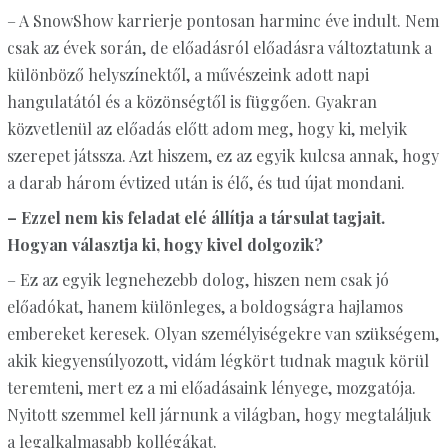
– A SnowShow karrierje pontosan harminc éve indult. Nem
csak az évek során, de előadásról előadásra változtatunk a
különböző helyszínektől, a művészeink adott napi
hangulatától és a közönségtől is függően. Gyakran
közvetlenül az előadás előtt adom meg, hogy ki, melyik
szerepet játssza. Azt hiszem, ez az egyik kulcsa annak, hogy
a darab három évtized után is élő, és tud újat mondani.
– Ezzel nem kis feladat elé állítja a társulat tagjait.
Hogyan választja ki, hogy kivel dolgozik?
– Ez az egyik legnehezebb dolog, hiszen nem csak jó
előadókat, hanem különleges, a boldogságra hajlamos
embereket keresek. Olyan személyiségekre van szükségem,
akik kiegyensúlyozott, vidám légkört tudnak maguk körül
teremteni, mert ez a mi előadásaink lényege, mozgatója.
Nyitott szemmel kell járnunk a világban, hogy megtaláljuk
a legalkalmasabb kollégákat.