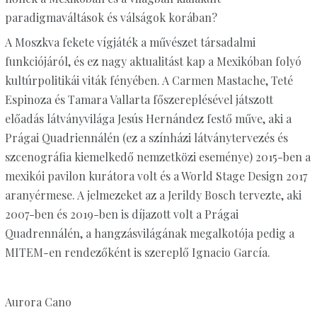
paradigmaváltások és válságok korában?
A Moszkva fekete vígjáték a művészet társadalmi
funkciójáról, és ez nagy aktualitást kap a Mexikóban folyó
kultúrpolitikái viták fényében. A Carmen Mastache, Teté
Espinoza és Tamara Vallarta főszereplésével játszott
előadás látványvilága Jesús Hernández festő műve, aki a
Prágai Quadriennálén (ez a színházi látványtervezés és
szcenográfia kiemelkedő nemzetközi eseménye) 2015-ben a
mexikói pavilon kurátora volt és a World Stage Design 2017
aranyérmese. A jelmezeket az a Jerildy Bosch tervezte, aki
2007-ben és 2019-ben is díjazott volt a Prágai
Quadrennálén, a hangzásvilágának megalkotója pedig a
MITEM-en rendezőként is szereplő Ignacio García.
Aurora Cano