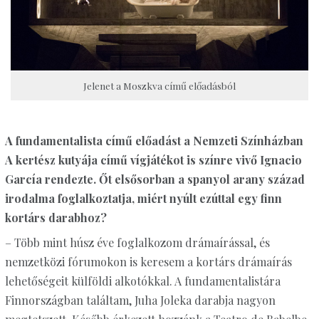
Jelenet a Moszkva című előadásból
A fundamentalista című előadást a Nemzeti Színházban
A kertész kutyája című vígjátékot is színre vivő Ignacio
García rendezte. Őt elsősorban a spanyol arany század
irodalma foglalkoztatja, miért nyúlt ezúttal egy finn
kortárs darabhoz?
– Több mint húsz éve foglalkozom drámaírással, és
nemzetközi fórumokon is keresem a kortárs drámaírás
lehetőségeit külföldi alkotókkal. A fundamentalistára
Finnországban találtam, Juha Joleka darabja nagyon