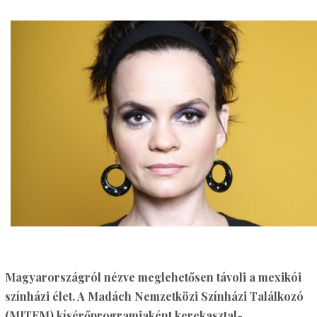
Magyarországról nézve meglehetősen távoli a mexikói
színházi élet. A Madách Nemzetközi Színházi Találkozó
(MITEM) kísérőprogramjaként kerekasztal-