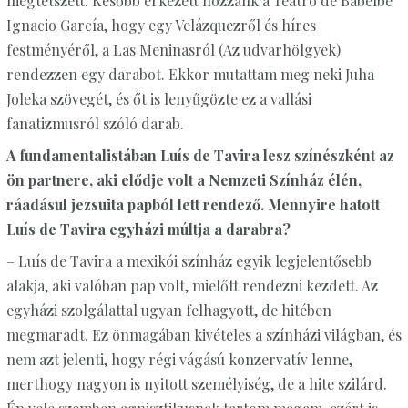
megtetszett. Később érkezett hozzánk a Teatro de Babelbe
Ignacio García, hogy egy Velázquezről és híres
festményéről, a Las Meninasról (Az udvarhölgyek)
rendezzen egy darabot. Ekkor mutattam meg neki Juha
Joleka szövegét, és őt is lenyűgözte ez a vallási
fanatizmusról szóló darab.
A fundamentalistában Luís de Tavira lesz színészként az
ön partnere, aki elődje volt a Nemzeti Színház élén,
ráadásul jezsuita papból lett rendező. Mennyire hatott
Luís de Tavira egyházi múltja a darabra?
– Luís de Tavira a mexikói színház egyik legjelentősebb
alakja, aki valóban pap volt, mielőtt rendezni kezdett. Az
egyházi szolgálattal ugyan felhagyott, de hitében
megmaradt. Ez önmagában kivételes a színházi világban, és
nem azt jelenti, hogy régi vágású konzervatív lenne,
merthogy nagyon is nyitott személyiség, de a hite szilárd.