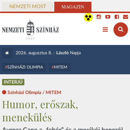
MAGAZIN
NEMZETI MOST
2026. augusztus 8. -
László
Napja
SZÍNHÁZI OLIMPIA
MITEM
INTERJÚ
Színházi Olimpia / MITEM
Humor, erőszak,
menekülés
Aurora Cano a „fehér” és a mexikói hangról,