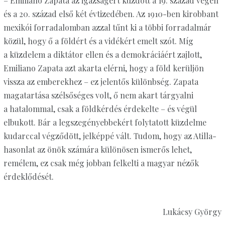
– Emiliano Zapata az igazságért küzdött a 19. század végén
és a 20. század első két évtizedében. Az 1910-ben kirobbant
mexikói forradalomban azzal tűnt ki a többi forradalmár
közül, hogy ő a földért és a vidékért emelt szót. Míg
a küzdelem a diktátor ellen és a demokráciáért zajlott,
Emiliano Zapata azt akarta elérni, hogy a föld kerüljön
vissza az emberekhez – ez jelentős különbség. Zapata
magatartása szélsőséges volt, ő nem akart tárgyalni
a hatalommal, csak a földkérdés érdekelte – és végül
elbukott. Bár a legszegényebbekért folytatott küzdelme
kudarccal végződött, jelképpé vált. Tudom, hogy az Atilla-
hasonlat az önök számára különösen ismerős lehet,
remélem, ez csak még jobban felkelti a magyar nézők
érdeklődését.
Lukácsy György