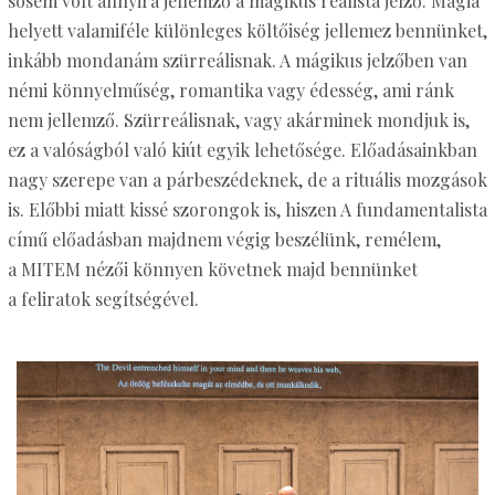
sosem volt annyira jellemző a mágikus realista jelző. Mágia
helyett valamiféle különleges költőiség jellemez bennünket,
inkább mondanám szürreálisnak. A mágikus jelzőben van
némi könnyelműség, romantika vagy édesség, ami ránk
nem jellemző. Szürreálisnak, vagy akárminek mondjuk is,
ez a valóságból való kiút egyik lehetősége. Előadásainkban
nagy szerepe van a párbeszédeknek, de a rituális mozgások
is. Előbbi miatt kissé szorongok is, hiszen A fundamentalista
című előadásban majdnem végig beszélünk, remélem,
a MITEM nézői könnyen követnek majd bennünket
a feliratok segítségével.