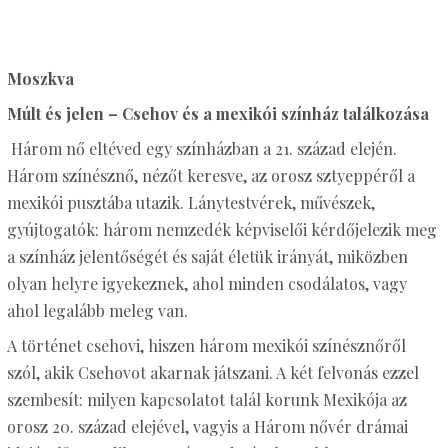
Moszkva
Múlt és jelen – Csehov és a mexikói színház találkozása
Három nő eltéved egy színházban a 21. század elején.
Három színésznő, nézőt keresve, az orosz sztyeppéről a
mexikói pusztába utazik. Lánytestvérek, művészek,
gyújtogatók: három nemzedék képviselői kérdőjelezik meg
a színház jelentőségét és saját életük irányát, miközben
olyan helyre igyekeznek, ahol minden csodálatos, vagy
ahol legalább meleg van.
A történet csehovi, hiszen három mexikói színésznőről
szól, akik Csehovot akarnak játszani. A két felvonás ezzel
szembesít: milyen kapcsolatot talál korunk Mexikója az
orosz 20. század elejével, vagyis a Három nővér drámai