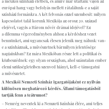
a mexikói színházi életben, és amire már utaltam: vajon az
európai hang vagy befolyás mellett rátalálunk-e a saját
színházi formánkra. A két felvonás ezzel szembesít: milyen
kapcsolatot talál korunk Mexikója az orosz 20. század
elejével, vagyis a Három nővér drámai idejével? Ez
a dilemma végeredményben ahhoz a kérdéshez vezet
bennünket, ami ugyancsak élesen jelenik meg nálunk: van-
e a színháznak, a művészetnek bármilyen jelentősége
napjainkban? Ez mára Mexikóban része lett a politikai és
közbeszédnek: egy olyan országban, ahol számtalan ember
elemi szükségleteiben szenved hiányt, kell-e támogatni
a művészetet.
A Mexikói Nemzeti Színház igazgatójaként ez nyilván
különösen meghatározó kérdés. Állami támogatásból
tartják fenn a teátrumot?
– Nemrég neveztek ki a Nemzeti Színház élére, ami teljes