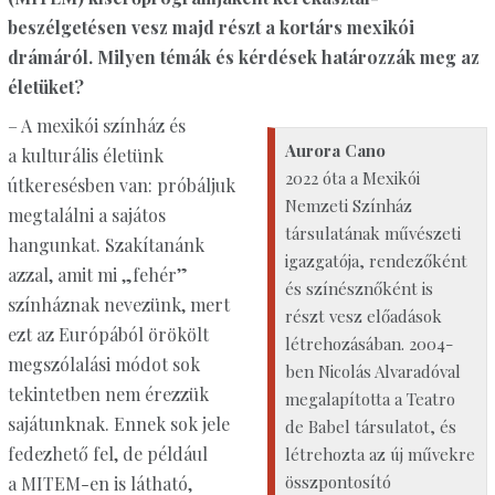
beszélgetésen vesz majd részt a kortárs mexikói
drámáról. Milyen témák és kérdések határozzák meg az
életüket?
– A mexikói színház és
Aurora Cano
a kulturális életünk
2022 óta a Mexikói
útkeresésben van: próbáljuk
Nemzeti Színház
megtalálni a sajátos
társulatának művészeti
hangunkat. Szakítanánk
igazgatója, rendezőként
azzal, amit mi „fehér”
és színésznőként is
színháznak nevezünk, mert
részt vesz előadások
ezt az Európából örökölt
létrehozásában. 2004-
megszólalási módot sok
ben Nicolás Alvaradóval
tekintetben nem érezzük
megalapította a Teatro
sajátunknak. Ennek sok jele
de Babel társulatot, és
fedezhető fel, de például
létrehozta az új művekre
összpontosító
a MITEM-en is látható,