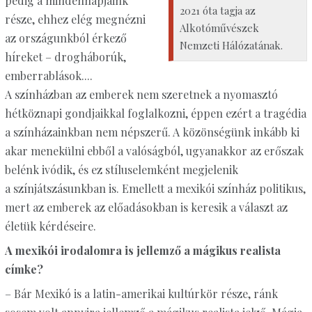
pedig a mindennapjaink
2021 óta tagja az
része, ehhez elég megnézni
Alkotóművészek
az országunkból érkező
Nemzeti Hálózatának.
híreket – drogháborúk,
emberrablások....
A színházban az emberek nem szeretnek a nyomasztó
hétköznapi gondjaikkal foglalkozni, éppen ezért a tragédia
a színházainkban nem népszerű. A közönségünk inkább ki
akar menekülni ebből a valóságból, ugyanakkor az erőszak
belénk ivódik, és ez stíluselemként megjelenik
a színjátszásunkban is. Emellett a mexikói színház politikus,
mert az emberek az előadásokban is keresik a választ az
életük kérdéseire.
A mexikói irodalomra is jellemző a mágikus realista
címke?
– Bár Mexikó is a latin-amerikai kultúrkör része, ránk