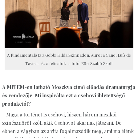
A fundamentalista a Gobbi Hilda Színpadon. Aurora Cano, Luís de
Tavira... és a feliratok :: fotó: Eöri Szabó Zsolt
A MITEM-en látható Moszkva című előadás dramaturgja
és rendezője. Mi inspirálta ezt a csehovi ihletettségű
produkciót?
– Maga a történet is csehovi, hiszen három mexikói
színésznőről szól, akik Csehovot akarnak játszani. De
ebben a vágyban az a vita fogalmazódik meg, ami ma élénk