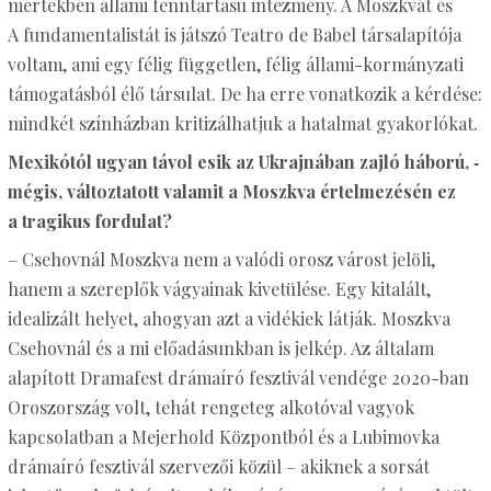
mértékben állami fenntartású intézmény. A Moszkvát és
A fundamentalistát is játszó Teatro de Babel társalapítója
voltam, ami egy félig független, félig állami-kormányzati
támogatásból élő társulat. De ha erre vonatkozik a kérdése:
mindkét színházban kritizálhatjuk a hatalmat gyakorlókat.
Mexikótól ugyan távol esik az Ukrajnában zajló háború, ­
mégis, változtatott valamit a Moszkva értelmezésén ez
a tragikus fordulat?
– Csehovnál Moszkva nem a valódi orosz várost jelöli,
hanem a szereplők vágyainak kivetülése. Egy kitalált,
idealizált helyet, ahogyan azt a vidékiek látják. Moszkva
Csehovnál és a mi előadásunkban is jelkép. Az általam
alapított Dramafest drámaíró fesztivál vendége 2020-ban
Oroszország volt, tehát rengeteg alkotóval vagyok
kapcsolatban a Mejerhold Központból és a Lubimovka
drámaíró fesztivál szervezői közül – akiknek a sorsát