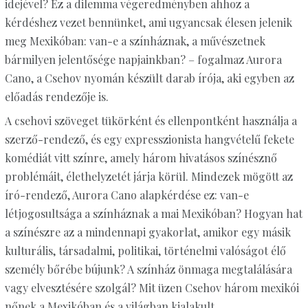
idejével? Ez a dilemma végeredményben ahhoz a
kérdéshez vezet bennünket, ami ugyancsak élesen jelenik
meg Mexikóban: van-e a színháznak, a művészetnek
bármilyen jelentősége napjainkban? – fogalmaz Aurora
Cano, a Csehov nyomán készült darab írója, aki egyben az
előadás rendezője is.
A csehovi szöveget tükörként és ellenpontként használja a
szerző-rendező, és egy expresszionista hangvételű fekete
komédiát vitt színre, amely három hivatásos színésznő
problémáit, élethelyzetét járja körül. Mindezek mögött az
író-rendező, Aurora Cano alapkérdése ez: van-e
létjogosultsága a színháznak a mai Mexikóban? Hogyan hat
a színészre az a mindennapi gyakorlat, amikor egy másik
kulturális, társadalmi, politikai, történelmi valóságot élő
személy bőrébe bújunk? A színház önmaga megtalálására
vagy elvesztésére szolgál? Mit üzen Csehov három mexikói
nőnek a Mexikóban és a világban kialakult