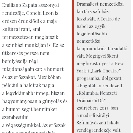
DramaFest nemzetközi
Emiliano Zapata asszonyai
kortárs színházi
rendezője, Conchi Leon is
fesztivált. A Teatro de
erősen érdeklődik a maja
Babel az egyik
kultúra iránt, ami
legjelentősebb
természetesen meglátszik
nemzetközi
a színházi munkáján is. Ez az
kooprodukciós társulattá
útkeresés persze nem
vált. Megfigyelőként
befolyásolja régi
meghívást nyert a New
tulajdonságainkat: a humort
York-i „Lark Theatre”
és az erőszakot. Mexikóban
programba, dolgozott
például a halottak napja
a Bogotában rendezett
a legvidámabb ünnep, hiszen
„Kolumbiai Nemzeti
Drámaírói Díj”
hagyományosan a gúnyolás és
zsűrijében. 2013-ban
a humor segít bennünket
a madridi Királyi
szembesülni
Színművészeti Iskola
a végességünkkel. Az erőszak
vendégrendezője volt.