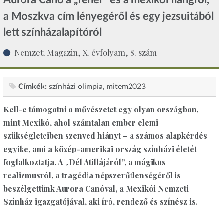
a Moszkva cím lényegéről és egy jezsuitából
lett színházalapítóról
Nemzeti Magazin, X. évfolyam, 8. szám
Címkék:
színházi olimpia
mitem2023
Kell-e támogatni a művészetet egy olyan országban,
mint Mexikó, ahol számtalan ember elemi
szükségleteiben szenved hiányt – a számos alapkérdés
egyike, ami a közép-amerikai ország színházi életét
foglalkoztatja. A „Dél Atillájáról”, a mágikus
realizmusról, a tragédia népszerűtlenségéről is
beszélgettünk Aurora Canóval, a Mexikói Nemzeti
Színház igazgatójával, aki író, rendező és színész is.