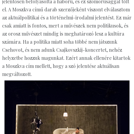
jelentősen befolyásolta a háború, és ez szomorúsággal tölt
el. A Moszkva című darab szerzőjeként viszont elválasztom
az aktuálpolitikai és a történelmi-irodalmi jelentést. Ez már
csak amiatt is fontos, mert a művészek nem politikusok, és
az orosz művészet mindig is meghatározó lesz a kultúra
számára. Ha a politika miatt soha többé nem játszunk
Csehovot, és nem adunk Csajkovszkij-koncertet, nehéz
helyzetbe hozzuk magunkat. Ezért annak ellenére kitartok
a Moszkva cím mellett, hogy a szó jelentése aktuálisan
megváltozott.