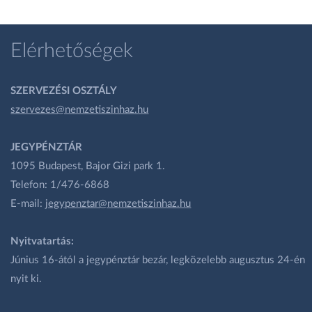
Elérhetőségek
SZERVEZÉSI OSZTÁLY
szervezes@nemzetiszinhaz.hu
JEGYPÉNZTÁR
1095 Budapest, Bajor Gizi park 1.
Telefon: 1/476-6868
E-mail:
jegypenztar@nemzetiszinhaz.hu
Nyitvatartás:
Június 16-ától a jegypénztár bezár, legközelebb augusztus 24-én
nyit ki.