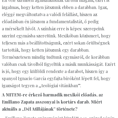
Én vele szemben agnisztikusnak tartom magam, ezért is
izgalmas, hogy ketten játszunk ebben a darabban. Igaz,
eléggé megváltoztatva a valódi felállást, hiszen az
előadásban én játszom a fundamentalistát, ő pedig
a mérsékelt hívőt. A színház erre is képes: szerepeink
szerint egymásba szeretünk. Mexikóban közismert, hogy
teljesen más a beállítottságunk, ezért sokan őrültségnek
tartották, hogy ketten játszunk egy darabban.
Természetesen mindig tudtunk egymásról, de korábban
valóban csak távolból figyeltük a másik munkásságát. Ezért
is jó, hogy egy külföldi rendezte a darabot, hiszen így a
spanyol Ignacio García egyfajta bíróként lépett fel, hogy
igazságot tegyen a „teológiai vitánkban”.
A MITEM-re érkező harmadik mexikói előadás, az
Emiliano Zapata asszonyai is kortárs darab. Miért
aktuális a „Dél Atillájának” története?