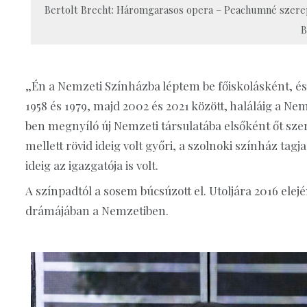
Bertolt Brecht: Háromgarasos opera – Peachumné szerepé
B
„Én a Nemzeti Színházba léptem be főiskolásként, és
1958 és 1979, majd 2002 és 2021 között, haláláig a N
ben megnyíló új Nemzeti társulatába elsőként őt sz
mellett rövid ideig volt győri, a szolnoki színház t
ideig az igazgatója is volt.
A színpadtól a sosem búcsúzott el. Utoljára 2016 elején
drámájában a Nemzetiben.