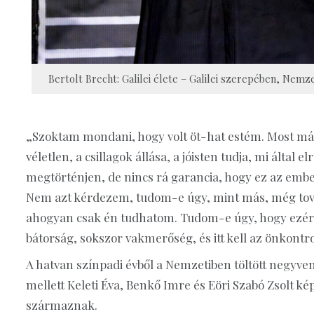
Bertolt Brecht: Galilei élete – Galilei szerepében, Nemz
„Szoktam mondani, hogy volt öt-hat estém. Most már,
véletlen, a csillagok állása, a jóisten tudja, mi által
megtörténjen, de nincs rá garancia, hogy ez az embe
Nem azt kérdezem, tudom-e úgy, mint más, még tová
ahogyan csak én tudhatom. Tudom-e úgy, hogy ezért
bátorság, sokszor vakmerőség, és itt kell az önkont
A hatvan színpadi évből a Nemzetiben töltött negyven
mellett Keleti Éva, Benkő Imre és Eöri Szabó Zsolt ké
származnak.