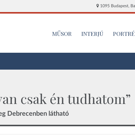
1095 Budapest, Baj
MŰSOR
INTERJÚ
PORTRÉ
yan csak én tudhatom”
nleg Debrecenben látható