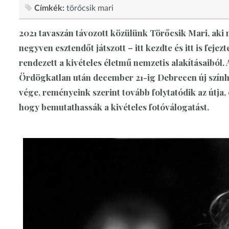
Címkék:
törőcsik mari
2021 tavaszán távozott közülünk Törőcsik Mari, aki 
negyven esztendőt játszott – itt kezdte és itt is fejez
rendezett a kivételes életmű nemzetis alakításaiból. A
Ördögkatlan után december 21-ig Debrecen új szính
vége, reményeink szerint tovább folytatódik az útja,
hogy bemutathassák a kivételes fotóválogatást.