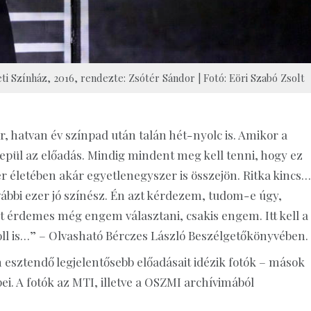
eti Színház, 2016, rendezte: Zsótér Sándor | Fotó: Eöri Szabó Zsolt
 hatvan év színpad után talán hét-nyolc is. Amikor a
 elrepül az előadás. Mindig mindent meg kell tenni, hogy ez
r életében akár egyetlenegyszer is összejön. Ritka kincs…
bbi ezer jó színész. Én azt kérdezem, tudom-e úgy,
 érdemes még engem választani, csakis engem. Itt kell a
roll is…” – Olvasható Bérczes László Beszélgetőkönyvében.
 esztendő legjelentősebb előadásait idézik fotók – mások
pei. A fotók az MTI, illetve a OSZMI archívimából