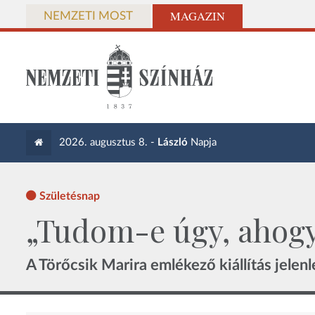
MAGAZIN
NEMZETI MOST
2026. augusztus 8. -
László
Napja
Születésnap
„Tudom-e úgy, ahog
A Törőcsik Marira emlékező kiállítás jele