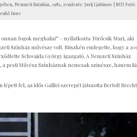
ben, Nemzeti Színház, 1981, rendezte: Jurij Ljubimov | MTI Fotó:
enkő Imre
 onnan fogok meghalni” – nyilatkozta Törőcsik Mari, aki
emzeti Színház művésze volt. Büszkén emlegette, hogy a 20
erződtette Schwajda György igazgató. A Nemzeti Színház
agja, a pesti Művész Színháznak nemcsak színésze, hanem ki
 lépett fel, az idős Galilei szerepét játszotta Bertolt Brecht