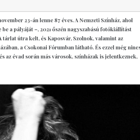
november 23-án lenne 87 éves. A Nemzeti Színház, ahol
te be a pályáját –, 2021 őszén nagyszabású fotókiállítást
 tárlat útra kelt, és Kaposvár, Szolnok, valamint az
ázában, a Csokonai Fórumban látható. És ezzel még ninc
 és az évad során más városok, színházak is jelentkeznek,