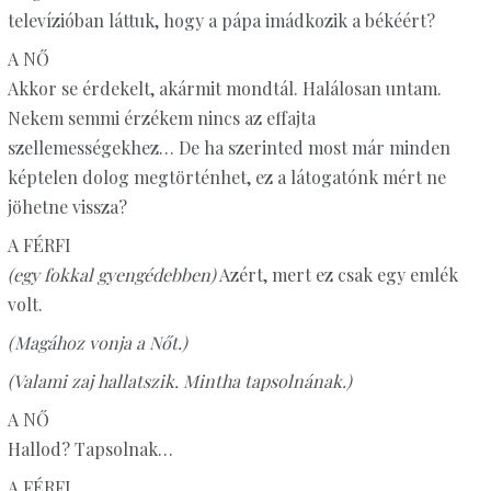
televízióban láttuk, hogy a pápa imádkozik a békéért?
A NŐ
Akkor se érdekelt, akármit mondtál. Halálosan untam.
Nekem semmi érzékem nincs az effajta
szellemességekhez… De ha szerinted most már minden
képtelen dolog megtörténhet, ez a látogatónk mért ne
jöhetne vissza?
A FÉRFI
(egy fokkal gyengédebben)
Azért, mert ez csak egy emlék
volt.
(Magához vonja a Nőt.)
(Valami zaj hallatszik. Mintha tapsolnának.)
A NŐ
Hallod? Tapsolnak…
A FÉRFI