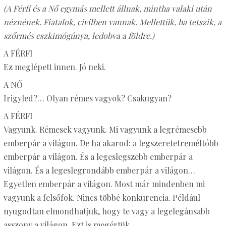
(A Férfi és a Nő egymás mellett állnak, mintha valaki után
néznének. Fiatalok, civilben vannak. Mellettük, ha tetszik, a
szőrmés eszkimógúnya, ledobva a földre.)
A FÉRFI
Ez meglépett innen. Jó neki.
A NŐ
Irigyled?… Olyan rémes vagyok? Csakugyan?
A FÉRFI
Vagyunk. Rémesek vagyunk. Mi vagyunk a legrémesebb
emberpár a világon. De ha akarod: a legszeretetreméltóbb
emberpár a világon. És a legeslegszebb emberpár a
világon. És a legeslegrondább emberpár a világon…
Egyetlen emberpár a világon. Most már mindenben mi
vagyunk a felsőfok. Nincs többé konkurencia. Például
nyugodtan elmondhatjuk, hogy te vagy a legelegánsabb
asszony a világon. Ezt is megértük.