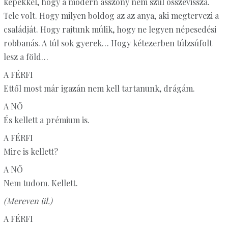
képekkel, hogy a modern asszony nem szül összevissza.
Tele volt. Hogy milyen boldog az az anya, aki megtervezi a
családját. Hogy rajtunk múlik, hogy ne legyen népesedési
robbanás. A túl sok gyerek… Hogy kétezerben túlzsúfolt
lesz a föld…
A FÉRFI
Ettől most már igazán nem kell tartanunk, drágám.
A NŐ
És kellett a prémium is.
A FÉRFI
Mire is kellett?
A NŐ
Nem tudom. Kellett.
(Mereven ül.)
A FÉRFI