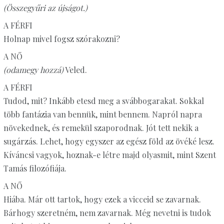
(Összegyűri az újságot.)
A FÉRFI
Holnap mivel fogsz szórakozni?
A NŐ
(odamegy hozzá)
Veled.
A FÉRFI
Tudod, mit? Inkább etesd meg a svábbogarakat. Sokkal
több fantázia van bennük, mint bennem. Napról napra
növekednek, és remekül szaporodnak. Jót tett nekik a
sugárzás. Lehet, hogy egyszer az egész föld az övéké lesz.
Kíváncsi vagyok, hoznak-e létre majd olyasmit, mint Szent
Tamás filozófiája.
A NŐ
Hiába. Már ott tartok, hogy ezek a vicceid se zavarnak.
Bárhogy szeretném, nem zavarnak. Még nevetni is tudok