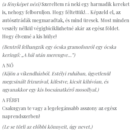
(a fényképet nézi)
Szereltem rá neki egy harmadik kereket
is, nehogy felboruljon. Hogy féltettük!… Képzeld el, az
autósztrádák megmaradtak, és mind üresek. Most minden
veszély nélkül végigbiciklizhetné akár az egész földet.
Hogy élvezné a kis hülye!
(Bentről felhangzik egy ócska gramofonról egy ócska
keringő: „A bál után merengve…”)
A NŐ
(Kijön a víkendházból. Estélyi ruhában, ügyetlenül
megcsinált frizurával, kifestve, kicsit kihívóan, és
ugyanakkor egy kis bocsánatkérő mosollyal.)
A FÉRFI
Csakugyan te vagy a legelegánsabb asszony az egész
naprendszerben!
(Le se törli az előbbi könnyeit, úgy nevet.)