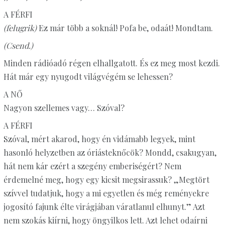
A FÉRFI
(felugrik)
Ez már több a soknál! Pofa be, odaát! Mondtam.
(Csend.)
Minden rádióadó régen elhallgatott. És ez meg most kezdi.
Hát már egy nyugodt világvégém se lehessen?
A NŐ
Nagyon szellemes vagy… Szóval?
A FÉRFI
Szóval, mért akarod, hogy én vidámabb legyek, mint
hasonló helyzetben az óriásteknőcök? Mondd, csakugyan,
hát nem kár ezért a szegény emberiségért? Nem
érdemelné meg, hogy egy kicsit megsirassuk? „Megtört
szívvel tudatjuk, hogy a mi egyetlen és még reményekre
jogosító fajunk élte virágjában váratlanul elhunyt.” Azt
nem szokás kiírni, hogy öngyilkos lett. Azt lehet odaírni