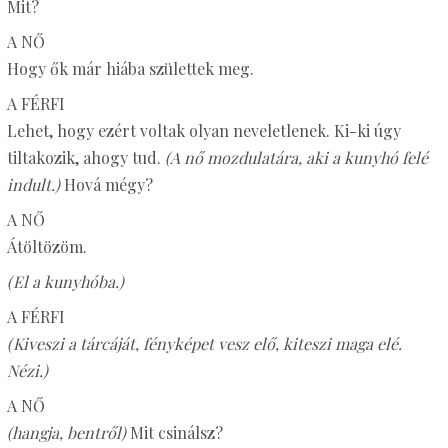
Mit?
A NŐ
Hogy ők már hiába születtek meg.
A FÉRFI
Lehet, hogy ezért voltak olyan neveletlenek. Ki-ki úgy
tiltakozik, ahogy tud.
(A nő mozdulatára, aki a kunyhó felé
indult.)
Hová mégy?
A NŐ
Átöltözöm.
(El a kunyhóba.)
A FÉRFI
(Kiveszi a tárcáját, fényképet vesz elő, kiteszi maga elé.
Nézi.)
A NŐ
(hangja, bentről)
Mit csinálsz?