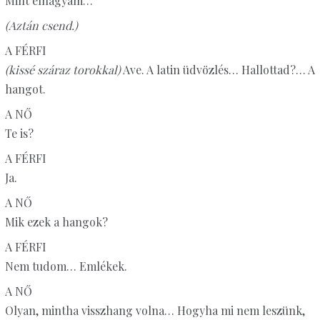
Mint elhagyám…”
(Aztán csend.)
A FÉRFI
(kissé száraz torokkal)
Ave. A latin üdvözlés… Hallottad?… A
hangot.
A NŐ
Te is?
A FÉRFI
Ja.
A NŐ
Mik ezek a hangok?
A FÉRFI
Nem tudom… Emlékek.
A NŐ
Olyan, mintha visszhang volna… Hogyha mi nem leszünk,