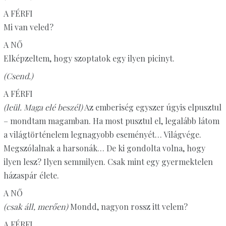
A FÉRFI
Mi van veled?
A NŐ
Elképzeltem, hogy szoptatok egy ilyen picinyt.
(Csend.)
A FÉRFI
(leül. Maga elé beszél)
Az emberiség egyszer úgyis elpusztul
– mondtam magamban. Ha most pusztul el, legalább látom
a világtörténelem legnagyobb eseményét… Világvége.
Megszólalnak a harsonák… De ki gondolta volna, hogy
ilyen lesz? Ilyen semmilyen. Csak mint egy gyermektelen
házaspár élete.
A NŐ
(csak áll, merően)
Mondd, nagyon rossz itt velem?
A FÉRFI