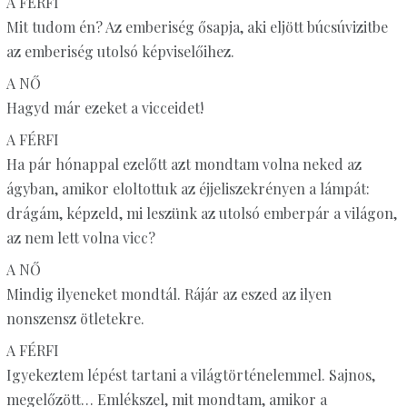
A FÉRFI
Mit tudom én? Az emberiség ősapja, aki eljött búcsúvizitbe
az emberiség utolsó képviselőihez.
A NŐ
Hagyd már ezeket a vicceidet!
A FÉRFI
Ha pár hónappal ezelőtt azt mondtam volna neked az
ágyban, amikor eloltottuk az éjjeliszekrényen a lámpát:
drágám, képzeld, mi leszünk az utolsó emberpár a világon,
az nem lett volna vicc?
A NŐ
Mindig ilyeneket mondtál. Rájár az eszed az ilyen
nonszensz ötletekre.
A FÉRFI
Igyekeztem lépést tartani a világtörténelemmel. Sajnos,
megelőzött… Emlékszel, mit mondtam, amikor a