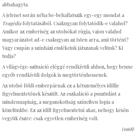
abbahagyta.
A jelenet során néha be-behallatszik egy-egy mondat a
Tragédia
folytatásából. Csakugyan folytatódik-e valahol?
Amikor az emberiség az utolsókat rúgja, vajon valahol
magyarázatot ad-e csakugyan az Isten arra, ami történt?
Vagy csupán a színházi emlékeink játszanak velünk? Ki
tudja?
A világvége-szituáció eléggé rendkívüli ahhoz, hogy benne
egyéb rendkívüli dolgok is megtörténhessenek.
Az utolsó földi emberpárnak ez a kétszemélyes idillje
figyelmeztetőnek készült. Az eszkaláció a pusztulást a
mindennapiság, a megszokottság színeiben lopja a
közelünkbe. Ez az idill figyelmeztetni akar, nehogy későn
vegyük észre: csak egyetlen emberiség volt.
(1968)