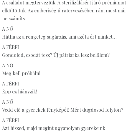
A családot megterveztük. A sterilizálásért járó prémiumot
elköltöttük. Az emberiség újratervezésében rám most már
ne számíts.
A NŐ
Hátha az a rengeteg sugárzás, ami azóta ért minket…
A FÉRFI
Gondolod, csodát tesz? Új pátriárka lesz belőlem?
A NŐ
Meg kell próbálni.
A FÉRFI
Épp ez hiányzik!
A NŐ
Vedd elő a gyerekek fényképét! Mért dugdosod folyton?
A FÉRFI
Azt hiszed, majd megint ugyanolyan gyerekeink