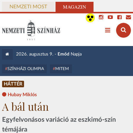
MAGAZIN
NEMZETI MOST
2026. augusztus 9. -
Emőd
Napja
SZÍNHÁZI OLIMPIA
MITEM
HÁTTÉR
Hubay Miklós
A bál után
Egyfelvonásos variáció az eszkimó-szín
témájára