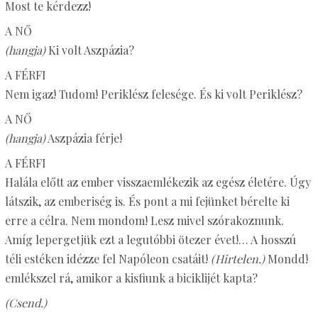
Most te kérdezz!
A NŐ
(hangja)
Ki volt Aszpázia?
A FÉRFI
Nem igaz! Tudom! Periklész felesége. És ki volt Periklész?
A NŐ
(hangja)
Aszpázia férje!
A FÉRFI
Halála előtt az ember visszaemlékezik az egész életére. Úgy
látszik, az emberiség is. És pont a mi fejünket bérelte ki
erre a célra. Nem mondom! Lesz mivel szórakoznunk.
Amíg lepergetjük ezt a legutóbbi ötezer évet!… A hosszú
téli estéken idézze fel Napóleon csatáit!
(Hirtelen.)
Mondd!
emlékszel rá, amikor a kisfiunk a biciklijét kapta?
(Csend.)