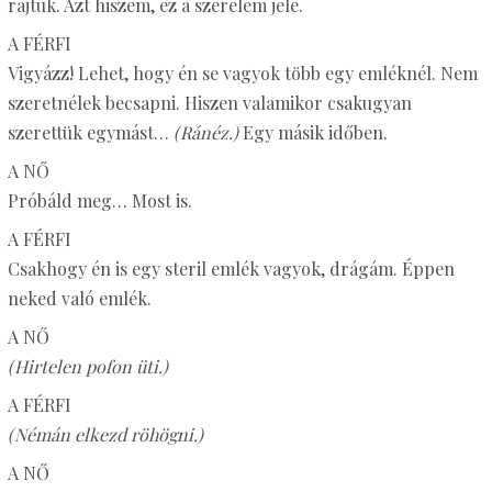
rajtuk. Azt hiszem, ez a szerelem jele.
A FÉRFI
Vigyázz! Lehet, hogy én se vagyok több egy emléknél. Nem
szeretnélek becsapni. Hiszen valamikor csakugyan
szerettük egymást…
(Ránéz.)
Egy másik időben.
A NŐ
Próbáld meg… Most is.
A FÉRFI
Csakhogy én is egy steril emlék vagyok, drágám. Éppen
neked való emlék.
A NŐ
(Hirtelen pofon üti.)
A FÉRFI
(Némán elkezd röhögni.)
A NŐ