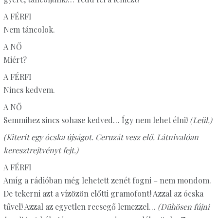
A FÉRFI
Nem táncolok.
A NŐ
Miért?
A FÉRFI
Nincs kedvem.
A NŐ
Semmihez sincs sohase kedved… Így nem lehet élni!
(Leül.)
(Kiterít egy ócska újságot. Ceruzát vesz elő. Látnivalóan
keresztrejtvényt fejt.)
A FÉRFI
Amíg a rádióban még lehetett zenét fogni – nem mondom.
De tekerni azt a vízözön előtti gramofont! Azzal az ócska
tűvel! Azzal az egyetlen recsegő lemezzel…
(Dühösen fújni