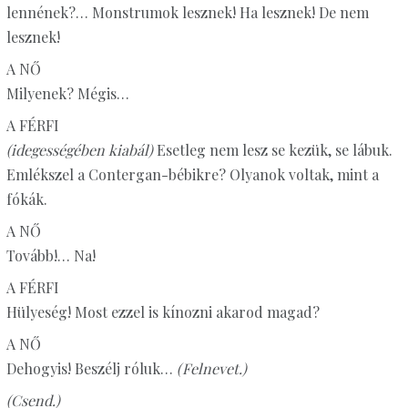
lennének?… Monstrumok lesznek! Ha lesznek! De nem
lesznek!
A NŐ
Milyenek? Mégis…
A FÉRFI
(idegességében kiabál)
Esetleg nem lesz se kezük, se lábuk.
Emlékszel a Contergan-bébikre? Olyanok voltak, mint a
fókák.
A NŐ
Tovább!… Na!
A FÉRFI
Hülyeség! Most ezzel is kínozni akarod magad?
A NŐ
Dehogyis! Beszélj róluk…
(Felnevet.)
(Csend.)