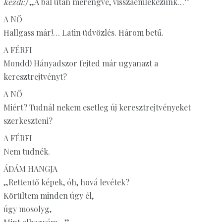
kezdi:)
„A bál után merengve, visszaemlékezünk…”
A NŐ
Hallgass már!… Latin üdvözlés. Három betű.
A FÉRFI
Mondd! Hányadszor fejted már ugyanazt a
keresztrejtvényt?
A NŐ
Miért? Tudnál nekem esetleg új keresztrejtvényeket
szerkeszteni?
A FÉRFI
Nem tudnék.
ÁDÁM HANGJA
„Rettentő képek, óh, hová levétek?
Körültem minden úgy él,
úgy mosolyg,