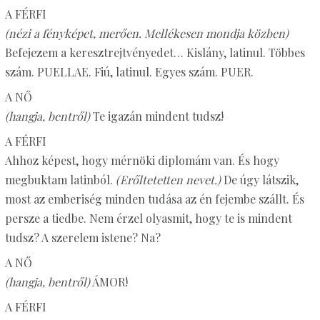
A FÉRFI
(nézi a fényképet, merően. Mellékesen mondja közben)
Befejezem a keresztrejtvényedet… Kislány, latinul. Többes
szám. PUELLAE. Fiú, latinul. Egyes szám. PUER.
A NŐ
(hangja, bentről)
Te igazán mindent tudsz!
A FÉRFI
Ahhoz képest, hogy mérnöki diplomám van. És hogy
megbuktam latinból.
(Erőltetetten nevet.)
De úgy látszik,
most az emberiség minden tudása az én fejembe szállt. És
persze a tiedbe. Nem érzel olyasmit, hogy te is mindent
tudsz? A szerelem istene? Na?
A NŐ
(hangja, bentről)
ÁMOR!
A FÉRFI