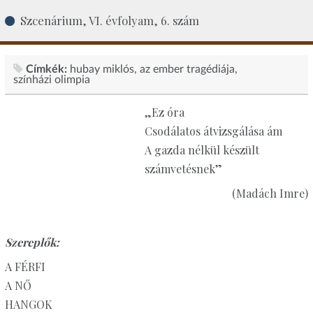
Szcenárium, VI. évfolyam, 6. szám
Címkék:
hubay miklós
az ember tragédiája
színházi olimpia
„Ez óra
Csodálatos átvizsgálása ám
A gazda nélkül készült
számvetésnek”
(Madách Imre)
Szereplők:
A FÉRFI
A NŐ
HANGOK