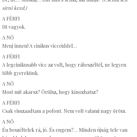
sírni kezd.)
A FÉRFI
Itt vagyok.
A NŐ
Menj innen! A cinikus vicceiddel…
A FÉRFI
A legcinikusabb vicc az volt, hogy rábeszéltél, ne legyen
több gyerekünk.
A NŐ
Most mit akarsz? Örülsz, hogy kínozhatsz?
A FÉRFI
Csak visszaadtam a pofont. Nem volt valami nagy öröm.
A NŐ
Én beszéltelek rá, jó. És engem?… Minden újság tele van