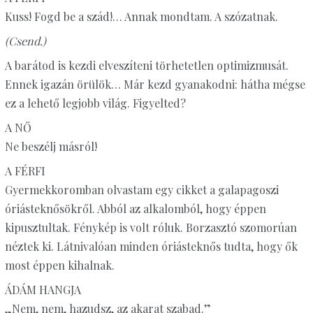
Kuss! Fogd be a szád!… Annak mondtam. A szózatnak.
(Csend.)
A barátod is kezdi elveszíteni törhetetlen optimizmusát.
Ennek igazán örülök… Már kezd gyanakodni: hátha mégse
ez a lehető legjobb világ. Figyelted?
A NŐ
Ne beszélj másról!
A FÉRFI
Gyermekkoromban olvastam egy cikket a galapagoszi
óriásteknősökről. Abból az alkalomból, hogy éppen
kipusztultak. Fénykép is volt róluk. Borzasztó szomorúan
néztek ki. Látnivalóan minden óriásteknős tudta, hogy ők
most éppen kihalnak.
ÁDÁM HANGJA
„Nem, nem, hazudsz, az akarat szabad.”