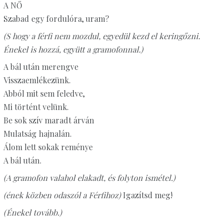
A NŐ
Szabad egy fordulóra, uram?
(S hogy a férfi nem mozdul, egyedül kezd el keringőzni.
Énekel is hozzá, együtt a gramofonnal.)
A bál után merengve
Visszaemlékezünk.
Abból mit sem feledve,
Mi történt velünk.
Be sok szív maradt árván
Mulatság hajnalán.
Álom lett sokak reménye
A bál után.
(A gramofon valahol elakadt, és folyton ismétel.)
(ének közben odaszól a Férfihoz)
Igazítsd meg!
(Énekel tovább.)