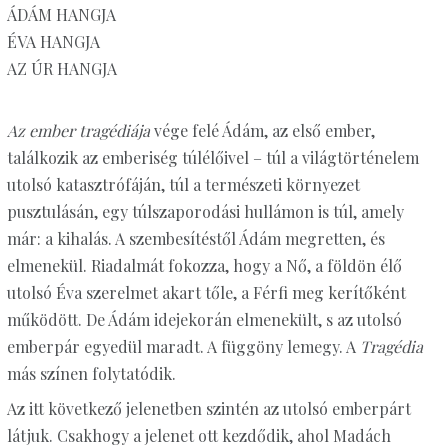
ÁDÁM HANGJA
ÉVA HANGJA
AZ ÚR HANGJA
Az ember tragédiája
vége felé Ádám, az első ember,
találkozik az emberiség túlélőivel – túl a világtörténelem
utolsó katasztrófáján, túl a természeti környezet
pusztulásán, egy túlszaporodási hullámon is túl, amely
már: a kihalás. A szembesítéstől Ádám megretten, és
elmenekül. Riadalmát fokozza, hogy a Nő, a földön élő
utolsó Éva szerelmet akart tőle, a Férfi meg kerítőként
működött. De Ádám idejekorán elmenekült, s az utolsó
emberpár egyedül maradt. A függöny lemegy. A
Tragédia
más színen folytatódik.
Az itt következő jelenetben szintén az utolsó emberpárt
látjuk. Csakhogy a jelenet ott kezdődik, ahol Madách