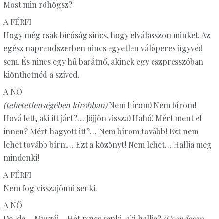
Most min röhögsz?
A FÉRFI
Hogy még csak bíróság sincs, hogy elválasszon minket. Az
egész naprendszerben nincs egyetlen válóperes ügyvéd
sem. És nincs egy hű barátnő, akinek egy eszpresszóban
kiönthetnéd a szíved.
A NŐ
(tehetetlenségében kirobban)
Nem bírom! Nem bírom!
Hová lett, aki itt járt?… Jöjjön vissza! Hahó! Mért ment el
innen? Mért hagyott itt?… Nem bírom tovább! Ezt nem
lehet tovább bírni… Ezt a közönyt! Nem lehet… Hallja meg
mindenki!
A FÉRFI
Nem fog visszajönni senki.
A NŐ
De, de… Muszáj… Hát nincs senki, aki hallja?
(Csendesen