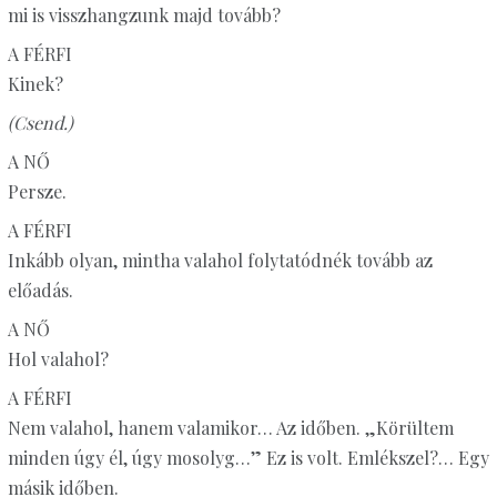
mi is visszhangzunk majd tovább?
A FÉRFI
Kinek?
(Csend.)
A NŐ
Persze.
A FÉRFI
Inkább olyan, mintha valahol folytatódnék tovább az
előadás.
A NŐ
Hol valahol?
A FÉRFI
Nem valahol, hanem valamikor… Az időben. „Körültem
minden úgy él, úgy mosolyg…” Ez is volt. Emlékszel?… Egy
másik időben.