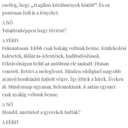
esetleg, hogy „tragikus körülmények között”. És ez
pontosan fedi is a tényeket.
A NŐ
Tulajdonképpen hogy történt?
A FÉRFI
Fokozatosan. Elébb csak bokáig voltunk benne. Közlekedési
balesetek, időjárás-jelentések, haditudósítások.
Féktávolságon belül az autóbusz elé szaladt. Ittasan
vezetett. Betört a melegfront. Minden eddiginél nagyobb
arányú bombázást hajtott végre. Így jöttek a hírek. Éveken
át. Mindennap ugyanaz. Beleszoktunk. S aztán egyszer
csak nyakig voltunk benne.
A NŐ
Mondd, szerinted a gyerekek tudták?
A FÉRFI