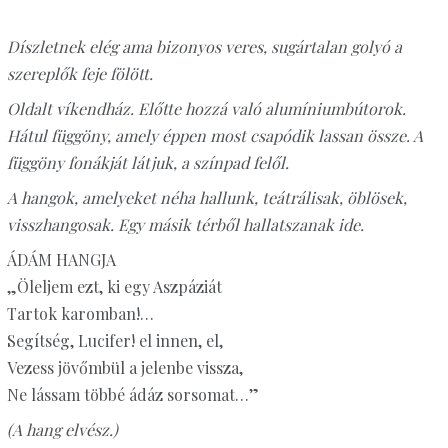
Díszletnek elég ama bizonyos veres, sugártalan golyó a
szereplők feje fölött.
Oldalt víkendház. Előtte hozzá való alumíniumbútorok.
Hátul függöny, amely éppen most csapódik lassan össze. A
függöny fonákját látjuk, a színpad felől.
A hangok, amelyeket néha hallunk, teátrálisak, öblösek,
visszhangosak. Egy másik térből hallatszanak ide.
ÁDÁM HANGJA
„Öleljem ezt, ki egy Aszpáziát
Tartok karomban!…
Segítség, Lucifer! el innen, el,
Vezess jövőmbül a jelenbe vissza,
Ne lássam többé ádáz sorsomat…”
(A hang elvész.)