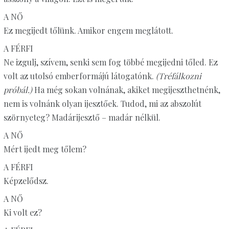
A NŐ
Ez megijedt tőlünk. Amikor engem meglátott.
A FÉRFI
Ne izgulj, szívem, senki sem fog többé megijedni tőled. Ez
volt az utolsó emberformájú látogatónk.
(Tréfálkozni
próbál.)
Ha még sokan volnának, akiket megijeszthetnénk,
nem is volnánk olyan ijesztőek. Tudod, mi az abszolút
szörnyeteg? Madárijesztő – madár nélkül.
A NŐ
Mért ijedt meg tőlem?
A FÉRFI
Képzelődsz.
A NŐ
Ki volt ez?