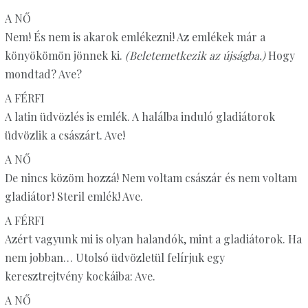
A NŐ
Nem! És nem is akarok emlékezni! Az emlékek már a
könyökömön jönnek ki.
(Beletemetkezik az újságba.)
Hogy
mondtad? Ave?
A FÉRFI
A latin üdvözlés is emlék. A halálba induló gladiátorok
üdvözlik a császárt. Ave!
A NŐ
De nincs közöm hozzá! Nem voltam császár és nem voltam
gladiátor! Steril emlék! Ave.
A FÉRFI
Azért vagyunk mi is olyan halandók, mint a gladiátorok. Ha
nem jobban… Utolsó üdvözletül felírjuk egy
keresztrejtvény kockáiba: Ave.
A NŐ