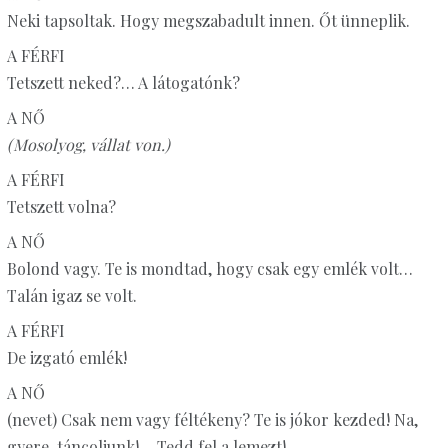
Neki tapsoltak. Hogy megszabadult innen. Őt ünneplik.
A FÉRFI
Tetszett neked?… A látogatónk?
A NŐ
(Mosolyog, vállat von.)
A FÉRFI
Tetszett volna?
A NŐ
Bolond vagy. Te is mondtad, hogy csak egy emlék volt…
Talán igaz se volt.
A FÉRFI
De izgató emlék!
A NŐ
(nevet) Csak nem vagy féltékeny? Te is jókor kezded! Na,
gyere, táncoljunk!… Tedd fel a lemezt!