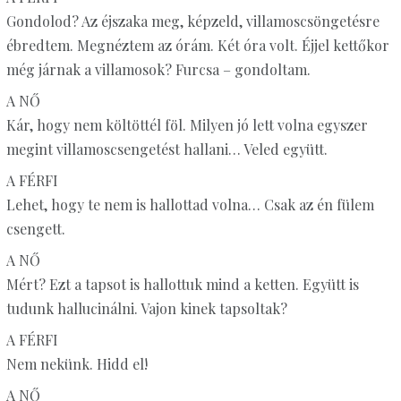
Gondolod? Az éjszaka meg, képzeld, villamoscsöngetésre
ébredtem. Megnéztem az órám. Két óra volt. Éjjel kettőkor
még járnak a villamosok? Furcsa – gondoltam.
A NŐ
Kár, hogy nem költöttél föl. Milyen jó lett volna egyszer
megint villamoscsengetést hallani… Veled együtt.
A FÉRFI
Lehet, hogy te nem is hallottad volna… Csak az én fülem
csengett.
A NŐ
Mért? Ezt a tapsot is hallottuk mind a ketten. Együtt is
tudunk hallucinálni. Vajon kinek tapsoltak?
A FÉRFI
Nem nekünk. Hidd el!
A NŐ