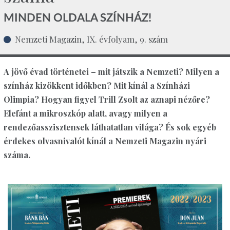
MINDEN OLDALA SZÍNHÁZ!
Nemzeti Magazin, IX. évfolyam, 9. szám
A jövő évad történetei – mit játszik a Nemzeti? Milyen a
színház kizökkent időkben? Mit kínál a Színházi
Olimpia? Hogyan figyel Trill Zsolt az aznapi nézőre?
Elefánt a mikroszkóp alatt, avagy milyen a
rendezőasszisztensek láthatatlan világa? És sok egyéb
érdekes olvasnivalót kínál a Nemzeti Magazin nyári
száma.