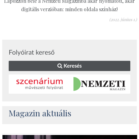
Lapozzon bele a Nemzeti Magazinba akár nyomatott, akár
digitális verzióban: minden oldala színház!
(2022. június 1.)
Folyóirat kereső
Keresés
Magazin aktuális