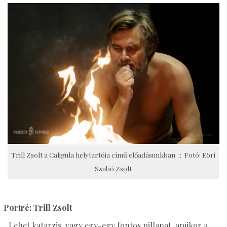
Trill Zsolt a Caligula helytartója című előadásunkban :: Fotó: Eöri
Szabó Zsolt
Portré: Trill Zsolt
„Lehet katarzis, vagy egy-egy fontos pillanat, amikor a