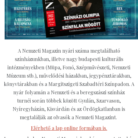
A Nemzeti Magazin nyári száma megtalálható
színházunkban, illetve nagy budapesti kulturális
intézményekben (Müpa, Fonó, Szépművészeti, Nemzeti
Múzeum stb.), művelődési házakban, jegypénztárakban,
könyvtárakban és a Margitszigeti Szabadtéri Színpadon. A
nyár folyamán a Nemzeti és a beregszászi színház
turnéi során többek között Gyulán, Szarvason,
Nyíregyházán, Kisvárdán és az Ördögkatlanban is
megtalálják az olvasók a Nemzeti Magazint.
Elérhető a lap online formában is.