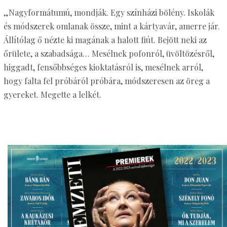
„Nagyformátumú, mondják. Egy színházi bölény. Iskolák
és módszerek omlanak össze, mint a kártyavár, amerre jár.
Állítólag ő nézte ki magának a halott fiút. Bejött neki az
őrülete, a szabadsága… Mesélnek pofonról, üvöltözésről,
higgadt, fensőbbséges kioktatásról is, mesélnek arról,
hogy falta fel próbáról próbára, módszeresen az öreg a
gyereket. Megette a lelkét.