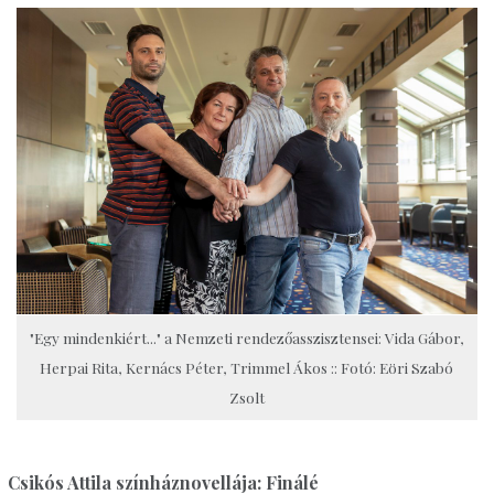
"Egy mindenkiért..." a Nemzeti rendezőasszisztensei: Vida Gábor,
Herpai Rita, Kernács Péter, Trimmel Ákos :: Fotó: Eöri Szabó
Zsolt
Csikós Attila színháznovellája: Finálé