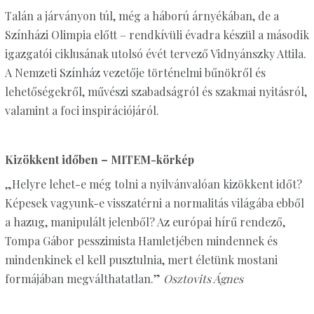
Talán a járványon túl, még a háború árnyékában, de a
Színházi Olimpia előtt – rendkívüli évadra készül a második
igazgatói ciklusának utolsó évét tervező Vidnyánszky Attila.
A Nemzeti Színház vezetője történelmi bűnökről és
lehetőségekről, művészi szabadságról és szakmai nyitásról,
valamint a foci inspirációjáról.
Kizökkent időben – MITEM-körkép
„Helyre lehet-e még tolni a nyilvánvalóan kizökkent időt?
Képesek vagyunk-e visszatérni a normalitás világába ebből
a hazug, manipulált jelenből? Az európai hírű rendező,
Tompa Gábor pesszimista Hamletjében mindennek és
mindenkinek el kell pusztulnia, mert életünk mostani
formájában megválthatatlan.”
Osztovits Ágnes