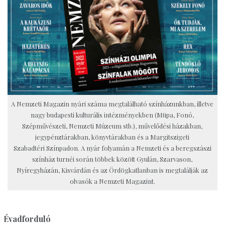
A Nemzeti Magazin nyári száma megtalálható színházunkban, illetve
nagy budapesti kulturális intézményekben (Müpa, Fonó,
Szépművészeti, Nemzeti Múzeum stb.), művelődési házakban,
jegypénztárakban, könyvtárakban és a Margitszigeti
Szabadtéri Színpadon. A nyár folyamán a Nemzeti és a beregszászi
színház turnéi során többek között Gyulán, Szarvason,
Nyíregyházán, Kisvárdán és az Ördögkatlanban is megtalálják az
olvasók a Nemzeti Magazint.
Évadforduló