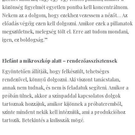
közönség figyelmét egyetlen pontba kell koncentrálnom.
Nekem az a dolgom, hogy ezekhez vezessem a nézőt… Az
előadás végéig ezen kell dolgozni. Amikor ezek a pillanatok
megszületnek, melegség tölt el. Erre azt tudom mondani,
igen, ez boldogság.”
Elefánt a mikroszkóp alatt – rendezőasszisztensek
Egyöntetűen állítják, hogy felkészült, tehetséges
rendezővel, könnyű dolgozni. Aki viszont tanácstalan,
annak nem tudnak, és nem is feladatuk segíteni. Amikor a
próbán ülnek, akkor a színpaddal kapcsolatos dolgok
tartoznak hozzájuk, amikor kijönnek a próbateremből,
szinte mindent nekik kell intézniük, ami a produkcióhoz
tartozik. Betekintés a kulisszák mögé.