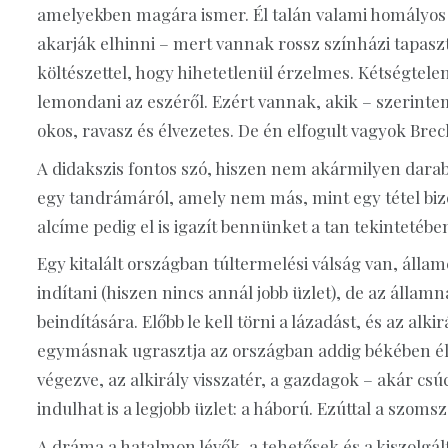
amelyekben magára ismer. Él talán valami homályos 
akarják elhinni – mert vannak rossz színházi tapasz
költészettel, hogy hihetetlenül érzelmes. Kétségtelen
lemondani az eszéről. Ezért vannak, akik – szerinte
okos, ravasz és élvezetes. De én elfogult vagyok Brec
A didakszis fontos szó, hiszen nem akármilyen dara
egy tandrámáról, amely nem más, mint egy tétel biz
alcíme pedig el is igazít bennünket a tan tekintetébe
Egy kitalált országban túltermelési válság van, álla
indítani (hiszen nincs annál jobb üzlet), de az álla
beindítására. Előbb le kell törni a lázadást, és az alk
egymásnak ugrasztja az országban addig békében él
végezve, az alkirály visszatér, a gazdagok – akár csú
indulhat is a legjobb üzlet: a háború. Ezúttal a szoms
A dráma a hatalmon lévők, a tehetősek és a kiszolgál