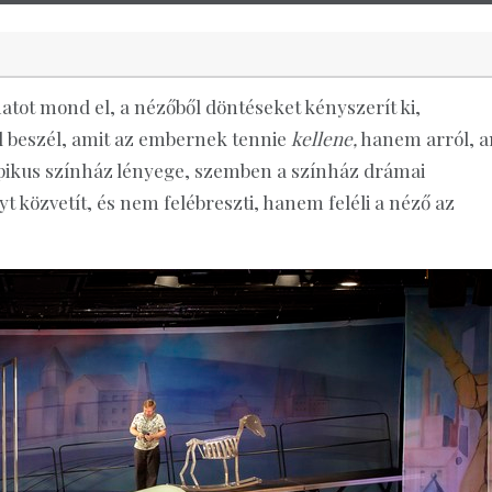
matot mond el, a nézőből döntéseket kényszerít ki,
ól beszél, amit az embernek tennie
kellene,
hanem arról, a
epikus színház lényege, szemben a színház drámai
t közvetít, és nem felébreszti, hanem feléli a néző az