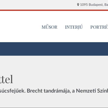
1095 Budapest, Baj
MŰSOR
INTERJÚ
PORTRÉ
tel
csúcsfejűek. Brecht tandrámája, a Nemzeti Szín