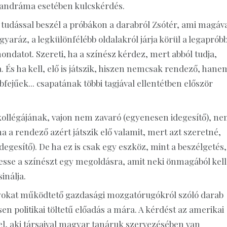
 tandráma esetében kulcskérdés.
y tudással beszél a próbákon a darabról Zsótér, ami magáv
gyaráz, a legkülönfélébb oldalakról járja körül a legaprób
mondatot. Szereti, ha a színész kérdez, mert abból tudja,
ja. És ha kell, elő is játszik, hiszen nemcsak rendező, hane
bfejűek... csapatának többi tagjával ellentétben először
a kollégájának, vajon nem zavaró (egyenesen idegesítő), ne
a a rendező azért játszik elő valamit, mert azt szeretné,
degesítő). De ha ez is csak egy eszköz, mint a beszélgetés,
ezesse a színészt egy megoldásra, amit neki önmagából kell
inálja.
nyokat működtető gazdasági mozgatórugókról szóló darab
sen politikai töltetű előadás a mára. A kérdést az amerikai
fel, aki társaival magyar tanáruk szervezésében van