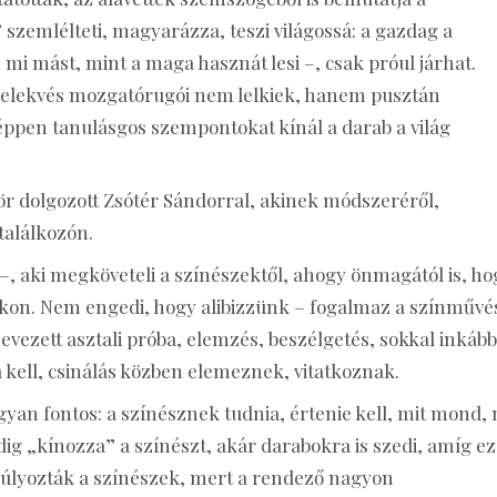
 szemlélteti, magyarázza, teszi világossá: a gazdag a
 mi mást, mint a maga hasznát lesi –, csak próul járhat.
cselekvés mozgatórugói nem lelkiek, hanem pusztán
ppen tanulásgos szempontokat kínál a darab a világ
r dolgozott Zsótér Sándorral, akinek módszeréről,
találkozón.
 aki megköveteli a színészektől, ahogy önmagától is, ho
bákon. Nem engedi, hogy alibizzünk – fogalmaz a színművé
evezett asztali próba, elemzés, beszélgetés, sokkal inkább
a kell, csinálás közben elemeznek, vitatkoznak.
yan fontos: a színésznek tudnia, értenie kell, mit mond, 
ig „kínozza” a színészt, akár darabokra is szedi, amíg ez
gsúlyozták a színészek, mert a rendező nagyon