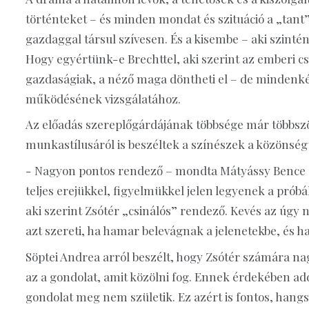
történteket – és minden mondat és szituáció a „tant”
gazdaggal társul szívesen. És a kisembe – aki szintén
Hogy egyértünk-e Brechttel, aki szerint az emberi 
gazdaságiak, a néző maga döntheti el – de mindenké
működésének vizsgálatához.
Az előadás szereplőgárdájának többsége már többszö
munkastílusáról is beszéltek a színészek a közönség
- Nagyon pontos rendező – mondta Mátyássy Bence –,
teljes erejükkel, figyelmükkel jelen legyenek a pró
aki szerint Zsótér „csinálós” rendező. Kevés az úgy n
azt szereti, ha hamar belevágnak a jelenetekbe, és h
Söptei Andrea arról beszélt, hogy Zsótér számára nag
az a gondolat, amit közölni fog. Ennek érdekében add
gondolat meg nem születik. Ez azért is fontos, han