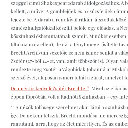
szeggel című Shakespearedarab átdolgozásához. A 
kellett, a művet A gömbfejűek és a csúcsfejűek címme
fejezte be. A darab a rendkívül ritkán játszottak köz
színészhallgatókkal készült belőle egy előadás, a Ne
kőszínházi ősbemutatónak számít. Mindkét esetben Z
tiltakozna ez ellen), de ezt a tényt megerősítette ta
Brecht Archívum vezetője is: nem ismer senkit a vil
Zsótér (27-ből 14-et, van, amit többször is). Olyan val
rendezte meg Zsótér a Vágóhidak Johannáját Miskolc
szerzőjével, alaposan ismeri tehát a zárat, amelyet fel
De miért is kedveli Zsótér Brechtet?
Mivel az előadás 
éppen főpróbája volt a Radnóti Színházban – egy inte
"- A nézők többsége szerelmet akar látni a színházba
így. De nekem tetszik, Brecht mondása: ne mereszt
rámutatni, arra, hogy az élet miért ilyen. És az em