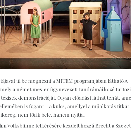
istájával ül be megnézni a MITEM programjában látható A
amely a német mester úgynevezett tandrámái közé tartozi
tézisek demonstrációját. Olyan előadást láthat tehát, ame
emében is fogant – a kulcs, amellyel a műalkotás titkát
csikorog, nem törik bele, hanem nyitja.
rlini Volksbühne felkérésére kezdett hozzá Brecht a Szeget