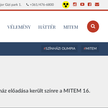
or Gizi park 1.
+361/476-6800
VÉLEMÉNY
HÁTTÉR
MITEM
SZÍNHÁZI OLIMPIA
MITEM
ház előadása került színre a MITEM 16.