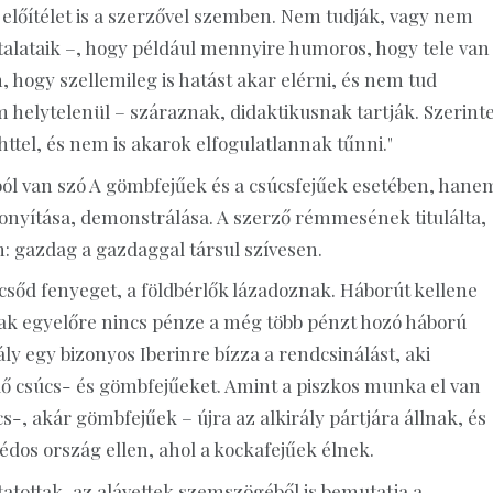
előítélet is a szerzővel szemben. Nem tudják, vagy nem
talataik –, hogy például mennyire humoros, hogy tele van
, hogy szellemileg is hatást akar elérni, és nem tud
m helytelenül – száraznak, didaktikusnak tartják. Szerin
httel, és nem is akarok elfogulatlannak tűnni."
ból van szó A gömbfejűek és a csúcsfejűek esetében, hane
onyítása, demonstrálása. A szerző rémmesének titulálta,
n: gazdag a gazdaggal társul szívesen.
mcsőd fenyeget, a földbérlők lázadoznak. Háborút kellene
mnak egyelőre nincs pénze a még több pénzt hozó háború
irály egy bizonyos Iberinre bízza a rendcsinálást, aki
ő csúcs- és gömbfejűeket. Amint a piszkos munka el van
cs-, akár gömbfejűek – újra az alkirály pártjára állnak, és
zédos ország ellen, ahol a kockafejűek élnek.
tatottak, az alávettek szemszögéből is bemutatja a