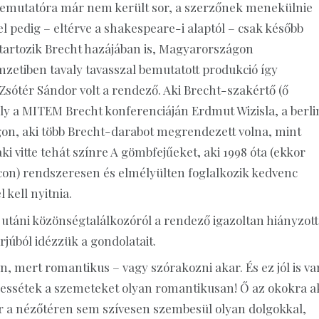
bemutatóra már nem került sor, a szerzőnek menekülnie
l pedig – eltérve a shakespeare-i alaptól – csak később
é tartozik Brecht hazájában is, Magyarországon
mzetiben tavaly tavasszal bemutatott produkció így
sótér Sándor volt a rendező. Aki Brecht-szakértő (ő
valy a MITEM Brecht konferenciáján Erdmut Wizisla, a berli
ágon, aki több Brecht-darabot megrendezett volna, mint
aki vitte tehát színre A gömbfejűeket, aki 1998 óta (ekkor
on) rendszeresen és elmélyülten foglalkozik kedvenc
 kell nyitnia.
utáni közönségtalálkozóról a rendező igazoltan hiányzott
rjúból idézzük a gondolatait.
n, mert romantikus – vagy szórakozni akar. És ez jól is va
gessétek a szemeteket olyan romantikusan! Ő az okokra a
ber a nézőtéren sem szívesen szembesül olyan dolgokkal,