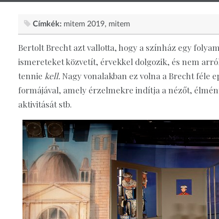
Címkék:
mitem 2019
mitem
Bertolt Brecht azt vallotta, hogy a színház egy folya
ismereteket közvetít, érvekkel dolgozik, és nem arr
tennie
kell.
Nagy vonalakban ez volna a Brecht féle 
formájával, amely érzelmekre indítja a nézőt, élmény
aktivitását stb.