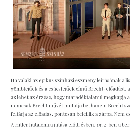
Ha valaki az epikus színházi eszmény leírásának a l
gömbfejűek és a csúcsfejűek című Brecht-előadást, 
az lehet az érzése, hogy maradéktalanul megkapja a 
nemcsak Brecht művét mutatja be, hanem Brecht szell
feltárja az előadás, pontosan beleillik a zárba. Nem 
A Hitler hatalomra jutása előtti évben, 1932-ben a be