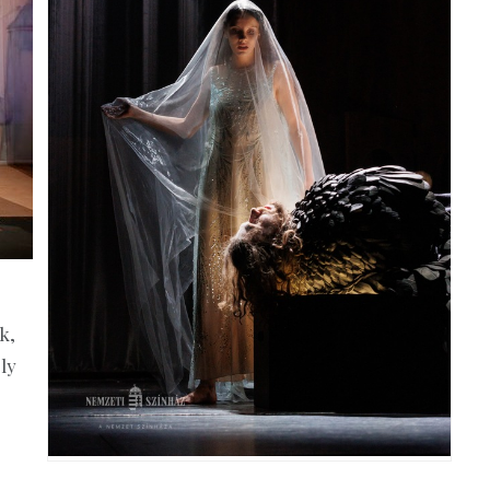
k,
ly