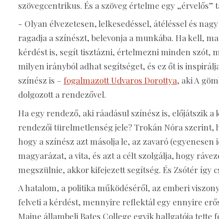
szövegcentrikus. És a szöveg értelme egy „érvelős”
- Olyan élvezetesen, lelkesedéssel, átéléssel és nag
ragadja a színészt, belevonja a munkába. Ha kell, ma
kérdést is, segít tisztázni, értelmezni minden szót, 
milyen irányból adhat segítséget, és ez őt is inspirál
színész is –
fogalmazott Udvaros Dorottya
, aki A göm
dolgozott a rendezővel.
Ha egy rendező, aki ráadásul színész is, előjátszik 
rendezői türelmetlenség jele? Trokán Nóra szerint, h
hogy a színész azt másolja le, az zavaró (egyenesen i
magyarázat, a vita, és azt a célt szolgálja, hogy ráv
megszülnie, akkor kifejezett segítség. És Zsótér így cs
A hatalom, a politika működéséről, az emberi viszo
felveti a kérdést, mennyire reflektál egy ennyire erő
Maine állambeli Bates College egyik hallgatója tette 