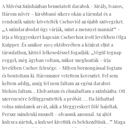
A Művész Színházban bemutatott darabok – Sirály, Ivanov,
Három nővér – kirobbanó sikere okán a társulat és a
rendezők szinte követelték Csehovtól az újabb szövegeket.
„A színdarabodat úgy várják, mint a mennyei mannát” –
írja a Meggyeskert kapcsán Csehovhoz írott levelében Olga
Knipper. És amikor 1903 októberében a kézirat eljut a
társulathoz, kitörő lelkesedéssel fogadják: „Végül tegnap
reggel, még ágyban voltam, mikor meghozták – írja
levelében Csehov felesége. – Milyen borzongással fogtam
és bontottam ki. Háromszor vetettem keresztet. Fel sem
keltem addig, amíg fel nem faltam az egész darabot.
Mohón faltam… Elolvastam és elszaladtam a színházba. Ott
szerencsére felfüggesztették a próbát. … Ha láthattad
volna mindazok arcát, akik a Meggyeskert fölé hajoltak.
Persze mindenki unszolt – olvassuk azonnal. Az ajtót
kulcsra zártuk, a kulcsot kivettük és belekezdtünk…” Maga