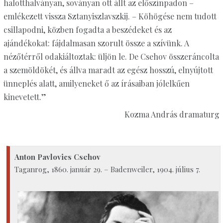
halotthalványan, soványan ott állt az előszínpadon –
emlékezett vissza Sztanyiszlavszkij. – Köhögése nem tudott
csillapodni, közben fogadta a beszédeket és az
ajándékokat: fájdalmasan szorult össze a szívünk. A
nézőtérről odakiáltoztak: üljön le. De Csehov összeráncolta
a szemöldökét, és állva maradt az egész hosszú, elnyújtott
ünneplés alatt, amilyeneket ő az írásaiban jólelkűen
kinevetett.”
Kozma András dramaturg
Anton Pavlovics Csehov
Taganrog, 1860. január 29. – Badenweiler, 1904. július 7.