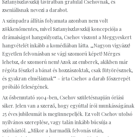
Sztanyiszlavszkij táviratban gratulál Csehovnak, és
zseniálisnak nevezi a darabot.
A színpadra állítás folyamata azonban nem volt
zökkenőmentes, mivel Sztanyiszlavszkij koncepciója a
drámaiságot hangsúlyozta, Csehov viszont a Meggyeskert
hangvételét inkább a komédiában látta. „Nagyon vigyázz!
Egyetlen felvonásban se vágj szomorú képet! Mérges
lehetsz, de szomorú nem! Azok az emberek, akikben már
régóta fészkel a bánat és hozzászoktak, csak fütyörésznek,
és gyakran elméláznak” – írta Csehov a darab főszerepét
próbáló feleségének.
Az ősbemutató 1904-ben, Csehov születésnapján óriási
siker. Jelen van a szerző, hogy egyúttal írói munkásságának
25 éves jubileumát is megünnepeljék. Ez volt Csehov utolsó
nyilvános szereplése, vagy talán inkább búcsúja a
színháztól. „Mikor a harmadik felvonás után,