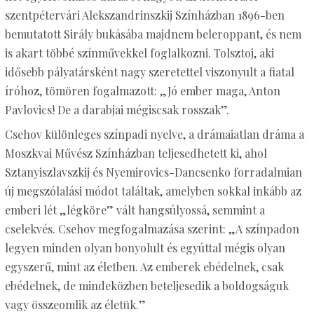
szentpétervári Alekszandrinszkij Színházban 1896-ben
bemutatott Sirály bukásába majdnem beleroppant, és nem
is akart többé színművekkel ­foglalkozni. Tolsztoj, aki
idősebb pályatársként nagy szeretettel viszonyult a fiatal
íróhoz, tömören fogalmazott: „Jó ember maga, Anton
Pavlovics! De a darabjai mégiscsak rosszak”.
Csehov különleges színpadi nyelve, a drámaiatlan dráma a
Moszkvai Művész Színházban teljesedhetett ki, ahol
Sztanyiszlavszkij és Nyemirovics-Dancsenko forradalmian
új megszólalási módot találtak, amelyben sokkal inkább az
emberi lét „légköre” vált hangsúlyossá, semmint a
cselekvés. Csehov megfogalmazása szerint: „A színpadon
legyen minden olyan bonyolult és egyúttal mégis olyan
egyszerű, mint az életben. Az emberek ebédelnek, csak
ebédelnek, de mindeközben beteljesedik a boldogságuk
vagy összeomlik az életük.”