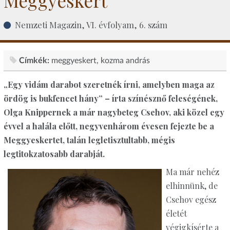
Meggyeskert
Nemzeti Magazin, VI. évfolyam, 6. szám
Címkék:
meggyeskert
kozma andrás
„Egy vidám darabot szeretnék írni, amelyben maga az
ördög is bukfencet hány” – írta színésznő feleségének,
Olga Knippernek a már nagybeteg Csehov, aki közel egy
évvel a halála előtt, negyvenhárom évesen fejezte be a
Meggyeskertet, talán legletisztultabb, mégis
legtitokzatosabb ­darabját.
Ma már nehéz
elhinnünk, de
Csehov egész
életét
végigkísérte a