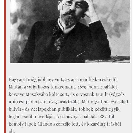
Nagyapja még jobbágy volt, az apja már kiskereskedő.
Miután a vállalkozás tönkrement, 1879-ben a családot
követve Moszkvába költözött, és orvosnak tanult (végzés
után csupán másfél évig praktizált). Már egyetemi évei alatt
bulvár- és vicclapokban publikált, többek között egyik
leghíresebb novelláját, A csinovnyik halálát. 1882-től
komoly lapok állandó szerzője lett, és kizárólag írásból
élt.