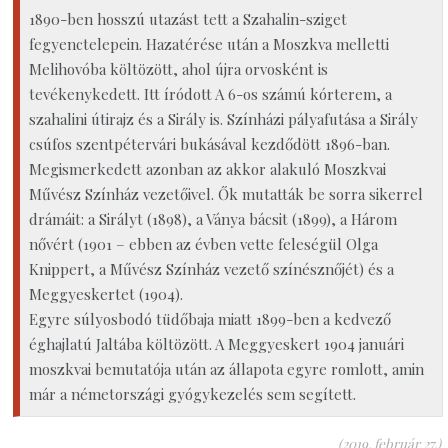
1890-ben hosszú utazást tett a Szahalin-sziget
fegyenctelepein. Hazatérése után a Moszkva melletti
Melihovóba költözött, ahol újra orvosként is
tevékenykedett. Itt íródott A 6-os számú kórterem, a
szahalini útirajz és a Sirály is. Színházi pályafutása a Sirály
csúfos szentpétervári bukásával kezdődött 1896-ban.
Megismerkedett azonban az akkor alakuló Moszkvai
Művész Színház vezetőivel. Ők mutatták be sorra sikerrel
drámáit: a Sirályt (1898), a Ványa bácsit (1899), a Három
nővért (1901 – ebben az évben vette feleségül Olga
Knippert, a Művész Színház vezető színésznőjét) és a
Meggyeskertet (1904).
Egyre súlyosbodó tüdőbaja miatt 1899-ben a kedvező
éghajlatú Jaltába költözött. A Meggyeskert 1904 januári
moszkvai bemutatója után az állapota egyre romlott, amin
már a németországi gyógykezelés sem segített.
(2019. február 27.)