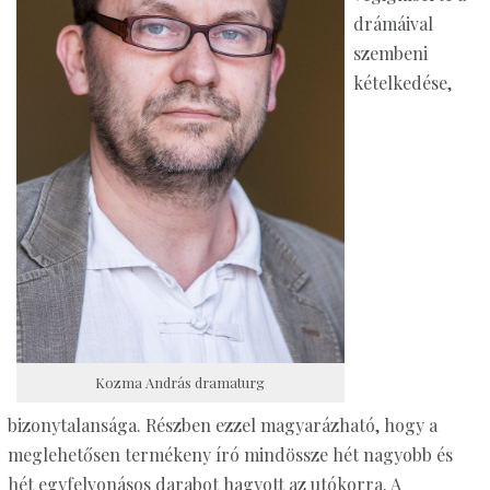
drámáival
szembeni
kételkedése,
Kozma András dramaturg
bizonytalansága. Részben ezzel magyarázható, hogy a
meglehetősen termékeny író mindössze hét nagyobb és
hét egyfelvonásos darabot hagyott az utókorra. A