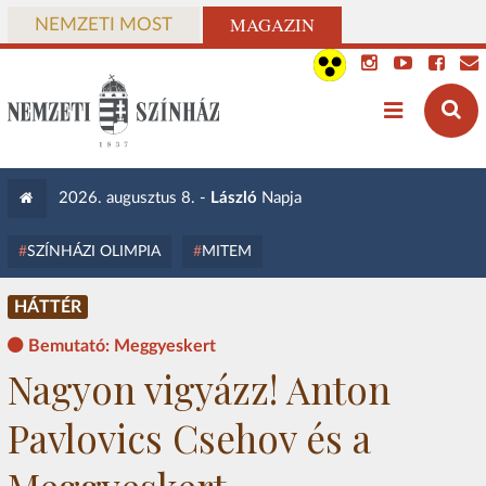
MAGAZIN
NEMZETI MOST
2026. augusztus 8. -
László
Napja
SZÍNHÁZI OLIMPIA
MITEM
HÁTTÉR
Bemutató: Meggyeskert
Nagyon vigyázz! Anton
Pavlovics Csehov és a