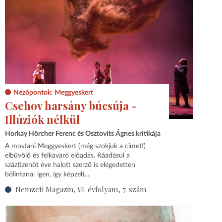
Nézőpontok: Meggyeskert
Csehov harsány búcsúja -
Illúziók nélkül
Horkay Hörcher Ferenc és Osztovits Ágnes kritikája
A mostani Meggyeskert (még szokjuk a címet!)
elbűvölő és felkavaró előadás. Ráadásul a
száztizenöt éve halott szerző is elégedetten
bólintana: igen, így képzelt...
Nemzeti Magazin, VI. évfolyam, 7. szám