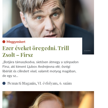
Meggyeskert
Ezer éveket öregedni. Trill
Zsolt – Firsz
„Botjára támaszkodva, sietősen átmegy a színpadon
Firsz, aki kiment Ljubov Andrejevna elé; ősrégi
libériát és cilindert visel, valamit motyog magában,
de egy sz...
Nemzeti Magazin, VI. évfolyam, 6. szám