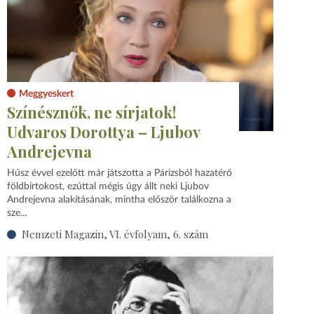
Meggyeskert
Színésznők, ne sírjatok!
Udvaros Dorottya – Ljubov
Andrejevna
Húsz évvel ezelőtt már játszotta a Párizsból hazatérő
földbirtokost, ezúttal mégis úgy állt neki Ljubov
Andrejevna alakításának, mintha először találkozna a
sze...
Nemzeti Magazin, VI. évfolyam, 6. szám