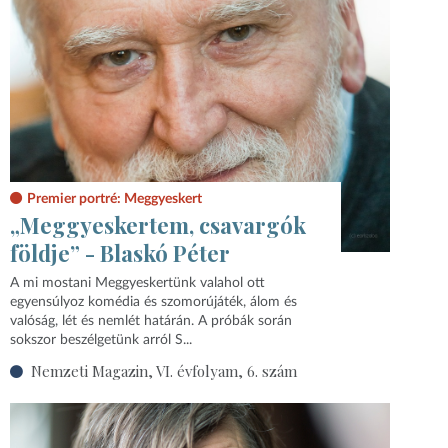
Premier portré: Meggyeskert
„Meggyeskertem, csavargók
földje” - Blaskó Péter
A mi mostani Meggyeskertünk valahol ott
egyensúlyoz komédia és szomorújáték, álom és
valóság, lét és nemlét határán. A próbák során
sokszor beszélgetünk arról S...
Nemzeti Magazin, VI. évfolyam, 6. szám