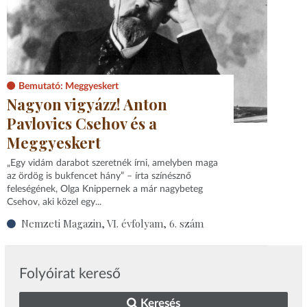
Bemutató: Meggyeskert
Nagyon vigyázz! Anton
Pavlovics Csehov és a
Meggyeskert
„Egy vidám darabot szeretnék írni, amelyben maga
az ördög is bukfencet hány” – írta színésznő
feleségének, Olga Knippernek a már nagybeteg
Csehov, aki közel egy...
Nemzeti Magazin, VI. évfolyam, 6. szám
Folyóirat kereső
Keresés