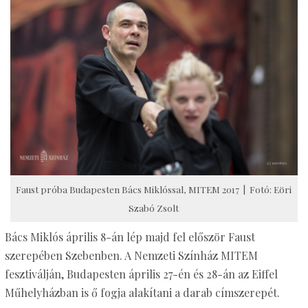
Faust próba Budapesten Bács Miklóssal, MITEM 2017 | Fotó: Eöri
Szabó Zsolt
Bács Miklós április 8-án lép majd fel először Faust
szerepében Szebenben. A Nemzeti Színház MITEM
fesztiválján, Budapesten április 27-én és 28-án az Eiffel
Műhelyházban is ő fogja alakítani a darab címszerepét.