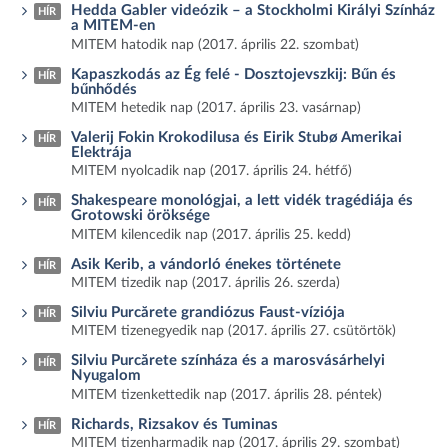
Hedda Gabler videózik – a Stockholmi Királyi Színház
HÍR
a MITEM-en
MITEM hatodik nap (2017. április 22. szombat)
Kapaszkodás az Ég felé - Dosztojevszkij: Bűn és
HÍR
bűnhődés
MITEM hetedik nap (2017. április 23. vasárnap)
Valerij Fokin Krokodilusa és Eirik Stubø Amerikai
HÍR
Elektrája
MITEM nyolcadik nap (2017. április 24. hétfő)
Shakespeare monológjai, a lett vidék tragédiája és
HÍR
Grotowski öröksége
MITEM kilencedik nap (2017. április 25. kedd)
Asik Kerib, a vándorló énekes története
HÍR
MITEM tizedik nap (2017. április 26. szerda)
Silviu Purcărete grandiózus Faust-víziója
HÍR
MITEM tizenegyedik nap (2017. április 27. csütörtök)
Silviu Purcărete színháza és a marosvásárhelyi
HÍR
Nyugalom
MITEM tizenkettedik nap (2017. április 28. péntek)
Richards, Rizsakov és Tuminas
HÍR
MITEM tizenharmadik nap (2017. április 29. szombat)