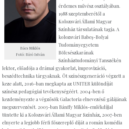
érdemes művész osztályában.
1988 szeptemberétől a
Kolozsvári Állami Magyar
Színház társulatának tagja. A
kolozsvári Babeş-Bolyai
Tudományegyetem
Bács Miklós
Bölcsészkarának
Fotó: Bíró István
Színháztudományi Tanszékén
lektor, előadója a drámai gyakorlat, improvizáció,
beszédtechnika tárgyaknak. Öt színészgeneráció végzett a
keze alatt, 2016-ban megkapta az UNITER különdíját
színész pedagógiai tevékenységéért. 2004-ben ő
kezdeményezte a végzősök Galactoria elnevezésű gálájának
megszervezését. 2003-ban Bánffy Miklós-emlékdíjjal
tüntette ki a Kolozsvári Állami Magyar Színház, 2007-ben
elnyerte a legjobb férfi főszereplő díját a román komédia