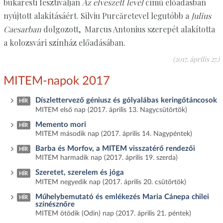
bukaresti fesztiválján
Az elveszett levél
című előadásban
nyújtott alakításáért. Silviu Purcăretevel legutóbb a
Julius
Caesarban
dolgozott, Marcus Antonius szerepét alakította
a kolozsvári színház előadásában.
(2017. április 27.)
MITEM-napok 2017
Díszlettervező géniusz és gólyalábas keringőtáncosok
HÍR
MITEM első nap (2017. április 13. Nagycsütörtök)
Memento mori
HÍR
MITEM második nap (2017. április 14. Nagypéntek)
Barba és Morfov, a MITEM visszatérő rendezői
HÍR
MITEM harmadik nap (2017. április 19. szerda)
Szeretet, szerelem és jóga
HÍR
MITEM negyedik nap (2017. április 20. csütörtök)
Műhelybemutató és emlékezés Maria Cánepa chilei
HÍR
színésznőre
MITEM ötödik (Odin) nap (2017. április 21. péntek)