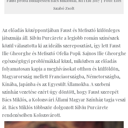
Faust próba Budapesten Bács Miklóssal, MITEM 2017 | Fotó: Eöri
Szabó Zsolt
Az előadás középpontjában Faust és Mefisztó különleges
játszmája áll. Silviu Purcărete a legjobb román színészek
közül választotta ki az ideális szereposztást, így lett Faust
Ilie Gheorghe és Mefisztó Ofelia Popii. Sajnos Ilie Gheorghe
egészségügyi problémákkal küzd, miközben az előadás
folyamatosan kapja a meghívásokat otthon és külföldön,
Magyarország mellett Franciaországba, Németországba,
Kínába, Japánba és az Egyesült Államokba. A szebeni
színház vezetése ezért úgy döntött, hogy Faust szerepét
Bács Miklós, a Kolozsvári Állami Magyar Színház tagja veszi
át. Bács Miklós többször dolgozott Silviu Purcărete
rendezéseiben Kolozsvárott.