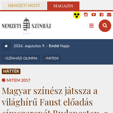
MAGAZIN
NEMZETI MOST
2026. augusztus 9. -
Emőd
Napja
SZÍNHÁZI OLIMPIA
MITEM
HÁTTÉR
MITEM 2017
Magyar színész játssza a
világhírű Faust előadás