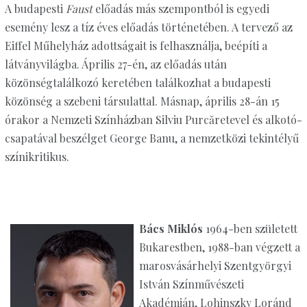
A budapesti
Faust
előadás más szempontból is egyedi
esemény lesz a tíz éves előadás történetében. A tervező az
Eiffel Műhelyház adottságait is felhasználja, beépíti a
látványvilágba. Április 27-én, az előadás után
közönségtalálkozó keretében találkozhat a budapesti
közönség a szebeni társulattal. Másnap, április 28-án 15
órakor a Nemzeti Színházban Silviu Purcăretevel és alkotó-
csapatával beszélget George Banu, a nemzetközi tekintélyű
színikritikus.
Bács Miklós
1964-ben született
Bukarestben, 1988-ban végzett a
marosvásárhelyi Szentgyörgyi
István Színművészeti
Akadémián, Lohinszky Loránd