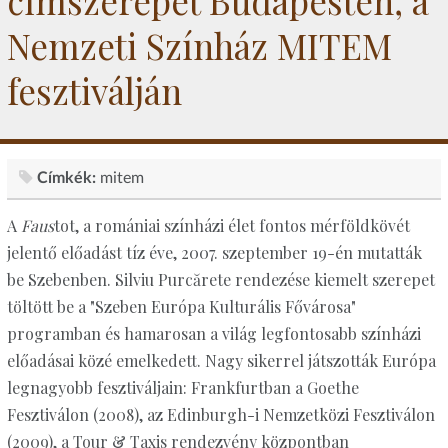
címszerepét Budapesten, a
Nemzeti Színház MITEM
fesztiválján
Címkék:
mitem
A
Faus
tot, a romániai színházi élet fontos mérföldkövét
jelentő előadást tíz éve, 2007. szeptember 19-én mutatták
be Szebenben. Silviu Purcărete rendezése kiemelt szerepet
töltött be a "Szeben Európa Kulturális Fővárosa"
programban és hamarosan a világ legfontosabb színházi
előadásai közé emelkedett. Nagy sikerrel játszották Európa
legnagyobb fesztiváljain: Frankfurtban a Goethe
Fesztiválon (2008), az Edinburgh-i Nemzetközi Fesztiválon
(2009), a Tour & Taxis rendezvény központban