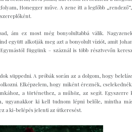
folyam, Honegger műve. A zene itt a legfőbb „rendező”,
 szereplőként.
npad, ám ez most még bonyolultabbá válik. Nagyzenek
nd együtt alkotják meg azt a bonyolult víziót, amit Joha
l. Egymástól függünk – száznál is több résztvevőn keresz
udok süppedni. A próbák során az a dolgom, hogy belelás
ndolkozni. Elképzelem, hogy miként éreznék, cselekednék
unkához, a történethez, a műhöz, az segít. Egyszerre k
, ugyanakkor ki kell tudnom lépni belőle, mintha má
 a ki-belépés jelenti az útkeresést.