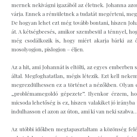
mernek nekivágni igazából az életnek. Johanna azonb
várja. Ennek a rémületnek a tudatát megérteni, megé
De hogyan lehet ezt még tovább bontani, hiszen Joh
át. A kétségbeesés, amikor szembesül a ténnyel, hogy
még csodálkozik is, hogy miért akarja bárki az ő
mosolyogjon, pislogjon – éljen.
Az a hit, ami Johannát is eltölti, az egyes emberben
által. Megfoghatatlan, mégis létezik. Ezt kell nek
megrezdülhessen ez a történet a nézőkben. Olyan e
„problémamegoldó gépezete”. Ilyenkor érzem, h
micsoda lehetőség is ez, hiszen valakiket jó irányba 
indulhasson el azon az úton, ami ki van neki szabva
Az utóbbi időkben megtapasztaltam a közönség fe