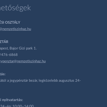
hetőségek
SI OSZTÁLY
@nemzetiszinhaz.hu
ZTÁR
est, Bajor Gizi park 1.
1/476-6868
gypenztar@nemzetiszinhaz.hu
tás:
ától a jegypénztár bezár, legközelebb augusztus 24-
i nyitvatartás:
 24–én: 10:00–14:00