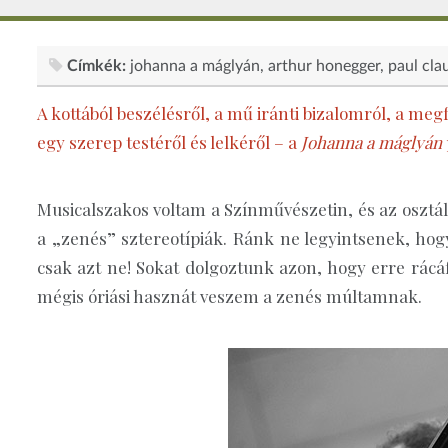
Címkék:
johanna a máglyán
arthur honegger
paul cla
A kottából beszélésről, a mű iránti bizalomról, a meg
egy szerep testéről és lelkéről – a
Johanna a máglyán
Musicalszakos voltam a Színművészetin, és az oszt
a „zenés” sztereotípiák. Ránk ne legyintsenek, hog
csak azt ne! Sokat dolgoztunk azon, hogy erre rácá
mégis óriási hasznát veszem a zenés múltamnak.