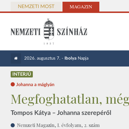
MAGAZIN
NEMZETI MOST
2026. augusztus 7. -
Ibolya
Napja
INTERJÚ
Johanna a máglyán
Megfoghatatlan, mégi
Tompos Kátya – Johanna szerepéről
Nemzeti Magazin, I. évfolyam, 2. szám