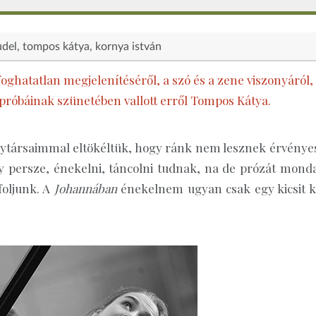
udel
tompos kátya
kornya istván
foghatatlan megjelenítéséről, a szó és a zene viszonyáról,
próbáinak szünetében vallott erről Tompos Kátya.
álytársaimmal eltökéltük, hogy ránk nem lesznek érvénye
y persze, énekelni, táncolni tudnak, na de prózát monda
foljunk. A
Johannában
énekelnem ugyan csak egy kicsit ke