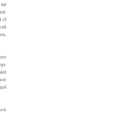
 mi
ni.
 él
sit
en,
ber
ogy
ját
kor
ggal
ken