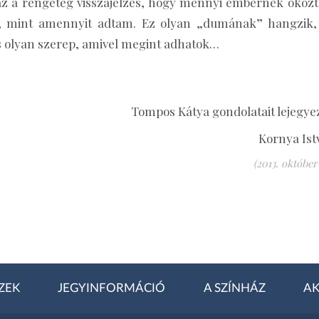
 az a rengeteg visszajelzés, hogy mennyi embernek okoz
m, mint amennyit adtam. Ez olyan „dumának” hangzik,
s olyan szerep, amivel megint adhatok…
Tompos Kátya gondolatait lejegyez
Kornya Ist
(2013. október 
ZEK
JEGYINFORMÁCIÓ
A SZÍNHÁZ
AK