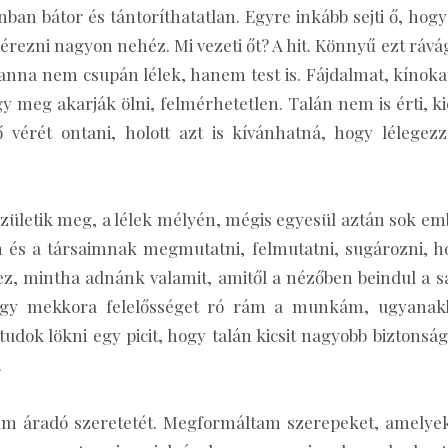
an bátor és tántoríthatatlan. Egyre inkább sejti ő, hogy
rezni nagyon nehéz. Mi vezeti őt? A hit. Könnyű ezt rávág
anna nem csupán lélek, hanem test is. Fájdalmat, kínokat
 meg akarják ölni, felmérhetetlen. Talán nem is érti, kic
 vérét ontani, holott azt is kívánhatná, hogy lélegezz
 születik meg, a lélek mélyén, mégis egyesül aztán sok em
em és a társaimnak megmutatni, felmutatni, sugározni, h
z, mintha adnánk valamit, amitől a nézőben beindul a sa
ogy mekkora felelősséget ró rám a munkám, ugyanak
tudok lökni egy picit, hogy talán kicsit nagyobb biztonsá
…
lém áradó szeretetét. Megformáltam szerepeket, amelye