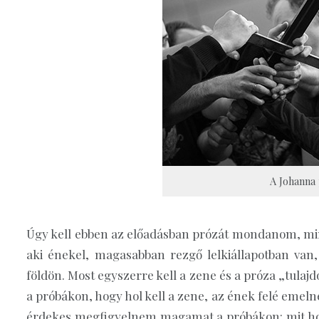
A Johanna 
Úgy kell ebben az előadásban prózát mondanom, min
aki énekel, magasabban rezgő lelkiállapotban van,
földön. Most egyszerre kell a zene és a próza „tula
a próbákon, hogy hol kell a zene, az ének felé emeln
érdekes megfigyelnem magamat a próbákon: mit hoz 