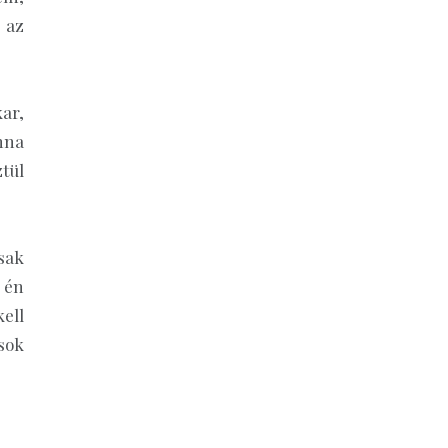
 az
ar,
nna
tül
sak
 én
ell
sok