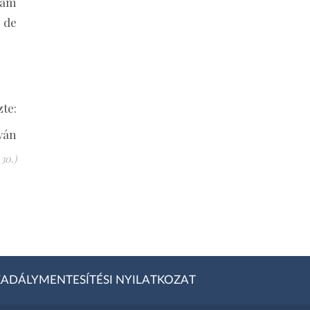
tam
 de
te:
ván
30.)
ADÁLYMENTESÍTÉSI NYILATKOZAT