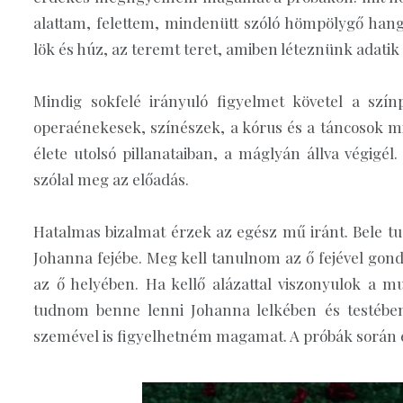
alattam, felettem, mindenütt szóló hömpölygő hang
lök és húz, az teremt teret, amiben léteznünk adatik
Mindig sokfelé irányuló figyelmet követel a szí
operaénekesek, színészek, a kórus és a táncosok mi
élete utolsó pillanataiban, a máglyán állva végigé
szólal meg az előadás.
Hatalmas bizalmat érzek az egész mű iránt. Bele t
Johanna fejébe. Meg kell tanulnom az ő fejével go
az ő helyében. Ha kellő alázattal viszonyulok a m
tudnom benne lenni Johanna lelkében és testében
szemével is figyelhetném magamat. A próbák során ez