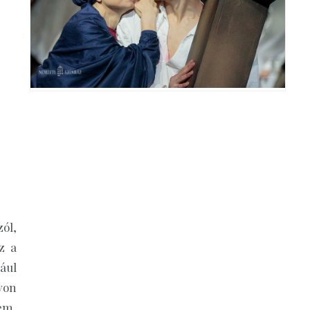
ól,
z a
ául
yon
em,