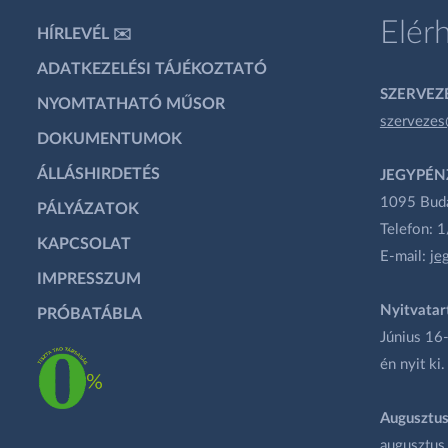
Elér
HÍRLEVÉL ✉️
ADATKEZELÉSI TÁJÉKOZTATÓ
SZERVEZÉ
NYOMTATHATÓ MŰSOR
szervezes
DOKUMENTUMOK
ÁLLÁSHIRDETÉS
JEGYPÉN
1095 Budap
PÁLYÁZATOK
Telefon: 
KAPCSOLAT
E-mail:
je
IMPRESSZUM
Nyitvatar
PRÓBATÁBLA
Június 16-
én nyit ki.
Augusztus
augusztus