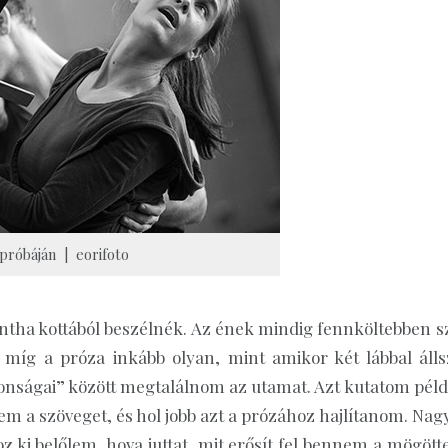
próbáján | eorifoto
tha kottából beszélnék. Az ének mindig fennköltebben sz
 míg a próza inkább olyan, mint amikor két lábbal álls
jdonságai” között megtalálnom az utamat. Azt kutatom péld
em a szöveget, és hol jobb azt a prózához hajlítanom. Nag
ki belőlem, hova juttat, mit erősít fel bennem a mögött