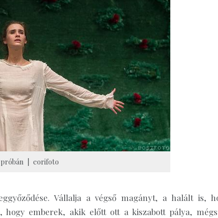
 próbán | eorifoto
győződése. Vállalja a végső magányt, a halált is, h
m, hogy emberek, akik előtt ott a kiszabott pálya, még