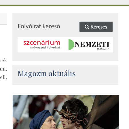
Folyóirat kereső
Keresés
sek
ni,
Magazin aktuális
ll,