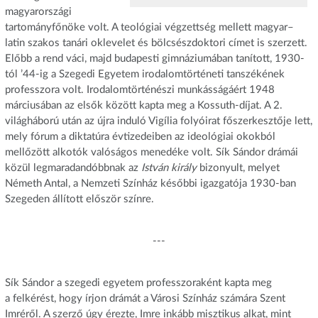
magyarországi
tartományfőnöke volt. A teológiai végzettség mellett magyar–
latin szakos tanári oklevelet és bölcsészdoktori címet is szerzett.
Előbb a rend váci, majd budapesti gimnáziumában tanított, 1930-
tól ’44-ig a Szegedi Egyetem irodalomtörténeti tanszékének
professzora volt. Irodalomtörténészi munkásságáért 1948
márciusában az elsők között kapta meg a Kossuth-díjat. A 2.
világháború után az újra induló Vigília folyóirat főszerkesztője lett,
mely fórum a diktatúra évtizedeiben az ideológiai okokból
mellőzött alkotók valóságos menedéke volt. Sík Sándor drámái
közül legmaradandóbbnak az
István király
bizonyult, melyet
Németh Antal, a Nemzeti Színház későbbi igazgatója 1930-ban
Szegeden állított először színre.
---
Sík Sándor a szegedi egyetem professzoraként kapta meg
a felkérést, hogy írjon drámát a Városi Színház számára Szent
Imréről. A szerző úgy érezte, Imre inkább misztikus alkat, mint