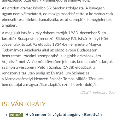
ünnepségsorozat egyik kiemelkedő eseménye volt.
Az eredeti drámát később Sík Sándor átdolgozta. A lényegen
ugyan nem változtatott, de mozgalmasabbá tette, a korábban csak
elmesélt részleteket dramatizálta, és új szereplők is megjelentek
a műben.
A megújult István király ősbemutatóját 1933. december 5-én
tartották Budapesten (rendező: Siklóssy Pál, István királyt Kürti
József alakította). Az előadás 1934-ben elnyerte a Magyar
Tudományos Akadémia által az előző évben Budapesten
bemutatott, irodalmi szempontból a legjobb drámának járó
Vojnits-érmét. A háborút követően jelentős bemutatóként tartjuk
számon a veszprémi Petőfi Színház (1988) előadását, a
rendszerváltás után pedig az Evangélium Színház és
a Marosvásárhelyi Nemzeti Színház Tompa Miklós Társulata
bemutatóját a magyar államalapítás ezredik évfordulóján.
(2024. February 07.)
ISTVÁN KIRÁLY
Hívő ember és vágtató pogány - Berettyán
INTERJÚ