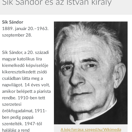
Sík Sándor és az István király
Sík Sándor
1889. január 20.–1963.
szeptember 28.
Sík Sándor, a 20. századi
magyar katolikus líra
kiemelkedő képviselője
kikeresztelkedett zsidó
családban látta meg a
napvilágot. 14 éves volt,
amikor belépett a piarista
rendbe. 1910-ben tett
szerzetesi
örökfogadalmat, 1911-
ben pedig pappá
szentelték. 1947-től
A kép forrása: szeged.hu/Wikimedia
haláláig a rend