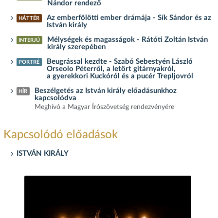
Nándor rendező
Az emberfölötti ember drámája - Sík Sándor és az
HÁTTÉR
István király
Mélységek és magasságok - Rátóti Zoltán István
INTERJÚ
király szerepében
Beugrással kezdte - Szabó Sebestyén László
PORTRÉ
Orseolo Péterről, a letört gitárnyakról,
a gyerekkori Kuckóról és a pucér Trepljovról
Beszélgetés az István király előadásunkhoz
HÍR
kapcsolódva
Meghívó a Magyar Írószövetség rendezvényére
Kapcsolódó előadások
ISTVÁN KIRÁLY