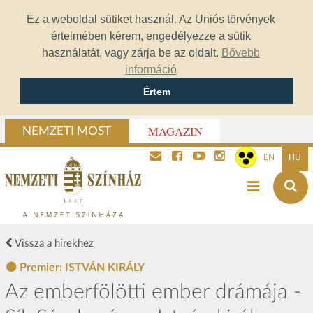
Ez a weboldal sütiket használ. Az Uniós törvények
értelmében kérem, engedélyezze a sütik
használatát, vagy zárja be az oldalt.
Bővebb
információ
Értem
MAGAZIN
NEMZETI MOST
EN
HU
Vissza a hírekhez
Premier: ISTVÁN KIRÁLY
Az emberfölötti ember drámája -