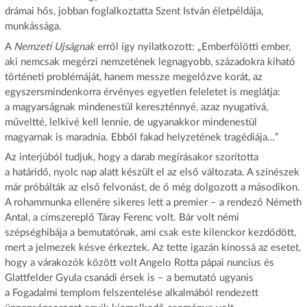
drámai hős, jobban foglalkoztatta Szent István életpéldája,
munkássága.
A
Nemzeti Ujságnak
erről így nyilatkozott: „Emberfölötti ember,
aki nemcsak megérzi nemzetének legnagyobb, századokra kiható
történeti problémáját, hanem messze megelőzve korát, az
egyszersmindenkorra érvényes egyetlen feleletet is meglátja:
a magyarságnak mindenestül kereszténnyé, azaz nyugativá,
műveltté, lelkivé kell lennie, de ugyanakkor mindenestül
magyarnak is maradnia. Ebből fakad helyzetének tragédiája…”
Az interjúból tudjuk, hogy a darab megírásakor szorította
a határidő, nyolc nap alatt készült el az első változata. A színészek
már próbálták az első felvonást, de ő még dolgozott a másodikon.
A rohammunka ellenére sikeres lett a premier – a rendező Németh
Antal, a címszereplő Táray Ferenc volt. Bár volt némi
szépséghibája a bemutatónak, ami csak este kilenckor kezdődött,
mert a jelmezek késve érkeztek. Az tette igazán kínossá az esetet,
hogy a várakozók között volt Angelo Rotta pápai nuncius és
Glattfelder Gyula csanádi érsek is – a bemutató ugyanis
a Fogadalmi templom felszentelése alkalmából rendezett