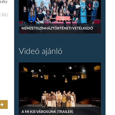
nszky
 20.)
NEMZETISZÍNHÁZTÖRTÉNETI VETÉLKEDŐ
Videó ajánló
r
A MI KIS VÁROSUNK (TRAILER)