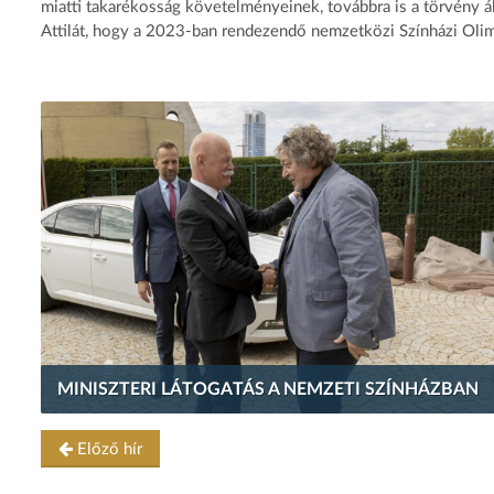
miatti takarékosság követelményeinek, továbbra is a törvény ál
Attilát, hogy a 2023-ban rendezendő nemzetközi Színházi Olimp
MINISZTERI LÁTOGATÁS A NEMZETI SZÍNHÁZBAN
Előző hír