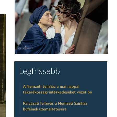
Legfrissebb
A Nemzeti Színház a mai nappal
takarékossági intézkedéseket vezet be
Pályázati felhívás a Nemzeti Színház
büféinek üzemeltetésére