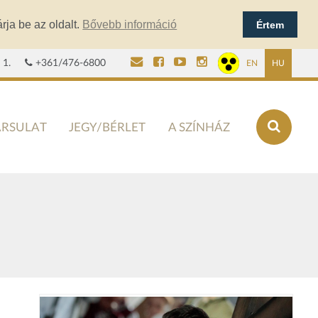
rja be az oldalt.
Bővebb információ
Értem
 1.
+361/476-6800
EN
HU
ÁRSULAT
JEGY/BÉRLET
A SZÍNHÁZ