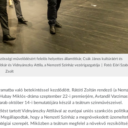
össégi művelődésért felelős helyettes államtitkár, Csák János kultúráért és
titkár és Vidnyánszky Attila, a Nemzeti Színház vezérigazgatója | Fotó: Eöri Szab
Zsolt
lyamatba való betekintéssel kezdődött. Rátóti Zoltán rendező (a Nemz
ű Hubay Miklós-dráma szeptember 22-i premierjére, Avtandil Varzimasv
arab október 14-i bemutatójára készül a teátrum színművészeivel.
ést tartott Vidnyánszky Attilával az európai uniós szankciós politika
. Megállapodtak, hogy a Nemzeti Színház a megnövekedett üzemeltet
ratégiai szerepét. Miközben a teátrum megfelel a növekvő rezsikölts