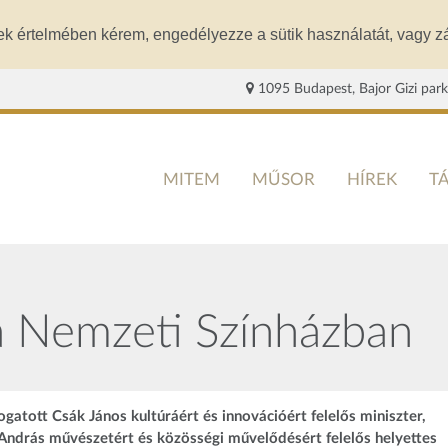
ek értelmében kérem, engedélyezze a sütik használatát, vagy zá
1095 Budapest, Bajor Gizi park
MITEM
MŰSOR
HÍREK
T
 a Nemzeti Színházban
atott Csák János kultúráért és innovációért felelős miniszter,
i András művészetért és közösségi művelődésért felelős helyettes