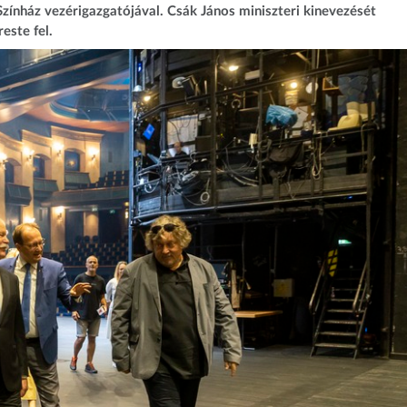
 Színház vezérigazgatójával. Csák János miniszteri kinevezését
este fel.