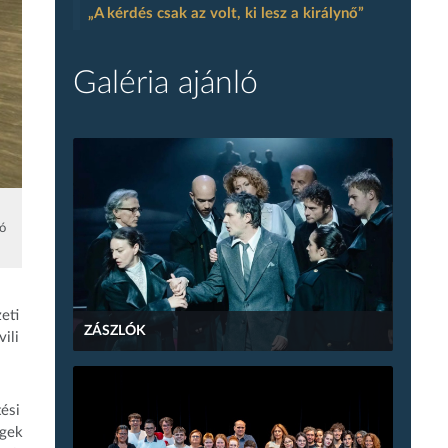
„A kérdés csak az volt, ki lesz a királynő”
Galéria ajánló
ó
eti
ZÁSZLÓK
ili
ési
égek