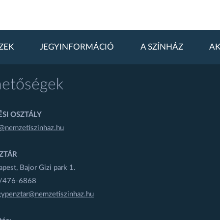
ZEK
JEGYINFORMÁCIÓ
A SZÍNHÁZ
AK
hetőségek
SI OSZTÁLY
@nemzetiszinhaz.hu
ZTÁR
est, Bajor Gizi park 1.
1/476-6868
gypenztar@nemzetiszinhaz.hu