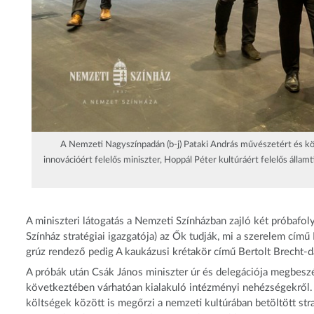
A Nemzeti Nagyszínpadán (b-j) Pataki András művészetért és köz
innovációért felelős miniszter, Hoppál Péter kultúráért felelős állam
A miniszteri látogatás a Nemzeti Színházban zajló két próbafo
Színház stratégiai igazgatója) az Ők tudják, mi a szerelem cím
grúz rendező pedig A kaukázusi krétakör című Bertolt Brecht-d
A próbák után Csák János miniszter úr és delegációja megbeszél
következtében várhatóan kialakuló intézményi nehézségekről
költségek között is megőrzi a nemzeti kultúrában betöltött st