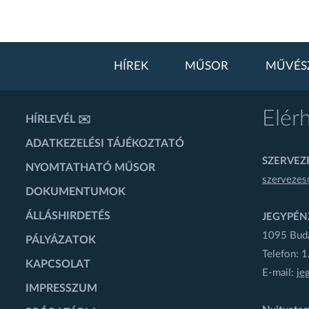
HÍREK
MŰSOR
MŰVÉS
Elér
HÍRLEVÉL ✉️
ADATKEZELÉSI TÁJÉKOZTATÓ
SZERVEZÉ
NYOMTATHATÓ MŰSOR
szervezes
DOKUMENTUMOK
ÁLLÁSHIRDETÉS
JEGYPÉN
1095 Budap
PÁLYÁZATOK
Telefon: 
KAPCSOLAT
E-mail:
je
IMPRESSZUM