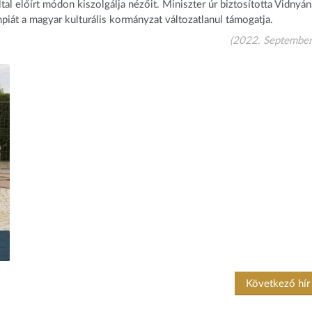
tal előírt módon kiszolgálja nézőit. Miniszter úr biztosította Vidnyá
iát a magyar kulturális kormányzat változatlanul támogatja.
(2022. September
Következő hí