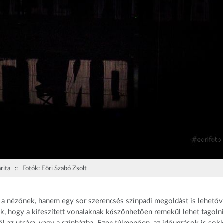
ita :: Fotók: Eöri Szabó Zsolt
 a nézőnek, hanem egy sor szerencsés színpadi megoldást is lehető
k, hogy a kifeszített vonalaknak köszönhetően remekül lehet tagolni
l az utcára, vagy a színházba. Ezen túlmenően, az időugrások is sokk