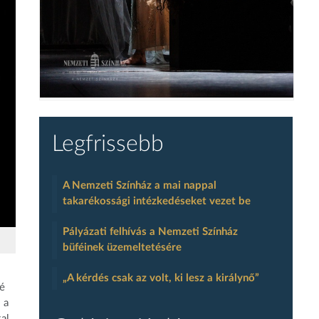
Legfrissebb
A Nemzeti Színház a mai nappal
takarékossági intézkedéseket vezet be
Pályázati felhívás a Nemzeti Színház
büféinek üzemeltetésére
„A kérdés csak az volt, ki lesz a királynő”
vé
 a
al