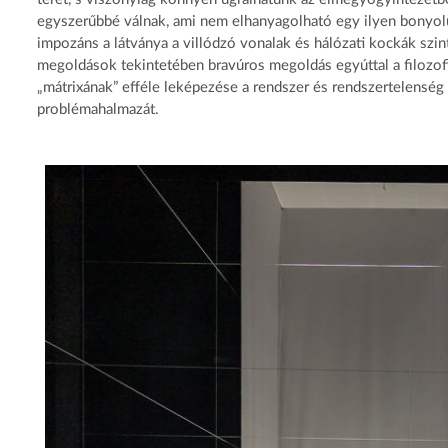
egyszerűbbé válnak, ami nem elhanyagolható egy ilyen bonyolu
impozáns a látványa a villódzó vonalak és hálózati kockák szint
megoldások tekintetében bravúros megoldás egyúttal a filozofi
„mátrixának” efféle leképezése a rendszer és rendszertelenség p
problémahalmazát.