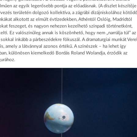
lműen az egyik legerősebb pontja az előadásnak. (A díszlet készítője
ervezés területén dolgozó kollektíva, a zágrábi dizájniskolához kötődő
ákat alkotott az elmúlt évtizedekben, Athéntól Oslóig, Madridtól
okat feszeget, és nagyon nehezen kezelhető színpadi történetként,
i. Ez valószínűleg annak is köszönhető, hogy nem „narrálja túl” az
s sokkal inkább a párbeszédekre fókuszál. A dramaturgiai munkát Ver
s, amely a látvánnyal azonos értékű. A színészek – ha lehet így
ágban, különösen kiemelkedő Bordás Roland Wolandja, érződik az
gurához.