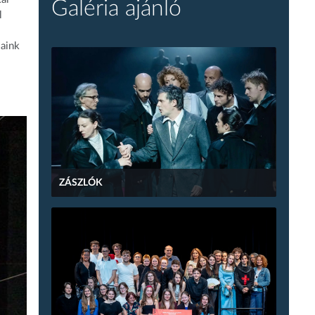
Galéria ajánló
l
jaink
ZÁSZLÓK