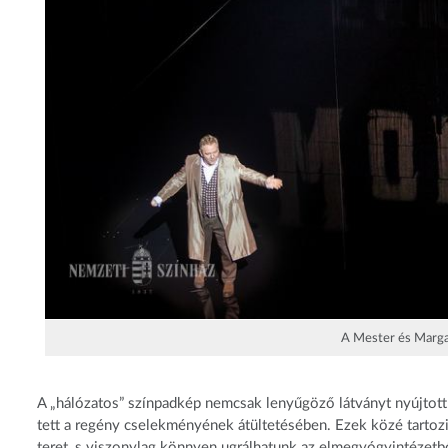
A Mester és Margar
A „hálózatos” színpadkép nemcsak lenyűgöző látványt nyújtott
tett a regény cselekményének átültetésében. Ezek közé tartozi
teret, s viszonylag könnyen ugrálhatunk az elmegyógyintézetbő