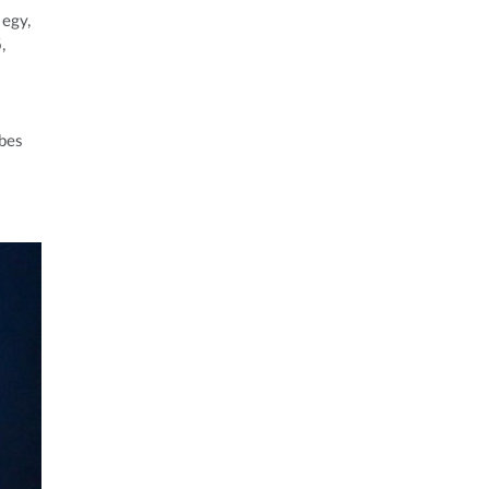
 egy,
,
ebes