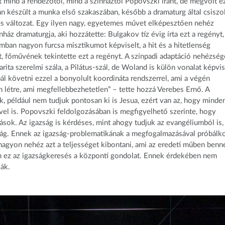
lt mind a rendezőtől, mind a színháztól Popovszki iránt, de megvolt e
n készült a munka első szakaszában, később a dramaturg által csiszo
eges változat. Egy ilyen nagy, egyetemes művet elképesztően nehéz
ház dramaturgja, aki hozzátette: Bulgakov tíz évig írta ezt a regényt,
mban nagyon furcsa misztikumot képviselt, a hit és a hitetlenség
, főművének tekintette ezt a regényt. A színpadi adaptáció nehézség
ita szerelmi szála, a Pilátus-szál, de Woland is külön vonalat képvis
ál követni ezzel a bonyolult koordináta rendszerrel, ami a végén
 létre, ami megfellebbezhetetlen” – tette hozzá Verebes Ernő. A
k, például nem tudjuk pontosan ki is Jesua, ezért van az, hogy minde
l is. Popovszki feldolgozásában is megfigyelhető szerinte, hogy
sok. Az igazság is kérdéses, mint ahogy tudjuk az evangéliumból is,
zság. Ennek az igazság-problematikának a megfogalmazásával próbálk
gyon nehéz azt a teljességet kibontani, ami az eredeti műben benn
iben ez az igazságkeresés a központi gondolat. Ennek érdekében nem
ják.