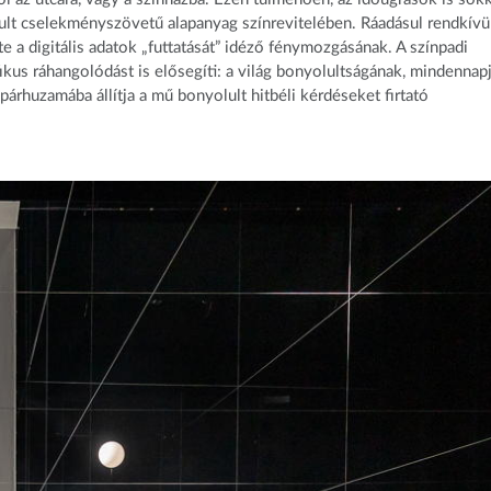
lt cselekményszövetű alapanyag színrevitelében. Ráadásul rendkívü
e a digitális adatok „futtatását” idéző fénymozgásának. A színpadi
kus ráhangolódást is elősegíti: a világ bonyolultságának, mindennap
árhuzamába állítja a mű bonyolult hitbéli kérdéseket firtató