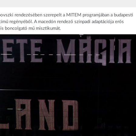
ovszki rendezésében szerepelt a MITEM programjában a budapesti
című regényéből. A macedón rendező színpadi adaptációja erős
t is boncolgató mű misztikumát.