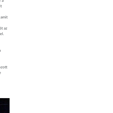
z a
lt
 amit
ét az
el.
n
ozott
e