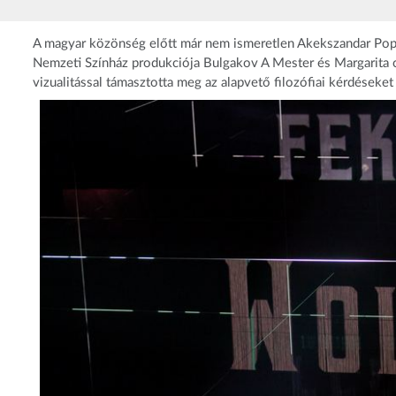
A magyar közönség előtt már nem ismeretlen Akekszandar Pop
Nemzeti Színház produkciója Bulgakov A Mester és Margarita 
vizualitással támasztotta meg az alapvető filozófiai kérdéseke