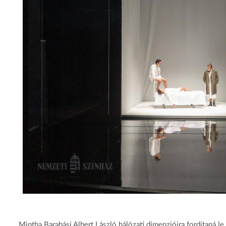
Mintha Barabási Albert László hálózati dimenzióira fordítaná l