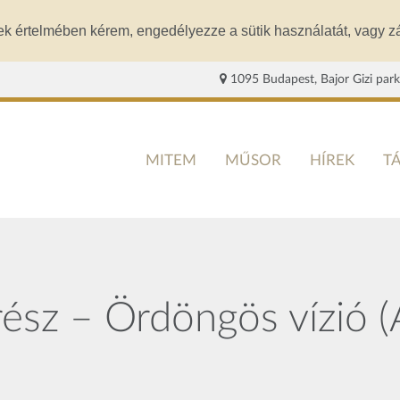
ek értelmében kérem, engedélyezze a sütik használatát, vagy zá
1095 Budapest, Bajor Gizi park
MITEM
MŰSOR
HÍREK
T
ész – Ördöngös vízió (