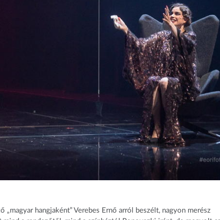
ő „magyar hangjaként” Verebes Ernő arról beszélt, nagyon merész