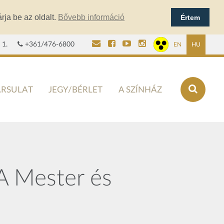
rja be az oldalt.
Bővebb információ
Értem
 1.
+361/476-6800
EN
HU
ÁRSULAT
JEGY/BÉRLET
A SZÍNHÁZ
A Mester és