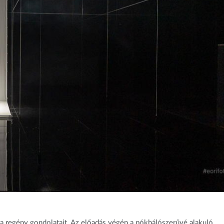
e a regény gondolatait. Az előadás végén a pókhálószerűvé alakuló