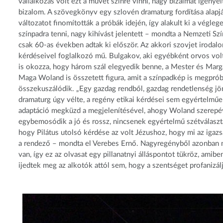
vállalkozás volt ezt a művet színre vinni, nagy bizalmat igénye
bizalom. A szövegkönyv egy szlovén dramaturg fordítása alapjá
változatot finomították a próbák idején, így alakult ki a végl
színpadra tenni, nagy kihívást jelentett – mondta a Nemzeti Szín
csak 60-as években adtak ki először. Az akkori szovjet irodalo
kérdéseivel foglalkozó mű. Bulgakov, aki egyébként orvos volt
is okozza, hogy három szál elegyedik benne, a Mester és Margar
Maga Woland is összetett figura, amit a színpadkép is megprób
összekuszálódik. „Egy gazdag rendből, gazdag rendetlenség jön
dramaturg úgy vélte, a regény etikai kérdései sem egyértelműe
adaptáció megküzd a megjelenítésével, ahogy Woland szerepéve
egybemosódik a jó és rossz, nincsenek egyértelmű szétválasztá
hogy Pilátus utolsó kérdése az volt Jézushoz, hogy mi az iga
a rendező – mondta el Verebes Ernő. Nagyregényből azonban na
van, így ez az olvasat egy pillanatnyi álláspontot tükröz, am
ijedtek meg az alkotók attól sem, hogy a szentséget profanizál