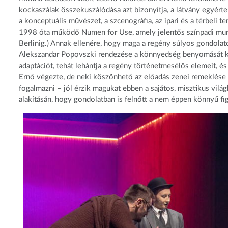
kockaszálak összekuszálódása azt bizonyítja, a látvány egyérte
a konceptuális művészet, a szcenográfia, az ipari és a térbeli t
1998 óta működő Numen for Use, amely jelentős színpadi munk
Berlinig.) Annak ellenére, hogy maga a regény súlyos gondolat
Alekszandar Popovszki rendezése a könnyedség benyomását kelt
adaptációt, tehát lehántja a regény történetmesélős elemeit, é
Ernő végezte, de neki köszönhető az előadás zenei remeklése i
fogalmazni – jól érzik magukat ebben a sajátos, misztikus vil
alakításán, hogy gondolatban is felnőtt a nem éppen könnyű fi