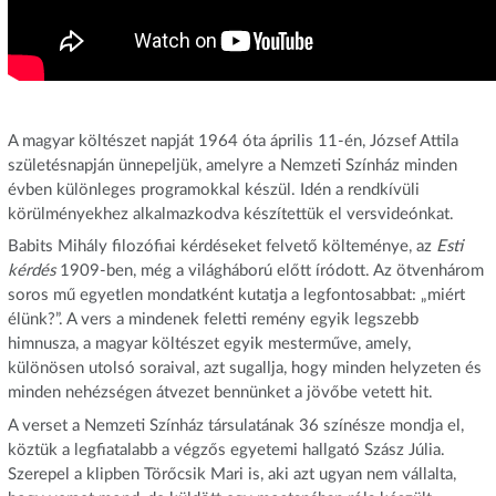
A magyar költészet napját 1964 óta április 11-én, József Attila
születésnapján ünnepeljük, amelyre a Nemzeti Színház minden
évben különleges programokkal készül. Idén a rendkívüli
körülményekhez alkalmazkodva készítettük el versvideónkat.
Babits Mihály filozófiai kérdéseket felvető költeménye, az
Esti
kérdés
1909-ben, még a világháború előtt íródott. Az ötvenhárom
soros mű egyetlen mondatként kutatja a legfontosabbat: „miért
élünk?”. A vers a mindenek feletti remény egyik legszebb
himnusza, a magyar költészet egyik mesterműve, amely,
különösen utolsó soraival, azt sugallja, hogy minden helyzeten és
minden nehézségen átvezet bennünket a jövőbe vetett hit.
A verset a Nemzeti Színház társulatának 36 színésze mondja el,
köztük a legfiatalabb a végzős egyetemi hallgató Szász Júlia.
Szerepel a klipben Törőcsik Mari is, aki azt ugyan nem vállalta,