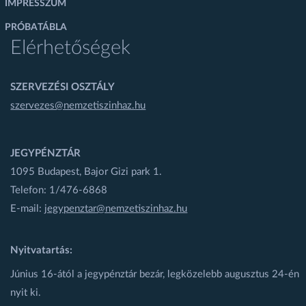
IMPRESSZUM
PRÓBATÁBLA
Elérhetőségek
SZERVEZÉSI OSZTÁLY
szervezes@nemzetiszinhaz.hu
JEGYPÉNZTÁR
1095 Budapest, Bajor Gizi park 1.
Telefon: 1/476-6868
E-mail:
jegypenztar@nemzetiszinhaz.hu
Nyitvatartás:
Június 16-ától a jegypénztár bezár, legközelebb augusztus 24-én
nyit ki.