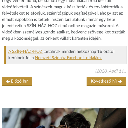
hogy verset mond, de küldött egy mostanában róla készült
videófelvételt. A színészek maguk készítették és továbbították a
felvételeket telefonjuk, számítógépük segítségével, ahogy azt az
elmúlt napokban is tették, hiszen társulatunk immár egy hete
jelentkezik a SZÍN-HÁZ-HOZ című online magazin műsorral. A
videókban személyes gondolataikat, kedvenc szövegeiket osztják
meg a közönséggel, az önként vállalt karantén idején.
A SZÍN-HÁZ-HOZ
tartalmak minden hétköznap 16 órától
kerülnek fel a
Nemzeti Színház Facebook oldalára.
(2020. April 11.)
Előző hír
Következő hír