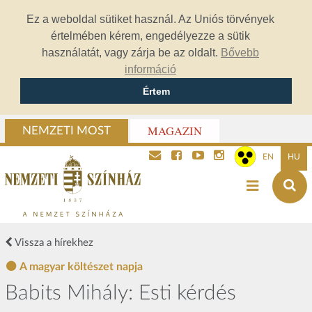
Ez a weboldal sütiket használ. Az Uniós törvények
értelmében kérem, engedélyezze a sütik
használatát, vagy zárja be az oldalt.
Bővebb
információ
Értem
MAGAZIN
NEMZETI MOST
EN
HU
Vissza a hírekhez
A magyar költészet napja
Babits Mihály: Esti kérdés