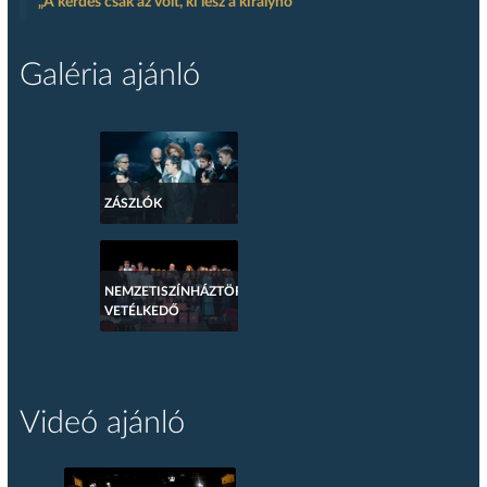
„A kérdés csak az volt, ki lesz a királynő”
Galéria ajánló
ZÁSZLÓK
NEMZETISZÍNHÁZTÖRTÉNETI
VETÉLKEDŐ
Videó ajánló