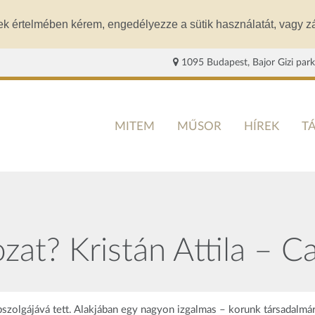
ek értelmében kérem, engedélyezze a sütik használatát, vagy zá
1095 Budapest, Bajor Gizi park
MITEM
MŰSOR
HÍREK
T
at? Kristán Attila – Ca
abszolgájává tett. Alakjában egy nagyon izgalmas – korunk társadalmár