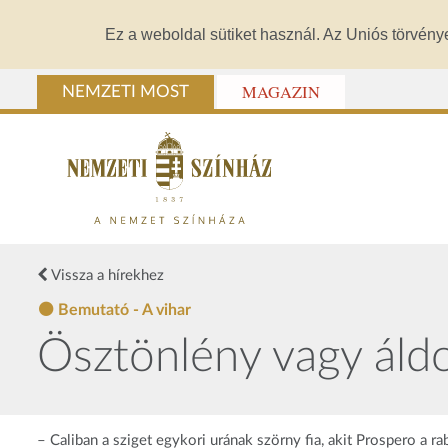
Ez a weboldal sütiket használ. Az Uniós törvény
MAGAZIN
NEMZETI MOST
Vissza a hírekhez
Bemutató - A vihar
Ösztönlény vagy áldoz
– Caliban a sziget egykori urának szörny fia, akit Prospero a r