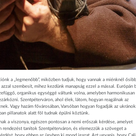
ációnk a „legmenőbb”, miközben tudjuk, hogy vannak a miénknél ősib
l azzal szembesít, mihez kezdünk manapság ezzel a mással. Európán b
zefüggő, organikus egységgé váltunk volna, amelyben harmonikusan
zárkózni. Szentpéterváron, ahol élek, látom, hogyan reagálnak az
znek. Vagy hazám fővárosában, Varsóban hogyan fogadják az ukránok
an pillanatok alatt föl tudnak épülni köztünk.
nak a viszonya, egészen pontosan a nemi erőszak kérdése, amelyet
n rendezést tanítok Szentpéterváron, és elemezzük a szöveget a
os kérdést, hogy ebben az ügyben ki mond igazat. Azt ugyanis, hogy Cal