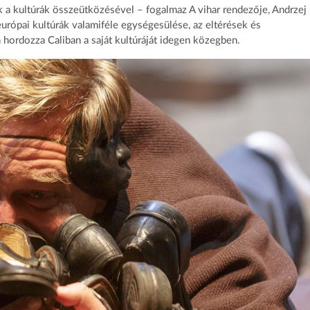
a kultúrák összeütközésével – fogalmaz A vihar rendezője, Andrzej
urópai kultúrák valamiféle egységesülése, az eltérések és
 hordozza Caliban a saját kultúráját idegen közegben.