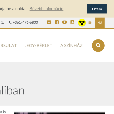
rja be az oldalt.
Bővebb információ
Értem
 1.
+361/476-6800
EN
HU
ÁRSULAT
JEGY/BÉRLET
A SZÍNHÁZ
liban
a is