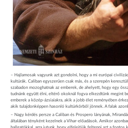
– Hajlamosak vagyunk azt gondolni, hogy a mi európai civiliz
kultúrák. Caliban egyszerűen csak más, és a szerepén keresztü
szabadon mozoghatnak az emberek, de ahelyett, hogy egy öss
tudnánk együtt élni, eltérő okoknál fogva elkezdtünk megint be
emberek a közép-ázsiaiakra, akik a jobb élet reményében érke
akik tulajdonképpen hasonló kultúrkörből jönnek. A falak azonb
– Nagy kérdés persze a Caliban és Prospero lányának, Mirandá
általában tényként kezelnek a Vihar-előadások. Amikor azonba
hallgatókkal, arra jutunk, hogy elfelejtjük feltenni azt a font