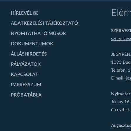
Elér
HÍRLEVÉL ✉️
ADATKEZELÉSI TÁJÉKOZTATÓ
SZERVEZÉ
NYOMTATHATÓ MŰSOR
szervezes
DOKUMENTUMOK
ÁLLÁSHIRDETÉS
JEGYPÉN
1095 Budap
PÁLYÁZATOK
Telefon: 
KAPCSOLAT
E-mail:
je
IMPRESSZUM
Nyitvatar
PRÓBATÁBLA
Június 16-
én nyit ki.
Augusztus