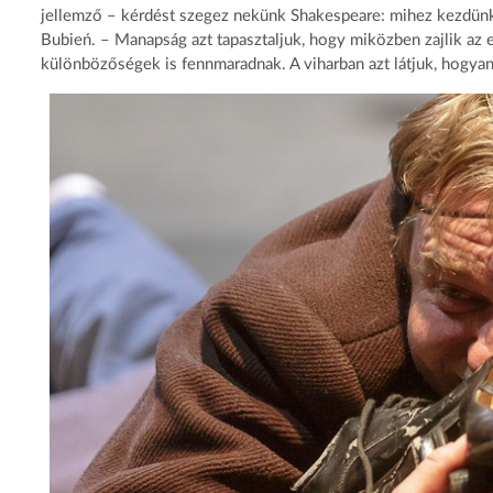
jellemző – kérdést szegez nekünk Shakespeare: mihez kezdünk 
Bubień. – Manapság azt tapasztaljuk, hogy miközben zajlik az e
különbözőségek is fennmaradnak. A viharban azt látjuk, hogyan