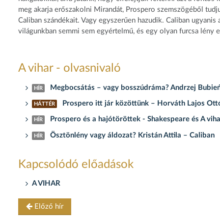
meg akarja erőszakolni Mirandát, Prospero szemszögéből tudjuk
Caliban szándékait. Vagy egyszerűen hazudik. Caliban ugyanis 
világunkban semmi sem egyértelmű, és egy olyan furcsa lény ese
A vihar - olvasnivaló
Megbocsátás – vagy bosszúdráma? Andrzej Bubie
HÍR
Prospero itt jár közöttünk – Horváth Lajos Ott
HÁTTÉR
Prospero és a hajótöröttek - Shakespeare és A viha
HÍR
Ösztönlény vagy áldozat? Kristán Attila – Caliban
HÍR
Kapcsolódó előadások
A VIHAR
Előző hír