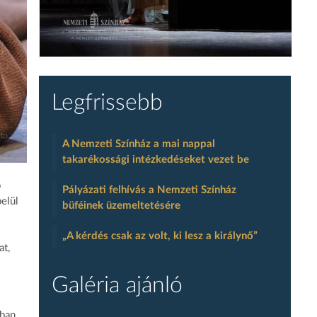
Legfrissebb
A Nemzeti Színház a mai nappal
takarékossági intézkedéseket vezet be
b
Pályázati felhívás a Nemzeti Színház
elül
büféinek üzemeltetésére
„A kérdés csak az volt, ki lesz a királynő”
at,
Galéria ajánló
iban