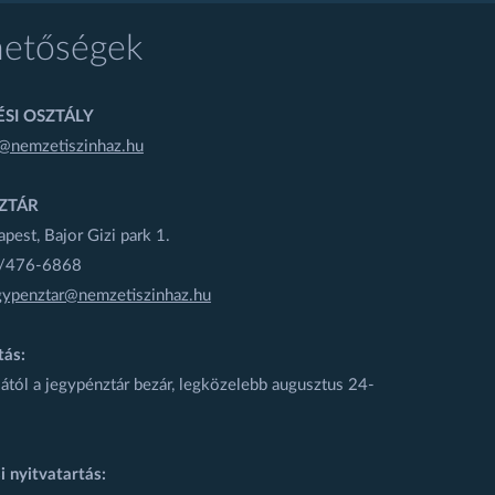
hetőségek
SI OSZTÁLY
@nemzetiszinhaz.hu
ZTÁR
est, Bajor Gizi park 1.
1/476-6868
gypenztar@nemzetiszinhaz.hu
tás:
ától a jegypénztár bezár, legközelebb augusztus 24-
i nyitvatartás: