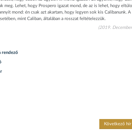
 meg. Lehet, hogy Prospero igazat mond, de az is lehet, hogy eltúl
annyit mond: én csak azt akartam, hogy legyen sok kis Calibanunk. A
tében, mint Caliban, általában a rosszat feltételezzük.
(2019. December
ń rendező
ó
r
Következő hí