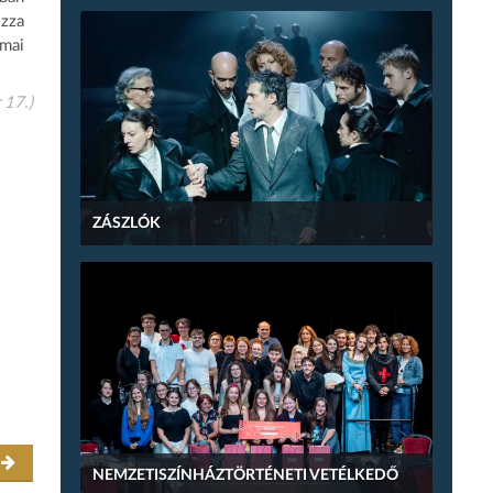
ozza
 mai
 17.)
ZÁSZLÓK
r
NEMZETISZÍNHÁZTÖRTÉNETI VETÉLKEDŐ