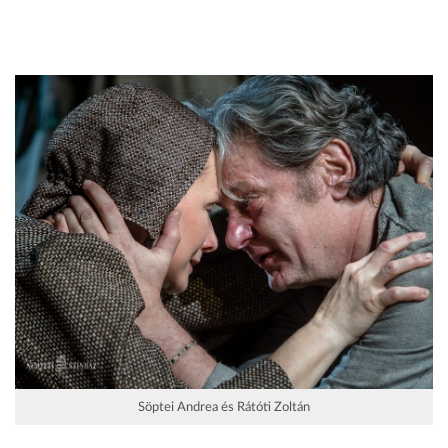
Söptei Andrea és Rátóti Zoltán