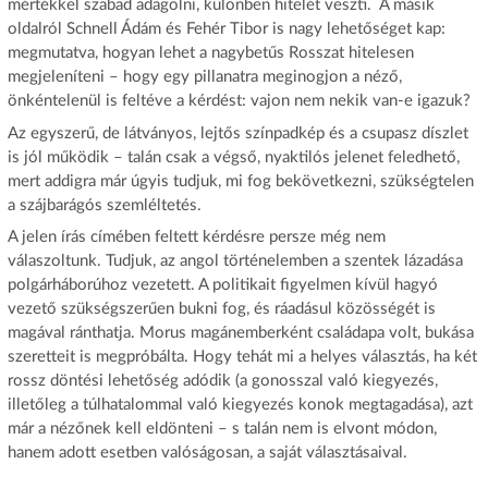
mértékkel szabad adagolni, különben hitelét veszti. A másik
oldalról Schnell Ádám és Fehér Tibor is nagy lehetőséget kap:
megmutatva, hogyan lehet a nagybetűs Rosszat hitelesen
megjeleníteni – hogy egy pillanatra meginogjon a néző,
önkéntelenül is feltéve a kérdést: vajon nem nekik van-e igazuk?
Az egyszerű, de látványos, lejtős színpadkép és a csupasz díszlet
is jól működik – talán csak a végső, nyaktilós jelenet feledhető,
mert addigra már úgyis tudjuk, mi fog bekövetkezni, szükségtelen
a szájbarágós szemléltetés.
A jelen írás címében feltett kérdésre persze még nem
válaszoltunk. Tudjuk, az angol történelemben a szentek lázadása
polgárháborúhoz vezetett. A politikait figyelmen kívül hagyó
vezető szükségszerűen bukni fog, és ráadásul közösségét is
magával ránthatja. Morus magánemberként családapa volt, bukása
szeretteit is megpróbálta. Hogy tehát mi a helyes választás, ha két
rossz döntési lehetőség adódik (a gonosszal való kiegyezés,
illetőleg a túlhatalommal való kiegyezés konok megtagadása), azt
már a nézőnek kell eldönteni – s talán nem is elvont módon,
hanem adott esetben valóságosan, a saját választásaival.