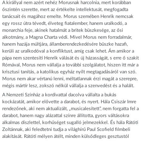
A királlyal nem azért nehéz Morusnak harcolnia, mert korábban
őszintén szerette, mert az értékelte intellektusát, megfogadta
tanácsait és magához emelte. Morus szemében Henrik nemcsak
egy rossz útra tévedt, élveteg fiatalember, hanem uralkodó, a
monarchia feje, akinek hatalmát a britek büszkesége, az ősi
alkotmány, a Magna Charta védi. Mivel Morus nem forradalmár,
hanem hazája múltjára, államberendezkedésére büszke hazafi,
kerüli az uralkodóval a konfliktust, amíg csak lehet. Ám amikor a
pápa nem szentesíti Henrik válását és új házasságát, s erre ő szakít
Rómával, Morus nem vállalja a további szolgálatot, hiszen itt már a
krisztusi tanítás, a katolikus egyház nyílt megtagadásáról van szó.
Morus nem akar vértanú lenni, méltatlannak érzi magát a szerepre,
mégis mártír lesz, zokszó nélkül vállalja a szenvedést és a halált.
A Nemzeti Színház a kordivattal dacolva vállalta a bukás
kockázatát, amikor elővette a darabot, és nyert. Hála Csiszár Imre
rendezőnek, aki nem aktualizált, „musicalesített”, nem forgatta fel a
darabot, hanem nagy alázattal színre állította, gyors váltásokra
alkalmas díszlettel, korhűséget sugalló jelmezekkel. És hála Rátóti
Zoltánnak, aki feledtetni tudja a világhírű Paul Scofield filmbeli
alakítását. Rátóti mélyen átélt, minden külsődleges gesztustól