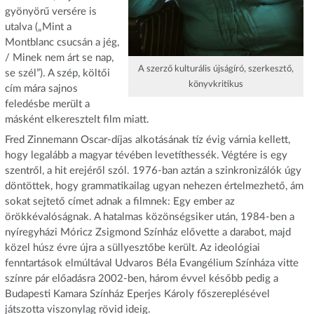
gyönyörű versére is
utalva („Mint a
Montblanc csucsán a jég,
/ Minek nem árt se nap,
A szerző kulturális újságíró, szerkesztő,
se szél”). A szép, költői
könyvkritikus
cím mára sajnos
feledésbe merült a
másként elkeresztelt film miatt.
Fred Zinnemann Oscar-díjas alkotásának tíz évig várnia kellett,
hogy legalább a magyar tévében levetíthessék. Végtére is egy
szentről, a hit erejéről szól. 1976-ban aztán a szinkronizálók úgy
döntöttek, hogy grammatikailag ugyan nehezen értelmezhető, ám
sokat sejtető címet adnak a filmnek: Egy ember az
örökkévalóságnak. A hatalmas közönségsiker után, 1984-ben a
nyíregyházi Móricz Zsigmond Színház elővette a darabot, majd
közel húsz évre újra a süllyesztőbe került. Az ideológiai
fenntartások elmúltával Udvaros Béla Evangélium Színháza vitte
színre pár előadásra 2002-ben, három évvel később pedig a
Budapesti Kamara Színház Eperjes Károly főszereplésével
játszotta viszonylag rövid ideig.