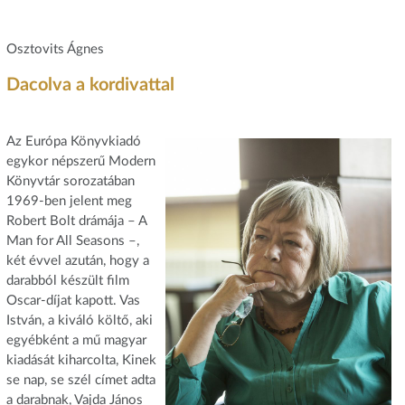
Osztovits Ágnes
Dacolva a kordivattal
Az Európa Könyvkiadó
egykor népszerű Modern
Könyvtár sorozatában
1969-ben jelent meg
Robert Bolt drámája – A
Man for All Seasons –,
két évvel azután, hogy a
darabból készült film
Oscar-díjat kapott. Vas
István, a kiváló költő, aki
egyébként a mű magyar
kiadását kiharcolta, Kinek
se nap, se szél címet adta
a darabnak, Vajda János