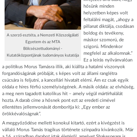
hősünk minden
helyzetben képes volt
feltalálni magát, „ahogy a
pillanat diktálja, csodásan
boldog és tevékeny,
A szerző esztéta, a Nemzeti Közszolgálati
máskor szomorú, de
Egyetem és az MTA
szigorú. Mindenkor
Bölcsészettudományi ­
megfelel az alkalomnak.”
Kutatóközpontjának tudományos kutatója
Ez a leírás nyilvánvalóan
a politikus Morus Tamásra illik, aki kiállta a hatalmi viszonyok
forgandóságának próbáját, s képes volt az állami ranglétra
csúcsára is feljutni, a kancellári hivatalt elérni. Ám ez csak egyik
oldala e híres férfiú személyiségének. A másik oldala: az elvhűség,
a meg nem tagadott katolikus hit – amely végül mártírhalálát
hozta. A darab címe a hősnek pont ezt az eredeti címével
ellentétes jellemvonását domborítja ki: „Egy ember az
örökkévalóságnak”.
A meggyőződése mellett konokul kitartó, ezért a kivégzést is
vállaló Morus Tamás tragikus története színpadra kívánkozik. Már
a 16. században darabot írtak életéről, amelyet Shakespeare is