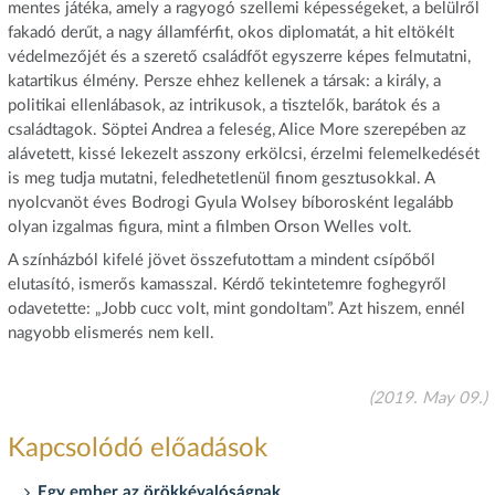
mentes játéka, amely a ragyogó szellemi képességeket, a belülről
fakadó derűt, a nagy államférfit, okos diplomatát, a hit eltökélt
védelmezőjét és a szerető családfőt egyszerre képes felmutatni,
katartikus élmény. Persze ehhez kellenek a társak: a király, a
politikai ellenlábasok, az intrikusok, a tisztelők, barátok és a
családtagok. Söptei Andrea a feleség, Alice More szerepében az
alávetett, kissé lekezelt asszony erkölcsi, érzelmi felemelkedését
is meg tudja mutatni, feledhetetlenül finom gesztusokkal. A
nyolcvanöt éves Bodrogi Gyula Wolsey bíborosként legalább
olyan izgalmas figura, mint a filmben Orson Welles volt.
A színházból kifelé jövet összefutottam a mindent csípőből
elutasító, ismerős kamasszal. Kérdő tekintetemre foghegyről
odavetette: „Jobb cucc volt, mint gondoltam”. Azt hiszem, ennél
nagyobb elismerés nem kell.
(2019. May 09.)
Kapcsolódó előadások
Egy ember az örökkévalóságnak