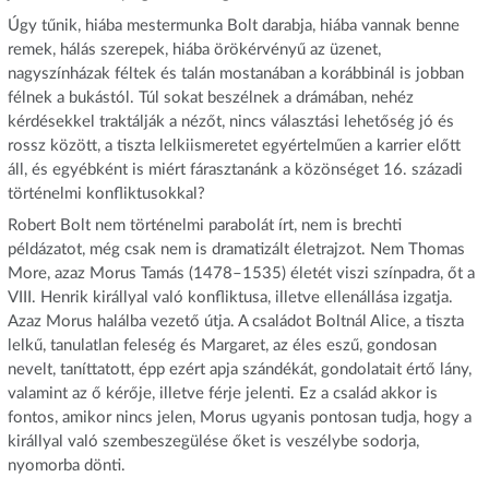
Úgy tűnik, hiába mestermunka Bolt darabja, hiába vannak benne
remek, hálás szerepek, hiába örökérvényű az üzenet,
nagyszínházak féltek és talán mostanában a korábbinál is jobban
félnek a bukástól. Túl sokat beszélnek a drámában, nehéz
kérdésekkel traktálják a nézőt, nincs választási lehetőség jó és
rossz között, a tiszta lelkiismeretet egyértelműen a karrier előtt
áll, és egyébként is miért fárasztanánk a közönséget 16. századi
történelmi konfliktusokkal?
Robert Bolt nem történelmi parabolát írt, nem is brechti
példázatot, még csak nem is dramatizált életrajzot. Nem Thomas
More, azaz Morus Tamás (1478–1535) életét viszi színpadra, őt a
VIII. Henrik királlyal való konfliktusa, illetve ellenállása izgatja.
Azaz Morus halálba vezető útja. A családot Boltnál Alice, a tiszta
lelkű, tanulatlan feleség és Margaret, az éles eszű, gondosan
nevelt, taníttatott, épp ezért apja szándékát, gondolatait értő lány,
valamint az ő kérője, illetve férje jelenti. Ez a család akkor is
fontos, amikor nincs jelen, Morus ugyanis pontosan tudja, hogy a
királlyal való szembeszegülése őket is veszélybe sodorja,
nyomorba dönti.