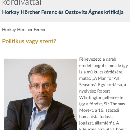
kordivattal
Horkay Hörcher Ferenc és Osztovits Ágnes kritikája
Horkay Hörcher Ferenc
Politikus vagy szent?
Félrevezető a darab
eredeti angol címe, de így
is a mű kulcskérdésére
mutat: „A Man for All
Seasons”. Egy kortársa, a
nyelvész Robert
Whittington jellemezte
így a főhőst, Sir Thomas
More-t, a 16. századi
humanista tudóst,
jogászt, államférfit. A
kifejezés arra utalt, hogy