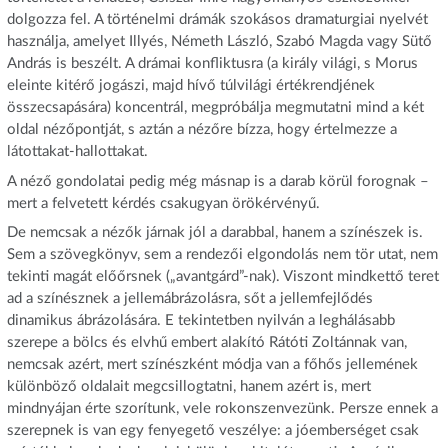
dolgozza fel. A történelmi drámák szokásos dramaturgiai nyelvét
használja, amelyet Illyés, Németh László, Szabó Magda vagy Sütő
András is beszélt. A drámai konfliktusra (a király világi, s Morus
eleinte kitérő jogászi, majd hívő túlvilági értékrendjének
összecsapására) koncentrál, megpróbálja megmutatni mind a két
oldal nézőpontját, s aztán a nézőre bízza, hogy értelmezze a
látottakat-hallottakat.
A néző gondolatai pedig még másnap is a darab körül forognak –
mert a felvetett kérdés csakugyan örökérvényű.
De nemcsak a nézők járnak jól a darabbal, hanem a színészek is.
Sem a szövegkönyv, sem a rendezői elgondolás nem tör utat, nem
tekinti magát előőrsnek („avantgárd”-nak). Viszont mindkettő teret
ad a színésznek a jellemábrázolásra, sőt a jellemfejlődés
dinamikus ábrázolására. E tekintetben nyilván a leghálásabb
szerepe a bölcs és elvhű embert alakító Rátóti Zoltánnak van,
nemcsak azért, mert színészként módja van a főhős jellemének
különböző oldalait megcsillogtatni, hanem azért is, mert
mindnyájan érte szorítunk, vele rokonszenvezünk. Persze ennek a
szerepnek is van egy fenyegető veszélye: a jóemberséget csak