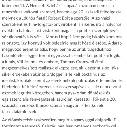
kommentált. A Nemzeti Színház színpadán azonban nem ez a
reneszánsz változat szerepel, hanem egy 20. századi feldolgozás,
melynek a „dühös fiatal”, Robert Bolt a szerzője. A színházi
szerzőként és film-forgatókönyvíróként is sikeres író a hatvanas
években baloldali aktivistaként maga is a politika szereplőjévé,
sőt áldozatává is vált – Morus Utópiájáért pedig iskolás kora óta
rajongott. Így könnyű volt beleélnie magát hőse életébe. A darab
meggyőző erejét az adja, hogy benne az antik tragédiákhoz
hasonló élességgel fordul egymással szembe két politikai logika:
a király, VIII. Henrik és embere, Thomas Cromwell által
megszemélyesített realisták elképzelése, akik szerint a politikai
siker érdekében akár az ördöggel is le kell paktálni, s az
idealistáké, akik szerint az elvek nélküli politizálás értelmetlen és
hiteltelen. Kétféle érvrendszer összecsapása ez – de nem elvont
eszmék légritka közegében, hanem gyakorlati döntések és
egzisztenciális fenyegetések szűrőjén keresztül. Főként a 20.
században edződött néző számára nagyon is testközeli
tapasztalatok ezek.
Az előadás tehát szakszerűen megírt alapanyaggal dolgozik. E
történetet a rendező, Csiszár Imre hagyományos eszközökkel