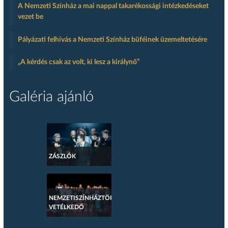
A Nemzeti Színház a mai nappal takarékossági intézkedéseket
vezet be
Pályázati felhívás a Nemzeti Színház büféinek üzemeltetésére
„A kérdés csak az volt, ki lesz a királynő”
Galéria ajánló
ZÁSZLÓK
NEMZETISZÍNHÁZTÖRTÉNETI
VETÉLKEDŐ