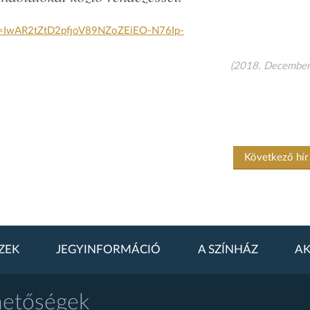
=
IwAR2tZtD2pfjoV89NZoZEiEO-
N76Ip-
(2018. December
Következő hí
ZEK
JEGYINFORMÁCIÓ
A SZÍNHÁZ
AK
hetőségek