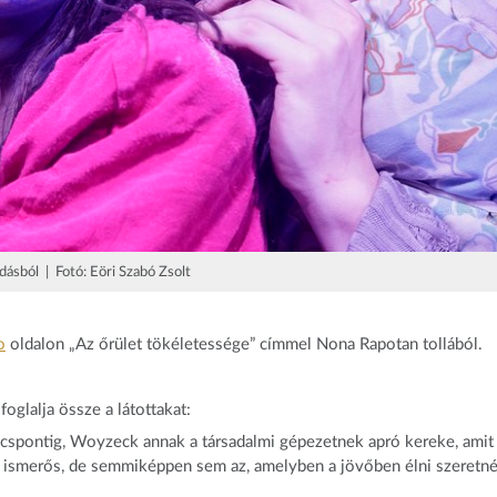
adásból | Fotó: Eöri Szabó Zsolt
o
oldalon „Az őrület tökéletessége” címmel Nona Rapotan tollából.
oglalja össze a látottakat:
csúcspontig, Woyzeck annak a társadalmi gépezetnek apró kereke, amit
on ismerős, de semmiképpen sem az, amelyben a jövőben élni szeretn