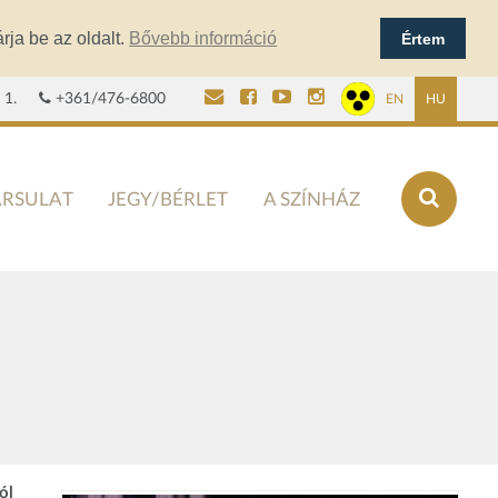
rja be az oldalt.
Bővebb információ
Értem
 1.
+361/476-6800
EN
HU
ÁRSULAT
JEGY/BÉRLET
A SZÍNHÁZ
ól