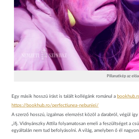
Pillanatkép az elő
Egy másik hosszú írást is talált kollégánk románul a
bookhub.r
https://bookhub.ro/
perfectiunea-nebuniei/
A szerző hosszú, izgalmas elemzést közöl a darabról, végül így f
„ifj. Vidnyánszky Attila folyamatosan emeli a feszültséget a 
egyáltalán nem tud befolyásolni. A világ, amelyben ő él nagy