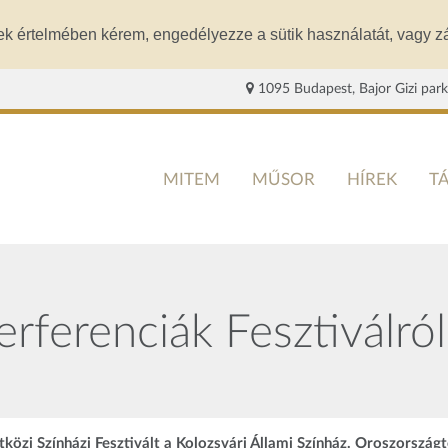
ek értelmében kérem, engedélyezze a sütik használatát, vagy zá
1095 Budapest, Bajor Gizi park
MITEM
MŰSOR
HÍREK
T
erferenciák Fesztiválról
özi Színházi Fesztivált a Kolozsvári Állami Színház. Oroszországt