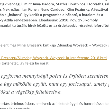
 látják vendégül, mint Anna Badora, Stathis Livathinos, Horváth Csa
as Nekro
š
ius, Ilan Ronen, Nuno Cardoso, Klim Kozinsky. A fesztivál
n a „háború”. Így került a programba a háború, a hatalom és a
ky Attila rendezésében. Előadásunk (2018. nov. 29.)
komoly
mániai kulturális hírek között és az érdekesebb részeket lefordíto
o, jelent meg Mihai Brezeanu kritikája „Slumdog Woyzeck – Woyzeck 
i-Brezeanu/
Slumdog-Woyzeck-Woyzeck-la-
Interferente-2018.html
történetét, így fejezi be írását:
 egyforma mennyiségű poént és őrjítően szemtelen
e úgy működik együtt, mint egy focicsapat, amely 
ókat a végsőkig fellelkesítve.
kortárs értelmezésben, amelynek az ihletettséggel és humanitással tel