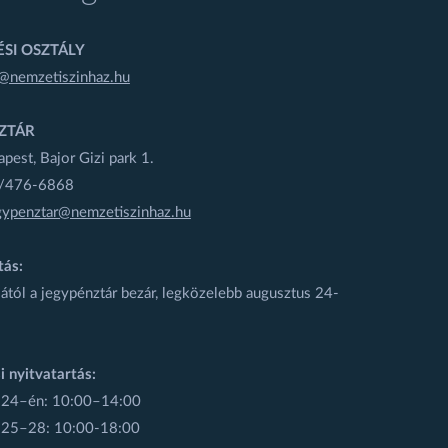
SI OSZTÁLY
@nemzetiszinhaz.hu
ZTÁR
est, Bajor Gizi park 1.
1/476-6868
gypenztar@nemzetiszinhaz.hu
tás:
ától a jegypénztár bezár, legközelebb augusztus 24-
i nyitvatartás:
 24–én: 10:00–14:00
 25–28: 10:00-18:00