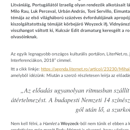
Litvániáig, Portugáliától Izraelig olyan rendezők alkotásait
Milo Rau, Luk Perceval, Urbán András, Toni Servillo, Eimunt
témája az első világháború százéves évfordulójának apropójá
kiszolgáltatottság témáját körbejáró Woyzeck ifj. Vidnyánsz
visszhangot váltott ki, Kulcsár Edit dramaturg keresgélt a ro
olvasóinknak.
Az egyik legnagyobb országos kulturális portálon, LiterNet.r
Interferenciákon, 2018” címmel.
Itt a cikk linkje:
https://agenda.liternet.ro/
articol/23230/Miha
amelyből idézünk: Miután a szerző részletesen leírja az előadás 
„Az előadás ugyanolyan ritmusban szállít
átértelmezést. A budapesti Nemzeti 14 színész
gól után lő, a szurkol
Nem kell félni, a
Hamlet
a
Woyzeck
-ből nem tűnik el ebben a 