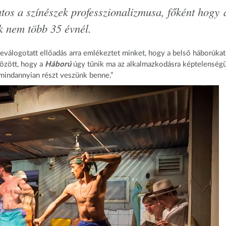
tos a színészek professzionalizmusa, főként hogy 
uk nem több 35 évnél.
eválogotatt ellőadás arra emlékeztet minket, hogy a belső háborúkat
között, hogy a
Háború
úgy tűnik ma az alkalmazkodásra képtelenség
 mindannyian részt veszünk benne.”