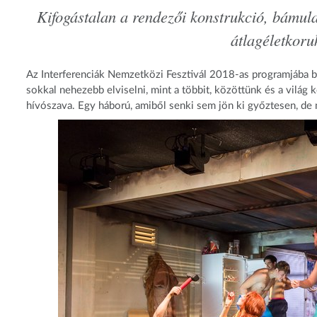
Kifogástalan a rendezői konstrukció, bámula
átlagéletkor
Az Interferenciák Nemzetközi Fesztivál 2018-as programjába b
sokkal nehezebb elviselni, mint a többit, közöttünk és a világ 
hívószava. Egy háború, amiből senki sem jön ki győztesen, de