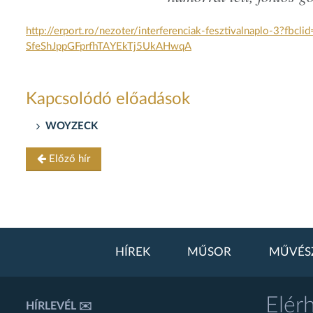
http://erport.ro/nezoter/
interferenciak-fesztivalnaplo-
3?fbclid
SfeShJppGFprfhTAYEkTj5UkAHwqA
Kapcsolódó előadások
WOYZECK
Előző hír
HÍREK
MŰSOR
MŰVÉS
Elér
HÍRLEVÉL ✉️