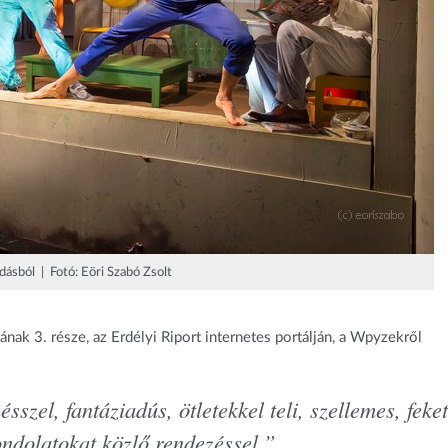
adásból | Fotó: Eöri Szabó Zsolt
nak 3. része, az Erdélyi Riport internetes portálján, a Wpyzekről
sszel, fantáziadús, ötletekkel teli, szellemes, feke
ondolatokat közlő rendezéssel.”