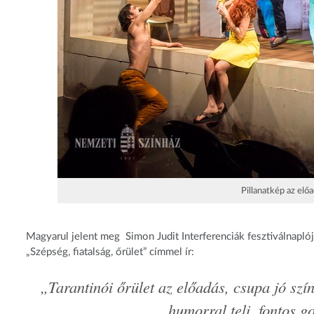
Pillanatkép az elő
Magyarul jelent meg Simon Judit Interferenciák fesztiválnaplójá
„Szépség, fiatalság, őrület” címmel ír:
„Tarantinói őrület az előadás, csupa jó színé
humorral teli, fontos g