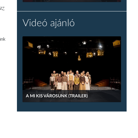
az
Videó ajánló
ünk
A MI KIS VÁROSUNK (TRAILER)