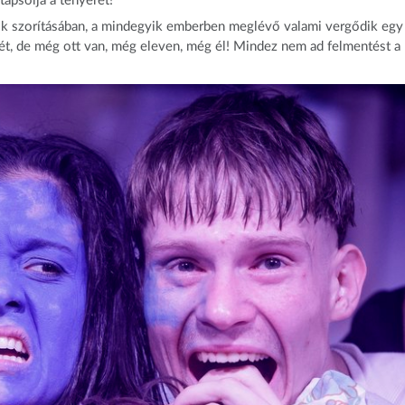
apsolja a tenyerét!
nök szorításában, a mindegyik emberben meglévő valami vergődik egy 
sét, de még ott van, még eleven, még él! Mindez nem ad felmentést a