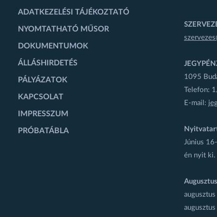
ADATKEZELÉSI TÁJÉKOZTATÓ
SZERVEZÉ
NYOMTATHATÓ MŰSOR
szervezes
DOKUMENTUMOK
ÁLLÁSHIRDETÉS
JEGYPÉN
1095 Budap
PÁLYÁZATOK
Telefon: 
KAPCSOLAT
E-mail:
je
IMPRESSZUM
Nyitvatar
PRÓBATÁBLA
Június 16-
én nyit ki.
Augusztus
augusztus
augusztus