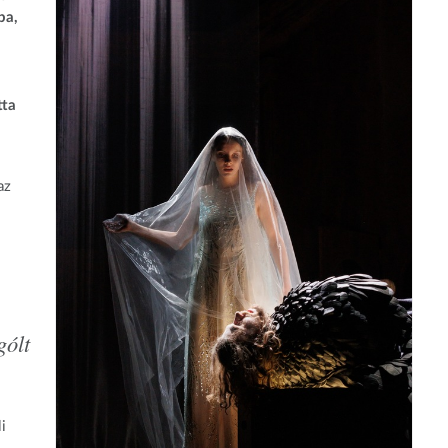
ba,
tta
az
gólt
i