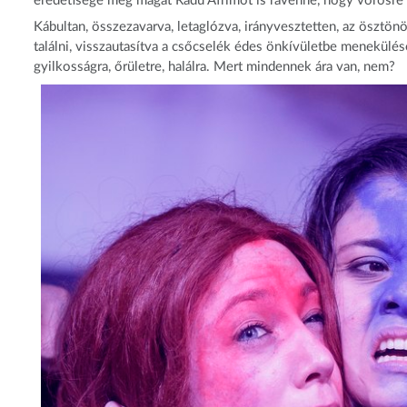
eredetisége még magát Radu Afrimot is rávenné, hogy vörösre t
Kábultan, összezavarva, letaglózva, irányvesztetten, az ösztö
találni, visszautasítva a csőcselék édes önkívületbe menekülé
gyilkosságra, őrületre, halálra. Mert mindennek ára van, nem?