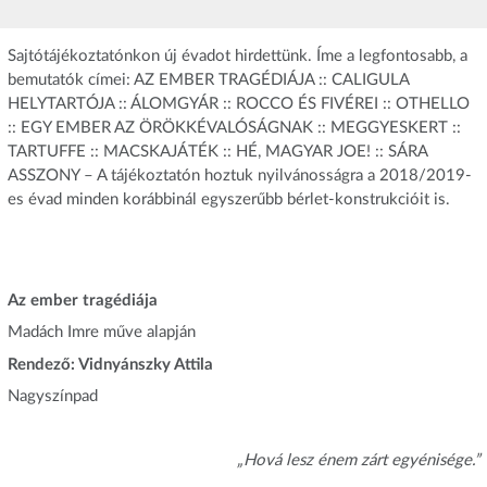
Sajtótájékoztatónkon új évadot hirdettünk. Íme a legfontosabb, a
bemutatók címei: AZ EMBER TRAGÉDIÁJA :: CALIGULA
HELYTARTÓJA :: ÁLOMGYÁR :: ROCCO ÉS FIVÉREI :: OTHELLO
:: EGY EMBER AZ ÖRÖKKÉVALÓSÁGNAK :: MEGGYESKERT ::
TARTUFFE :: MACSKAJÁTÉK :: HÉ, MAGYAR JOE! :: SÁRA
ASSZONY – A tájékoztatón hoztuk nyilvánosságra a 2018/2019-
es évad minden korábbinál egyszerűbb bérlet-konstrukcióit is.
Az ember tragédiája
Madách Imre műve alapján
Rendező: Vidnyánszky Attila
Nagyszínpad
„Hová lesz énem zárt egyénisége.”