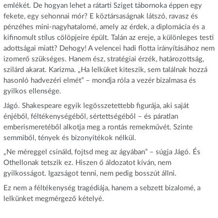
emlékét. De hogyan lehet a rátarti Sziget tábornoka éppen egy
fekete, egy sehonnai mór? E köztársaságnak látszó, ravasz és
pénzéhes mini-nagyhatalomé, amely az érdek, a diplomácia és a
kifinomult stílus cölöpjeire épült. Talán az ereje, a különleges testi
adottságai miatt? Dehogy! A velencei hadi flotta irányításához nem
izomerő szükséges. Hanem ész, stratégiai érzék, határozottság,
szilárd akarat. Karizma. „Ha lelküket kiteszik, sem találnak hozzá
hasonló hadvezéri elmét” – mondja róla a vezér bizalmasa és
gyilkos ellensége.
Jágó. Shakespeare egyik legösszetettebb figurája, aki saját
énjéből, féltékenységéből, sértettségéből – és páratlan
emberismeretéből alkotja meg a rontás remekművét. Szinte
semmiből, tények és bizonyítékok nélkül.
„Ne méreggel csináld, fojtsd meg az ágyában” – súgja Jágó. És
Othellonak tetszik ez. Hiszen ő áldozatot kíván, nem
gyilkosságot. Igazságot tenni, nem pedig bosszút állni.
Ez nem a féltékenység tragédiája, hanem a sebzett bizalomé, a
lelkünket megmérgező kételyé.