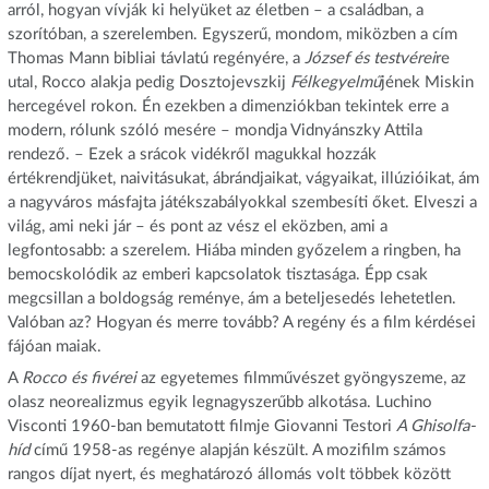
arról, hogyan vívják ki helyüket az életben – a családban, a
szorítóban, a szerelemben. Egyszerű, mondom, miközben a cím
Thomas Mann bibliai távlatú regényére, a
József és testvérei
re
utal, Rocco alakja pedig Dosztojevszkij
Félkegyelmű
jének Miskin
hercegével rokon. Én ezekben a dimenziókban tekintek erre a
modern, rólunk szóló mesére – mondja Vidnyánszky Attila
rendező. – Ezek a srácok vidékről magukkal hozzák
értékrendjüket, naivitásukat, ábrándjaikat, vágyaikat, illúzióikat, ám
a nagyváros másfajta játékszabályokkal szembesíti őket. Elveszi a
világ, ami neki jár – és pont az vész el eközben, ami a
legfontosabb: a szerelem. Hiába minden győzelem a ringben, ha
bemocskolódik az emberi kapcsolatok tisztasága. Épp csak
megcsillan a boldogság reménye, ám a beteljesedés lehetetlen.
Valóban az? Hogyan és merre tovább? A regény és a film kérdései
fájóan maiak.
A
Rocco és fivérei
az egyetemes filmművészet gyöngyszeme, az
olasz neorealizmus egyik legnagyszerűbb alkotása. Luchino
Visconti 1960-ban bemutatott filmje Giovanni Testori
A Ghisolfa-
híd
című 1958-as regénye alapján készült. A mozifilm számos
rangos díjat nyert, és meghatározó állomás volt többek között