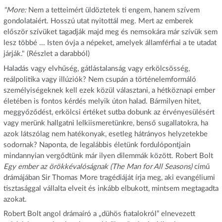
"More:
Nem a tetteimért üldöztetek ti engem, hanem szívem
gondolataiért. Hosszú utat nyitottál meg. Mert az emberek
először szívüket tagadják majd meg és nemsokára már szívük sem
lesz többé ... Isten óvja a népeket, amelyek államférfiai a te utadat
járják." (Részlet a darabból)
Haladás vagy elvhűség, gátlástalanság vagy erkölcsösség,
reálpolitika vagy illúziók? Nem csupán a történelemformáló
személyiségeknek kell ezek közül választani, a hétköznapi ember
életében is fontos kérdés melyik úton halad. Bármilyen hitet,
meggyőződést, erkölcsi értéket sutba dobunk az érvényesülésért
vagy merünk hallgatni lelkiismeretünkre, benső sugallatokra, ha
azok látszólag nem hatékonyak, esetleg hátrányos helyzetekbe
sodornak? Naponta, de legalábbis életünk fordulópontjain
mindannyian vergődtünk már ilyen dilemmák között. Robert Bolt
Egy ember az örökkévalóságnak (The Man for All Seasons)
című
drámájában Sir Thomas More tragédiáját írja meg, aki evangéliumi
tisztasággal vállalta elveit és inkább elbukott, mintsem megtagadta
azokat.
Robert Bolt angol drámaíró a „dühös fiatalokról” elnevezett