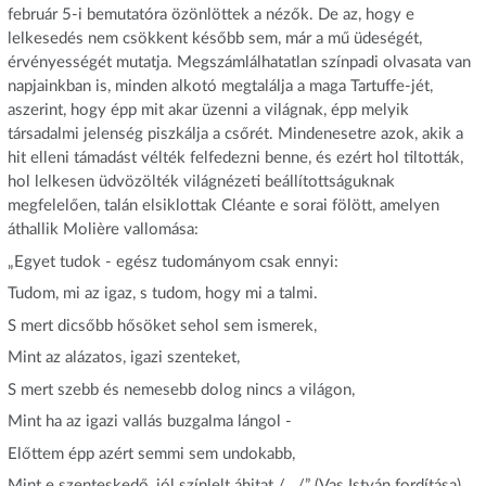
február 5-i bemutatóra özönlöttek a nézők. De az, hogy e
lelkesedés nem csökkent később sem, már a mű üdeségét,
érvényességét mutatja. Megszámlálhatatlan színpadi olvasata van
napjainkban is, minden alkotó megtalálja a maga Tartuffe-jét,
aszerint, hogy épp mit akar üzenni a világnak, épp melyik
társadalmi jelenség piszkálja a csőrét. Mindenesetre azok, akik a
hit elleni támadást vélték felfedezni benne, és ezért hol tiltották,
hol lelkesen üdvözölték világnézeti beállítottságuknak
megfelelően, talán elsiklottak Cléante e sorai fölött, amelyen
áthallik Molière vallomása:
„Egyet tudok - egész tudományom csak ennyi:
Tudom, mi az igaz, s tudom, hogy mi a talmi.
S mert dicsőbb hősöket sehol sem ismerek,
Mint az alázatos, igazi szenteket,
S mert szebb és nemesebb dolog nincs a világon,
Mint ha az igazi vallás buzgalma lángol -
Előttem épp azért semmi sem undokabb,
Mint e szenteskedő, jól színlelt áhitat /…/” (Vas István fordítása)