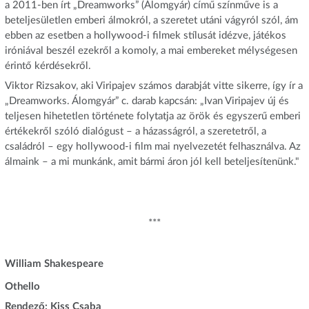
a 2011-ben írt „Dreamworks” (Álomgyár) című színműve is a
beteljesületlen emberi álmokról, a szeretet utáni vágyról szól, ám
ebben az esetben a hollywood-i filmek stílusát idézve, játékos
iróniával beszél ezekről a komoly, a mai embereket mélységesen
érintő kérdésekről.
Viktor Rizsakov, aki Viripajev számos darabját vitte sikerre, így ír a
„Dreamworks. Álomgyár” c. darab kapcsán: „Ivan Viripajev új és
teljesen hihetetlen története folytatja az örök és egyszerű emberi
értékekről szóló dialógust – a házasságról, a szeretetről, a
családról – egy hollywood-i film mai nyelvezetét felhasználva. Az
álmaink – a mi munkánk, amit bármi áron jól kell beteljesítenünk."
***
William Shakespeare
Othello
Rendező: Kiss Csaba