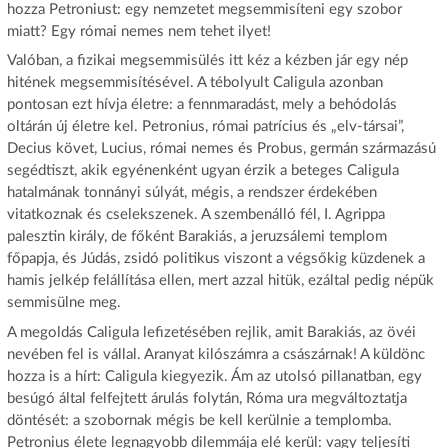
hozza Petroniust: egy nemzetet megsemmisíteni egy szobor
miatt? Egy római nemes nem tehet ilyet!
Valóban, a fizikai megsemmisülés itt kéz a kézben jár egy nép
hitének megsemmisítésével. A tébolyult Caligula azonban
pontosan ezt hívja életre: a fennmaradást, mely a behódolás
oltárán új életre kel. Petronius, római patrícius és „elv-társai”,
Decius követ, Lucius, római nemes és Probus, germán származású
segédtiszt, akik egyénenként ugyan érzik a beteges Caligula
hatalmának tonnányi súlyát, mégis, a rendszer érdekében
vitatkoznak és cselekszenek. A szembenálló fél, I. Agrippa
palesztin király, de főként Barakiás, a jeruzsálemi templom
főpapja, és Júdás, zsidó politikus viszont a végsőkig küzdenek a
hamis jelkép felállítása ellen, mert azzal hitük, ezáltal pedig népük
semmisülne meg.
A megoldás Caligula lefizetésében rejlik, amit Barakiás, az övéi
nevében fel is vállal. Aranyat kilószámra a császárnak! A küldönc
hozza is a hírt: Caligula kiegyezik. Ám az utolsó pillanatban, egy
besúgó által felfejtett árulás folytán, Róma ura megváltoztatja
döntését: a szobornak mégis be kell kerülnie a templomba.
Petronius élete legnagyobb dilemmája elé kerül: vagy teljesíti