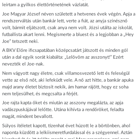
leírtam a gyilkos élettörténetének vázlatát.
Joe Magyar József néven született a hetvenes évek végén. Apja a
rendszerváltás után bankár lett, verte a fiát, az anyja színésznő
volt, bármit eljátszott, csak anya nem volt. Józsi utálta az iskolát,
futballista akart lenni. Megismerte a bluest és a legjobban a „Hey
Joe” tetszett neki.
A BKV Előre ificsapatában középcsatárt játszott és minden gól
után a dal egyik sorát kiabálta: „Lelövöm az asszonyt!” Ezért
nevezték el Joe-nak.
Nem vágyott nagy életre, csak villamosvezető lett és feleségül
vette az első nőt, aki lefeküdt vele. A nő azt hitte, a bankár apuka
majd arany életet biztosít nekik, ám hamar rájött, hogy ez soha
nem teljesülhet, és megcsalta a férjét.
Joe rajta kapta őket és miután az asszony megalázta, az apja
vadászpuskájával lelőtte. Utána kihívta a rendőröket, feladta
magát, mindent bevallott.
Súlyos ítéletet kapott, tizenhat évet húzott le a börtönben, ahol
naponta küzdött a lelkiismeretfurdalással és a szégyennel. Aztán