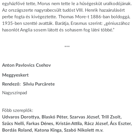
egyházfővé tette, Morus nem tette le a hűségesküt uralkodójának.
Az országszerte nagyrabecsült tudóst VIII. Henrik hazaárulásért
perbe fogta és kivégeztette. Thomas More-t 1886-ban boldoggá,
1935-ben szentté avatták. Barátja, Erasmus szerint: „géniuszához
hasonlót Anglia sosem látott és sohasem fog látni többé.”
***
Anton Pavlovics Csehov
Meggyeskert
Rendező: Silviu Purcărete
Nagyszínpad
Főbb szereplők:
Udvaros Dorottya, Blaskó Péter, Szarvas József, Trill Zsolt,
Szűcs Nelli, Farkas Dénes, Kristán Attila, Rácz József, Ács Eszter,
Bordás Roland, Katona Kinga, Szabó Nikolett m.v.