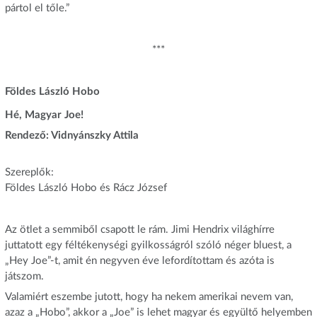
pártol el tőle.”
***
Földes László Hobo
Hé, Magyar Joe!
Rendező: Vidnyánszky Attila
Szereplők:
Földes László Hobo és Rácz József
Az ötlet a semmiből csapott le rám. Jimi Hendrix világhírre
juttatott egy féltékenységi gyilkosságról szóló néger bluest, a
„Hey Joe”-t, amit én negyven éve lefordítottam és azóta is
játszom.
Valamiért eszembe jutott, hogy ha nekem amerikai nevem van,
azaz a „Hobo”, akkor a „Joe” is lehet magyar és együltő helyemben