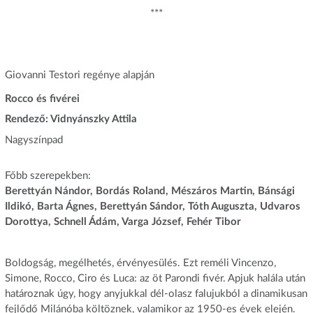
***
Giovanni Testori regénye alapján
Rocco és fivérei
Rendező: Vidnyánszky Attila
Nagyszínpad
Főbb szerepekben:
Berettyán Nándor, Bordás Roland, Mészáros Martin, Bánsági
Ildikó, Barta Ágnes, Berettyán Sándor, Tóth Auguszta, Udvaros
Dorottya, Schnell Ádám, Varga József, Fehér Tibor
Boldogság, megélhetés, érvényesülés. Ezt reméli Vincenzo,
Simone, Rocco, Ciro és Luca: az öt Parondi fivér. Apjuk halála után
határoznak úgy, hogy anyjukkal dél-olasz falujukból a dinamikusan
fejlődő Milánóba költöznek, valamikor az 1950-es évek elején.