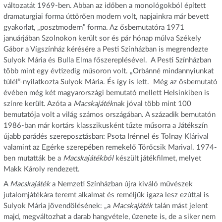
változatát 1969-ben. Abban az időben a monológokból épített
dramaturgiai forma úttörően modern volt, napjainkra már bevett
gyakorlat, „posztmodern” forma. Az ősbemutatóra 1971
januárjában Szolnokon került sor és pár hónap múlva Székely
Gábor a Vígszínház kérésére a Pesti Színházban is megrendezte
Sulyok Mária és Bulla Elma főszereplésével. A Pesti Színházban
több mint egy évtizedig műsoron volt. „Orbánné mindannyiunkat
túlél”-nyilatkozta Sulyok Mária. És így is lett. Még az ősbemutató
évében még két magyarországi bemutató mellett Helsinkiben is
színre került. Azóta a
Macskajáték
nak jóval több mint 100
bemutatója volt a világ számos országában. A századik bemutatón
1986-ban már kortárs klasszikusként tűzte műsorra a Játékszín
újabb parádés szereposztásban: Psota Irénnel és Tolnay Klárival
valamint az Egérke szerepében remekelő Törőcsik Marival. 1974-
ben mutatták be a
Macskajátékból
készült játékfilmet, melyet
Makk Károly rendezett.
A
Macskajáték
a Nemzeti Színházban újra kiváló művészek
jutalomjátékára teremt alkalmat és reméljük igaza lesz ezúttal is
Sulyok Mária jövendölésének: „a
Macskajáték
talán mást jelent
majd, megváltozhat a darab hangvétele, üzenete is, de a siker nem