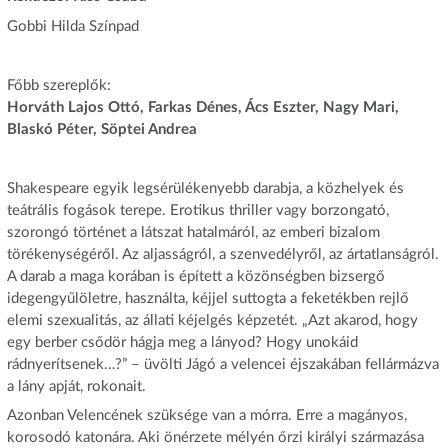
Gobbi Hilda Színpad
Főbb szereplők:
Horváth Lajos Ottó, Farkas Dénes, Ács Eszter, Nagy Mari,
Blaskó Péter, Söptei Andrea
Shakespeare egyik legsérülékenyebb darabja, a közhelyek és
teátrális fogások terepe. Erotikus thriller vagy borzongató,
szorongó történet a látszat hatalmáról, az emberi bizalom
törékenységéről. Az aljasságról, a szenvedélyről, az ártatlanságról.
A darab a maga korában is épített a közönségben bizsergő
idegengyűlöletre, használta, kéjjel suttogta a feketékben rejlő
elemi szexualitás, az állati kéjelgés képzetét. „Azt akarod, hogy
egy berber csődör hágja meg a lányod? Hogy unokáid
rádnyerítsenek…?” – üvölti Jágó a velencei éjszakában fellármázva
a lány apját, rokonait.
Azonban Velencének szüksége van a mórra. Erre a magányos,
korosodó katonára. Aki önérzete mélyén őrzi királyi származása