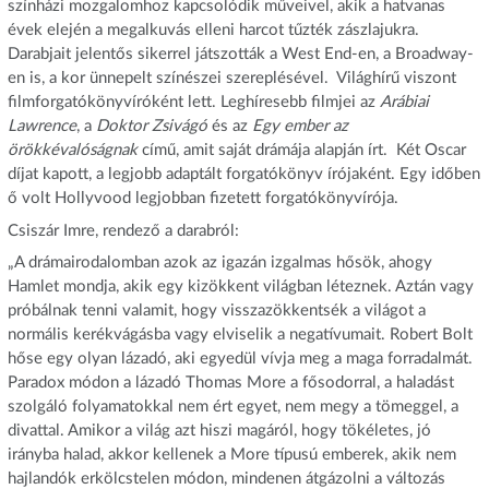
színházi mozgalomhoz kapcsolódik műveivel, akik a hatvanas
évek elején a megalkuvás elleni harcot tűzték zászlajukra.
Darabjait jelentős sikerrel játszották a West End-en, a Broadway-
en is, a kor ünnepelt színészei szereplésével. Világhírű viszont
filmforgatókönyvíróként lett. Leghíresebb filmjei az
Arábiai
Lawrence
, a
Doktor Zsivágó
és az
Egy ember az
örökkévalóságnak
című, amit saját drámája alapján írt. Két Oscar
díjat kapott, a legjobb adaptált forgatókönyv írójaként. Egy időben
ő volt Hollyvood legjobban fizetett forgatókönyvírója.
Csiszár Imre, rendező a darabról:
„A drámairodalomban azok az igazán izgalmas hősök, ahogy
Hamlet mondja, akik egy kizökkent világban léteznek. Aztán vagy
próbálnak tenni valamit, hogy visszazökkentsék a világot a
normális kerékvágásba vagy elviselik a negatívumait. Robert Bolt
hőse egy olyan lázadó, aki egyedül vívja meg a maga forradalmát.
Paradox módon a lázadó Thomas More a fősodorral, a haladást
szolgáló folyamatokkal nem ért egyet, nem megy a tömeggel, a
divattal. Amikor a világ azt hiszi magáról, hogy tökéletes, jó
irányba halad, akkor kellenek a More típusú emberek, akik nem
hajlandók erkölcstelen módon, mindenen átgázolni a változás