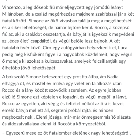
Vincenzo, a legidősebb fiú már eljegyzett egy jómódú leányt
Milánóban, de a család megérkezése majdnem szakítással jár a két
fiatal között. Simone az ökölvívásban találja meg a megélhetését
és a siker lehetőségét, de hamar lejtőre kerül. Rocco, a középső
fiú az, aki a családot összetartja, és bátyját is igyekszik megvédeni
az „édes élet” csapdáitól, és végül belőle lesz bajnok. A két
fiatalabb fivér közül Ciro egy autógyárban helyezkedik el, Luca
pedig még kisfiúként figyeli a nagyobbak küzdelmeit, hogy végül
ő mondja ki azokat a kulcsszavakat, amelyek felcsillantják egy
élhetőbb jövő lehetőségét.
A bokszoló Simone beleszeret egy prostituáltba, ám Nadia
elhagyja őt, és másfél év múlva egy véletlen találkozás után
Rocco és a lány között szövődik szerelem. Az egyre jobban
elzüllő Simone ezt képtelen elfogadni, és végül megöli a lányt.
Rocco az egyetlen, aki végig és feltétel nélkül az őrá is kezet
emelő bátyja mellett áll, segíteni próbál rajta, és minden
megbocsát neki. Elemi jósága, már-már önmegsemmisítő alázata
és áldozatvállalása elemi ki Roccót a környezetéből.
– Egyszerű mese ez öt fiatalember életének nagy lehetőségéről,