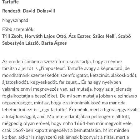
Tartuffe
Rendező​: David Doiasvili
Nagyszínpad
Főbb szereplők:
Trill Zsolt, Horváth Lajos Ottó, Ács Eszter, Szűcs Nelli, Szabó
Sebestyén László, Barta Ágnes
Az eredeti címben a szerző fontosnak tartja, hogy a névhez
társítsa a jelzőt is „l’imposteur”. Tartuffe avagy a képmutató, de
mondhatnánk szenteskedőt, szemforgatót, kétszínűt, alakoskodót,
ájtatoskodót, kegyeskedőt, farizeust… És ha egy nyelvben
valamire ennyi megnevezés van, azt mutatja, hogy az a jelenség
foglalkoztatja a beszélőket. De mi sem mutatja jobban e színdarab
népszerűségét, mint az, hogy e szinonimák közé ma már oda
lehetne írni ezt is: „egy tartuffe”. Értenénk, mert a figura eggyé vált
a tulajdonsággal, amit Molière e darabjában pellengérre állított,
mégpedig olyan erővel, hogy noha 1664-ben már megvolt vele,
csak 1669-ben kapott engedélyt a bemutatására. Mint minden
korban, akkor is nagyszerű reklámnak bizonyult a tiltás, mert a