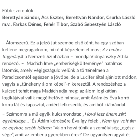
Főbb szereplők:
Berettyán Sándor, Ács Eszter, Berettyán Nándor, Csurka László
m.v., Farkas Dénes, Fehér Tibor, Szabó Sebestyén László
– Álomszerű. Ez a jelző jut szembe elsőként, ha egy szóban
kellene megragadnom, miként képzelem el most
Az ember
tragédiájá
t a Nemzeti Színházban – mondja Vidnyánszky Attila
rendező. – Madách Imre „emberiségkölteménye” hatalmas
látomás, amely végigszáguld velünk a történelmen a
Paradicsomtól egészen a jövőbe, de a Lucifer által ajánlott módon,
vagyis a „tünékeny álom képei”-n keresztül. A rendezéshez a
kulcsot tehát maga Madách adja meg: az álom logikátlan
logikájával válik megélhetővé mindaz, amit Ádám és Éva korról
korra lát és tapasztal, amiért lelkesedik, és amiből kiábrándul.
– Számomra a mű egyik kulcsmondata:
„Hová lesz énem zárt
egyénisége…”
És Ádám kérdésére Éva így felel:
„Nem így volt ám
ez egykor, szebb időben.”
Vajon hová tűnik a személyiség „egész-
sége”, amit az ember a gyerekben érez? De ugyanilyen agyat és