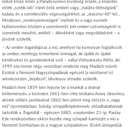
lelket kínzó érzés a Paradicsomon kívüliség érzete, a kiűzetés
előtti „szebb idő” iránti örök emberi vágy, „halálra ítéltségünk”
tudata, és a szembesülés végességünkkel, az „arasznyi lét”-tel…
Mindezen „reménytelenségek” mellett és a nagy eszmék
hullámverése közben a szerelemről, két ember szövetségéről is
szeretnék mesélni, amiből – átkokként vagy megváltásként – a
jövőnk születik.
– Az ember tragédiája
az a mű, amellyel ha komolyan foglalkozik
az ember, nemhogy kimerítené önmagát, de újabb és újabb
kérdéseket és gondolatokat szül – vallja Vidnyánszky Attila, aki
1999 óta immár négy verzióban rendezte meg Madách művét.
Ezúttal a Nemzeti Nagyszínpadának egészét (a nézőteret is)
arénászerűen „bejátszó”, látványos előadás születik.
Madách Imre 1859-ben fejezte be a munkát a drámai
költeményén, a kéziratot 1861-ben vitte bírálatra Arany Jánoshoz,
akinek stiláris javításaival 1862-ben jelent meg először a „nagy
mű” nyomtatásban. Sokáig színpadképtelennek, előadhatatlannak
tartották a
Tragédiá
t – egészen 1883. szeptember 21-ig: Paulay
Ede rendezésében ekkor kezdte meg színpadi karrierjét a mű a
Nemzeti Színházban és a magyar színpadokon. (Ezért ünnepeljük