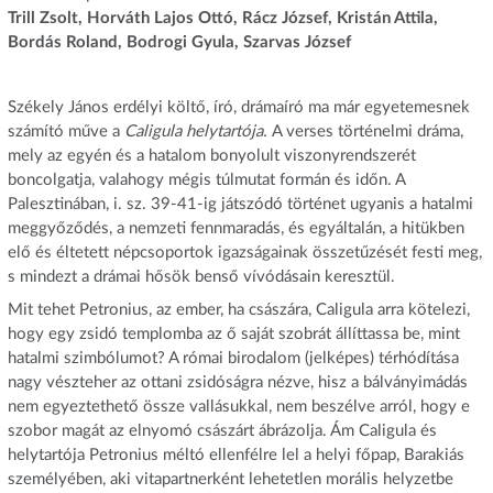
Trill Zsolt, Horváth Lajos Ottó, Rácz József, Kristán Attila,
Bordás Roland, Bodrogi Gyula, Szarvas József
Székely János erdélyi költő, író, drámaíró ma már egyetemesnek
számító műve a
Caligula helytartója.
A verses történelmi dráma,
mely az egyén és a hatalom bonyolult viszonyrendszerét
boncolgatja, valahogy mégis túlmutat formán és időn. A
Palesztinában, i. sz. 39-41-ig játszódó történet ugyanis a hatalmi
meggyőződés, a nemzeti fennmaradás, és egyáltalán, a hitükben
elő és éltetett népcsoportok igazságainak összetűzését festi meg,
s mindezt a drámai hősök benső vívódásain keresztül.
Mit tehet Petronius, az ember, ha császára, Caligula arra kötelezi,
hogy egy zsidó templomba az ő saját szobrát állíttassa be, mint
hatalmi szimbólumot? A római birodalom (jelképes) térhódítása
nagy vészteher az ottani zsidóságra nézve, hisz a bálványimádás
nem egyeztethető össze vallásukkal, nem beszélve arról, hogy e
szobor magát az elnyomó császárt ábrázolja. Ám Caligula és
helytartója Petronius méltó ellenfélre lel a helyi főpap, Barakiás
személyében, aki vitapartnerként lehetetlen morális helyzetbe