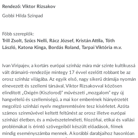
Rendező: Viktor Rizsakov
Gobbi Hilda Színpad
Főbb szereplők:
Trill Zsolt, Szűcs Nelli, Rácz József, Kristán Attila, Tóth
László, Katona Kinga, Bordás Roland, Tarpai Viktória m.v.
Ivan Viripajev, a kortárs európai színház mára már szinte kultikussá
vált drámaíró-rendezője mintegy 17 évvel ezelőtt robbant be az
orosz színház világába. Az egyik első, nagy sikerű drámája nyomán
elnevezett és szellemi társával, Viktor Rizsakovval közösen
elindított „Oxigén (Kiszlorod)” művészeti „mozgalom” egy új
hangvételű és szellemiségű, a mai kor emberének hiányérzetét
megcélzó színházi nyelv megteremtésére tesz kísérletet. Azóta
számos színművével keltett feltűnést az orosz illetve európai
színházi életben, és a művészetelméleti, filozófiai, etikai és vallási
problémákat is érintő szövegeiből készült előadások, filmek
mindig eseményszámba mennek. A korábbi darabjaihoz hasonlóan