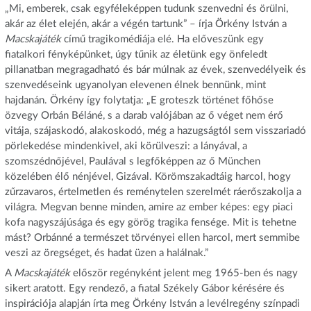
„Mi, emberek, csak egyféleképpen tudunk szenvedni és örülni,
akár az élet elején, akár a végén tartunk” – írja Örkény István a
Macskajáték
című tragikomédiája elé. Ha előveszünk egy
fiatalkori fényképünket, úgy tűnik az életünk egy önfeledt
pillanatban megragadható és bár múlnak az évek, szenvedélyeik és
szenvedéseink ugyanolyan elevenen élnek bennünk, mint
hajdanán. Örkény így folytatja: „E groteszk történet főhőse
özvegy Orbán Béláné, s a darab valójában az ő véget nem érő
vitája, szájaskodó, alakoskodó, még a hazugságtól sem visszariadó
pörlekedése mindenkivel, aki körülveszi: a lányával, a
szomszédnőjével, Paulával s legfőképpen az ő München
közelében élő nénjével, Gizával. Körömszakadtáig harcol, hogy
zűrzavaros, értelmetlen és reménytelen szerelmét ráerőszakolja a
világra. Megvan benne minden, amire az ember képes: egy piaci
kofa nagyszájúsága és egy görög tragika fensége. Mit is tehetne
mást? Orbánné a természet törvényei ellen harcol, mert semmibe
veszi az öregséget, és hadat üzen a halálnak.”
A
Macskajáték
először regényként jelent meg 1965-ben és nagy
sikert aratott. Egy rendező, a fiatal Székely Gábor kérésére és
inspirációja alapján írta meg Örkény István a levélregény színpadi