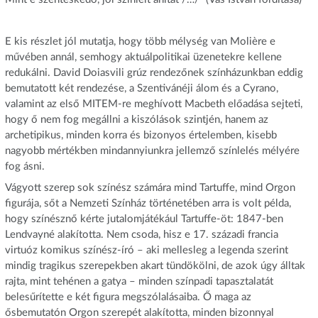
E kis részlet jól mutatja, hogy több mélység van Molière e
művében annál, semhogy aktuálpolitikai üzenetekre kellene
redukálni. David Doiasvili grúz rendezőnek színházunkban eddig
bemutatott két rendezése, a Szentivánéji álom és a Cyrano,
valamint az első MITEM-re meghívott Macbeth előadása sejteti,
hogy ő nem fog megállni a kiszólások szintjén, hanem az
archetipikus, minden korra és bizonyos értelemben, kisebb
nagyobb mértékben mindannyiunkra jellemző színlelés mélyére
fog ásni.
Vágyott szerep sok színész számára mind Tartuffe, mind Orgon
figurája, sőt a Nemzeti Színház történetében arra is volt példa,
hogy színésznő kérte jutalomjátékául Tartuffe-öt: 1847-ben
Lendvayné alakította. Nem csoda, hisz e 17. századi francia
virtuóz komikus színész-író – aki mellesleg a legenda szerint
mindig tragikus szerepekben akart tündökölni, de azok úgy álltak
rajta, mint tehénen a gatya – minden színpadi tapasztalatát
belesűrítette e két figura megszólalásaiba. Ő maga az
ősbemutatón Orgon szerepét alakította, minden bizonnyal