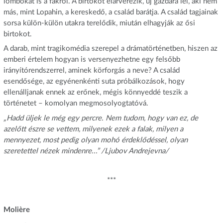
lombokat is a fákról. A birtokot elárverezik, új gazdára lel, aki nem
más, mint Lopahin, a kereskedő, a család barátja. A család tagjainak
sorsa külön-külön utakra terelődik, miután elhagyják az ősi
birtokot.
A darab, mint tragikomédia szerepel a drámatörténetben, hiszen az
emberi értelem hogyan is versenyezhetne egy felsőbb
irányítórendszerrel, aminek körforgás a neve? A család
esendősége, az egyénenkénti suta próbálkozások, hogy
ellenálljanak ennek az erőnek, mégis könnyeddé teszik a
történetet – komolyan megmosolyogtatóvá.
„Hadd üljek le még egy percre. Nem tudom, hogy van ez, de
azelőtt észre se vettem, milyenek ezek a falak, milyen a
mennyezet, most pedig olyan mohó érdeklődéssel, olyan
szeretettel nézek mindenre...” /Ljubov Andrejevna/
***
Moli
ère