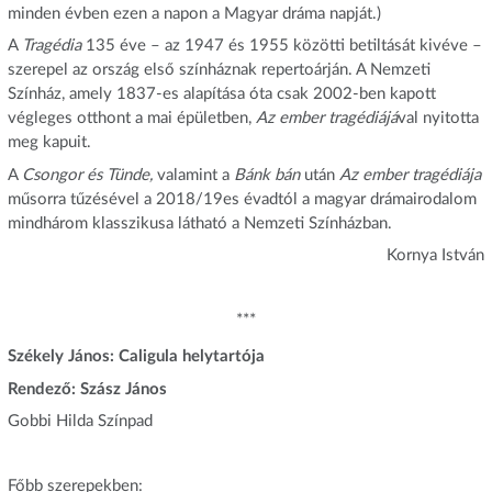
minden évben ezen a napon a Magyar dráma napját.)
A
Tragédia
135 éve – az 1947 és 1955 közötti betiltását kivéve –
szerepel az ország első színháznak repertoárján. A Nemzeti
Színház, amely 1837-es alapítása óta csak 2002-ben kapott
végleges otthont a mai épületben,
Az ember tragédiájá
val nyitotta
meg kapuit.
A
Csongor és Tünde,
valamint a
Bánk bán
után
Az ember tragédiája
műsorra tűzésével a 2018/19es évadtól a magyar drámairodalom
mindhárom klasszikusa látható a Nemzeti Színházban.
Kornya István
***
Székely János: Caligula helytartója
Rendező: Szász János
Gobbi Hilda Színpad
Főbb szerepekben: