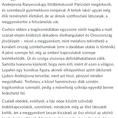
Andrejevna Ranyevszkaja, földbirtokosnő Párizsból megérkezik,
és szembesül gyermekkora romjaival. A birtok lakói ugyan még
élik reményteli életüket, de az álmok szétfoszlani látszanak, a
meggyeskertre a felszámolás vár.
Csehov ebben a tragikomédiában egyszerre sűríti magába a múlt
század elején kiütköző dekadens élethangulatot és Oroszország
jövőképét – mivel a meggyeskert, mint metafora tekinthető a
korabeli ország szimbólumának (erre a darabban utalás is történik).
A pénz szerepe fel, míg az emberi kapcsolatok szerepe
leértékelődik. Úr és szolga viszonya definiálhatatlanná válik.
Sarlotta Ivanovna kijelenti, hogy nem érti, miért él ezen a világon.
Lopahin egy komikus figura, akinek elképzelései azért ütköznek
Ljubov Andrejevna terveibe, mert azt hiszi, pénzzel minden
megoldható. Trofimov, a közel harmincéves diák szintén
tragikomikus szereplő, pedig a műveltség szikrája egyedül benne
fedezhető fel.
Családi ebédek, estélyek, a ház népe között szövődő
érdekkapcsolatok, szerelmek, mindezek még az élet látszatát
keltik, ám a meggyeskert lassan kiszárad, az ősz elviszi az utolsó