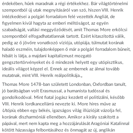
érdekében, hűek maradnak a régi értékekhez. Bár világtörténelmi
szempontból új utak megnyitásáról van szó, hiszen VIII. Henrik
intézkedései a polgári forradalom felé vezették Angliát, de
figyelmen kívül hagyta az emberi méltóságot, az egyén
szabadságát, vallási meggyőződését, amit Thomas More erkölcsi
szempontból elfogadhatatlannak tartott. Ezért kitaszítottá válik,
pedig az ő jövőre vonatkozó víziója, utópiája, túlmutat korának
haladó eszméin, tulajdonképpen ő már a polgári forradalom bűneit,
hibáit is látja, a majdani kapitalizmust mozgató
gengsztertörvényeket és ő mindezek helyett egy utópisztikus,
ideális világot képzel el. Ennek az embernek az álmai tovább
mutatnak, mint VIII. Henrik reálpolitikája.„
Thomas More 1478-ban született Londonban, Oxfordban tanult,
jó barátságban volt Erasmussal, a humanista tudóssal és
gondolkodóval. Mint fiatal jogász kezdett el politizálni, később
VIII. Henrik lordkancellárrá nevezte ki. More híres műve az
Utópia
, ebben egy békés, igazságos világ illúzióját vázolja fel,
korának diszharmóniái ellenében. Amikor a király szakított a
pápával, mert nem kapta meg a hozzájárulását Aragóniai Katalinnal
kötött házassága felbontásához és önmagát az új, anglikán