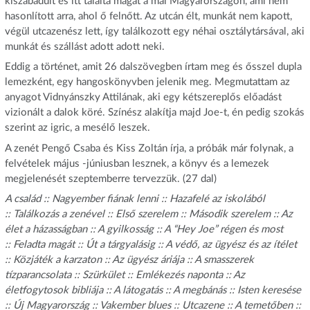
kiszabadult és itt találta magát a mai Magyarországon, ami nem
hasonlított arra, ahol ő felnőtt. Az utcán élt, munkát nem kapott,
végül utcazenész lett, így találkozott egy néhai osztálytársával, aki
munkát és szállást adott adott neki.
Eddig a történet, amit 26 dalszövegben írtam meg és ősszel dupla
lemezként, egy hangoskönyvben jelenik meg. Megmutattam az
anyagot Vidnyánszky Attilának, aki egy kétszereplős előadást
vizionált a dalok köré. Színész alakítja majd Joe-t, én pedig szokás
szerint az igric, a mesélő leszek.
A zenét Pengő Csaba és Kiss Zoltán írja, a próbák már folynak, a
felvételek május -júniusban lesznek, a könyv és a lemezek
megjelenését szeptemberre tervezzük. (27 dal)
A család :: Nagyember fiának lenni :: Hazafelé az iskolából
:: Találkozás a zenével :: Első szerelem :: Második szerelem :: Az
élet a házasságban :: A gyilkosság :: A “Hey Joe” régen és most
:: Feladta magát :: Út a tárgyalásig :: A védő, az ügyész és az ítélet
:: Közjáték a karzaton :: Az ügyész áriája :: A smasszerek
tízparancsolata :: Szürkület :: Emlékezés naponta :: Az
életfogytosok bibliája :: A látogatás :: A megbánás :: Isten keresése
:: Új Magyarország :: Vakember blues :: Utcazene :: A temetőben ::