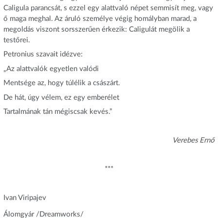
Caligula parancsát, s ezzel egy alattvaló népet semmisít meg, vagy
ő maga meghal. Az áruló személye végig homályban marad, a
megoldás viszont sorsszerűen érkezik: Caligulát megölik a
testőrei.
Petronius szavait idézve:
„Az alattvalók egyetlen valódi
Mentsége az, hogy túlélik a császárt.
De hát, úgy vélem, ez egy emberélet
Tartalmának tán mégiscsak kevés.”
Verebes Ernő
***
Ivan Viripajev
Álomgyár /Dreamworks/