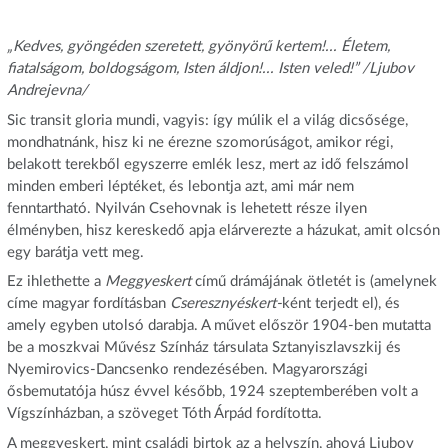
„Kedves, gyöngéden szeretett, gyönyörű kertem!... Életem,
fiatalságom, boldogságom, Isten áldjon!... Isten veled!” /Ljubov
Andrejevna/
Sic transit gloria mundi, vagyis: így múlik el a világ dicsősége,
mondhatnánk, hisz ki ne érezne szomorúságot, amikor régi,
belakott terekből egyszerre emlék lesz, mert az idő felszámol
minden emberi léptéket, és lebontja azt, ami már nem
fenntartható. Nyilván Csehovnak is lehetett része ilyen
élményben, hisz kereskedő apja elárverezte a házukat, amit olcsón
egy barátja vett meg.
Ez ihlethette a
Meggyeskert
című drámájának ötletét is (amelynek
címe magyar fordításban
Cseresznyéskert-
ként terjedt el), és
amely egyben utolsó darabja. A művet először 1904-ben mutatta
be a moszkvai Művész Színház társulata Sztanyiszlavszkij és
Nyemirovics-Dancsenko rendezésében. Magyarországi
ősbemutatója húsz évvel később, 1924 szeptemberében volt a
Vígszínházban, a szöveget Tóth Árpád fordította.
A meggyeskert, mint családi birtok az a helyszín, ahová Ljubov