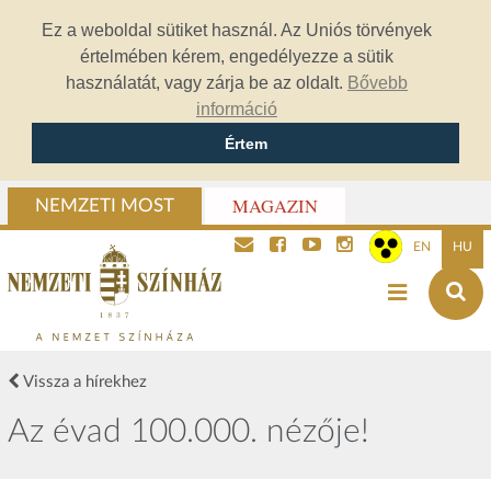
Ez a weboldal sütiket használ. Az Uniós törvények
értelmében kérem, engedélyezze a sütik
használatát, vagy zárja be az oldalt.
Bővebb
információ
Értem
MAGAZIN
NEMZETI MOST
EN
HU
Vissza a hírekhez
Az évad 100.000. nézője!