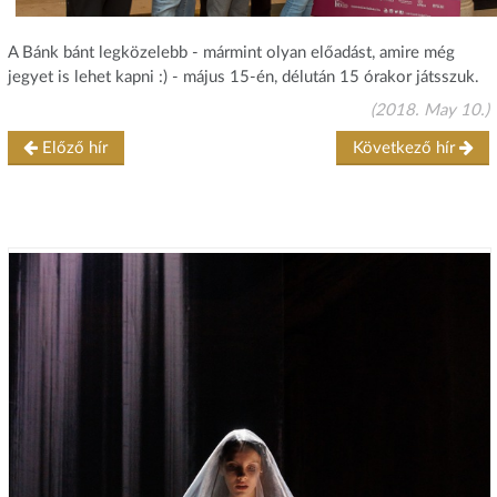
A Bánk bánt legközelebb - mármint olyan előadást, amire még
jegyet is lehet kapni :) - május 15-én, délután 15 órakor játsszuk.
(2018. May 10.)
Előző hír
Következő hír