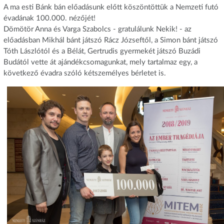
A ma esti Bánk bán előadásunk előtt köszöntöttük a Nemzeti futó
évadának 100.000. nézőjét!
Dömötör Anna és Varga Szabolcs - gratulálunk Nekik! - az
előadásban Mikhál bánt játszó Rácz Józseftől, a Simon bánt játszó
Tóth Lászlótól és a Bélát, Gertrudis gyermekét játszó Buzádi
Budától vette át ajándékcsomagunkat, mely tartalmaz egy, a
következő évadra szóló kétszemélyes bérletet is.