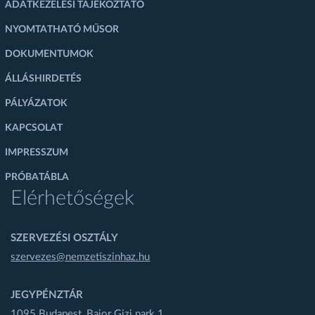
ADATKEZELÉSI TÁJÉKOZTATÓ
NYOMTATHATÓ MŰSOR
DOKUMENTUMOK
ÁLLÁSHIRDETÉS
PÁLYÁZATOK
KAPCSOLAT
IMPRESSZUM
PRÓBATÁBLA
Elérhetőségek
SZERVEZÉSI OSZTÁLY
szervezes@nemzetiszinhaz.hu
JEGYPÉNZTÁR
1095 Budapest, Bajor Gizi park 1.