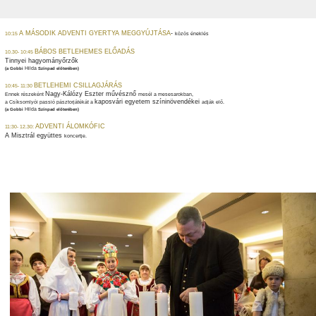
A MÁSODIK ADVENTI GYERTYA MEGGYÚJTÁSA
-
10:15
közös éneklés
BÁBOS BETLEHEMES ELŐADÁS
10.30- 10:45
Tinnyei hagyományőrzők
Hilda
(a Gobbi
Színpad előterében)
BETLEHEMI CSILLAGJÁRÁS
10:45- 11:30
Nagy-Kálózy Eszter művésznő
Ennek részeként
mesél a mesesarokban,
kaposvári egyetem színinövendékei
a Csíksomlyói passió pásztorjátékát a
adják elő.
Hilda
(a Gobbi
Színpad előterében)
ADVENTI ÁLOMKÓFIC
11:30- 12.30:
A Misztrál együttes
koncertje.