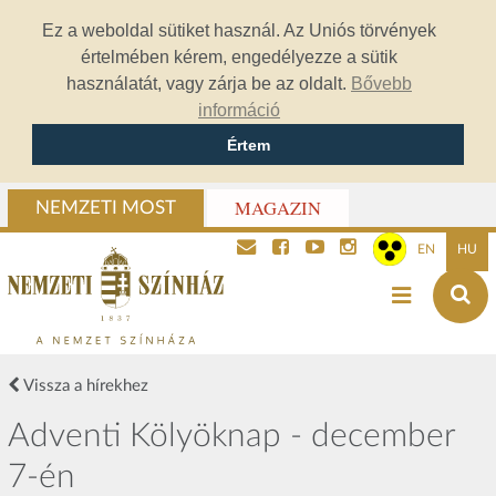
Ez a weboldal sütiket használ. Az Uniós törvények
értelmében kérem, engedélyezze a sütik
használatát, vagy zárja be az oldalt.
Bővebb
információ
Értem
MAGAZIN
NEMZETI MOST
EN
HU
Vissza a hírekhez
Adventi Kölyöknap - december
7-én