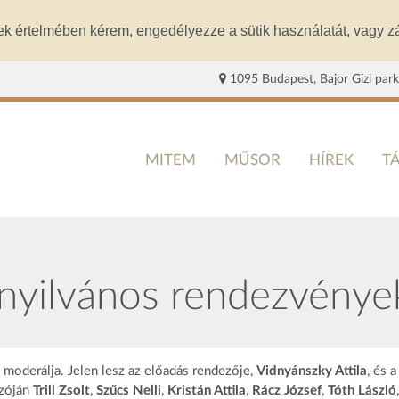
ek értelmében kérem, engedélyezze a sütik használatát, vagy zá
1095 Budapest, Bajor Gizi park
MITEM
MŰSOR
HÍREK
T
nyilvános rendezvények
moderálja. Jelen lesz az előadás rendezője,
Vidnyánszky Attila
, és a
ozóján
Trill Zsolt
,
Szűcs Nelli
,
Kristán Attila
,
Rácz József
,
Tóth László