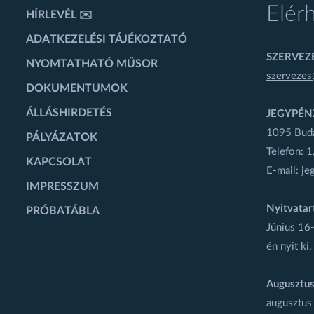
Elér
HÍRLEVÉL ✉️
ADATKEZELÉSI TÁJÉKOZTATÓ
SZERVEZÉ
NYOMTATHATÓ MŰSOR
szervezes
DOKUMENTUMOK
ÁLLÁSHIRDETÉS
JEGYPÉN
1095 Budap
PÁLYÁZATOK
Telefon: 
KAPCSOLAT
E-mail:
je
IMPRESSZUM
Nyitvatar
PRÓBATÁBLA
Június 16-
én nyit ki.
Augusztus
augusztus