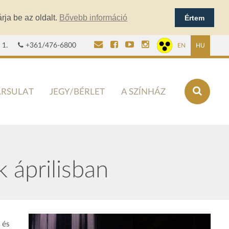
rja be az oldalt.
Bővebb információ
Értem
 1.
+361/476-6800
EN
HU
ÁRSULAT
JEGY/BÉRLET
A SZÍNHÁZ
 áprilisban
, és