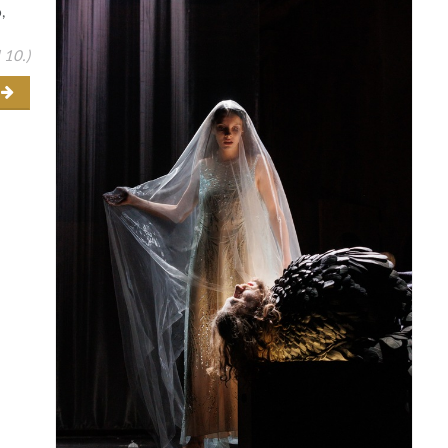
ó
,
 10.)
r