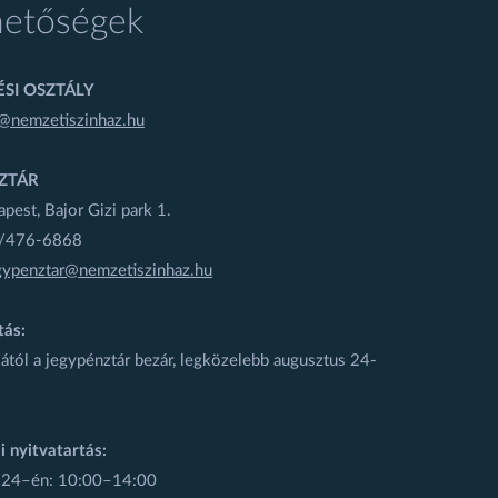
hetőségek
SI OSZTÁLY
@nemzetiszinhaz.hu
ZTÁR
est, Bajor Gizi park 1.
1/476-6868
gypenztar@nemzetiszinhaz.hu
tás:
ától a jegypénztár bezár, legközelebb augusztus 24-
i nyitvatartás:
 24–én: 10:00–14:00