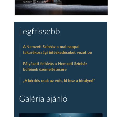
Legfrissebb
A Nemzeti Színház a mai nappal
takarékossági intézkedéseket vezet be
Pályázati felhívás a Nemzeti Színház
büféinek üzemeltetésére
„A kérdés csak az volt, ki lesz a királynő”
Galéria ajánló