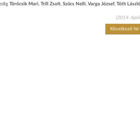
pedig
Törőcsik Mari
,
Trill Zsolt
,
Szűcs Nelli
,
Varga József
,
Tóth Lászl
(2014. April
Következő hí