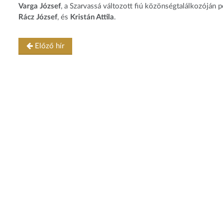
Varga József
, a Szarvassá változott fiú közönségtalálkozóján 
Rácz József
, és
Kristán Attila
.
Előző hír