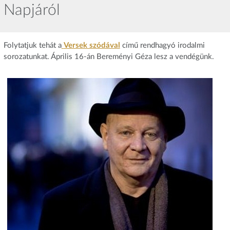
Napjáról
Folytatjuk tehát a
Versek szódával
című rendhagyó irodalmi
sorozatunkat. Április 16-án Bereményi Géza lesz a vendégünk.