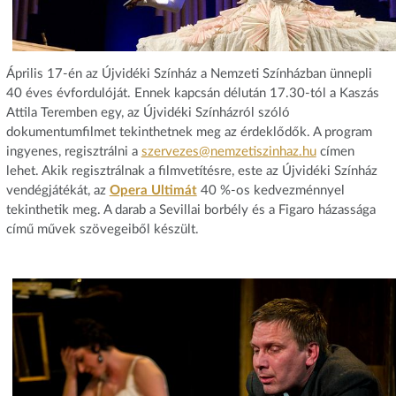
Április 17-én az Újvidéki Színház a Nemzeti Színházban ünnepli
40 éves évfordulóját. Ennek kapcsán délután 17.30-tól a Kaszás
Attila Teremben egy, az Újvidéki Színházról szóló
dokumentumfilmet tekinthetnek meg az érdeklődők. A program
ingyenes, regisztrálni a
szervezes@nemzetiszinhaz.hu
címen
lehet. Akik regisztrálnak a filmvetítésre, este az Újvidéki Színház
vendégjátékát, az
Opera Ultimát
40 %-os kedvezménnyel
tekinthetik meg. A darab a Sevillai borbély és a Figaro házassága
című művek szövegeiből készült.