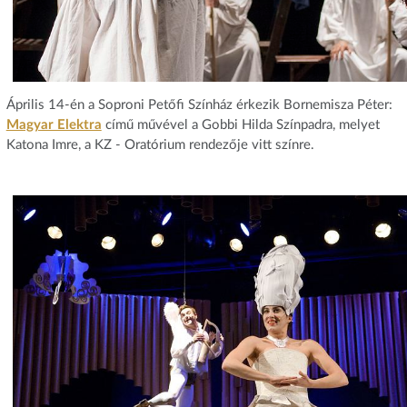
Április 14-én a Soproni Petőfi Színház érkezik Bornemisza Péter:
Magyar Elektra
című művével a Gobbi Hilda Színpadra, melyet
Katona Imre, a KZ - Oratórium rendezője vitt színre.