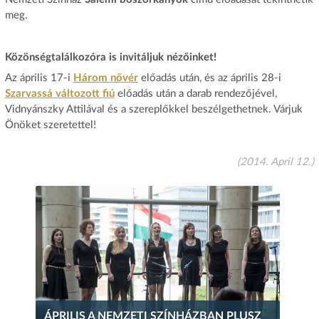
meg.
Közönségtalálkozóra is invitáljuk nézőinket!
Az április 17-i
Három nővér
előadás után, és az április 28-i
Szarvassá változott fiú
előadás után a darab rendezőjével,
Vidnyánszky Attilával és a szereplőkkel beszélgethetnek. Várjuk
Önöket szeretettel!
(2014. April 12.)
ÁPRILIS A NEMZETI SZÍNHÁZBAN PLUSZ