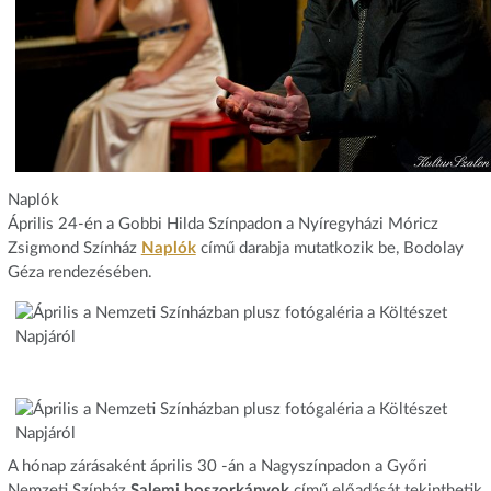
Naplók
Április 24-én a Gobbi Hilda Színpadon a Nyíregyházi Móricz
Zsigmond Színház
Naplók
című darabja mutatkozik be, Bodolay
Géza rendezésében.
A hónap zárásaként április 30 -án a Nagyszínpadon a Győri
Nemzeti Színház
Salemi boszorkányok
című előadását tekinthetik