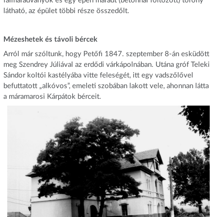
falmaradványok és egy épen maradt (betonnal foltozott) torony
látható, az épület többi része összedőlt.
Mézeshetek és távoli bércek
Arról már szóltunk, hogy Petőfi 1847. szeptember 8-án esküdött
meg Szendrey Júliával az erdődi várkápolnában. Utána gróf Teleki
Sándor koltói kastélyába vitte feleségét, itt egy vadszőlővel
befuttatott „alkóvos”, emeleti szobában lakott vele, ahonnan látta
a máramarosi Kárpátok bérceit.