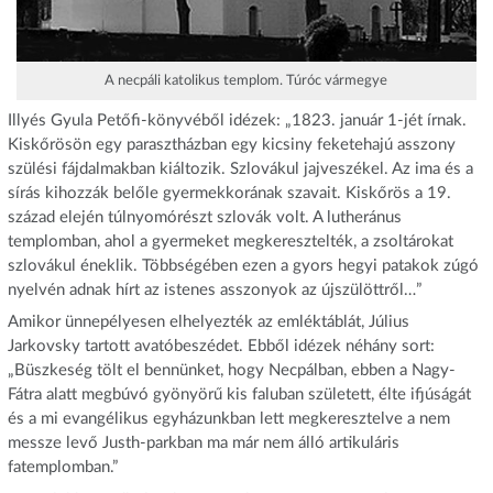
A necpáli katolikus templom. Túróc vármegye
Illyés Gyula Petőfi-könyvéből idézek: „1823. január 1-jét írnak.
Kiskőrösön egy parasztházban egy kicsiny feketehajú asszony
szülési fájdalmakban kiáltozik. Szlovákul jajveszékel. Az ima és a
sírás kihozzák belőle gyermekkorának szavait. Kiskőrös a 19.
század elején túlnyomórészt szlovák volt. A lutheránus
templomban, ahol a gyermeket megkeresztelték, a zsoltárokat
szlovákul éneklik. Többségében ezen a gyors hegyi patakok zúgó
nyelvén adnak hírt az istenes asszonyok az újszülöttről…”
Amikor ünnepélyesen elhelyezték az emléktáblát, Július
Jarkovsky tartott avatóbeszédet. Ebből idézek néhány sort:
„Büszkeség tölt el bennünket, hogy Necpálban, ebben a Nagy-
Fátra alatt megbúvó gyönyörű kis faluban született, élte ifjúságát
és a mi evangélikus egyházunkban lett megkeresztelve a nem
messze levő Justh-parkban ma már nem álló artikuláris
fatemplomban.”