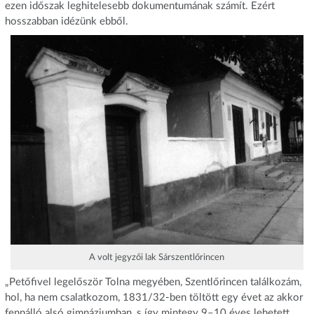
ezen időszak leghitelesebb dokumentumának számít. Ezért
hosszabban idézünk ebből.
A volt jegyzői lak Sárszentlőrincen
„Petőfivel legelőször Tolna megyében, Szentlőrincen találkozám,
hol, ha nem csalatkozom, 1831/32-ben töltött egy évet az akkor
fennálló alsó gimnáziumban, s így mintegy 9–10 éves lehetett.