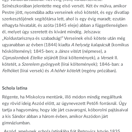
Színészkorában jelentette meg első versét. Két év múlva, amikor
Pestre jött, nyomdába adta verseinek első kötetét, és egy divatlap
szerkesztőjének segítőtársa lett, ahol is egy évig maradt; ezután
elhagyta hivatalát, és azóta (1845 eleje) abban a függetlenségben
él, melyet úgy szeretett és kívánt mindég. Jelszava:
„Koldustarisznya és szabadság!” Verseinek első kötete után még
ugyanabban az évben (1844) kiadta
A helység kalapácsá
t (komikus
hősköltemény); 1845-ben; a
János vitéz
t (népmese), a
Cipruslombok Etelke sírjáról
t (lírai költemények), a
Versek
II.
kötetét, a
Szerelem gyöngyei
t (lírai költemények); 1846-ban: a
Felhők
et (lírai versek) és
A hóhér kötelé
t (regény prózában).
Schola latina
Régente, ha Miskolcra mentünk, illő módon mindig megálltunk
egy rövid ideig Aszód előtt, az úgynevezett Petőfi forrásnál. Úgy
tartja a hagyomány, hogy ide járt csavarogni, kóborolni pajtásaival
a kis Sándor abban a három évben, amikor Aszódon járt
gimnáziumban.
„Aszód, amelynek
schola latiná
jába fiát Petrovics István 1835