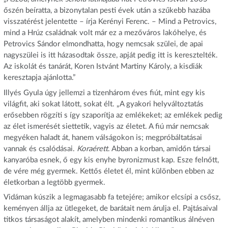
őszén beíratta, a bizonytalan pesti évek után a szűkebb hazába
visszatérést jelentette – írja Kerényi Ferenc. – Mind a Petrovics,
mind a Hrúz családnak volt már ez a mezőváros lakóhelye, és
Petrovics Sándor elmondhatta, hogy nemcsak szülei, de apai
nagyszülei is itt házasodtak össze, apját pedig itt is keresztelték.
Az iskolát és tanárát, Koren Istvánt Martiny Károly, a kisdiák
keresztapja ajánlotta.”
Illyés Gyula úgy jellemzi a tizenhárom éves fiút, mint egy kis
világfit, aki sokat látott, sokat élt. „A gyakori helyváltoztatás
erősebben rögzíti s így szaporítja az emlékeket; az emlékek pedig
az élet ismerését siettetik, vagyis az életet. A fiú már nemcsak
megyéken haladt át, hanem válságokon is; megpróbáltatásai
vannak és csalódásai.
Koraérett
. Abban a korban, amidőn társai
kanyaróba esnek, ő egy kis enyhe byronizmust kap. Esze felnőtt,
de vére még gyermek. Kettős életet él, mint különben ebben az
életkorban a legtöbb gyermek.
Vidáman kúszik a legmagasabb fa tetejére; amikor elcsípi a csősz,
keményen állja az ütlegeket, de barátait nem árulja el. Pajtásaival
titkos társaságot alakít, amelyben mindenki romantikus álnéven