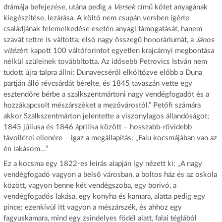
drámája befejezése, utána pedig a
Versek
című kötet anyagának
kiegészítése, lezárása. A költő nem csupán versben ígérte
családjának felemelkedése esetén anyagi támogatását, hanem
szavát tettre is váltotta: első nagy összegű honoráriumát, a
János
vitéz
ért kapott 100 váltóforintot egyetlen krajcárnyi megbontása
nélkül szüleinek továbbította. Az idősebb Petrovics István nem
tudott újra talpra állni: Dunavecséről elköltözve előbb a Duna
partján álló révcsárdát bérelte, és 1845 tavaszán vette egy
esztendőre bérbe a szalkszentmártoni nagy vendégfogadót és a
hozzákapcsolt mészárszéket a mezővárostól.” Petőfi számára
akkor Szalkszentmárton jelentette a viszonylagos állandóságot;
1845 júliusa és 1846 áprilisa között – hosszabb-rövidebb
távollétei ellenére – igaz a megállapítás: „Falu kocsmájában van az
én lakásom…”
Ez a kocsma egy 1822-es leírás alapján így nézett ki: „A nagy
vendégfogadó vagyon a belső városban, a boltos ház és az oskola
között, vagyon benne két vendégszoba, egy borivó, a
vendégfogadós lakása, egy konyha és kamara, alatta pedig egy
pince; ezenkívül itt vagyon a mészárszék, és ahhoz egy
fagyuskamara, mind egy zsindelyes födél alatt, falai téglából