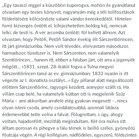
„Egy tavaszi reggel a küszöbön kuporogva, mohón és gyanútlanul
olvastam egy testes könyvet, nagyanyám még a téli tollfosztások
földerítésére kölcsönözte valami vándor kereskedőtől. Hirtelen
forró bizsergés öntött el, kifejezhetetlen boldog kéj, nemcsak
lelki, de testi is. A vér arcomba ömlött; föl kellett állnom. Azt
olvastam, hogy Petőfi, Petőfi Sándor évekig élt Sárszentlőrincen,
itt járt gimnáziumba. Nem volt tévedés, elolvastam másodszor,
harmadszor, tizedszer is. Nem Sárszenten, nem valamelyik
Szentlőrincen… hanem itt, ebben a faluban járt, ott arra a jegenyék
mögött… »1831. szept. 28-ikától fogva a Tolna megyei
Sárszentlőrincen tanul az ev. gimnáziumban; 1833 nyarán is itt
végezte az I. donatista osztályt…« Egy pillanat alatt megváltozott
előttem Sárszentlőrinc, ragyogni kezdett, aranypor szállt rá. Ha
villám csap belé, ha valamelyik kútban ott is megjelenik Szűz
Mária – ami akkoriban arrafelé elég gyakran megesett –, nincs
olyan isteni csoda, amely csodálatosabbá, azonnali látásra
érdemesebbé tette volna a falvat. Fölugrottam, s úgy, ahogy
voltam, hajadonfőtt, mezítláb megindultam. Két óra múlva ott
álltam porosan és pihegve a falu térnek is beillő széles, gyönyörű
főutcája végén. A régi kollégium, nádfödeles, egyszerű, földszintes