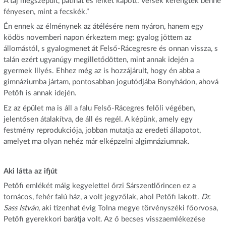
A táj megszépült, patinát és lelket kapott. Versek kerengtek benne
fényesen, mint a fecskék.”
Én ennek az élménynek az átélésére nem nyáron, hanem egy
ködös novemberi napon érkeztem meg: gyalog jöttem az
állomástól, s gyalogmenet át Felső-Rácegresre és onnan vissza, s
talán ezért ugyanúgy megilletődötten, mint annak idején a
gyermek Illyés. Ehhez még az is hozzájárult, hogy én abba a
gimnáziumba jártam, pontosabban jogutódjába Bonyhádon, ahová
Petőfi is annak idején.
Ez az épület ma is áll a falu Felső-Rácegres felőli végében,
jelentősen átalakítva, de áll és regél. A képünk, amely egy
festmény reprodukciója, jobban mutatja az eredeti állapotot,
amelyet ma olyan nehéz már elképzelni algimnáziumnak.
Aki látta az ifjút
Petőfi emlékét máig kegyelettel őrzi Sárszentlőrincen ez a
tornácos, fehér falú ház, a volt jegyzőlak, ahol Petőfi lakott.
Dr.
Sass István
, aki tizenhat évig Tolna megye törvényszéki főorvosa,
Petőfi gyerekkori barátja volt. Az ő becses visszaemlékezése