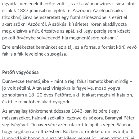
egyúttal versének ihletője volt –, s azt a vándorszínész-társulatot
is, akik 1837 júniusában léptek fel Aszódon. Az előadásaikra
(titokban) járva beleszeretett egy fiatal színésznőbe, s ezért el
akart szökni Aszódról. A szökési kísérletet Koren akadályozta
meg, elzárva a fiút, értesítve az apát, aki „egy percig sem késett
pokoli örvénybe sűlyedendő fija megmentésére rohanni.”
Erre emlékeztet bennünket ez a táj, ez a forrás, a forrást körülvevő
fák, s a fák leveleinek susogása.
Petőfi vágyódása
Dunavecse temetőjébe – mint a régi falusi temetőkben mindig –
jó volt sétálni. A tavaszi virágokra is figyelve, mosolyogva
gondoltam a 18–20 éves Petőfire, aki itt akart meghalni fiatalon,
és itt, e temetőben akart nyugodni.
Az anyagilag tönkrement édesapa 1843-ban itt bérelt egy
mészárszéket, hajdani székálló legénye és sógora, Baranyai Péter
segítségével. Dunavecsére azért utazott le április végén Sándor,
hogy segítsen a költözésben. Közben az örökké úton lévő ifjú itt
is marad két hónapig, s ezalatt kilenc verset írt. Innen aztán szülei