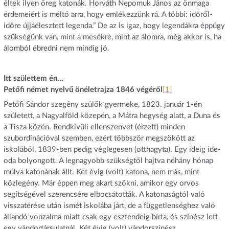
éltek ilyen öreg katonák. Horváth Nepomuk János az önmaga
érdemeiért is méltó arra, hogy emlékezzünk rá. A többi: időről-
időre újjáélesztett legenda.” De az is igaz, hogy legendákra éppúgy
szükségünk van, mint a mesékre, mint az álomra, még akkor is, ha
álomból ébredni nem mindig jó.
Itt születtem én…
Petőfi német nyelvű önéletrajza 1846 végéről
[1]
Petőfi Sándor szegény szülők gyermeke, 1823. január 1-én
született, a Nagyalföld közepén, a Mátra hegység alatt, a Duna és
a Tisza közén. Rendkívüli ellenszenvet (érzett) minden
szubordinációval szemben, ezért többször megszökött az
iskolából, 1839-ben pedig véglegesen (otthagyta). Egy ideig ide-
oda bolyongott. A legnagyobb szükségtől hajtva néhány hónap
múlva katonának állt. Két évig (volt) katona, nem más, mint
közlegény. Már éppen meg akart szökni, amikor egy orvos
segítségével szerencsére elbocsátották. A katonaságtól való
visszatérése után ismét iskolába járt, de a függetlenséghez való
állandó vonzalma miatt csak egy esztendeig bírta, és színész lett
egy vándortársulatnál. Két évig (volt) vándorszínész.