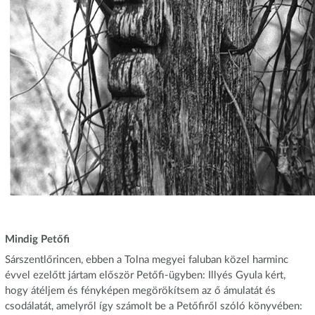
Mindig Petőfi
Sárszentlőrincen, ebben a Tolna megyei faluban közel harminc
évvel ezelőtt jártam először Petőfi-ügyben: Illyés Gyula kért,
hogy átéljem és fényképen megörökítsem az ő ámulatát és
csodálatát, amelyről így számolt be a Petőfiről szóló könyvében: