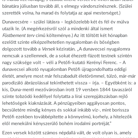
bánatára júliusban tovább áll, s elmegy vándorszínésznek. (Szülei
szerették volna, ha marad és folytatja az apai mesterséget.)
Dunavecsére – szülei látásra – legközelebb két és fél év múlva
utazik le. (A megérkezésről szól a mindenki által ismert
Füstbement terv
című költeménye.) Az itt töltött két hónapban
ezelőtt szinte elképzelhetetlen nyugalomban és bőségben
dolgozott tovább a
Versek
kéziratán. „A dunavecsei nyugalomra
nemcsak a szellemnek, de a sokat éhezett-fázott testnek szintén
nagy szüksége volt – véli a Petőfi-kutató Kerényi Ferenc. – A
dunavecsei alkotó nyugalomban Petőfi újragondolhatta eddigi
életét, amelyre most már felszabadult életörömmel, túlzó, már-már
parodizáló ábrázolással tekinthetett vissza – írja. – Egyébként is: a
kis, Duna-menti mezővárosban írott 19 versben 1844 tavaszáról
szinte tobzódó kedéllyel folytatta a lírai szerepjátszásban rejlő
lehetőségek kiaknázását. A pénzügyeiben aggályosan pontos,
becsületére mindig kényes és sokkal inkább víz-, mint borissza
Petőfi ezekben továbbépítette a könnyelmű, korhely, a hitelezők
elől menekülni kényszerülő bohém irodalmi portréját.”
Ezen versek között számos népdallá vált, de volt olyan is, amely