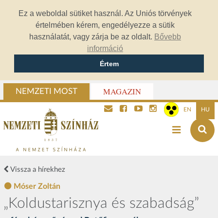
Ez a weboldal sütiket használ. Az Uniós törvények
értelmében kérem, engedélyezze a sütik
használatát, vagy zárja be az oldalt.
Bővebb
információ
Értem
MAGAZIN
NEMZETI MOST
EN
HU
Vissza a hírekhez
Móser Zoltán
„Koldustarisznya és szabadság”