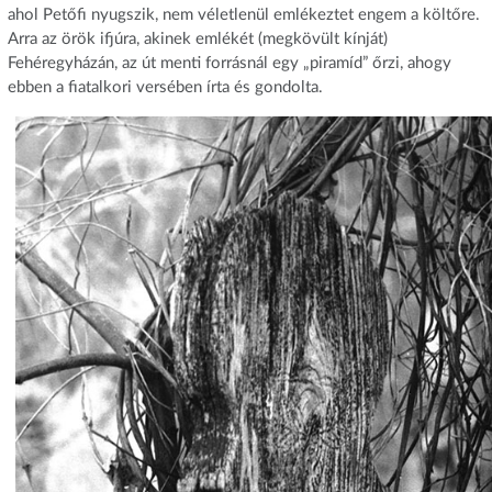
ahol Petőfi nyugszik, nem véletlenül emlékeztet engem a költőre.
Arra az örök ifjúra, akinek emlékét (megkövült kínját)
Fehéregyházán, az út menti forrásnál egy „piramíd” őrzi, ahogy
ebben a fiatalkori versében írta és gondolta.