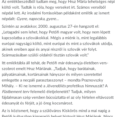
Az emlékbeszédből tudtam meg, hogy Hruz Mária tehetséges népi
költő volt. Tudták is róla, hogy verseket írt. Számos verséből
népdal lett. Az irodalmi forrásokban példaként említik az ismert
népdalt:
Gyere, napocska, gyere…
Szintén az avatáskor, 2000. augusztus 27-én hangzott el:
„Letagadni sem lehet, hogy Petőfi magyar volt, hogy nem lépett
kapcsolatba a szlovákokkal. Mégis a miénk is, mint legalábbis
európai nagyságú költő, mint európai és mint a szlovákok utódja,
akinek ereiben apai és anyai részről is szlovák vér folyt.
Származásában szülői oldalról tisztán szlovák volt.”
Itt emléktábla áll tehát, de Petőfi már édesanyja életében vers-
szobrot emelt Hruz Máriának. „Tudjuk, hogy barátainak,
pályatársainak, kortársainak hányszor és milyen szeretettel
emlegette a necpáli parasztasszonyt – mondta Praznovszky
Mihály. – Ki ne ismerné a
Jövendölés
profetikus himnuszát? A
Füstbement terv
felemelő életjelenetét? Tudjuk, milyen
fájdalmasan szép versben búcsúztatta el az oly hirtelen eltávozott
édesanyát és férjét, a jó öreg kocsmárost.
Az is közismert, hogy a szülőváros Kiskörös mind a mai napig a
Petőfi kultuszban kimagasló helyet biztosít Hruz Máriának. Nincs