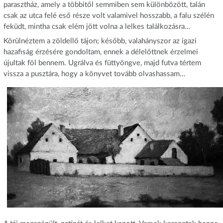
parasztház, amely a többitől semmiben sem különbözött, talán
csak az utca felé eső része volt valamivel hosszabb, a falu szélén
feküdt, mintha csak elém jött volna a lelkes találkozásra…
Körülnéztem a zöldellő tájon; később, valahányszor az igazi
hazafiság érzésére gondoltam, ennek a délelőttnek érzelmei
újultak föl bennem. Ugrálva és füttyöngve, majd futva tértem
vissza a pusztára, hogy a könyvet tovább olvashassam…