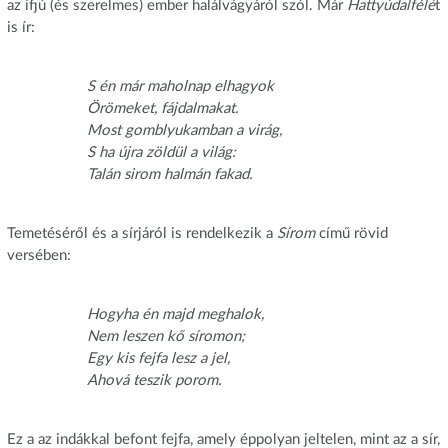
az ifjú (és szerelmes) ember halálvágyáról szól. Már
Hattyúdalfélé
t
is ír:
S én már maholnap elhagyok
Örömeket, fájdalmakat.
Most gomblyukamban a virág,
S ha újra zöldül a világ:
Talán sirom halmán fakad.
Temetéséről és a sírjáról is rendelkezik a
Sírom
című rövid
versében:
Hogyha én majd meghalok,
Nem leszen kő síromon;
Egy kis fejfa lesz a jel,
Ahová teszik porom.
Ez a az indákkal befont fejfa, amely éppolyan jeltelen, mint az a sír,