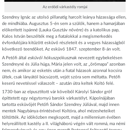
Az erdődi várkastély romjai
Szendrey Ignác az utolsó pillanatig harcolt leánya házassága ellen,
de mindhiába. Augusztus 5-én sem a szülők, hanem a hamarjában
előkerített ispánné (Lauka Gusztáv nővére) és a katolikus pap,
Kalos István beszélték meg a fiatalokkal a megismerkedés
évfordulójára kitűzött esküvő részleteit és a vegyes házasságból
következő teendőket. Az esküvő 1847. szeptember 8-án volt.
A Petőfi által
esküvői hókuszpókusz
nak nevezett egybekelésen
Szendreyné és Júlia húga, Mária jelen volt, az „örömapa” azonban
nem, és amikor az esketés után a fiatal házasok azonnal kocsira
ültek, csak lányától búcsúzott, vejét szóra sem méltatta. Petőfi
keserű nevetéssel válaszolt – azután útra keltek Koltó felé.
1730-ban az elpusztított vár köveiből Károlyi Sándor gróf
építtetett egy négytornyú barokk várkastélyt. Kápolnájában
tartotta esküvőjét Petőfi Sándor Szendrey Júliával, majd innen
mentek Nagybánya érintésével Koltóra, ahol mézesheteiket
töltötték. Az időközben megkopott, majd a millennium évében
helyreállított kastély a II. világháború végén vált rommá, ma némi