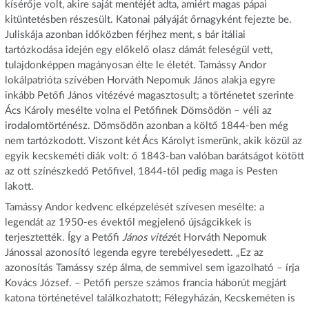
kísérője volt, akire saját mentéjét adta, amiért magas pápai
kitüntetésben részesült. Katonai pályáját őrnagyként fejezte be.
Juliskája azonban időközben férjhez ment, s bár itáliai
tartózkodása idején egy előkelő olasz dámát feleségül vett,
tulajdonképpen magányosan élte le életét. Tamássy Andor
lokálpatrióta szívében Horváth Nepomuk János alakja egyre
inkább Petőfi János vitézévé magasztosult; a történetet szerinte
Ács Károly mesélte volna el Petőfinek Dömsödön – véli az
irodalomtörténész. Dömsödön azonban a költő 1844-ben még
nem tartózkodott. Viszont két Ács Károlyt ismerünk, akik közül az
egyik kecskeméti diák volt: ő 1843-ban valóban barátságot kötött
az ott színészkedő Petőfivel, 1844-től pedig maga is Pesten
lakott.
Tamássy Andor kedvenc elképzelését szívesen mesélte: a
legendát az 1950-es évektől megjelenő újságcikkek is
terjesztették. Így a Petőfi
János vitéz
ét Horváth Nepomuk
Jánossal azonosító legenda egyre terebélyesedett. „Ez az
azonosítás Tamássy szép álma, de semmivel sem igazolható – írja
Kovács József. – Petőfi persze számos francia háborút megjárt
katona történetével találkozhatott; Félegyházán, Kecskeméten is