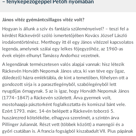
– fényképezőgéppel Petőfi nyomában
János vitéz gyémántcsillagos vitéz volt?
Hogyan is állunk a szív és fantázia szüleményeivel? – teszi fel a
kérdést Ráckevéről szóló ismertetőjében Kovács József László
irodalomtörténész. Merthogy itt él egy János vitézzel kapcsolatos
legenda, amelynek szálai egy lelkes főjegyzőhöz, az 1960-as
évek elején elhunyt Tamássy Andorhoz vezetnek.
A legendának természetesen valós alapjai vannak: hisz létezik
Ráckevén Horváth Nepomuk János utca, ki van téve egy (igaz,
düledező) házra emléktábla, de kint a temetőben, főhelyen ott a
gondozott sírja is a parasztlegényből, szabólegényből lett
nyugdíjas őrnagynak. S az is igaz, hogy Horváth Nepomuk János
(1774–1847) a Ráckevén született. Árva gyermek volt,
mostohaapja pásztorként foglalkoztatta és komiszul bánt vele.
Ezért 1793. márc. 14-én belépett a Ráckevén toborzó 5.
huszárezred kötelékébe, elhagyva szerelmét, a szintén árva
Pillinger Juliannát. Részt vett (többek között) a marengói és a
győri csatában is. A francia fogságból kiszabadult VII. Pius pápának