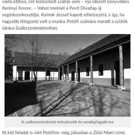
várta otthon, sőt biztosított szállás sem – írja idézett könyvében
Kerényi Ferenc. – Vahot Imrénél a Pesti Divatlap új
segédszerkesztője, Kolmár József kapott elhelyezést, s így, ha
nagyobb lélegzetű volt a munka, Petőfi számára maradt a szülők
lakása Szalkszentmártonban.
A szalkszentmártoni mészárszék és vendégfogadó ma
Itt két feladat is várt Petőfire: még júliusban a
Zöld Marci
című