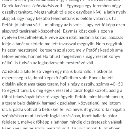
Derék tanárunk
Lehr András
volt… Egymaga egy teremben négy
osztályt tanított. Megtanultuk tőle sok egyében kívül a latin nyelv
alapjait, úgy hogy később feledhettünk is belőle valamit, s ha
Petőfi jó latinná vált – minthogy az is volt –, úgy ezt főképp ezen
alapvető tanárának köszönheté. Egymás közt csakis ezen a
nyelven beszélheténk, kivéve azon időt, midőn a közös labdázás
ideje a tanár vezérlete mellett tavasszal megnyílt. Nem nagyítok,
ha ezen mesterénél keresem az alapot, mely Petőfit később ama
tetőre emelé, honnét Horatiust megértvén s nagy részét könyv
nélkül is tudván az legkedvesebb mesterévé vált.
Az iskola a falu felső végén egy ma is különálló, s akkor az
esperesség tulajdonát képező épületben volt. Ennek keleti
oldalán állott ama tágas terem, hol a négy osztály, számra 40–50
fő együtt tanult, s míg egyik résszel a tanár foglalkozott, addig a
többi feladványát készíté vagy figyelt. Petőfi, mint kisebb tanuló,
a terem baloldalának harmadik padjában, közvetlenül mellettem
ült. E padra volt cifra betűkkel felírva neve, itt gyakorolta magát a
szépírásban mint kedvelt foglalkozásában, innét hallatta bátor
feleleteit, melyek főképp a latinban mindig dicséretesek valának.
Ezen kívül ügyes írótollmetsző volt. Jaj volt annak, ki őt ebben