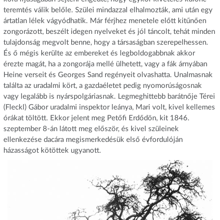
teremtés válik belőle. Szülei mindazzal elhalmozták, ami után egy
ártatlan lélek vágyódhatik. Már férjhez menetele előtt kitűnően
zongorázott, beszélt idegen nyelveket és jól táncolt, tehát minden
tulajdonság megvolt benne, hogy a társaságban szerepelhessen.
És ő mégis kerülte az embereket és legboldogabbnak akkor
érezte magát, ha a zongorája mellé ülhetett, vagy a fák árnyában
Heine verseit és Georges Sand regényeit olvashatta. Unalmasnak
találta az uradalmi kört, a gazdaéletet pedig nyomorúságosnak
vagy legalább is nyárspolgáriasnak. Legmeghittebb barátnője Térei
(Fleckl) Gábor uradalmi inspektor leánya, Mari volt, kivel kellemes
órákat töltött. Ekkor jelent meg Petőfi Erdődön, kit 1846.
szeptember 8-án látott meg először, és kivel szüleinek
ellenkezése dacára megismerkedésük első évfordulóján
házasságot kötöttek ugyanott.