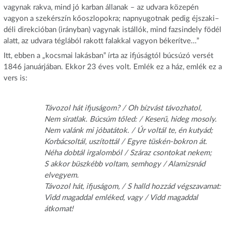
vagynak rakva, mind jó karban állanak – az udvara közepén
vagyon a szekérszín kőoszlopokra; napnyugotnak pedig éjszaki–
déli direkcióban (irányban) vagynak istállók, mind fazsindely födél
alatt, az udvara téglából rakott falakkal vagyon békerítve…”
Itt, ebben a „kocsmai lakásban” írta az ifjúságtól búcsúzó versét
1846 januárjában. Ekkor 23 éves volt. Emlék ez a ház, emlék ez a
vers is:
Távozol hát ifjuságom? / Oh bízvást távozhatol,
Nem siratlak. Búcsúm tőled: / Keserű, hideg mosoly.
Nem valánk mi jóbatátok. / Úr voltál te, én kutyád;
Korbácsoltál, uszítottál / Egyre tüskén-bokron át.
Néha dobtál irgalomból / Száraz csontokat nekem;
S akkor büszkébb voltam, semhogy / Alamizsnád
elvegyem.
Távozol hát, ifjuságom, / S halld hozzád végszavamat:
Vidd magaddal emléked, vagy / Vidd magaddal
átkomat!