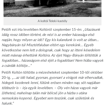
A koltói Teleki-kastély
Petőfi ezt írta levelében Koltóról szeptember 15-én:
„Utazásunk
idáig rossz időben történt, de nézi is az ember házassága első
napján, hogy milyen az idő? Egy kis kalandunk is volt az útban…
Nagybányán túl Misztótfaluban eltört egy kerekünk… Egyéb
következése nem lett a dolognak, csak hogy az itteni késedelem
miatt másnap érhettünk Koltóra. Az éjet Nagy-Bányán töltöttük a
fogadóban… házasságom első éjét a fogadóban! Nem hiába vagyok
a csárdák költője…”
Petőfi Koltón töltötte a mézesheteket szeptember 10-től október
20-ig.
„…az idő halad, gyorsan, gyorsan! a virágok már elhervadtak,
hidegek kezdenek lenni, fűtünk erősen minden nap, sőt napjában
többször is – írja egyik levelében. – Oly vén házas vagyok már
(öthetes), maholnap talán már bölcső jön a házba s utána
nemsokára koporsó. Egyebet sem teszünk, csak születünk és
halunk.”