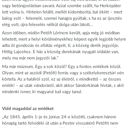
vagy betűrajzolásban zavará. Azzal szembe szállt, ha Herkópáter
lett volna is. Hirtelen felállt, mellét kidomborítá, bal öklét – mert
balog volt – felemelé, szemei haragra gyúltak, s ha ez az ijesztés
elég volt, újra feleselés nélkül dolga után látott…
Azon időben, midőn Petőfi Lőrincre került, apja még jó módban
lehetett, mert a helyi körülményekhez képest egyik legjobb helyre
adta őt gondozás és ellátás végett, ti. a község derék jegyzője,
Hittig Lajoshoz. E ház a község derekának nyugati oldalán van,
mely ma már nem jegyzői lak.”
Ma már múzeum. Egy a sok közül? Egy a fontos emlékek közül.
Olyan, mint az aszódi (Petőfi) forrás vagy a székelykeresztúri vén
körtefa. Az a halálról szól, ez az életről, s mindkettő – az összes
emlék! – az utak vándoráról, akit akkor Sándorkának hívtak, s akit
mindenki ismer, ki magyarul tud vagy tanul.
Vidd magaddal az emléket
„Az 1845. április 1-je és június 24-e közötti, csaknem három
hónapig tartó felvidéki út után a Pestre visszatérő Petőfit nem