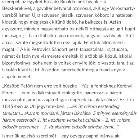
szerepel; az egyiket Rinaldo Rinaldininek hívják – ő
Becskerekivel, a gavallér betyárral azonosul, akit egy Vörösmarty-
versből ismer. Újra szívesen játszik, szívesen kóborol a határban,
kiderül, hogy mégiscsak kitűnő dobó, ha balkezes is. Aztán
egyszerre, minden magyarázható ok nélkül otthagyja az ugri-bugri
társaságot; s ha a többiek utána mennek, hogy visszahívják, sötét
arccal, szinte megsértődötten néz rájuk. Felettük állónak érzi
magát…” A kis Petrovics Sándort pesti tapasztalatai, rajztudása,
német és latin nyelvismerete emelték ki a többiek közül. Iskolai
bizonyítványai soha nem is voltak ennyire jók; olvasott, tanult az
iskolán kívül is; itt, Aszódon ismerkedett meg a francia nyelv
alapelemeivel.
„Később Petőfi nem erre volt büszke – fűzi a fentiekhez Kerényi
Ferenc –, nem is diákcsínyeit emlegette, hanem azt a három
mozzanatot, ami hozzájárult igazi énjének kialakításához.” Ezt írta
1845-ben az Úti jegyzetekben:
„…én itt három esztendeig
tanultam… akarom mondani: jártam iskolába. S milyen eseménydús
három esztendő! 1. Itt kezdtem verseket csinálni – 2. Itt voltam
először szerelmes – 3. Itt akartam először színész lenni…”
Ismerjük az első szerelmét – egy özvegy papné leánya, aki