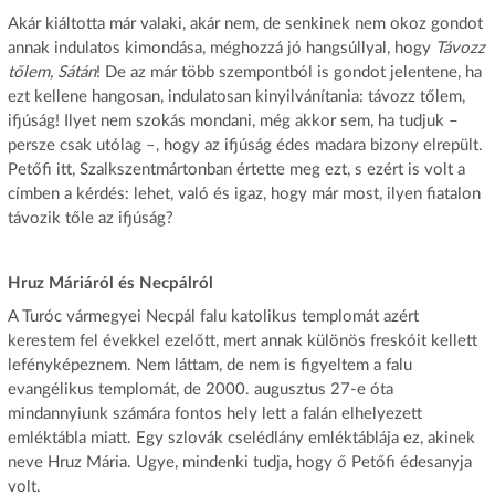
Akár kiáltotta már valaki, akár nem, de senkinek nem okoz gondot
annak indulatos kimondása, méghozzá jó hangsúllyal, hogy
Távozz
tőlem, Sátán
! De az már több szempontból is gondot jelentene, ha
ezt kellene hangosan, indulatosan kinyilvánítania: távozz tőlem,
ifjúság! Ilyet nem szokás mondani, még akkor sem, ha tudjuk –
persze csak utólag –, hogy az ifjúság édes madara bizony elrepült.
Petőfi itt, Szalkszentmártonban értette meg ezt, s ezért is volt a
címben a kérdés: lehet, való és igaz, hogy már most, ilyen fiatalon
távozik tőle az ifjúság?
Hruz Máriáról és Necpálról
A Turóc vármegyei Necpál falu katolikus templomát azért
kerestem fel évekkel ezelőtt, mert annak különös freskóit kellett
lefényképeznem. Nem láttam, de nem is figyeltem a falu
evangélikus templomát, de 2000. augusztus 27-e óta
mindannyiunk számára fontos hely lett a falán elhelyezett
emléktábla miatt. Egy szlovák cselédlány emléktáblája ez, akinek
neve Hruz Mária. Ugye, mindenki tudja, hogy ő Petőfi édesanyja
volt.