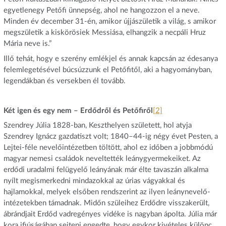
egyetlenegy Petőfi ünnepség, ahol ne hangozzon el a neve.
Minden év december 31-én, amikor újjászületik a világ, s amikor
megszületik a kiskörösiek Messiása, elhangzik a necpáli Hruz
Mária neve is.”
Illő tehát, hogy e szerény emlékjel és annak kapcsán az édesanya
felemlegetésével búcsúzzunk el Petőfitől, aki a hagyományban,
legendákban és versekben él tovább.
Két igen és egy nem – Erdődről és Petőfiről
[2]
Szendrey Júlia 1828-ban, Keszthelyen született, hol atyja
Szendrey Ignácz gazdatiszt volt; 1840–44-ig négy évet Pesten, a
Lejtei-féle nevelőintézetben töltött, ahol ez időben a jobbmódú
magyar nemesi családok neveltették leánygyermekeiket. Az
erdődi uradalmi felügyelő leányának már élte tavaszán alkalma
nyílt megismerkedni mindazokkal az úrias vágyakkal és
hajlamokkal, melyek elsőben rendszerint az ilyen leánynevelő-
intézetekben támadnak. Midőn szüleihez Erdődre visszakerült,
ábrándjait Erdőd vadregényes vidéke is nagyban ápolta. Júlia már
kora ifjúságában sejteni engedte, hogy egykor kivételes különc