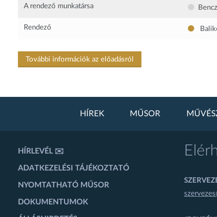
A rendező munkatársa
Bencz
Rendező
Balik
További információk az előadásról
HÍREK
MŰSOR
MŰVÉS
Elér
HÍRLEVÉL ✉️
ADATKEZELÉSI TÁJÉKOZTATÓ
SZERVEZÉ
NYOMTATHATÓ MŰSOR
szervezes
DOKUMENTUMOK