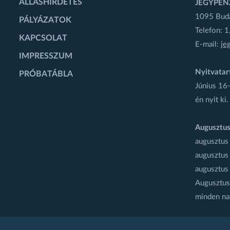
ÁLLÁSHIRDETÉS
JEGYPÉN
1095 Budap
PÁLYÁZATOK
Telefon: 
KAPCSOLAT
E-mail:
je
IMPRESSZUM
Nyitvatar
PRÓBATÁBLA
Június 16-
én nyit ki.
Augusztus
augusztus
augusztus
augusztus
Augusztus 
minden na