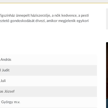
 Vígszínház ünnepelt háziszerzője, a nők kedvence, a pesti
yeztető gondoskodását élvezi, amikor megjelenik egykori
 András
l Judit
Juli
as József
 György
m.v.