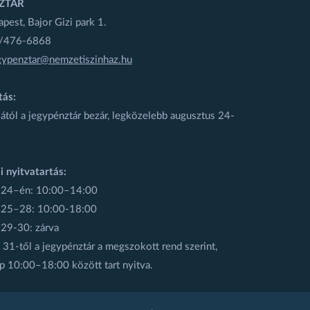
ZTÁR
est, Bajor Gizi park 1.
1/476-6868
gypenztar@nemzetiszinhaz.hu
tás:
ától a jegypénztár bezár, legközelebb augusztus 24-
i nyitvatartás:
 24–én: 10:00–14:00
 25–28: 10:00-18:00
 29-30: zárva
31-től a jegypénztár a megszokott rend szerint,
p 10:00–18:00 között tart nyitva.