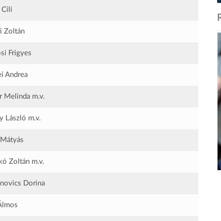
Cili
i Zoltán
si Frigyes
i Andrea
r Melinda
m.v.
y László
m.v.
 Mátyás
kó Zoltán
m.v.
novics Dorina
Álmos