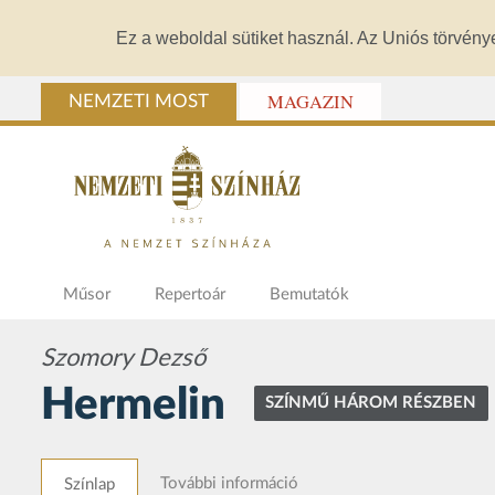
Ez a weboldal sütiket használ. Az Uniós törvény
MAGAZIN
NEMZETI MOST
Műsor
Repertoár
Bemutatók
Szomory Dezső
Hermelin
SZÍNMŰ HÁROM RÉSZBEN
További információ
Színlap