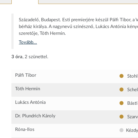
Századelő, Budapest. Esti premierjére készül Pálfi Tibor, a
bérház királya. A nagynevű színésznő, Lukács Antónia kén
szeretője, Tóth Hermin.
Tovább...
3 óra
, 2 szünettel.
Pálfi Tibor
Stohl
Tóth Hermin
Schel
Lukács Antónia
Básti 
Dr. Plundrich Károly
Szarv
Róna-Ilos
Kézdy