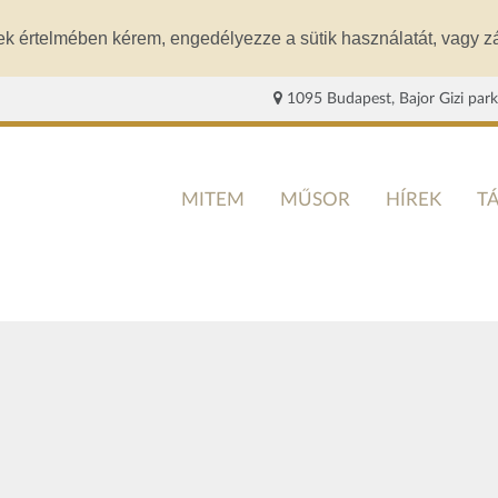
ek értelmében kérem, engedélyezze a sütik használatát, vagy zá
1095 Budapest, Bajor Gizi park
MITEM
MŰSOR
HÍREK
T