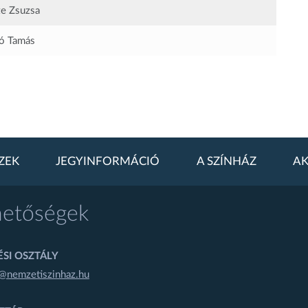
e Zsuzsa
ó Tamás
ZEK
JEGYINFORMÁCIÓ
A SZÍNHÁZ
AK
hetőségek
SI OSZTÁLY
@nemzetiszinhaz.hu