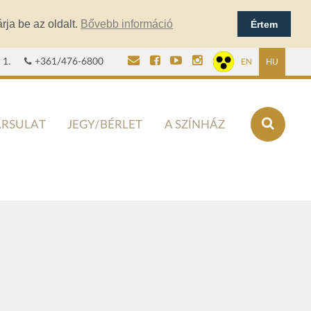
rja be az oldalt.
Bővebb információ
Értem
 1.
+361/476-6800
EN
HU
ÁRSULAT
JEGY/BÉRLET
A SZÍNHÁZ