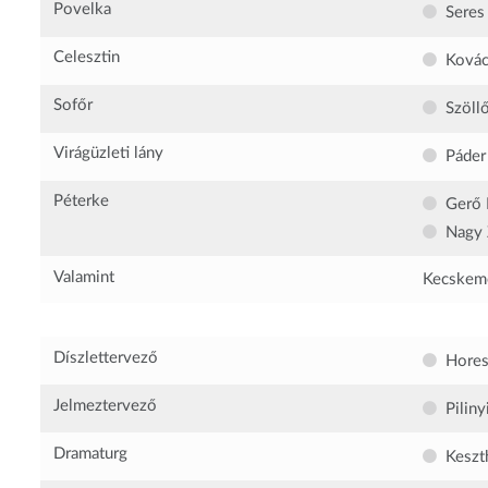
Povelka
Seres
Celesztin
Kovác
Sofőr
Szöll
Virágüzleti lány
Páder
Péterke
Gerő
Nagy 
Valamint
Kecskemét
Díszlettervező
Hores
Jelmeztervező
Piliny
Dramaturg
Keszt