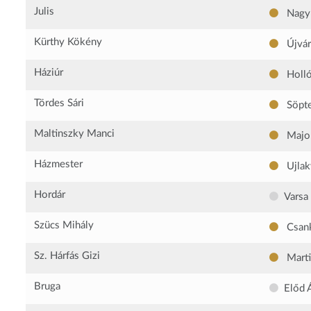
Julis
Nagy 
Kürthy Kökény
Újvár
Háziúr
Holló
Tördes Sári
Söpte
Maltinszky Manci
Majo
Házmester
Ujlak
Hordár
Varsa
Szücs Mihály
Csan
Sz. Hárfás Gizi
Marti
Bruga
Előd 