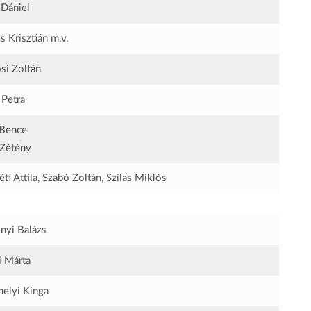
 Dániel
s Krisztián
m.v.
ősi Zoltán
 Petra
 Bence
Zétény
i Attila, Szabó Zoltán, Szilas Miklós
nyi Balázs
i Márta
helyi Kinga