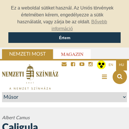
Ez a weboldal sütiket használ. Az Uniós törvények
értelmében kérem, engedélyezze a sütik
használatát, vagy zárja be az oldalt.
Bővebb
információ
Értem
MAGAZIN
NEMZETI MOST
EN
HU
Albert Camus
Caligula