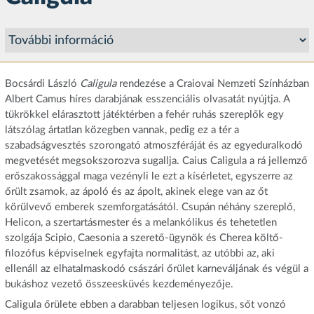
Bocsárdi László
Caligula
rendezése a Craiovai Nemzeti Színházban
Albert Camus híres darabjának esszenciális olvasatát nyújtja. A
tükrökkel elárasztott játéktérben a fehér ruhás szereplők egy
látszólag ártatlan közegben vannak, pedig ez a tér a
szabadságvesztés szorongató atmoszféráját és az egyeduralkodó
megvetését megsokszorozva sugallja. Caius Caligula a rá jellemző
erőszakossággal maga vezényli le ezt a kísérletet, egyszerre az
őrült zsarnok, az ápoló és az ápolt, akinek elege van az őt
körülvevő emberek szemforgatásától. Csupán néhány szereplő,
Helicon, a szertartásmester és a melankólikus és tehetetlen
szolgája Scipio, Caesonia a szerető-ügynök és Cherea költő-
filozófus képviselnek egyfajta normalitást, az utóbbi az, aki
ellenáll az elhatalmaskodó császári őrület karneváljának és végül a
bukáshoz vezető összeesküvés kezdeményezője.
Caligula őrülete ebben a darabban teljesen logikus, sőt vonzó