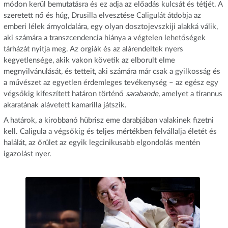
módon kerül bemutatásra és ez adja az előadás kulcsát és tétjét. A
szeretett nő és húg, Drusilla elvesztése Caligulát átdobja az
emberi lélek árnyoldalára, egy olyan dosztojevszkiji alakká válik,
aki számára a transzcendencia hiánya a végtelen lehetőségek
tárházát nyitja meg. Az orgiák és az alárendeltek nyers
kegyetlensége, akik vakon követik az elborult elme
megnyilvánulását, és tetteit, aki számára már csak a gyilkosság és
a művészet az egyetlen érdemleges tevékenység – az egész egy
végsőkig kifeszített határon történő
sarabande,
amelyet a tirannus
akaratának alávetett kamarilla játszik.
A határok, a kirobbanó hübrisz eme darabjában valakinek fizetni
kell. Caligula a végsőkig és teljes mértékben felvállalja életét és
halálát, az őrület az egyik legcinikusabb elgondolás mentén
igazolást nyer.