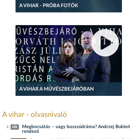
A VIHAR - PRÓBA FOTÓK
A VIHAR A MŰVÉSZBEJÁRÓBAN
A vihar - olvasnivaló
Megbocsátás – vagy bosszúdráma? Andrzej Bubień
HÍR
rendező