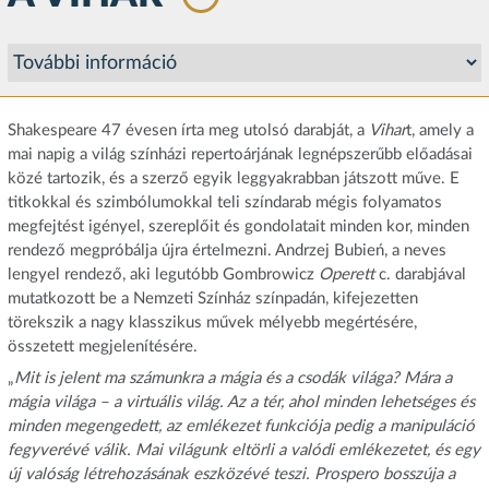
Shakespeare 47 évesen írta meg utolsó darabját, a
Vihar
t, amely a
mai napig a világ színházi repertoárjának legnépszerűbb előadásai
közé tartozik, és a szerző egyik leggyakrabban játszott műve. E
titkokkal és szimbólumokkal teli színdarab mégis folyamatos
megfejtést igényel, szereplőit és gondolatait minden kor, minden
rendező megpróbálja újra értelmezni. Andrzej Bubień, a neves
lengyel rendező, aki legutóbb Gombrowicz
Operett
c. darabjával
mutatkozott be a Nemzeti Színház színpadán, kifejezetten
törekszik a nagy klasszikus művek mélyebb megértésére,
összetett megjelenítésére.
„
Mit is jelent ma számunkra a mágia és a csodák világa? Mára a
mágia világa – a virtuális világ. Az a tér, ahol minden lehetséges és
minden megengedett, az emlékezet funkciója pedig a manipuláció
fegyverévé válik. Mai világunk eltörli a valódi emlékezetet, és egy
új valóság létrehozásának eszközévé teszi. Prospero bosszúja a