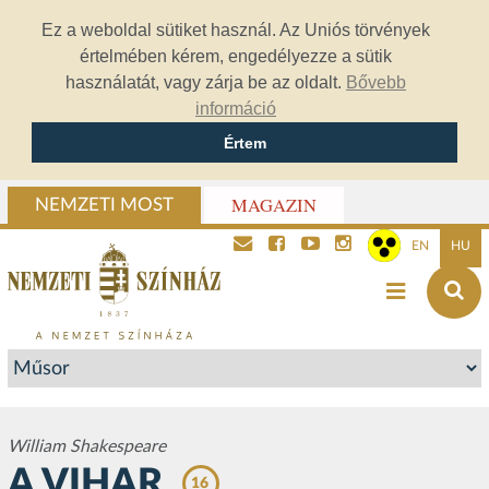
Ez a weboldal sütiket használ. Az Uniós törvények
értelmében kérem, engedélyezze a sütik
használatát, vagy zárja be az oldalt.
Bővebb
információ
Értem
MAGAZIN
NEMZETI MOST
EN
HU
William Shakespeare
A VIHAR
16