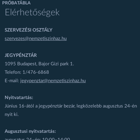
PRÓBATÁBLA
Elérhetőségek
SZERVEZÉSI OSZTÁLY
szervezes@nemzetiszinhaz.hu
JEGYPÉNZTÁR
1095 Budapest, Bajor Gizi park 1.
Telefon: 1/476-6868
E-mail:
jegypenztar@nemzetiszinhaz.hu
Nyitvatartás:
Június 16-ától a jegypénztár bezár, legközelebb augusztus 24-én
nyit ki.
Augusztusi nyitvatartás:
augusztus 24–én: 10:00–14:00