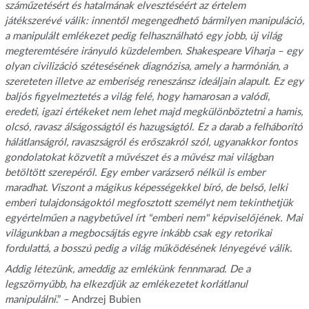
száműzetésért és hatalmának elvesztéséért az értelem
játékszerévé válik: innentől megengedhető bármilyen manipuláció,
a manipulált emlékezet pedig felhasználható egy jobb, új világ
megteremtésére irányuló küzdelemben. Shakespeare Viharja – egy
olyan civilizáció szétesésének diagnózisa, amely a harmónián, a
szereteten illetve az emberiség reneszánsz ideáljain alapult. Ez egy
baljós figyelmeztetés a világ felé, hogy hamarosan a valódi,
eredeti, igazi értékeket nem lehet majd megkülönböztetni a hamis,
olcsó, ravasz álságosságtól és hazugságtól. Ez a darab a felháborító
hálátlanságról, ravaszságról és erőszakról szól, ugyanakkor fontos
gondolatokat közvetít a művészet és a művész mai világban
betöltött szerepéről. Egy ember varázserő nélkül is ember
maradhat. Viszont a mágikus képességekkel bíró, de belső, lelki
emberi tulajdonságoktól megfosztott személyt nem tekinthetjük
egyértelműen a nagybetűvel írt "emberi nem" képviselőjének. Mai
világunkban a megbocsájtás egyre inkább csak egy retorikai
fordulattá, a bosszú pedig a világ működésének lényegévé válik.
Addig létezünk, ameddig az emlékünk fennmarad. De a
legszörnyűbb, ha elkezdjük az emlékezetet korlátlanul
manipulálni
.” – Andrzej Bubien