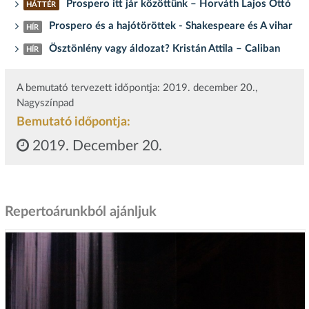
Prospero itt jár közöttünk – Horváth Lajos Ottó
HÁTTÉR
Prospero és a hajótöröttek - Shakespeare és A vihar
HÍR
Ösztönlény vagy áldozat? Kristán Attila – Caliban
HÍR
A bemutató tervezett időpontja: 2019. december 20.,
Nagyszínpad
Bemutató időpontja:
2019. December 20.
Repertoárunkból ajánljuk