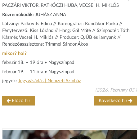
PACZÁRI VIKTOR, RATKÓCZI HUBA, VECSEI H. MIKLÓS
Közreműködik:
JUHÁSZ ANNA
Látvány: Palkovits Edina // Koreográfus: Kondákor Panka //
Fénytervező: Kiss Lóránd // Hang: Gál Máté // Színpadtér: Tóth
Kázmér, Vecsei H. Miklós // Producer: QJÚB és iamyank //
Rendezőasszisztens: Trimmel Sándor Ákos
mikor? hol?
február 18. – 19 óra • Nagyszínpad
február 19. – 11 óra • Nagyszínpad
jegyek:
Jegyvásárlás | Nemzeti Színház
(2026. February 03.)
Előző hír
Következő hír