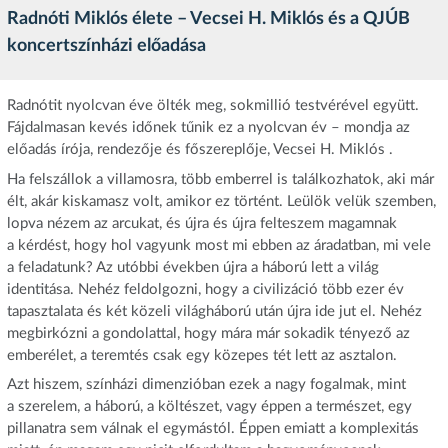
Radnóti Miklós élete – Vecsei H. Miklós és a QJÚB
koncertszínházi előadása
Radnótit nyolcvan éve ölték meg, sokmillió testvérével együtt.
Fájdalmasan kevés időnek tűnik ez a nyolcvan év – mondja az
előadás írója, rendezője és főszereplője, Vecsei H. Miklós .
Ha felszállok a villamosra, több emberrel is találkozhatok, aki már
élt, akár kiskamasz volt, amikor ez történt. Leülök velük szemben,
lopva nézem az arcukat, és újra és újra felteszem magamnak
a kérdést, hogy hol vagyunk most mi ebben az áradatban, mi vele
a feladatunk? Az utóbbi években újra a háború lett a világ
identitása. Nehéz feldolgozni, hogy a civilizáció több ezer év
tapasztalata és két közeli világháború után újra ide jut el. Nehéz
megbirkózni a gondolattal, hogy mára már sokadik tényező az
emberélet, a teremtés csak egy közepes tét lett az asztalon.
Azt hiszem, színházi dimenzióban ezek a nagy fogalmak, mint
a szerelem, a háború, a költészet, vagy éppen a természet, egy
pillanatra sem válnak el egymástól. Éppen emiatt a komplexitás