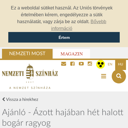
Ez a weboldal sütiket használ. Az Uniós törvények
értelmében kérem, engedélyezze a sütik
használatát, vagy zárja be az oldalt.
Bővebb
információ
Értem
MAGAZIN
NEMZETI MOST
EN
HU
Vissza a hírekhez
Ajánló - Ázott hajában hét halott
bogár ragyog