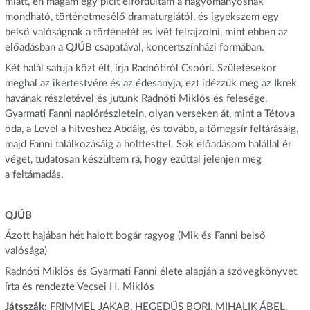
miatt, én magam egy picit elfordultam a hagyományosnak
mondható, történetmesélő dramaturgiától, és igyekszem egy
belső valóságnak a történetét és ívét felrajzolni, mint ebben az
előadásban a QJÚB csapatával, koncertszínházi formában.
Két halál satuja közt élt, írja Radnótiról Csoóri. Születésekor
meghal az ikertestvére és az édesanyja, ezt idézzük meg az Ikrek
havának részletével és jutunk Radnóti Miklós és felesége,
Gyarmati Fanni naplórészletein, olyan verseken át, mint a Tétova
óda, a Levél a hitveshez Abdáig, és tovább, a tömegsír feltárásáig,
majd Fanni találkozásáig a holttesttel. Sok előadásom halállal ér
véget, tudatosan készültem rá, hogy ezúttal jelenjen meg
a feltámadás.
QJÚB
Ázott hajában hét halott bogár ragyog (Mik és Fanni belső
valósága)
Radnóti Miklós és Gyarmati Fanni élete alapján a szövegkönyvet
írta és rendezte Vecsei H. Miklós
Játsszák:
FRIMMEL JAKAB, HEGEDŰS BORI, MIHALIK ÁBEL,