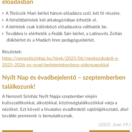
előadásban
A Törőcsik Mari-bérlet három előadásra szól, két fő részére.
A felnőttbérletek két árkategóriában érhetők el.
A bérletek csak különböző előadásokra válthatók be.
Továbbra is elérhetők a Fedák Sári-bérlet, a Latinovits Zoltán
diákbérlet és a Madách Imre pedagógusbérlet.
Részletek:
https://nemzetiszinhaz.hu/hirek/2025/06/megkezdodott-a-
2025-2026-os-evad-berletertekesitese-ujdonsagokkal
Nyílt Nap és évadbejelentő – szeptemberben
találkozunk!
A Nemzeti Színház Nyílt Napja szeptember elején
kulisszatitkokkal, alkotókkal, közönségtalálkozókkal várja a
nézőket. Ezt követi a hivatalos évadhirdető sajtótájékoztató, ahol
további premierek is bemutatkoznak.
(2025. June 19.)