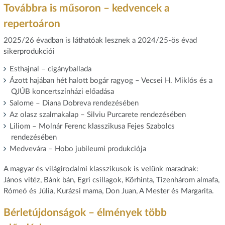
Továbbra is műsoron – kedvencek a
repertoáron
2025/26 évadban is láthatóak lesznek a 2024/25-ös évad
sikerprodukciói
Esthajnal – cigányballada
Ázott hajában hét halott bogár ragyog – Vecsei H. Miklós és a
QJÚB koncertszínházi előadása
Salome – Diana Dobreva rendezésében
Az olasz szalmakalap – Silviu Purcarete rendezésében
Liliom – Molnár Ferenc klasszikusa Fejes Szabolcs
rendezésében
Medvevára – Hobo jubileumi produkciója
A magyar és világirodalmi klasszikusok is velünk maradnak:
János vitéz, Bánk bán, Egri csillagok, Körhinta, Tizenhárom almafa,
Rómeó és Júlia, Kurázsi mama, Don Juan, A Mester és Margarita.
Bérletújdonságok – élmények több