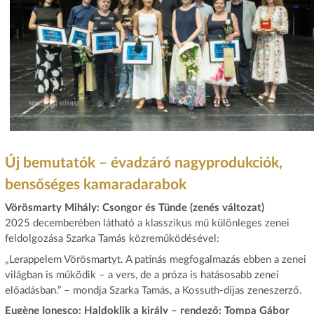
Új bemutatók – évadzáró nagyprodukciók,
bensőséges kamaradarabok
Vörösmarty Mihály: Csongor és Tünde (zenés változat)
2025 decemberében látható a klasszikus mű különleges zenei
feldolgozása Szarka Tamás közreműködésével:
„Lerappelem Vörösmartyt. A patinás megfogalmazás ebben a zenei
világban is működik – a vers, de a próza is hatásosabb zenei
előadásban.” – mondja Szarka Tamás, a Kossuth-díjas zeneszerző.
Eugène Ionesco: Haldoklik a király – rendező: Tompa Gábor