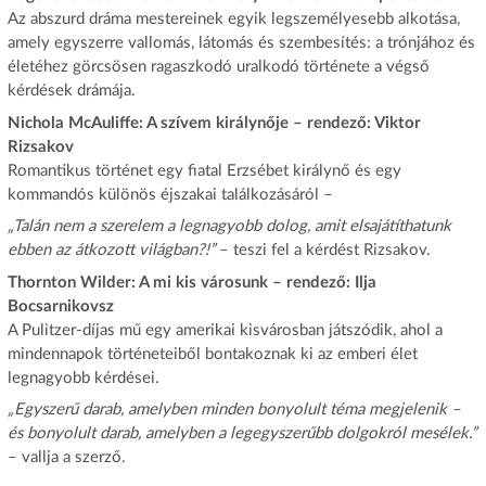
Az abszurd dráma mestereinek egyik legszemélyesebb alkotása,
amely egyszerre vallomás, látomás és szembesítés: a trónjához és
életéhez görcsösen ragaszkodó uralkodó története a végső
kérdések drámája.
Nichola McAuliffe: A szívem királynője – rendező: Viktor
Rizsakov
Romantikus történet egy fiatal Erzsébet királynő és egy
kommandós különös éjszakai találkozásáról –
„Talán nem a szerelem a legnagyobb dolog, amit elsajátíthatunk
ebben az átkozott világban?!”
– teszi fel a kérdést Rizsakov.
Thornton Wilder: A mi kis városunk – rendező: Ilja
Bocsarnikovsz
A Pulitzer-díjas mű egy amerikai kisvárosban játszódik, ahol a
mindennapok történeteiből bontakoznak ki az emberi élet
legnagyobb kérdései.
„Egyszerű darab, amelyben minden bonyolult téma megjelenik –
és bonyolult darab, amelyben a legegyszerűbb dolgokról mesélek.”
– vallja a szerző.