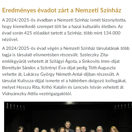
Eredményes évadot zárt a Nemzeti Színház
A 2024/2025-ös évadban a Nemzeti Színház ismét bizonyította,
hogy kiemelkedő szerepet tölt be a hazai kulturális életben. Az
évad során 425 előadást tartott a Színház, több mint 134.000
nézővel.
A 2024/2025-ös évad végén a Nemzeti Színház társulatának több
tagja is társulati elismerésben részesült. Szeleczky Zita-
emlékgyűrűt vehetett át Szilágyi Ágota, a Sinkovits Imre-díjat
Berettyán Sándor, a Szörényi Éva-díjat pedig Tóth Auguszta
vehette át, Lukácsy György Németh Antal-díjban részesült. A
társulat Kulissza-díjjal ismerte el a háttérben dolgozó kollegákat,
melyet Hosszu Rita, Krihó Katalin és Lencsés István vehetett át
Vidnyánszky Attila vezérigazgatótól.