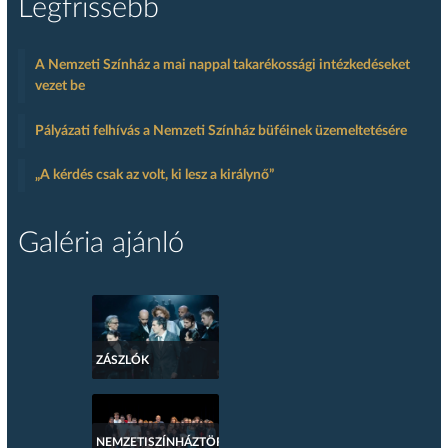
Legfrissebb
A Nemzeti Színház a mai nappal takarékossági intézkedéseket
vezet be
Pályázati felhívás a Nemzeti Színház büféinek üzemeltetésére
„A kérdés csak az volt, ki lesz a királynő”
Galéria ajánló
ZÁSZLÓK
NEMZETISZÍNHÁZTÖRTÉNETI