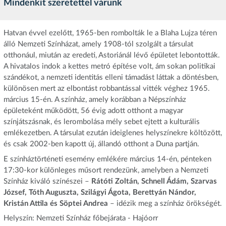
Mindenkit szeretettel várunk
Hatvan évvel ezelőtt, 1965-ben rombolták le a Blaha Lujza téren
álló Nemzeti Színházat, amely 1908-tól szolgált a társulat
otthonául, miután az eredeti, Astoriánál lévő épületet lebontották.
A hivatalos indok a kettes metró építése volt, ám sokan politikai
szándékot, a nemzeti identitás elleni támadást láttak a döntésben,
különösen mert az elbontást robbantással vitték véghez 1965.
március 15-én. A színház, amely korábban a Népszínház
épületeként működött, 56 évig adott otthont a magyar
színjátszásnak, és lerombolása mély sebet ejtett a kulturális
emlékezetben. A társulat ezután ideiglenes helyszínekre költözött,
és csak 2002-ben kapott új, állandó otthont a Duna partján.
E színháztörténeti esemény emlékére március 14-én, pénteken
17:30-kor különleges műsort rendezünk, amelyben a Nemzeti
Színház kiváló színészei –
Rátóti Zoltán, Schnell Ádám, Szarvas
József, Tóth Auguszta, Szilágyi Ágota, Berettyán Nándor,
Kristán Attila és Söptei Andrea
– idézik meg a színház örökségét.
Helyszín: Nemzeti Színház főbejárata - Hajóorr