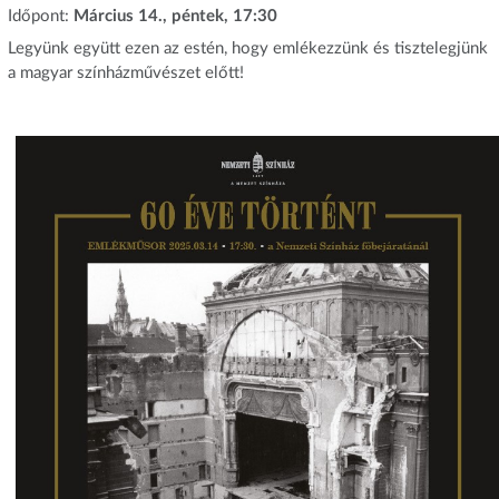
Időpont:
Március 14., péntek, 17:30
Legyünk együtt ezen az estén, hogy emlékezzünk és tisztelegjünk
a magyar színházművészet előtt!