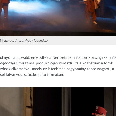
ínház -
Az Ararát-hegy legendája
évad nyomán tovább erősödtek a Nemzeti Színház törökországi színház
legendája
című zenés produkcióján keresztül találkozhatunk a török
zőnek alkotásával, amely az istenhit és hagyomány fontosságáról, a
sél látványos, szórakoztató formában.