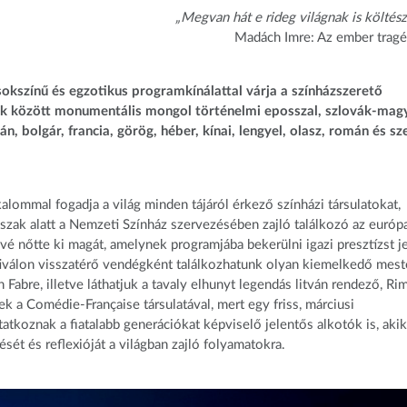
„Megvan hát e rideg világnak is költész
Madách Imre: Az ember tragé
okszínű és egzotikus programkínálattal várja a színházszerető
bek között monumentális mongol történelmi eposszal, szlovák-mag
, bolgár, francia, görög, héber, kínai, lengyel, olasz, román és sz
lommal fogadja a világ minden tájáról érkező színházi társulatokat,
őszak alatt a Nemzeti Színház szervezésében zajló találkozó az európ
vé nőtte ki magát, amelynek programjába bekerülni igazi presztízst j
sztiválon visszatérő vendégként találkozhatunk olyan kiemelkedő mes
 Fabre, illetve láthatjuk a tavaly elhunyt legendás litván rendező, Ri
k a Comédie-Française társulatával, mert egy friss, márciusi
atkoznak a fiatalabb generációkat képviselő jelentős alkotók is, aki
sét és reflexióját a világban zajló folyamatokra.