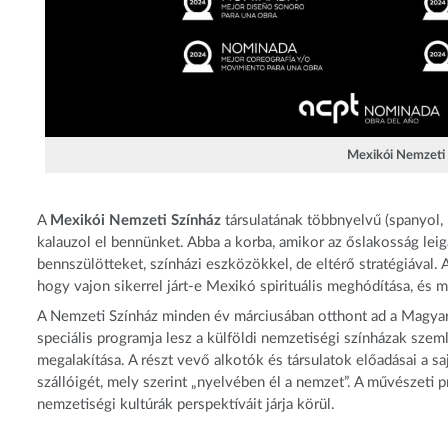
Mexikói Nemzeti 
A
Mexikói Nemzeti Színház
társulatának többnyelvű (spanyol, 
kalauzol el bennünket. Abba a korba, amikor az őslakosság leig
bennszülötteket, színházi eszközökkel, de eltérő stratégiával. 
hogy vajon sikerrel járt-e Mexikó spirituális meghódítása, és m
A Nemzeti Színház minden év márciusában otthont ad a Magyar
speciális programja lesz a külföldi nemzetiségi színházak szem
megalakítása. A részt vevő alkotók és társulatok előadásai a s
szállóigét, mely szerint „nyelvében él a nemzet”. A művészeti
nemzetiségi kultúrák perspektíváit járja körül.