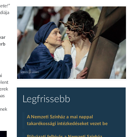
ete!”
diája
yar
erb
ai
elent
terek
mas
Legfrissebb
knek
A Nemzeti Színház a mai nappal
takarékossági intézkedéseket vezet be
Pályázati felhívás a Nemzeti Színház