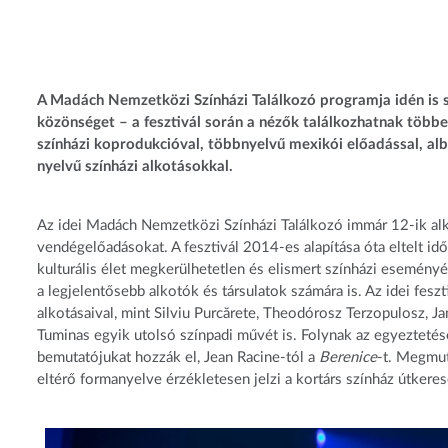
A Madách Nemzetközi Színházi Találkozó programja idén is s
közönséget – a fesztivál során a nézők találkozhatnak töb
színházi koprodukcióval, többnyelvű mexikói előadással, albán
nyelvű színházi alkotásokkal.
Az idei Madách Nemzetközi Színházi Találkozó immár 12-ik alka
vendégelőadásokat. A fesztivál 2014-es alapítása óta eltelt id
kulturális élet megkerülhetetlen és elismert színházi eseményé
a legjelentősebb alkotók és társulatok számára is. Az idei fe
alkotásaival, mint Silviu Purcărete, Theodórosz Terzopulosz, Jan
Tuminas egyik utolsó színpadi művét is. Folynak az egyeztetése
bemutatójukat hozzák el, Jean Racine-tól a
Berenice
-t. Megmut
eltérő formanyelve érzékletesen jelzi a kortárs színház útkeresé