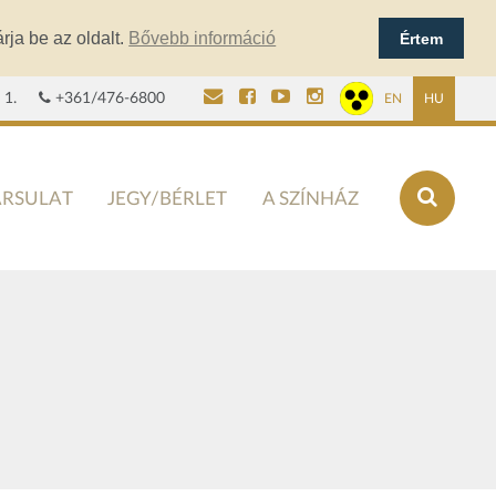
rja be az oldalt.
Bővebb információ
Értem
 1.
+361/476-6800
EN
HU
ÁRSULAT
JEGY/BÉRLET
A SZÍNHÁZ