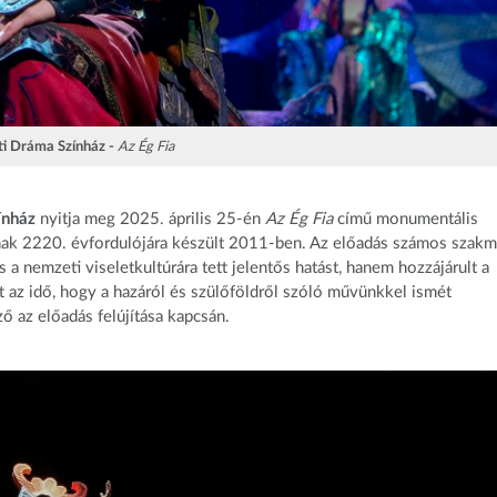
i Dráma Színház -
Az Ég Fia
ínház
nyitja meg 2025. április 25-én
Az Ég Fia
című monumentális
nak 2220. évfordulójára készült 2011-ben. Az előadás számos szakm
a nemzeti viseletkultúrára tett jelentős hatást, hanem hozzájárult a
 az idő, hogy a hazáról és szülőföldről szóló művünkkel ismét
ő az előadás felújítása kapcsán.