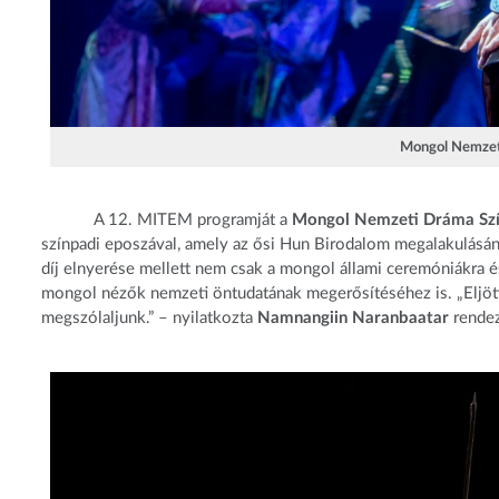
Mongol Nemzet
A 12. MITEM programját a
Mongol Nemzeti Dráma Sz
színpadi eposzával, amely az ősi Hun Birodalom megalakulásá
díj elnyerése mellett nem csak a mongol állami ceremóniákra és 
mongol nézők nemzeti öntudatának megerősítéséhez is. „Eljött
megszólaljunk.” – nyilatkozta
Namnangiin Naranbaatar
rendez