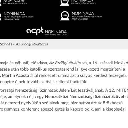
Színház -
Az ördögi átváltozás
maja és náhuatl) előadása,
Az ördögi átváltozás
, a 16. századi Mexik
ázása után több katolikus szerzetesrend is igyekezett megtéríteni a
A
Martín Acosta
által rendezett dráma azt a súlyos kérdést feszegeti,
ennyire élnek tovább az ősi, szellemi tradíciók.
országi Nemzetiségi Színházak Jelen/Lét fesztiváljának. A 12. MIT
léje, amelynek célja egy
Nemzetközi Nemzetiségi Színházi Szövets
aját nemzeti nyelvükön szólalnak meg, bizonyítva azt az örökbecsű
 programhoz konferenciabeszélgetés is kapcsolódik, ami a kisebbségi