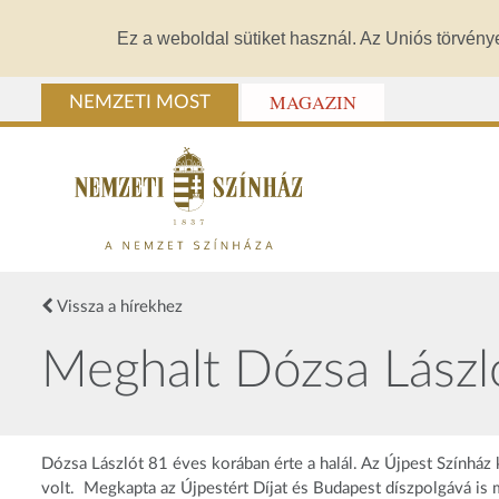
Ez a weboldal sütiket használ. Az Uniós törvény
MAGAZIN
NEMZETI MOST
Vissza a hírekhez
Meghalt Dózsa Lászl
Dózsa Lászlót 81 éves korában érte a halál. Az Újpest Színház
volt. Megkapta az Újpestért Díjat és Budapest díszpolgává is