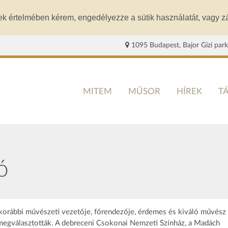
ek értelmében kérem, engedélyezze a sütik használatát, vagy zá
1095 Budapest, Bajor Gizi park
MITEM
MŰSOR
HÍREK
T
ó
 korábbi művészeti vezetője, főrendezője, érdemes és kiváló művész
 megválasztották. A debreceni Csokonai Nemzeti Színház, a Madách