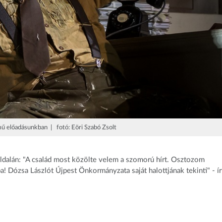
ű előadásunkban | fotó: Eöri Szabó Zsolt
oldalán: "A család most közölte velem a szomorú hírt. Osztozom
! Dózsa Lászlót Újpest Önkormányzata saját halottjának tekinti" - ír