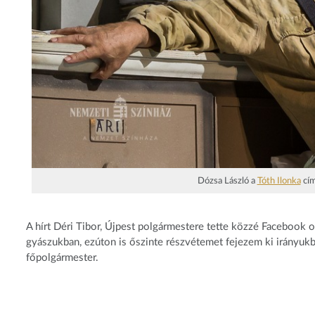
Dózsa László a
Tóth Ilonka
cím
A hírt Déri Tibor, Újpest polgármestere tette közzé Facebook 
gyászukban, ezúton is őszinte részvétemet fejezem ki irányukba
főpolgármester.