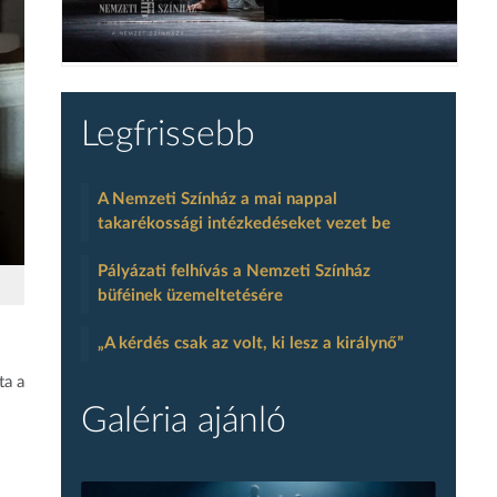
Legfrissebb
A Nemzeti Színház a mai nappal
takarékossági intézkedéseket vezet be
Pályázati felhívás a Nemzeti Színház
büféinek üzemeltetésére
„A kérdés csak az volt, ki lesz a királynő”
ta a
Galéria ajánló