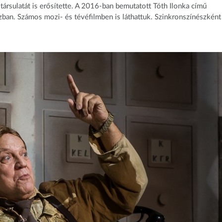
ársulatát is erősítette. A 2016-ban bemutatott Tóth Ilonka című
ázban. Számos mozi- és tévéfilmben is láthattuk. Szinkronszínészként 