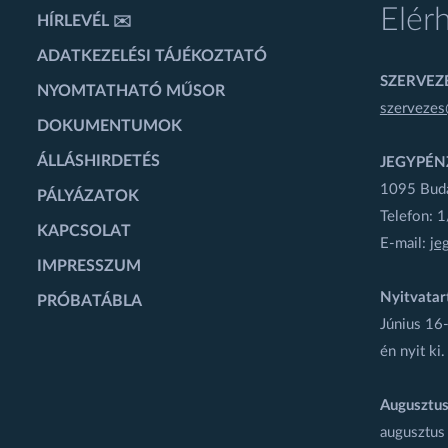
Elér
HÍRLEVÉL ✉️
ADATKEZELÉSI TÁJÉKOZTATÓ
SZERVEZÉ
NYOMTATHATÓ MŰSOR
szervezes
DOKUMENTUMOK
ÁLLÁSHIRDETÉS
JEGYPÉN
1095 Budap
PÁLYÁZATOK
Telefon: 
KAPCSOLAT
E-mail:
je
IMPRESSZUM
Nyitvatar
PRÓBATÁBLA
Június 16-
én nyit ki.
Augusztus
augusztus