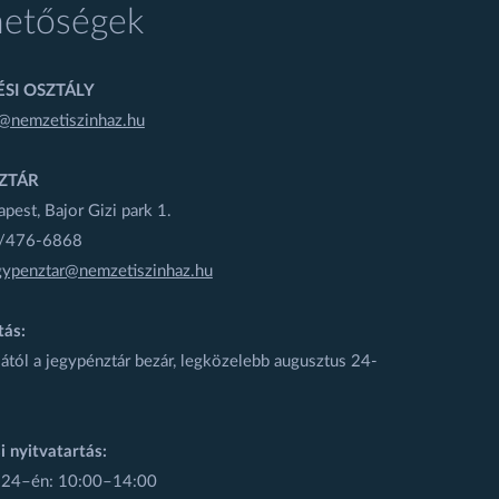
hetőségek
SI OSZTÁLY
@nemzetiszinhaz.hu
ZTÁR
est, Bajor Gizi park 1.
1/476-6868
gypenztar@nemzetiszinhaz.hu
tás:
ától a jegypénztár bezár, legközelebb augusztus 24-
i nyitvatartás:
 24–én: 10:00–14:00