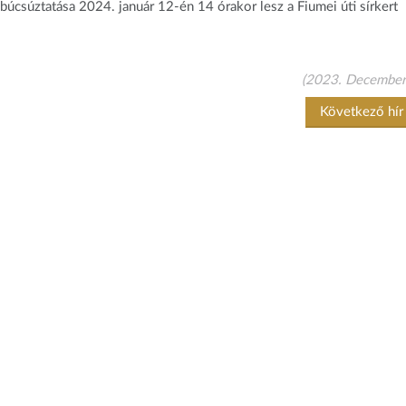
úcsúztatása 2024. január 12-én 14 órakor lesz a Fiumei úti sírkert
(2023. December
Következő hí