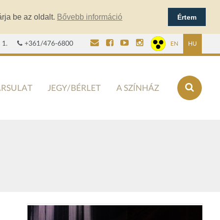
rja be az oldalt.
Bővebb információ
Értem
 1.
+361/476-6800
EN
HU
ÁRSULAT
JEGY/BÉRLET
A SZÍNHÁZ