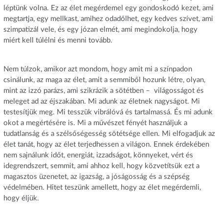
léptünk volna. Ez az élet megérdemel egy gondoskodó kezet, ami
megtartja, egy mellkast, amihez odadőlhet, egy kedves szívet, ami
szimpatizál vele, és egy józan elmét, ami megindokolja, hogy
miért kell túlélni és menni tovább.
Nem túlzok, amikor azt mondom, hogy amit mi a színpadon
csinálunk, az maga az élet, amit a semmiből hozunk létre, olyan,
mint az izzó parázs, ami szikrázik a sötétben – világosságot és
meleget ad az éjszakában. Mi adunk az életnek nagyságot. Mi
testesítjük meg. Mi tesszük vibrálóvá és tartalmassá. És mi adunk
okot a megértésére is. Mi a művészet fényét használjuk a
tudatlanság és a szélsőségesség sötétsége ellen. Mi elfogadjuk az
élet tanát, hogy az élet terjedhessen a világon. Ennek érdekében
nem sajnálunk időt, energiát, izzadságot, könnyeket, vért és
idegrendszert, semmit, ami ahhoz kell, hogy közvetítsük ezt a
magasztos üzenetet, az igazság, a jóságosság és a szépség
védelmében. Hitet teszünk amellett, hogy az élet megérdemli,
hogy éljük.