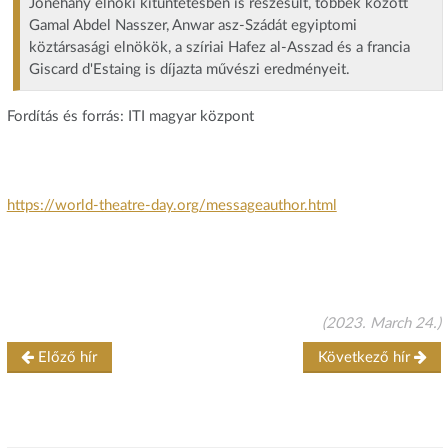
Jónéhány elnöki kitüntetésben is részesült, többek között
Gamal Abdel Nasszer, Anwar asz-Szádát egyiptomi
köztársasági elnökök, a szíriai Hafez al-Asszad és a francia
Giscard d'Estaing is díjazta művészi eredményeit.
Fordítás és forrás: ITI magyar központ
https://world-theatre-day.org/messageauthor.html
(2023. March 24.)
Előző hír
Következő hír