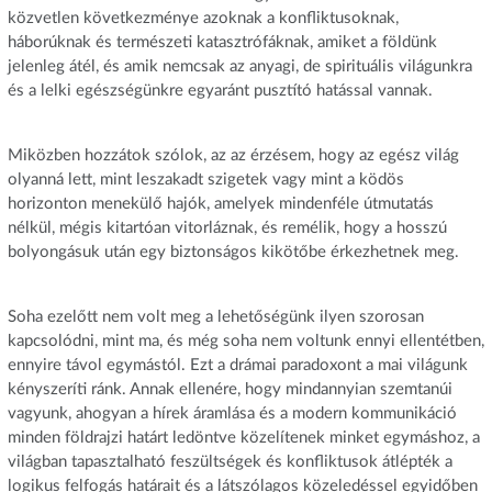
közvetlen következménye azoknak a konfliktusoknak,
háborúknak és természeti katasztrófáknak, amiket a földünk
jelenleg átél, és amik nemcsak az anyagi, de spirituális világunkra
és a lelki egészségünkre egyaránt pusztító hatással vannak.
Miközben hozzátok szólok, az az érzésem, hogy az egész világ
olyanná lett, mint leszakadt szigetek vagy mint a ködös
horizonton menekülő hajók, amelyek mindenféle útmutatás
nélkül, mégis kitartóan vitorláznak, és remélik, hogy a hosszú
bolyongásuk után egy biztonságos kikötőbe érkezhetnek meg.
Soha ezelőtt nem volt meg a lehetőségünk ilyen szorosan
kapcsolódni, mint ma, és még soha nem voltunk ennyi ellentétben,
ennyire távol egymástól. Ezt a drámai paradoxont a mai világunk
kényszeríti ránk. Annak ellenére, hogy mindannyian szemtanúi
vagyunk, ahogyan a hírek áramlása és a modern kommunikáció
minden földrajzi határt ledöntve közelítenek minket egymáshoz, a
világban tapasztalható feszültségek és konfliktusok átlépték a
logikus felfogás határait és a látszólagos közeledéssel egyidőben