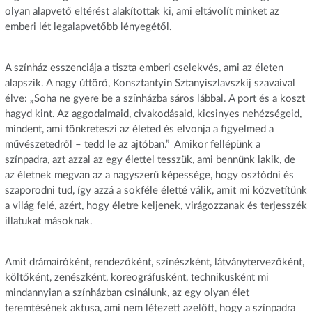
olyan alapvető eltérést alakítottak ki, ami eltávolít minket az
emberi lét legalapvetőbb lényegétől.
A színház esszenciája a tiszta emberi cselekvés, ami az életen
alapszik. A nagy úttörő, Konsztantyin Sztanyiszlavszkij szavaival
élve:
„
Soha ne gyere be a színházba sáros lábbal. A port és a koszt
hagyd kint. Az aggodalmaid, civakodásaid, kicsinyes nehézségeid,
mindent, ami tönkreteszi az életed és elvonja a figyelmed a
művészetedről – tedd le az ajtóban.” Amikor fellépünk a
színpadra, azt azzal az egy élettel tesszük, ami bennünk lakik, de
az életnek megvan az a nagyszerű képessége, hogy osztódni és
szaporodni tud, így azzá a sokféle életté válik, amit mi közvetítünk
a világ felé, azért, hogy életre keljenek, virágozzanak és terjesszék
illatukat másoknak.
Amit drámaíróként, rendezőként, színészként, látványtervezőként,
költőként, zenészként, koreográfusként, technikusként mi
mindannyian a színházban csinálunk, az egy olyan élet
teremtésének aktusa, ami nem létezett azelőtt, hogy a színpadra