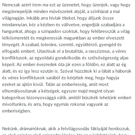
Nemcsak azért írom ma ezt az üzenetet, hogy üzenjek, vagy hogy
megünnepeljük minden művészetek atyját, a színházat a mai
világnapján. Inkább arra hívlak titeket, hogy álljunk össze
mindannyian, kéz a kézben és vállvetve, engedjük szabadjára a
hangunkat, ahogy a színpadon szoktuk, hogy felébresszük a világ
lelkiismeretét és megkeressük magunkban az ember elveszett
lényegét. A szabad, toleráns, szerető, együttérző, gyengéd és
elfogadó embert. Utasítsuk el a brutalitás, a rasszizmus, a véres
konfliktusok, az egyoldalú gondolkodás és szélsőségesség aljas
képeit. Az ember évezredek óta jár ezen a földön, ez alatt az ég
alatt, és ez így lesz ezután is. Szóval húzzátok ki a lábát a háborúk
és véres konfliktusok sarából és kérjétek meg, hogy hagyja
ezeket az ajtón kívül. Talán az emberiesség, amit most
elhomályosítanak a kétségek, egyszer majd megint olyan
kategorikus bizonyossággá válik, amitől büszkék lehetünk emberi
mivoltunkra, és arra, hogy egymás rokonai vagyunk az
emberiségben.
Nekünk, drámaíróknak, akik a felvilágosodás fáklyáját hordozzuk,