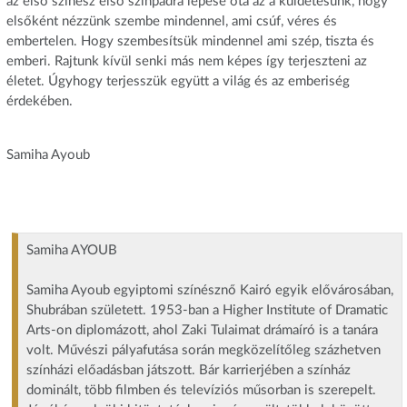
az első színész első színpadra lépése óta az a küldetésünk, hogy
elsőként nézzünk szembe mindennel, ami csúf, véres és
embertelen. Hogy szembesítsük mindennel ami szép, tiszta és
emberi. Rajtunk kívül senki más nem képes így terjeszteni az
életet. Úgyhogy terjesszük együtt a világ és az emberiség
érdekében.
Samiha Ayoub
Samiha AYOUB
Samiha Ayoub egyiptomi színésznő Kairó egyik elővárosában,
Shubrában született. 1953-ban a Higher Institute of Dramatic
Arts-on diplomázott, ahol Zaki Tulaimat drámaíró is a tanára
volt. Művészi pályafutása során megközelítőleg százhetven
színházi előadásban játszott. Bár karrierjében a színház
dominált, több filmben és televíziós műsorban is szerepelt.