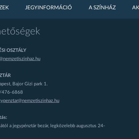
ZEK
JEGYINFORMÁCIÓ
A SZÍNHÁZ
AK
hetőségek
SI OSZTÁLY
@nemzetiszinhaz.hu
ZTÁR
est, Bajor Gizi park 1.
1/476-6868
gypenztar@nemzetiszinhaz.hu
tás:
ától a jegypénztár bezár, legközelebb augusztus 24-