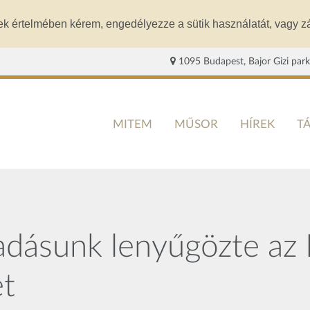
ek értelmében kérem, engedélyezze a sütik használatát, vagy zá
1095 Budapest, Bajor Gizi park
MITEM
MŰSOR
HÍREK
T
dásunk lenyűgözte az 
ét