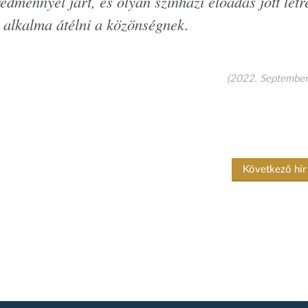
dménnyel járt, és olyan színházi előadás jött létr
n alkalma átélni a közönségnek.
(2022. September
Következő hí