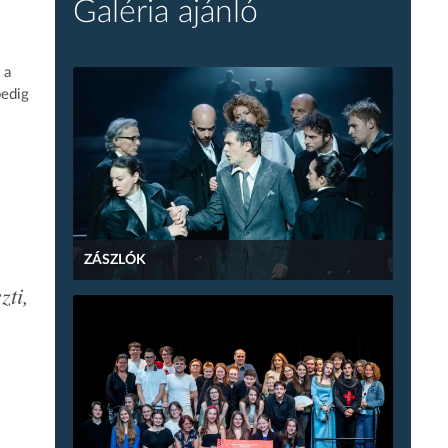
Galéria ajánló
 a
pedig
ZÁSZLÓK
zti,