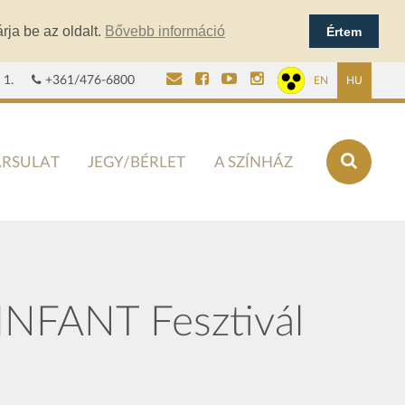
rja be az oldalt.
Bővebb információ
Értem
 1.
+361/476-6800
EN
HU
ÁRSULAT
JEGY/BÉRLET
A SZÍNHÁZ
INFANT Fesztivál