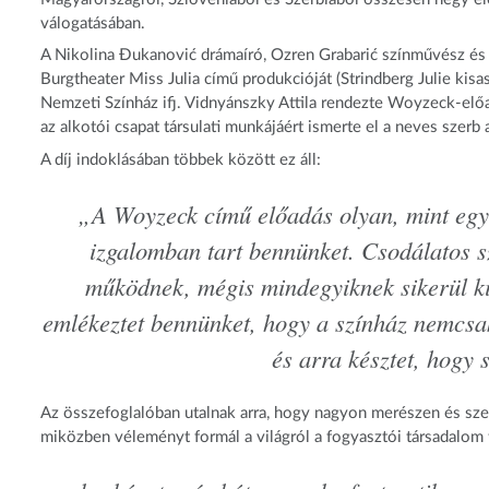
válogatásában.
A Nikolina Đukanović drámaíró, Ozren Grabarić színművész és S
Burgtheater Miss Julia című produkcióját (Strindberg Julie kis
Nemzeti Színház ifj. Vidnyánszky Attila rendezte Woyzeck-előad
az alkotói csapat társulati munkájáért ismerte el a neves szerb 
A díj indoklásában többek között ez áll:
„A Woyzeck című előadás olyan, mint egy 
izgalomban tart bennünket. Csodálatos sz
működnek, mégis mindegyiknek sikerül ki
emlékeztet bennünket, hogy a színház nemcsak 
és arra késztet, hogy
Az összefoglalóban utalnak arra, hogy nagyon merészen és szelle
miközben véleményt formál a világról a fogyasztói társadalom tü