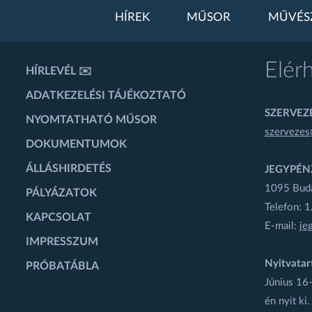
HÍREK
MŰSOR
MŰVÉS
Elér
HÍRLEVÉL ✉️
ADATKEZELÉSI TÁJÉKOZTATÓ
SZERVEZÉ
NYOMTATHATÓ MŰSOR
szervezes
DOKUMENTUMOK
ÁLLÁSHIRDETÉS
JEGYPÉN
1095 Budap
PÁLYÁZATOK
Telefon: 
KAPCSOLAT
E-mail:
je
IMPRESSZUM
Nyitvatar
PRÓBATÁBLA
Június 16-
én nyit ki.