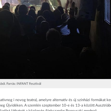
sból. Forrás: INFANT Fesztivál
ativnog i novog teatra), amelyre alternatív és új színházi formákat k
meg Újvidéken. A szemlén szeptember 10-e és 13-a között Ausztriáb
lőadást láthatott a közönség Alekszandar Popovszki rendező