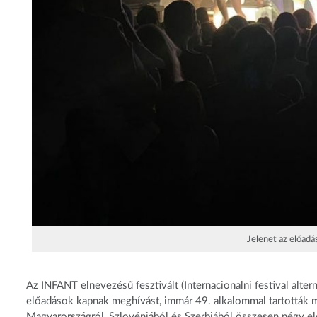
Jelenet az előadá
Az INFANT elnevezésű fesztivált (Internacionalni festival altern
előadások kapnak meghívást, immár 49. alkalommal tartották 
Magyarországról, Szlovéniából és Szerbiából összesen négy e