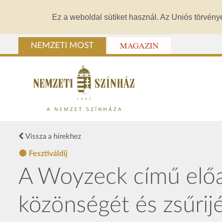
Ez a weboldal sütiket használ. Az Uniós törvény
MAGAZIN
NEMZETI MOST
Vissza a hírekhez
Fesztiváldíj
A Woyzeck című előa
közönségét és zsűrij