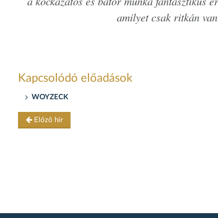
a kockázatos és bátor munka fantasztikus ere
amilyet csak ritkán va
Kapcsolódó előadások
WOYZECK
Előző hír