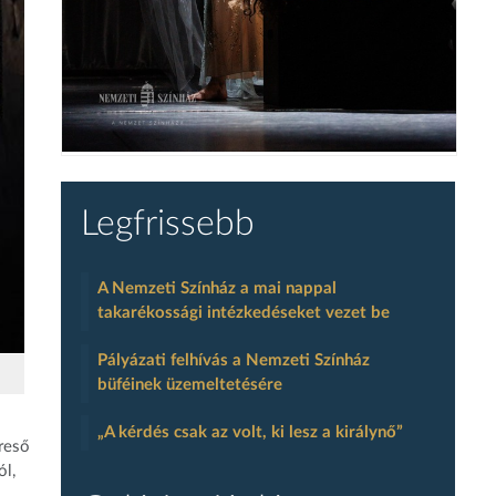
Legfrissebb
A Nemzeti Színház a mai nappal
takarékossági intézkedéseket vezet be
Pályázati felhívás a Nemzeti Színház
büféinek üzemeltetésére
„A kérdés csak az volt, ki lesz a királynő”
ereső
ól,