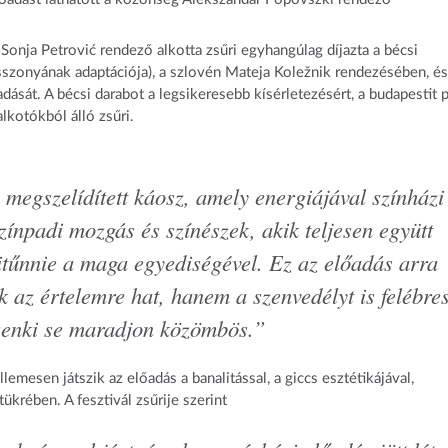
onja Petrović rendező alkotta zsűri egyhangúlag díjazta a bécsi
asszonyának adaptációja), a szlovén Mateja Koležnik rendezésében, és
ását. A bécsi darabot a legsikeresebb kísérletezésért, a budapestit 
alkotókból álló zsűri.
megszelídített káosz, amely energiájával színházi
ínpadi mozgás és színészek, akik teljesen együtt
tűnnie a maga egyediségével. Ez az előadás arra
az értelemre hat, hanem a szenvedélyt is felébres
 senki se maradjon közömbös.”
mesen játszik az előadás a banalitással, a giccs esztétikájával,
krében. A fesztivál zsűrije szerint