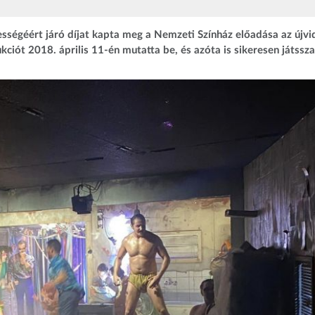
ességéért járó díjat kapta meg a Nemzeti Színház előadása az újvi
kciót 2018. április 11-én mutatta be, és azóta is sikeresen játssza