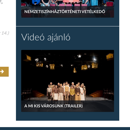
e,
NEMZETISZÍNHÁZTÖRTÉNETI VETÉLKEDŐ
 14.)
Videó ajánló
r
A MI KIS VÁROSUNK (TRAILER)