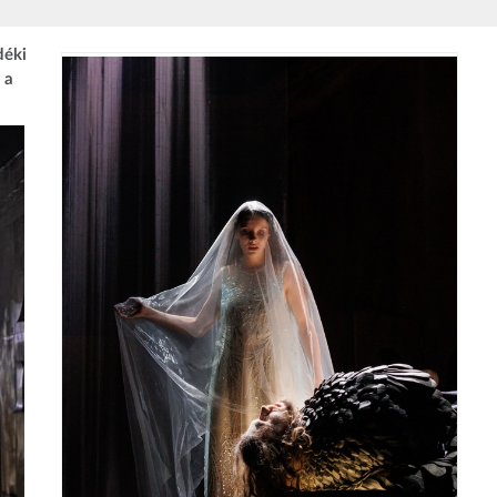
déki
 a