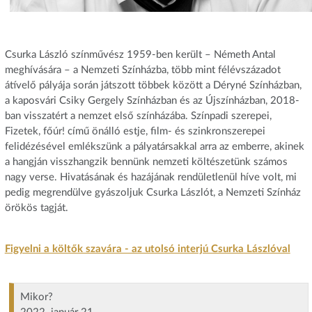
Csurka László színművész 1959-ben került – Németh Antal
meghívására – a Nemzeti Színházba, több mint félévszázadot
átívelő pályája során játszott többek között a Déryné Színházban,
a kaposvári Csiky Gergely Színházban és az Újszínházban, 2018-
ban visszatért a nemzet első színházába. Színpadi szerepei,
Fizetek, főúr! című önálló estje, film- és szinkronszerepei
felidézésével emlékszünk a pályatársakkal arra az emberre, akinek
a hangján visszhangzik bennünk nemzeti költészetünk számos
nagy verse. Hivatásának és hazájának rendületlenül híve volt, mi
pedig megrendülve gyászoljuk Csurka Lászlót, a Nemzeti Színház
örökös tagját.
Figyelni a költők szavára - az utolsó interjú Csurka Lászlóval
Mikor?