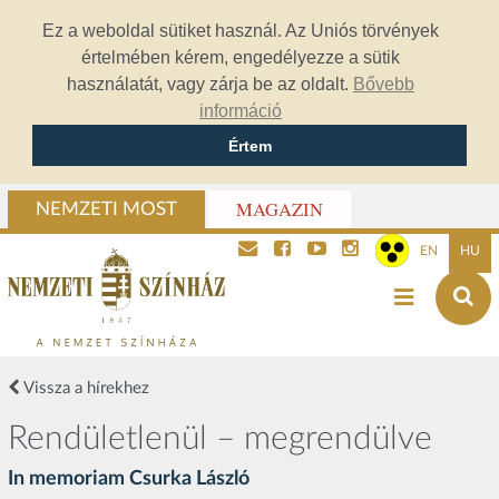
Ez a weboldal sütiket használ. Az Uniós törvények
értelmében kérem, engedélyezze a sütik
használatát, vagy zárja be az oldalt.
Bővebb
információ
Értem
MAGAZIN
NEMZETI MOST
EN
HU
Vissza a hírekhez
Rendületlenül – megrendülve
In memoriam Csurka László