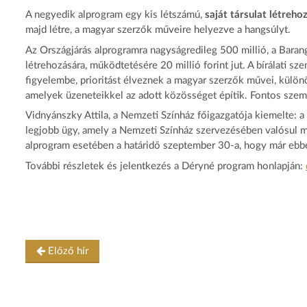
A negyedik alprogram egy kis létszámú,
saját társulat létreho
majd létre, a magyar szerzők műveire helyezve a hangsúlyt.
Az Országjárás alprogramra nagyságredileg 500 millió, a Barang
létrehozására, működtetésére 20 millió forint jut. A bírálati 
figyelembe, prioritást élveznek a magyar szerzők művei, külön
amelyek üzeneteikkel az adott közösséget építik. Fontos sze
Vidnyánszky Attila, a Nemzeti Színház főigazgatója kiemelte: 
legjobb ügy, amely a Nemzeti Színház szervezésében valósul m
alprogram esetében a határidő szeptember 30-a, hogy már ebb
További részletek és jelentkezés a Déryné program honlapján:
Előző hír