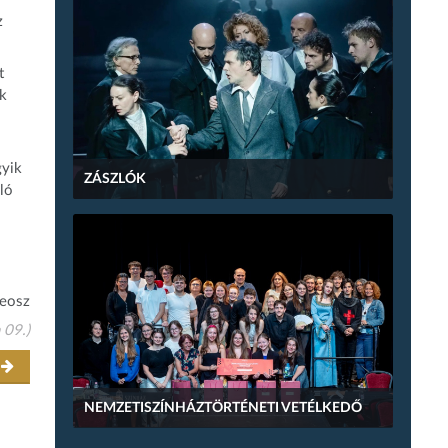
z
t
ik
gyik
ZÁSZLÓK
ló
 eosz
 09.)
r
NEMZETISZÍNHÁZTÖRTÉNETI VETÉLKEDŐ