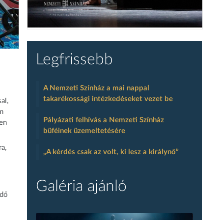
Legfrissebb
A Nemzeti Színház a mai nappal
takarékossági intézkedéseket vezet be
al,
am
Pályázati felhívás a Nemzeti Színház
ben
büféinek üzemeltetésére
a,
„A kérdés csak az volt, ki lesz a királynő”
Galéria ajánló
ödő