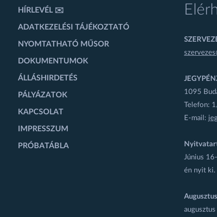
Elér
HÍRLEVÉL ✉️
ADATKEZELÉSI TÁJÉKOZTATÓ
SZERVEZÉ
NYOMTATHATÓ MŰSOR
szervezes
DOKUMENTUMOK
ÁLLÁSHIRDETÉS
JEGYPÉN
1095 Budap
PÁLYÁZATOK
Telefon: 
KAPCSOLAT
E-mail:
je
IMPRESSZUM
Nyitvatar
PRÓBATÁBLA
Június 16-
én nyit ki.
Augusztus
augusztus