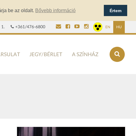
rja be az oldalt.
Bővebb információ
Értem
 1.
+361/476-6800
EN
HU
ÁRSULAT
JEGY/BÉRLET
A SZÍNHÁZ