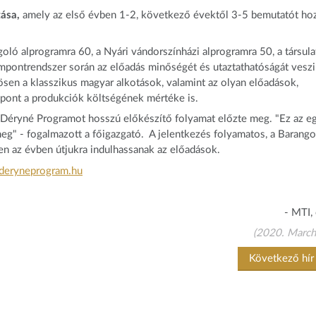
zása,
amely az első évben 1-2, következő évektől 3-5 bemutatót ho
oló alprogramra 60, a Nyári vándorszínházi alprogramra 50, a társula
szempontrendszer során az előadás minőségét és utaztathatóságát vesz
ösen a klasszikus magyar alkotások, valamint az olyan előadások,
mpont a produkciók költségének mértéke is.
a Déryné Programot hosszú előkészítő folyamat előzte meg. "Ez az e
eg" - fogalmazott a főigazgató. A jelentkezés folyamatos, a Barango
en az évben útjukra indulhassanak az előadások.
deryneprogram.hu
- MTI,
(2020. March
Következő hí