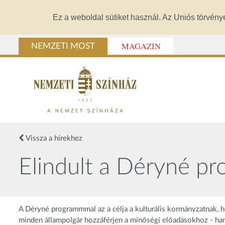
Ez a weboldal sütiket használ. Az Uniós törvény
MAGAZIN
NEMZETI MOST
Vissza a hírekhez
Elindult a Déryné p
A Déryné programmmal az a célja a kulturális kormányzatnak, h
minden állampolgár hozzáférjen a minőségi előadásokhoz - ha