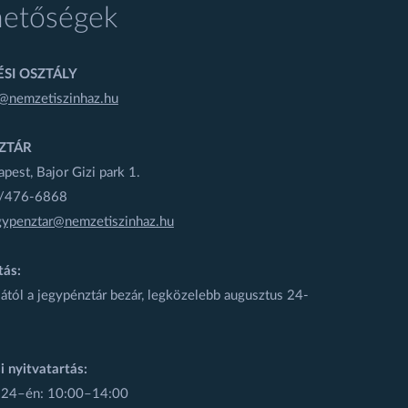
hetőségek
SI OSZTÁLY
@nemzetiszinhaz.hu
ZTÁR
est, Bajor Gizi park 1.
1/476-6868
gypenztar@nemzetiszinhaz.hu
tás:
ától a jegypénztár bezár, legközelebb augusztus 24-
i nyitvatartás:
 24–én: 10:00–14:00