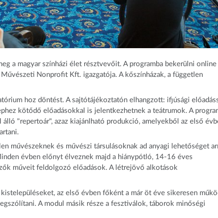
eg a magyar színházi élet résztvevőit. A programba bekerülni online
űvészeti Nonprofit Kft. igazgatója. A kőszínházak, a független
rium hoz döntést. A sajtótájékoztatón elhangzott: ifjúsági előadáss
ephez kötődő előadásokkal is jelentkezhetnek a teátrumok. A progr
 álló "repertoár", azaz kiajánlható produkció, amelyekből az első év
artani.
tlen művészeknek és művészi társulásoknak ad anyagi lehetőséget arr
inden évben előnyt élveznek majd a hiánypótló, 14-16 éves
erzők műveit feldolgozó előadások. A létrejövő alkotások
kistelepüléseket, az első évben főként a már öt éve sikeresen műk
gszólítani. A modul másik része a fesztiválok, táborok minőségi