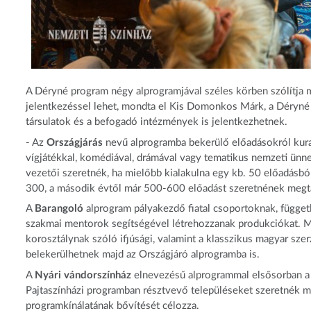
A Déryné program négy alprogramjával széles körben szólítja m
jelentkezéssel lehet, mondta el Kis Domonkos Márk, a Déryné M
társulatok és a befogadó intézmények is jelentkezhetnek.
- Az
Országjárás
nevű alprogramba bekerülő előadásokról kurató
vígjátékkal, komédiával, drámával vagy tematikus nemzeti ünn
vezetői szeretnék, ha mielőbb kialakulna egy kb. 50 előadásból
300, a második évtől már 500-600 előadást szeretnének megt
A
Barangoló
alprogram pályakezdő fiatal csoportoknak, függe
szakmai mentorok segítségével létrehozzanak produkciókat. M
korosztálynak szóló ifjúsági, valamint a klasszikus magyar sz
belekerülhetnek majd az Országjáró alprogramba is.
A
Nyári vándorszínház
elnevezésű alprogrammal elsősorban a 
Pajtaszínházi programban résztvevő településeket szeretnék me
programkínálatának bővítését célozza.