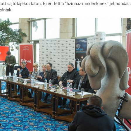
rtott sajtótájékoztatón. Ezért lett a "Színház mindenkinek" jelmondat 
szántak.