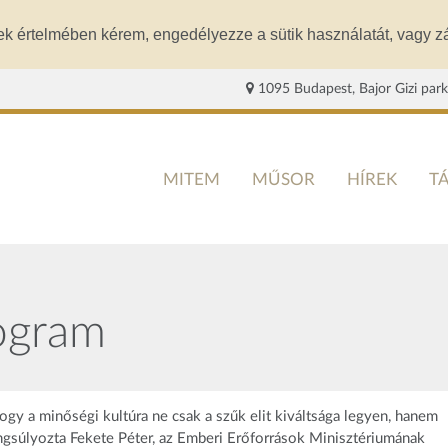
ek értelmében kérem, engedélyezze a sütik használatát, vagy zá
1095 Budapest, Bajor Gizi park
MITEM
MŰSOR
HÍREK
T
rogram
ogy a minőségi kultúra ne csak a szűk elit kiváltsága legyen, hanem
ngsúlyozta Fekete Péter, az Emberi Erőforrások Minisztériumának