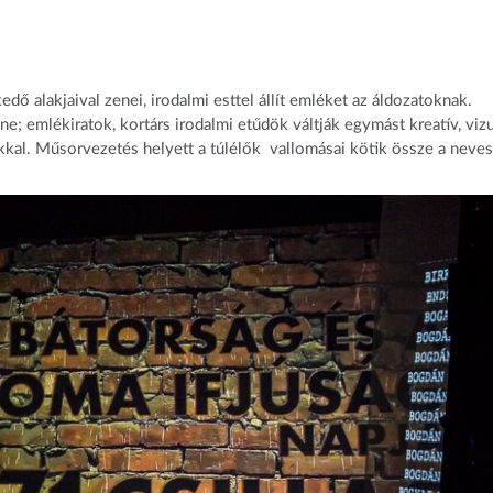
 alakjaival zenei, irodalmi esttel állít emléket az áldozatoknak.
 emlékiratok, kortárs irodalmi etűdök váltják egymást kreatív, vizu
sokkal. Műsorvezetés helyett a túlélők vallomásai kötik össze a neves