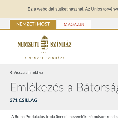
Ez a weboldal sütiket használ. Az Uniós törvény
MAGAZIN
NEMZETI MOST
Vissza a hírekhez
Emlékezés a Bátorság
371 CSILLAG
A Roma Produkciós Iroda ünnepi megemlékező műsort rendez