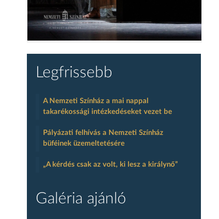
Legfrissebb
A Nemzeti Színház a mai nappal
takarékossági intézkedéseket vezet be
Pályázati felhívás a Nemzeti Színház
büféinek üzemeltetésére
„A kérdés csak az volt, ki lesz a királynő”
Galéria ajánló