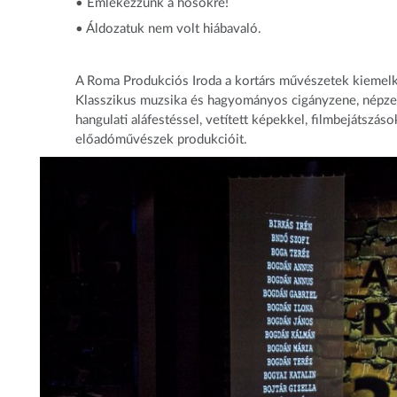
• Emlékezzünk a hősökre!
• Áldozatuk nem volt hiábavaló.
A Roma Produkciós Iroda a kortárs művészetek kiemelkedő
Klasszikus muzsika és hagyományos cigányzene, népzene;
hangulati aláfestéssel, vetített képekkel, filmbejátszá
előadóművészek produkcióit.