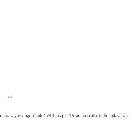
***
au Cigánylágerének 1944. május 16-án tanúsított ellenállásáról.