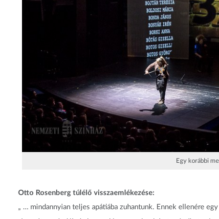
Egy korábbi me
Otto Rosenberg túlélő visszaemlékezése:
„ … mindannyian teljes apátiába zuhantunk. Ennek ellenére egy