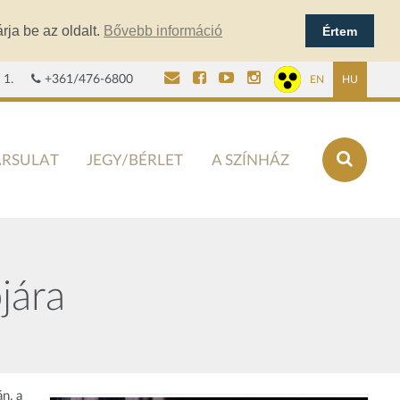
rja be az oldalt.
Bővebb információ
Értem
 1.
+361/476-6800
EN
HU
ÁRSULAT
JEGY/BÉRLET
A SZÍNHÁZ
jára
n, a