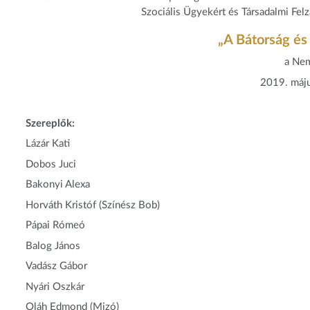
Szociális Ügyekért és Társadalmi Fel
„A Bátorság és
a Nem
2019. máju
Szereplők:
Lázár Kati
Dobos Juci
Bakonyi Alexa
Horváth Kristóf (Színész Bob)
Pápai Rómeó
Balog János
Vadász Gábor
Nyári Oszkár
Oláh Edmond (Mizó)