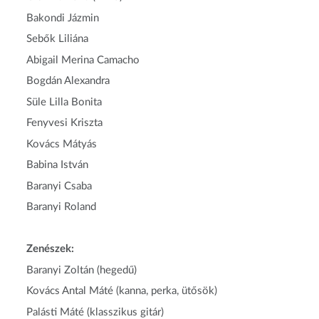
Bakondi Jázmin
Sebők Liliána
Abigail Merina Camacho
Bogdán Alexandra
Süle Lilla Bonita
Fenyvesi Kriszta
Kovács Mátyás
Babina István
Baranyi Csaba
Baranyi Roland
Zenészek:
Baranyi Zoltán (hegedű)
Kovács Antal Máté (kanna, perka, ütősök)
Palásti Máté (klasszikus gitár)