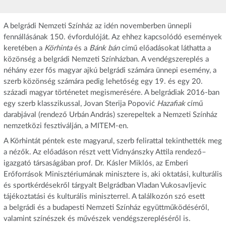
A belgrádi Nemzeti Színház az idén novemberben ünnepli
fennállásának 150. évfordulóját. Az ehhez kapcsolódó események
keretében a
Körhinta
és a
Bánk bán
című előadásokat láthatta a
közönség a belgrádi Nemzeti Színházban. A vendégszereplés a
néhány ezer fős magyar ajkú belgrádi számára ünnepi esemény, a
szerb közönség számára pedig lehetőség egy 19. és egy 20.
századi magyar történetet megismerésére. A belgrádiak 2016-ban
egy szerb klasszikussal, Jovan Sterija Popović
Hazafiak
című
darabjával (rendező Urbán András) szerepeltek a Nemzeti Színház
nemzetközi fesztiválján, a MITEM-en.
A Körhintát péntek este magyarul, szerb felirattal tekinthették meg
a nézők. Az előadáson részt vett Vidnyánszky Attila rendező–
igazgató társaságában prof. Dr. Kásler Miklós, az Emberi
Erőforrások Minisztériumának minisztere is, aki oktatási, kulturális
és sportkérdésekről tárgyalt Belgrádban Vladan Vukosavljevic
tájékoztatási és kulturális miniszterrel. A találkozón szó esett
a belgrádi és a budapesti Nemzeti Színház együttműködéséről,
valamint színészek és művészek vendégszerepléséről is.