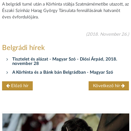
A belgrádi turné után a Körhinta stábja Szatmárnémetibe utazott, az
Északi Színház Harag György Társulata fennállásának hatvanöt
éves évfordulójára.
(2018. November 26.)
Belgrádi hírek
Tisztelet és alázat - Magyar Szó - Diósi Árpád, 2018.
november 28
A Körhinta és a Bánk bán Belgrádban - Magyar Szó
Előző hír
Következő hír