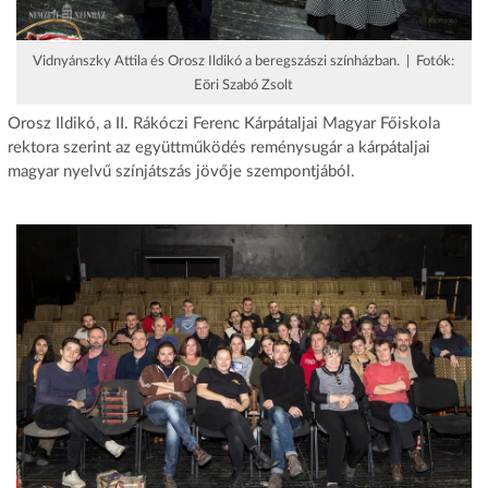
Vidnyánszky Attila és Orosz Ildikó a beregszászi színházban. | Fotók:
Eöri Szabó Zsolt
Orosz Ildikó, a II. Rákóczi Ferenc Kárpátaljai Magyar Főiskola
rektora szerint az együttműködés reménysugár a kárpátaljai
magyar nyelvű színjátszás jövője szempontjából.