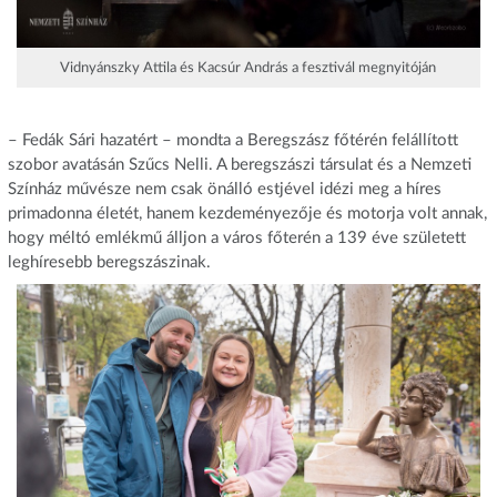
Vidnyánszky Attila és Kacsúr András a fesztivál megnyitóján
– Fedák Sári hazatért – mondta a Beregszász főtérén felállított
szobor avatásán Szűcs Nelli. A beregszászi társulat és a Nemzeti
Színház művésze nem csak önálló estjével idézi meg a híres
primadonna életét, hanem kezdeményezője és motorja volt annak,
hogy méltó emlékmű álljon a város főterén a 139 éve született
leghíresebb beregszászinak.