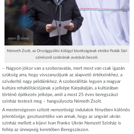
Németh Zsolt, az Országgyűlés külügyi bizottságának elnöke Fedák Sári
színésznő szobrának avatásán beszél.
– Nagyon jókor van a szoboravatás, mert most van csak igazán
szükség arra, hogy visszanyúljunk az alapvető értékeinkhez, a
szívderítő nagy példáinkhoz. A szoborállítás legyen a magyar
kultúra rehabilitációjának a jelképe Kárpátalján, a kultúrában
történő építkezés jelképe, amit a most 25 éves beregszászi
színház testesít meg – hangsúlyozta Németh Zsolt.
A mesterségesen szított nemzetiségi indulatok fényében különös
jelentősége, gesztusértéke van annak, hogy az ungvári ukrán
színház mellett a kijevi Ivan Franko Ukrán Nemzeti Színház is
fellép az ünnepség keretében Beregszászon.