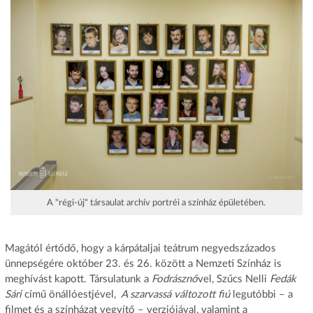
A "régi-új" társaulat archív portréi a színház épületében.
Magától értődő, hogy a kárpátaljai teátrum negyedszázados
ünnepségére október 23. és 26. között a Nemzeti Színház is
meghívást kapott. Társulatunk a
Fodrásznő
vel, Szűcs Nelli
Fedák
Sári
című önállóestjével,
A szarvassá változott fiú
legutóbbi – a
filmet és a színházat vegyítő – verziójával, valamint a