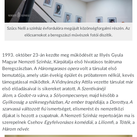
Szűcs Nelli a színház évfordulóra megújult közönségforgalmi részén. Az
előcsarnokot a beregszászi művészek fotói díszítik.
1993. október 23-án kezdte meg működését az Illyés Gyula
Magyar Nemzeti Színház, Kárpátalja első hivatásos teátruma
Beregszászban. A
Háromgarasos opera
volt a társulat első
bemutatója, amely után évekig épület és próbaterem nélkül, kevés
támogatással működtek. A Vidnyánszky Attila vezette társulat már
első előadásaival is sikereket aratott. A
Szentivánéji
álom,
a
Godot-ra várva,
a
Sólyompecsenye,
majd később a
Gyilkosság a székesegyházban, Az ember tragédiája,
a
Dorottya, A
szarvassá változott fiú
ismertséget, elismerést és nemzetközi
díjakat is hozott a csapatnak. A Nemzeti Színház repertoárján ma is
szerepelnek Csehov
Egyfelvonásos komédiái,
a
Liliomfi,
a
Tóték,
a
Három nővér.