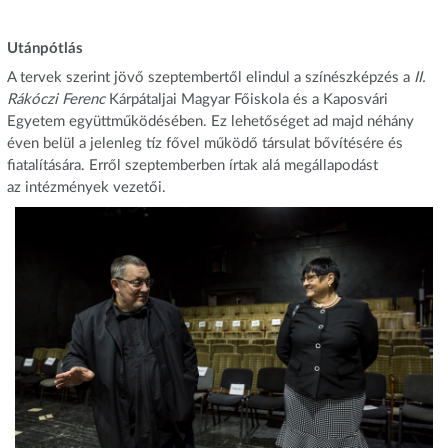
Utánpótlás
A tervek szerint jövő szeptembertől elindul a színészképzés a
II
.
Rákóczi Ferenc
Kárpátaljai Magyar Főiskola és a Kaposvári
Egyetem együttműködésében. Ez lehetőséget ad majd néhány
éven belül a jelenleg tíz fővel működő társulat bővítésére és
fiatalítására. Erről szeptemberben írtak alá megállapodást
az intézmények vezetői.