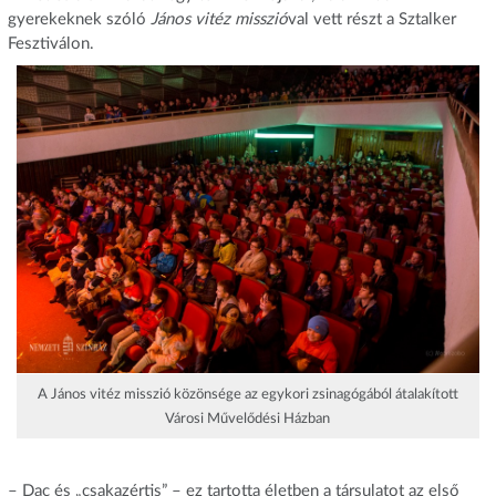
gyerekeknek szóló
János vitéz misszió
val vett részt a Sztalker
Fesztiválon.
A János vitéz misszió közönsége az egykori zsinagógából átalakított
Városi Művelődési Házban
– Dac és „csakazértis” – ez tartotta életben a társulatot az első