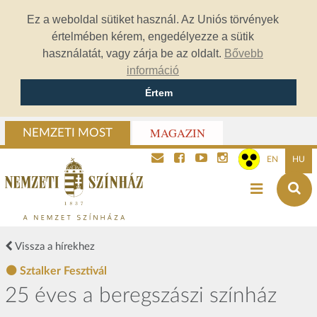
Ez a weboldal sütiket használ. Az Uniós törvények
értelmében kérem, engedélyezze a sütik
használatát, vagy zárja be az oldalt.
Bővebb
információ
Értem
MAGAZIN
NEMZETI MOST
EN
HU
Vissza a hírekhez
Sztalker Fesztivál
25 éves a beregszászi színház