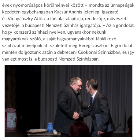
évek nyomorúságos körülményei között – mondta az ünnepségek
kezdetén egybehangzóan Kacsúr András jelenlegi igazgató
és Vidnyánszky Attila, a társulat alapítója, rendezője, művészeti
vezetője, a budapesti Nemzeti Színház igazgatója. – Az a gondolat,
hogy korszerű színházi nyelven, ugyanakkor nekünk,
magyaroknak szóló, a saját hagyományainkból táplálkozó
színházat műveljünk, itt született meg Beregszászban. E gondolat
mentén dolgoztunk aztán a debreceni Csokonai Színházban, és így
van ezt most is, a budapesti Nemzeti Színházban.