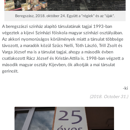
Beregszász, 2018. október 24. Együtt a "régiek" és az "újak".
A beregszászi színház alapító társulatának tagjai 1993-ban
végeztek a kijevi Színházi főiskola magyar színházi osztályában.
Az akkori nyomorúságos körülmények miatt a társulat többsége
távozott, a maradók közül Szűcs Nelli, Tóth László, Trill Zsolt és
Varga József ma is a társulat tagjai, ahogy a második évben
csatlakozott Rácz József és Kristán Attila is. 1998-ban végzett a
második magyar osztály Kijevben, ők alkotják a mai társulat
gerincét.
-ki
(2018. October 31.)