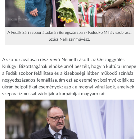
A Fedák Sári szobor átadásán Beregszászban - Kolodko Miháy szobrász,
Szűcs Nelli színművész.
A szobor avatásán résztvevő Németh Zsolt, az Országgyűlés
Külügyi Bizottságának elnöke arról beszélt, hogy a kultúra ünnepe
a Fedák szobor felállítása és a kisebbségi létben működő színház
negyedszázados fennállása, ám ezt az eseményt beárnyékolják az
ukrán belpolitikai események: azok a megnyilvánulások, amelyek
szeparatizmussal vádolják a kárpátaljai magyarokat.