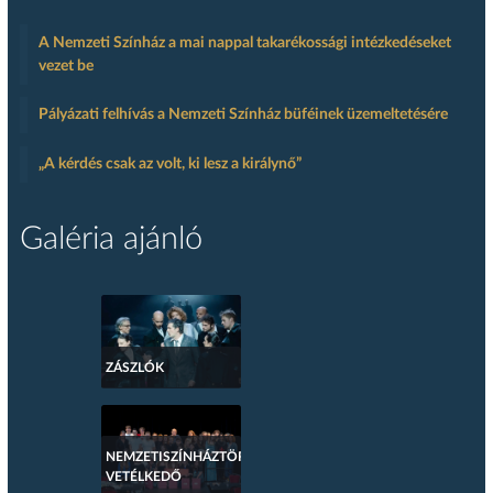
A Nemzeti Színház a mai nappal takarékossági intézkedéseket
vezet be
Pályázati felhívás a Nemzeti Színház büféinek üzemeltetésére
„A kérdés csak az volt, ki lesz a királynő”
Galéria ajánló
ZÁSZLÓK
NEMZETISZÍNHÁZTÖRTÉNETI
VETÉLKEDŐ