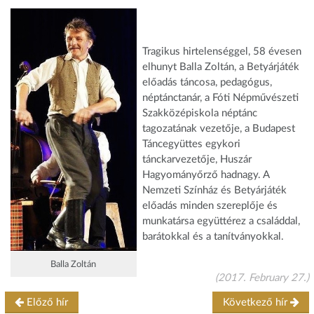
Tragikus hirtelenséggel, 58 évesen
elhunyt Balla Zoltán, a Betyárjáték
előadás táncosa, pedagógus,
néptánctanár, a Fóti Népművészeti
Szakközépiskola néptánc
tagozatának vezetője, a Budapest
Táncegyüttes egykori
tánckarvezetője, Huszár
Hagyományőrző hadnagy. A
Nemzeti Színház és Betyárjáték
előadás minden szereplője és
munkatársa együttérez a családdal,
barátokkal és a tanítványokkal.
Balla Zoltán
(2017. February 27.)
Előző hír
Következő hír